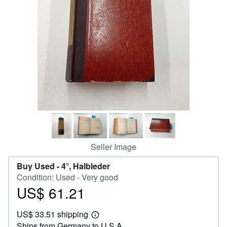
Help
CLOSE
Seller Image
Buy Used -
4°, Halbleder
Condition: Used - Very good
US$ 61.21
Price
US$
US$ 33.51 shipping
61.21
Learn
Ships from Germany to U.S.A.
more