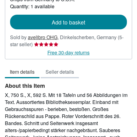
about
Quantity: 1 available
shipping
rates
Add to basket
Sold by
avelibro OHG
,
Dinkelscherben, Germany
(5-
Seller
star seller)
rating
Free 30-day returns
5
out
Item details
Seller details
of
5
About this Item
stars
X, 750 S., X, 592 S. Mit 18 Tafeln und 56 Abbildungen im
Text. Aussortiertes Bibliotheksexemplar. Einband mit
Gebrauchsspuren - berieben, bestoßen. Großes
Rückenschild aus Pappe. Roter Vorderschnitt des 26.
Bandes. Schnitt und Seitenwerk insgesamt
alters-/papierbedingt stärker nachgebräunt. Sauberes