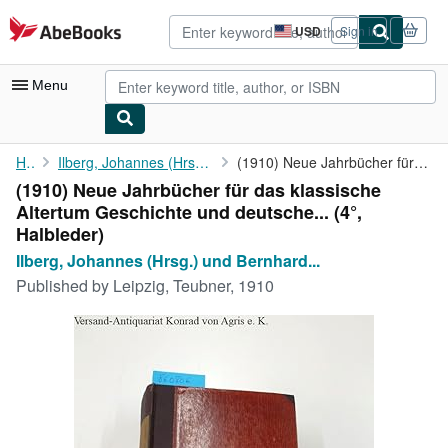
Skip to main content
AbeBooks.com
USD
Sign in
Site
shopping
preferences
Menu
My Account
Home
Ilberg, Johannes (Hrsg.) und Bernhard Gerth (Hrsg.):
(1910) Neue Jahrbücher für das klassische Altertum Geschichte ...
(1910) Neue Jahrbücher für das klassische
My Purchases
Altertum Geschichte und deutsche... (4°,
Advanced Search
Halbleder)
Ilberg, Johannes (Hrsg.) und Bernhard...
Browse Collections
Published by
Leipzig, Teubner, 1910
Rare Books
Art & Collectibles
Textbooks
Sellers
Start Selling