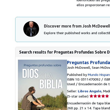
ellos proporcionan re
Discover more from Josh McDowel
Explore their published works and collectib
Search results for Preguntas Profundas Sobre Dio
Preguntas Profundas 
Josh McDowell, Sean McDo
Published by
Mundo Hispan
ISBN 10: 0311470092
/
ISB
Used
/
Encuadernación de 
Seller:
Libros Angulo
, Mad
Seller
(5-star seller)
rating
Encuadernación de tapa blan
5
268 pp. 21 x 14. Tapa blan