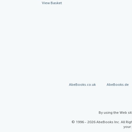
View Basket
AbeBooks.co.uk
AbeBooks.de
By using the Web si
© 1996 - 2026 AbeBooks Inc. All Ri
your 