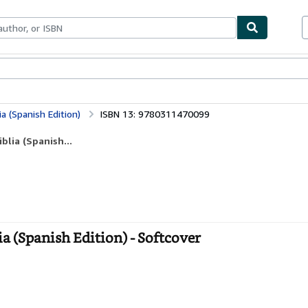
bles
Textbooks
Sellers
Start Selling
a (Spanish Edition)
ISBN 13: 9780311470099
blia (Spanish...
ia (Spanish Edition) - Softcover