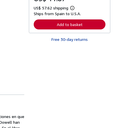
US$ 57.62 shipping
L
Ships from Spain to U.S.A.
e
a
r
Add to basket
n
m
o
Free 30-day returns
r
e
a
b
o
u
t
s
h
i
p
p
i
n
g
r
a
t
aciones en que
e
s
cDowell han
 En el libro