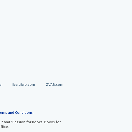
a
IberLibro.com
ZVAB.com
erms and Conditions
.
" and "Passion for books. Books for
ffice.