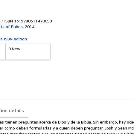
ISBN 13: 9780311470099
sta of Pubns
,
2014
is ISBN edition
0 New
tion details
as tienen preguntas acerca de Dios y de la Biblia. Sin embargo, hay oc
saber como deben formularlas y a quien deben preguntar. Josh y Sean M
untas mas frecuentes que las personas tienen acerca de Dios y la Biblia.