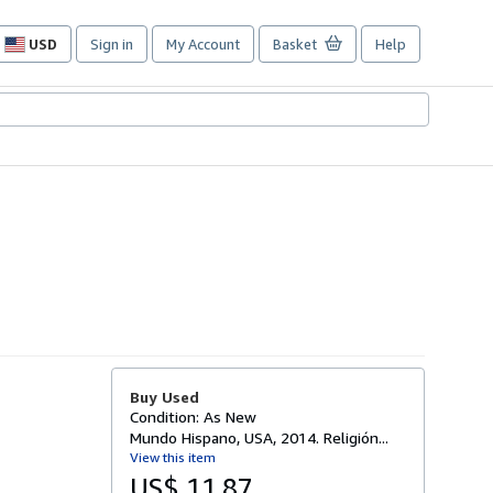
USD
Sign in
My Account
Basket
Help
Site
shopping
preferences
Buy Used
Condition: As New
Mundo Hispano, USA, 2014. Religión...
View this item
US$ 11.87