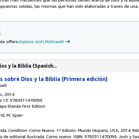
spuestas solidas, las mismas que han sido elaboradas a traves de una..
l
le offers.
Explore Josh McDowell
s y la Biblia (Spanish...
sobre Dios y la Biblia (Primera edición)
well
o
, 2014
N 13: 9780311470099
tapa blanda
First Edition
rid, M, Spain
da. Condition: Como Nuevo. 1? Edición. Mundo Hispano, USA, 2014. Relig
da de editorial ilustrada. Como nuevo. ISBN: 9780311470099. Josh y S