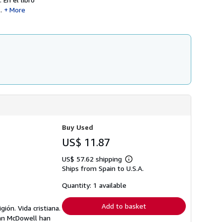
.
More
Buy Used
US$ 11.87
US$ 57.62 shipping
Learn
Ships from Spain to U.S.A.
more
about
shipping
Quantity: 1 available
rates
Add to basket
ión. Vida cristiana.
ean McDowell han