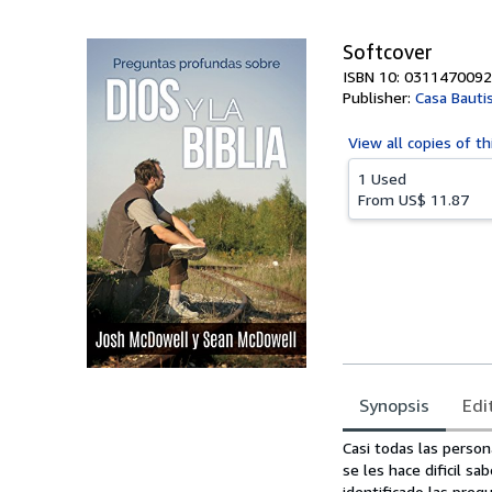
5
stars
Softcover
ISBN 10: 0311470092
Publisher:
Casa Bauti
View all
copies of th
1 Used
From
US$ 11.87
Synopsis
Edi
Synopsis
Casi todas las person
se les hace dificil 
identificado las preg