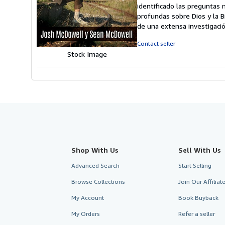
out
identificado las preguntas 
of
profundas sobre Dios y la B
5
de una extensa investigació
stars
Contact seller
Stock Image
Shop With Us
Sell With Us
Advanced Search
Start Selling
Browse Collections
Join Our Affilia
My Account
Book Buyback
My Orders
Refer a seller