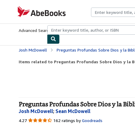
Skip to main content
AbeBooks.com
Advanced Search
Browse Collections
Rare Books
Art & Collecti
Josh McDowell
Preguntas Profundas Sobre Dios y la Bibli
Items related to Preguntas Profundas Sobre Dios y la Bi
Preguntas Profundas Sobre Dios y la Bibl
Josh McDowell
;
Sean McDowell
4.27
4.27
162 ratings by
Goodreads
out
of