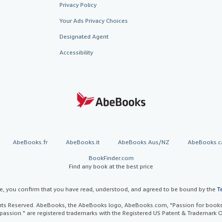
Privacy Policy
Your Ads Privacy Choices
Designated Agent
Accessibility
AbeBooks.fr
AbeBooks.it
AbeBooks Aus/NZ
AbeBooks.c
BookFinder.com
Find any book at the best price
te, you confirm that you have read, understood, and agreed to be bound by the
T
ghts Reserved. AbeBooks, the AbeBooks logo, AbeBooks.com, "Passion for books.
passion." are registered trademarks with the Registered US Patent & Trademark O