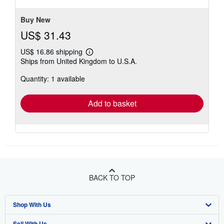
Buy New
US$ 31.43
US$ 16.86 shipping
Learn
Ships from United Kingdom to U.S.A.
more
about
Quantity: 1 available
shipping
rates
Add to basket
BACK TO TOP
Shop With Us
Sell With Us
Advanced Search