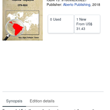
Publisher:
Aberto Publishing
,
2018
Help
CLOSE
0 Used
1 New
From
US$
31.43
Synopsis
Edition details
Synopsis