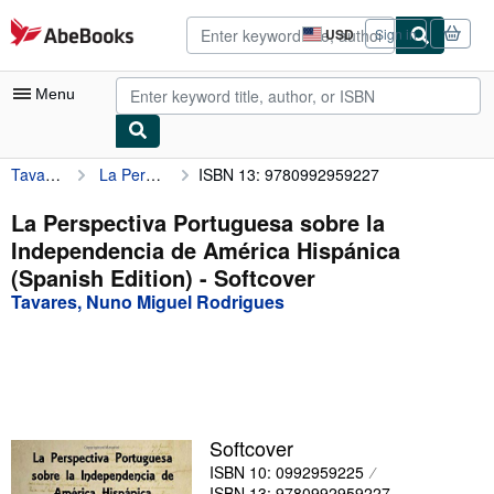
Skip to main content
AbeBooks.com
USD
Sign in
Site
shopping
preferences
Menu
Tavares, Nuno Miguel Rodrigues
La Perspectiva Portuguesa sobre la Independencia de América Hispánica (Spanish Edition)
ISBN 13: 9780992959227
My Account
My Purchases
La Perspectiva Portuguesa sobre la
Independencia de América Hispánica
Advanced Search
(Spanish Edition) - Softcover
Browse Collections
Tavares, Nuno Miguel Rodrigues
Rare Books
Art & Collectibles
Textbooks
Softcover
Sellers
ISBN 10: 0992959225
Start Selling
ISBN 13: 9780992959227