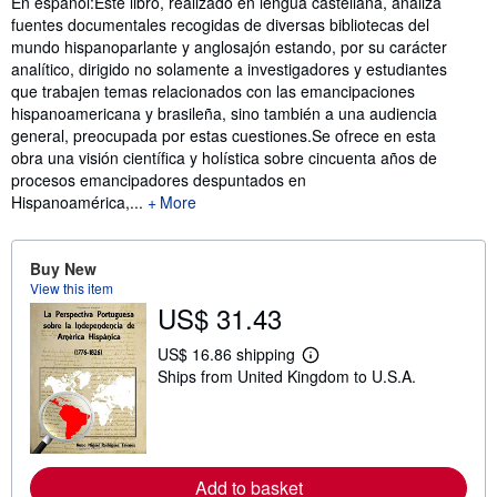
En español:Este libro, realizado en lengua castellana, analiza
fuentes documentales recogidas de diversas bibliotecas del
mundo hispanoparlante y anglosajón estando, por su carácter
analítico, dirigido no solamente a investigadores y estudiantes
que trabajen temas relacionados con las emancipaciones
hispanoamericana y brasileña, sino también a una audiencia
general, preocupada por estas cuestiones.Se ofrece en esta
obra una visión científica y holística sobre cincuenta años de
procesos emancipadores despuntados en
Hispanoamérica,...
More
Buy New
View this item
US$ 31.43
US$ 16.86 shipping
L
Ships from United Kingdom to U.S.A.
e
a
r
n
m
o
r
Add to basket
e