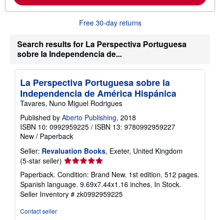
a
b
o
Free 30-day returns
u
t
Search results for La Perspectiva Portuguesa
s
h
sobre la Independencia de...
i
p
p
i
La Perspectiva Portuguesa sobre la
n
Independencia de América Hispánica
g
r
Tavares, Nuno Miguel Rodrigues
a
Published by
Aberto Publishing
, 2018
t
e
ISBN 10: 0992959225
/
ISBN 13: 9780992959227
s
New
/
Paperback
Seller:
Revaluation Books
, Exeter, United Kingdom
Seller
(5-star seller)
rating
Paperback. Condition: Brand New. 1st edition. 512 pages.
5
Spanish language. 9.69x7.44x1.16 inches. In Stock.
out
Seller Inventory # zk0992959225
of
5
Contact seller
stars