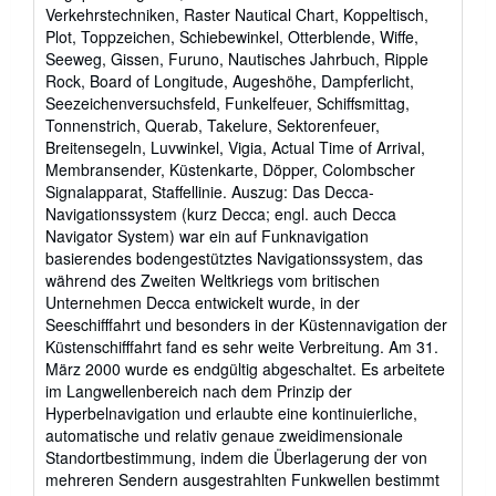
Verkehrstechniken, Raster Nautical Chart, Koppeltisch,
Plot, Toppzeichen, Schiebewinkel, Otterblende, Wiffe,
Seeweg, Gissen, Furuno, Nautisches Jahrbuch, Ripple
Rock, Board of Longitude, Augeshöhe, Dampferlicht,
Seezeichenversuchsfeld, Funkelfeuer, Schiffsmittag,
Tonnenstrich, Querab, Takelure, Sektorenfeuer,
Breitensegeln, Luvwinkel, Vigia, Actual Time of Arrival,
Membransender, Küstenkarte, Döpper, Colombscher
Signalapparat, Staffellinie. Auszug: Das Decca-
Navigationssystem (kurz Decca; engl. auch Decca
Navigator System) war ein auf Funknavigation
basierendes bodengestütztes Navigationssystem, das
während des Zweiten Weltkriegs vom britischen
Unternehmen Decca entwickelt wurde, in der
Seeschifffahrt und besonders in der Küstennavigation der
Küstenschifffahrt fand es sehr weite Verbreitung. Am 31.
März 2000 wurde es endgültig abgeschaltet. Es arbeitete
im Langwellenbereich nach dem Prinzip der
Hyperbelnavigation und erlaubte eine kontinuierliche,
automatische und relativ genaue zweidimensionale
Standortbestimmung, indem die Überlagerung der von
mehreren Sendern ausgestrahlten Funkwellen bestimmt