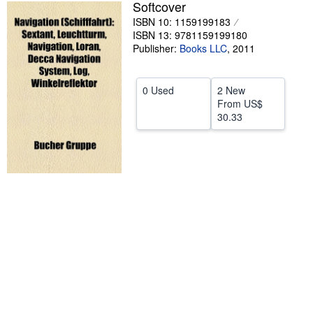
Softcover
Help
ISBN 10: 1159199183
ISBN 13: 9781159199180
CLOSE
Publisher:
Books LLC
,
2011
0 Used
2 New
From
US$
30.33