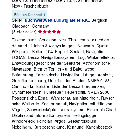
ISBN 10: 1159199183
/
ISBN 13: 9781159199180
New
/
Taschenbuch
Print on Demand
Seller:
BuchWeltWeit Ludwig Meier e.K.
, Bergisch
Gladbach, Germany
Seller
(5-star seller)
rating
Taschenbuch. Condition: Neu. This item is printed on
5
demand - it takes 3-4 days longer - Neuware -Quelle:
out
Wikipedia. Seiten: 104. Kapitel: Sextant, Navigation,
of
LORAN, Decca-Navigationssystem, Log, Winkelreflektor,
5
Entwicklungsgeschichte der Seekarte, Astronomische
stars
Navigation, Bremer Tonnen- und Bakenwesen,
Befeuerung, Terrestrische Navigation, Längenproblem,
Gezeitenrechnung, Untiefen des Rheins, NMEA 0183,
Cantino-Planisphäre, Liste der Decca-Frequenzen,
Myriameterstein, Funkfeuer, Feuerschiff, NMEA 2000,
Positionslicht, Etmal, Wahrschau am Mittelrhein, Ruysch
sche Weltkarte, Seekartennull, Navigation mit Hilfe von
Vögeln, Schwedenköpfe, Lateralsystem, Electronic Chart
Display and Information System, Relingslogge,
Winddreieck, Portolan, Argos, Seeastrolabium,
Nebelhorn, Kursbeschickung, Kennung, Kartenbesteck,