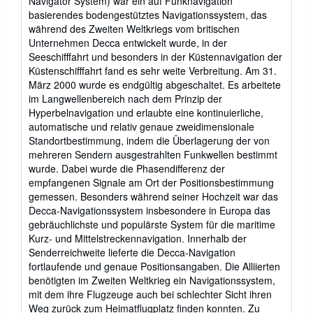
Navigator System) war ein auf Funknavigation
basierendes bodengestütztes Navigationssystem, das
während des Zweiten Weltkriegs vom britischen
Unternehmen Decca entwickelt wurde, in der
Seeschifffahrt und besonders in der Küstennavigation der
Küstenschifffahrt fand es sehr weite Verbreitung. Am 31.
März 2000 wurde es endgültig abgeschaltet. Es arbeitete
im Langwellenbereich nach dem Prinzip der
Hyperbelnavigation und erlaubte eine kontinuierliche,
automatische und relativ genaue zweidimensionale
Standortbestimmung, indem die Überlagerung der von
mehreren Sendern ausgestrahlten Funkwellen bestimmt
wurde. Dabei wurde die Phasendifferenz der
empfangenen Signale am Ort der Positionsbestimmung
gemessen. Besonders während seiner Hochzeit war das
Decca-Navigationssystem insbesondere in Europa das
gebräuchlichste und populärste System für die maritime
Kurz- und Mittelstreckennavigation. Innerhalb der
Senderreichweite lieferte die Decca-Navigation
fortlaufende und genaue Positionsangaben. Die Alliierten
benötigten im Zweiten Weltkrieg ein Navigationssystem,
mit dem ihre Flugzeuge auch bei schlechter Sicht ihren
Weg zurück zum Heimatflugplatz finden konnten. Zu