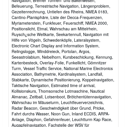
Navigation, Bremer Tonnen- und Bakenwesen,
Befeuerung, Terrestrische Navigation, Längenproblem,
Gezeitenrechnung, Untiefen des Rheins, NMEA 0183,
Cantino-Planisphäre, Liste der Decca-Frequenzen,
Myriameterstein, Funkfeuer, Feuerschiff, NMEA 2000,
Positionslicht, Etmal, Wahrschau am Mittelrhein,
Ruysch¿sche Weltkarte, Seekartennull, Navigation mit
Hilfe von Vögeln, Schwedenköpfe, Lateralsystem,
Electronic Chart Display and Information System,
Relingslogge, Winddreieck, Portolan, Argos,
Seeastrolabium, Nebelhorn, Kursbeschickung, Kennung,
Kartenbesteck, Overlay-Folie, Funkellicht, Gömnitzer
Turm, Vessel Traffic Service, National Marine Electronics
Association, Bathymetrie, Kardinalsystem, Landfall,
Stabkarte, Dynamische Positionierung, Koppelnavigation,
Taktische Navigation, Estimated time of arrival,
Kollisionskurs, Thomsonsche Lotmaschine, Nautical
Almanac, Zeitball, Lotsenboot, Brötchentütennavigation,
Wahrschau im Mäuseturm, Leuchtfeuerverzeichnis,
Radar Beacon, Geschwindigkeit über Grund, Pricke,
Fahrt durchs Wasser, Noon Gun, Inland ECDIS, ARPA-
Anlage, Diaphon, Gefahrenfeuer, Leuchtturm Kap Race,
Augapfelnavigation, Fachstelle der WSV für