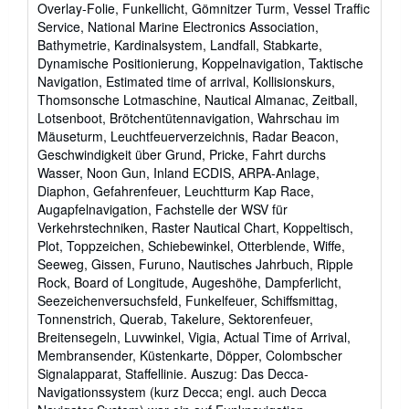
Overlay-Folie, Funkellicht, Gömnitzer Turm, Vessel Traffic
Service, National Marine Electronics Association,
Bathymetrie, Kardinalsystem, Landfall, Stabkarte,
Dynamische Positionierung, Koppelnavigation, Taktische
Navigation, Estimated time of arrival, Kollisionskurs,
Thomsonsche Lotmaschine, Nautical Almanac, Zeitball,
Lotsenboot, Brötchentütennavigation, Wahrschau im
Mäuseturm, Leuchtfeuerverzeichnis, Radar Beacon,
Geschwindigkeit über Grund, Pricke, Fahrt durchs
Wasser, Noon Gun, Inland ECDIS, ARPA-Anlage,
Diaphon, Gefahrenfeuer, Leuchtturm Kap Race,
Augapfelnavigation, Fachstelle der WSV für
Verkehrstechniken, Raster Nautical Chart, Koppeltisch,
Plot, Toppzeichen, Schiebewinkel, Otterblende, Wiffe,
Seeweg, Gissen, Furuno, Nautisches Jahrbuch, Ripple
Rock, Board of Longitude, Augeshöhe, Dampferlicht,
Seezeichenversuchsfeld, Funkelfeuer, Schiffsmittag,
Tonnenstrich, Querab, Takelure, Sektorenfeuer,
Breitensegeln, Luvwinkel, Vigia, Actual Time of Arrival,
Membransender, Küstenkarte, Döpper, Colombscher
Signalapparat, Staffellinie. Auszug: Das Decca-
Navigationssystem (kurz Decca; engl. auch Decca