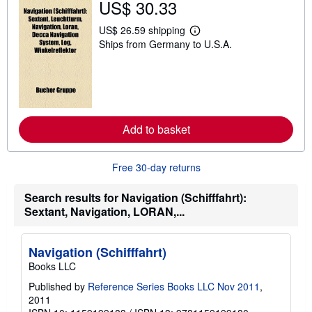
US$ 30.33
US$ 26.59 shipping
L
Ships from Germany to U.S.A.
e
a
r
n
m
o
r
e
Add to basket
a
b
o
u
Free 30-day returns
t
s
h
Search results for Navigation (Schifffahrt):
i
Sextant, Navigation, LORAN,...
p
p
i
n
Navigation (Schifffahrt)
g
Books LLC
r
a
Published by
Reference Series Books LLC Nov 2011
,
t
e
2011
s