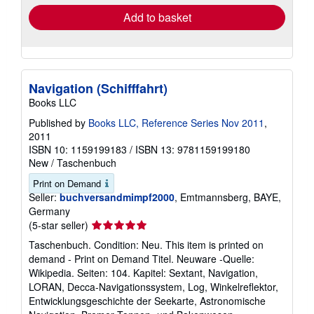
Add to basket
Navigation (Schifffahrt)
Books LLC
Published by
Books LLC, Reference Series Nov 2011
,
2011
ISBN 10: 1159199183
/
ISBN 13: 9781159199180
New
/
Taschenbuch
Print on Demand
Seller:
buchversandmimpf2000
, Emtmannsberg, BAYE,
Germany
Seller
(5-star seller)
rating
Taschenbuch. Condition: Neu. This item is printed on
5
demand - Print on Demand Titel. Neuware -Quelle:
out
Wikipedia. Seiten: 104. Kapitel: Sextant, Navigation,
of
LORAN, Decca-Navigationssystem, Log, Winkelreflektor,
5
Entwicklungsgeschichte der Seekarte, Astronomische
stars