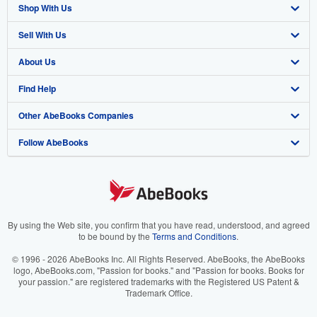
Shop With Us
Sell With Us
Advanced Search
About Us
Browse Collections
Start Selling
Find Help
My Account
Join Our Affiliate Program
About AbeBooks
Other AbeBooks Companies
My Orders
Book Buyback
Media
Help
Follow AbeBooks
View Basket
Refer a seller
Careers
Customer Support
AbeBooks.co.uk
Forums
AbeBooks.de
Privacy Policy
AbeBooks.fr
Your Ads Privacy Choices
AbeBooks.it
By using the Web site, you confirm that you have read, understood, and agreed
to be bound by the
Terms and Conditions
.
Designated Agent
AbeBooks Aus/NZ
© 1996 - 2026 AbeBooks Inc. All Rights Reserved. AbeBooks, the AbeBooks
logo, AbeBooks.com, "Passion for books." and "Passion for books. Books for
Accessibility
AbeBooks.ca
your passion." are registered trademarks with the Registered US Patent &
Trademark Office.
IberLibro.com