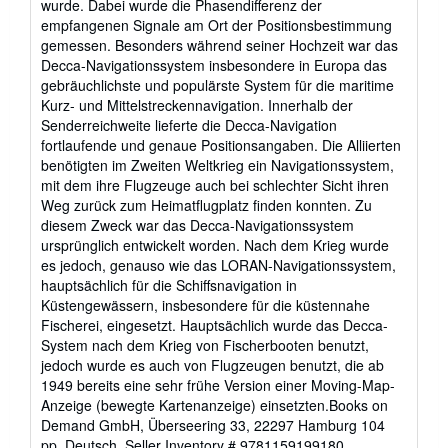
wurde. Dabei wurde die Phasendifferenz der
empfangenen Signale am Ort der Positionsbestimmung
gemessen. Besonders während seiner Hochzeit war das
Decca-Navigationssystem insbesondere in Europa das
gebräuchlichste und populärste System für die maritime
Kurz- und Mittelstreckennavigation. Innerhalb der
Senderreichweite lieferte die Decca-Navigation
fortlaufende und genaue Positionsangaben. Die Alliierten
benötigten im Zweiten Weltkrieg ein Navigationssystem,
mit dem ihre Flugzeuge auch bei schlechter Sicht ihren
Weg zurück zum Heimatflugplatz finden konnten. Zu
diesem Zweck war das Decca-Navigationssystem
ursprünglich entwickelt worden. Nach dem Krieg wurde
es jedoch, genauso wie das LORAN-Navigationssystem,
hauptsächlich für die Schiffsnavigation in
Küstengewässern, insbesondere für die küstennahe
Fischerei, eingesetzt. Hauptsächlich wurde das Decca-
System nach dem Krieg von Fischerbooten benutzt,
jedoch wurde es auch von Flugzeugen benutzt, die ab
1949 bereits eine sehr frühe Version einer Moving-Map-
Anzeige (bewegte Kartenanzeige) einsetzten.Books on
Demand GmbH, Überseering 33, 22297 Hamburg 104
pp. Deutsch.
Seller Inventory # 9781159199180