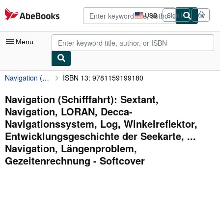
Skip to main content
AbeBooks.com
USD
Sign in
Site
shopping
preferences
Menu
Navigation (Schifffahrt): Sextant, Navigation, LORAN, Decca-Navigationssystem, Log, Winkelreflektor, Entwicklungsgeschichte der Seekarte, ... Navigation, Längenproblem, Gezeitenrechnung
ISBN 13: 9781159199180
My Account
My Purchases
Navigation (Schifffahrt): Sextant,
Navigation, LORAN, Decca-
Advanced Search
Navigationssystem, Log, Winkelreflektor,
Browse Collections
Entwicklungsgeschichte der Seekarte, ...
Navigation, Längenproblem,
Rare Books
Gezeitenrechnung - Softcover
Art & Collectibles
Textbooks
Sellers
Start Selling