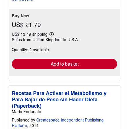
stars
Buy New
US$ 21.79
US$ 13.49 shipping
Learn
Ships from United Kingdom to U.S.A.
more
about
Quantity: 2 available
shipping
rates
Add to basket
Recetas Para Activar el Metabolismo y
Para Bajar de Peso sin Hacer Dieta
(Paperback)
Mario Fortunato
Published by
Createspace Independent Publishing
Platform
, 2014