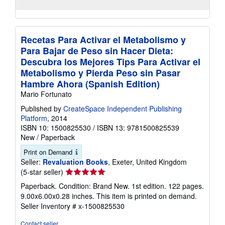
Recetas Para Activar el Metabolismo y
Para Bajar de Peso sin Hacer Dieta:
Descubra los Mejores Tips Para Activar el
Metabolismo y Pierda Peso sin Pasar
Hambre Ahora (Spanish Edition)
Mario Fortunato
Published by
CreateSpace Independent Publishing
Platform
, 2014
ISBN 10: 1500825530
/
ISBN 13: 9781500825539
New
/
Paperback
Print on Demand
Seller:
Revaluation Books
, Exeter, United Kingdom
Seller
(5-star seller)
rating
Paperback. Condition: Brand New. 1st edition. 122 pages.
5
9.00x6.00x0.28 inches. This item is printed on demand.
out
Seller Inventory # x-1500825530
of
5
Contact seller