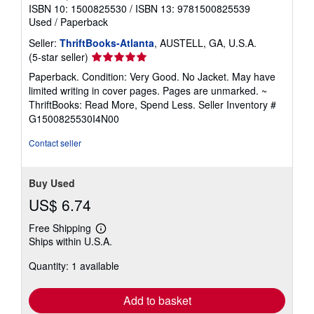
ISBN 10: 1500825530
/
ISBN 13: 9781500825539
Used
/
Paperback
Seller:
ThriftBooks-Atlanta
, AUSTELL, GA, U.S.A.
Seller
(5-star seller)
rating
Paperback. Condition: Very Good. No Jacket. May have
5
limited writing in cover pages. Pages are unmarked. ~
out
ThriftBooks: Read More, Spend Less.
Seller Inventory #
of
G1500825530I4N00
5
stars
Contact seller
Buy Used
US$ 6.74
Free Shipping
Learn
Ships within U.S.A.
more
about
Quantity: 1 available
shipping
rates
Add to basket