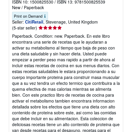
ISBN 10: 1500825530
/
ISBN 13: 9781500825539
New
/
Paperback
Print on Demand
Seller:
CitiRetail
, Stevenage, United Kingdom
Seller
(5-star seller)
rating
Paperback. Condition: new. Paperback. En este libro
5
encontrara una serie de recetas que le ayudaran a
out
activar su metabolismo al tiempo que baja de peso con
of
una dieta saludable y sin hacer dieta. Usted puede
5
empezar a perder peso mas rapido a partir de ahora al
stars
incluir estas recetas de cocina en sus menus diarios. Con
estas recetas saludables le estara proporcionando a su
cuerpo importante proteina para construir masa muscular
que a su vez tendra un efecto termico que contribuira a la
quema efectiva de mas calorias mientras se alimenta
bien. Con este practico libro de recetas de cocina para
activar el metabolismo tambien encontrara informacion
detallada sobre los efectos que tiene una dieta con alto
contenido de proteina sobre este, asi como las comidas
que debe incluir en su alimentacion. Esta coleccion de
deliciosas recetas tiene un alto contenido de proteina que
van desde recetas para el desayuno, recetas para el