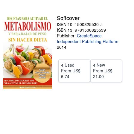
stars
Help
Softcover
CLOSE
ISBN 10: 1500825530
ISBN 13: 9781500825539
Publisher:
CreateSpace
Independent Publishing Platform
,
2014
4 Used
4 New
From
US$
From
US$
6.74
21.00