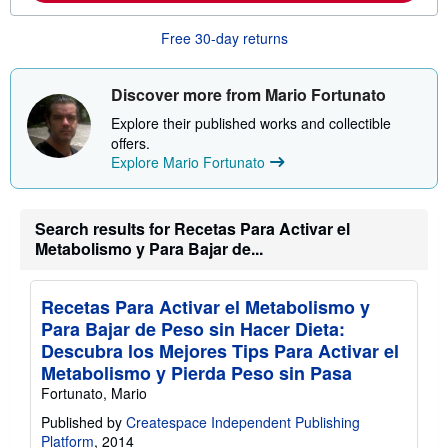
o
u
Free 30-day returns
t
s
h
i
Discover more from Mario Fortunato
p
p
Explore their published works and collectible
i
offers.
n
Explore Mario Fortunato
g
r
a
t
e
Search results for Recetas Para Activar el
s
Metabolismo y Para Bajar de...
Recetas Para Activar el Metabolismo y
Para Bajar de Peso sin Hacer Dieta:
Descubra los Mejores Tips Para Activar el
Metabolismo y Pierda Peso sin Pasa
Fortunato, Mario
Published by
Createspace Independent Publishing
Platform
, 2014