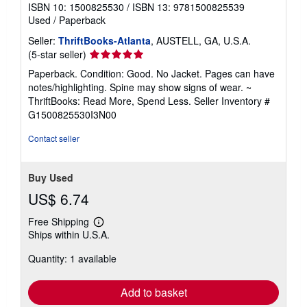
ISBN 10: 1500825530
/
ISBN 13: 9781500825539
Used
/
Paperback
Seller:
ThriftBooks-Atlanta
, AUSTELL, GA, U.S.A.
Seller
(5-star seller)
rating
Paperback. Condition: Good. No Jacket. Pages can have
5
notes/highlighting. Spine may show signs of wear. ~
out
ThriftBooks: Read More, Spend Less.
Seller Inventory #
of
G1500825530I3N00
5
stars
Contact seller
Buy Used
US$ 6.74
Free Shipping
Learn
Ships within U.S.A.
more
about
Quantity: 1 available
shipping
rates
Add to basket