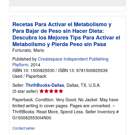
Recetas Para Activar el Metabolismo y
Para Bajar de Peso sin Hacer Dieta:
Descubra los Mejores Tips Para Activar el
Metabolismo y Pierda Peso sin Pasa
Fortunato, Mario
Published by
Createspace Independent Publishing
Platform
, 2014
ISBN 10: 1500825530
/
ISBN 13: 9781500825539
Used
/
Paperback
Seller:
ThriftBooks-Dallas
, Dallas, TX, U.S.A.
Seller
(5-star seller)
rating
Paperback. Condition: Very Good. No Jacket. May have
5
limited writing in cover pages. Pages are unmarked. ~
out
ThriftBooks: Read More, Spend Less.
Seller Inventory #
of
G1500825530I4N00
5
stars
Contact seller