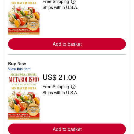
Free Shipping
L
Ships within U.S.A.
e
a
r
n
m
o
r
e
Add to basket
a
b
o
u
t
Buy New
s
View this item
h
US$ 21.00
i
p
p
Free Shipping
L
i
Ships within U.S.A.
e
n
a
g
r
r
n
a
m
t
o
e
r
s
e
Add to basket
a
b