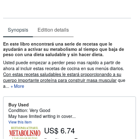
Synopsis
Edition details
Synopsis
En este libro encontrará una serie de recetas que le
ayudarán a activar su metabolismo al tiempo que baja de
peso con una dieta saludable y sin hacer dieta
.
Usted puede empezar a perder peso mas rapido a partir de
ahora al incluir estas recetas de cocina en sus menús diarios.
Con estas recetas saludables le estará proporcionando a su
cuerpo importante proteína para construir masa muscular
que
a...
More
Buy Used
Condition: Very Good
May have limited writing in cover...
View this item
US$ 6.74