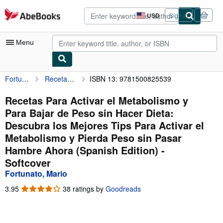
Skip to main content
AbeBooks.com
USD
Sign in
Site
shopping
preferences
Menu
Fortunato, Mario
Recetas Para Activar el Metabolismo y Para Bajar de Peso sin Hacer Dieta: Descubra los Mejores Tips Para Activar el Metabolismo y Pierda Peso sin Pasar Hambre Ahora (Spanish Edition)
ISBN 13: 9781500825539
My Account
My Purchases
Recetas Para Activar el Metabolismo y
Para Bajar de Peso sin Hacer Dieta:
Advanced Search
Descubra los Mejores Tips Para Activar el
Browse Collections
Metabolismo y Pierda Peso sin Pasar
Hambre Ahora (Spanish Edition) -
Rare Books
Softcover
Art & Collectibles
Fortunato, Mario
Textbooks
3.95
3.95
38 ratings by
Goodreads
out
Sellers
of
5
Start Selling