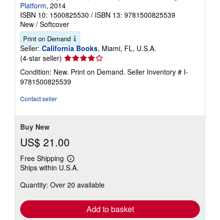
Platform
, 2014
ISBN 10: 1500825530
/
ISBN 13: 9781500825539
New
/
Softcover
Print on Demand
Seller:
California Books
, Miami, FL, U.S.A.
Seller
(4-star seller)
rating
Condition: New. Print on Demand.
Seller Inventory # I-
4
9781500825539
out
of
Contact seller
5
stars
Buy New
US$ 21.00
Free Shipping
Learn
Ships within U.S.A.
more
about
Quantity: Over 20 available
shipping
rates
Add to basket