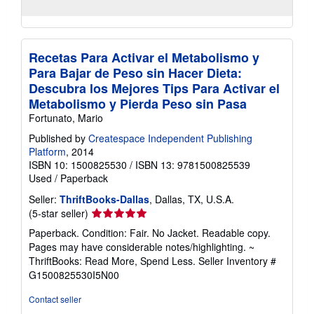
Recetas Para Activar el Metabolismo y
Para Bajar de Peso sin Hacer Dieta:
Descubra los Mejores Tips Para Activar el
Metabolismo y Pierda Peso sin Pasa
Fortunato, Mario
Published by
Createspace Independent Publishing
Platform
, 2014
ISBN 10: 1500825530
/
ISBN 13: 9781500825539
Used
/
Paperback
Seller:
ThriftBooks-Dallas
, Dallas, TX, U.S.A.
Seller
(5-star seller)
rating
Paperback. Condition: Fair. No Jacket. Readable copy.
5
Pages may have considerable notes/highlighting. ~
out
ThriftBooks: Read More, Spend Less.
Seller Inventory #
of
G1500825530I5N00
5
stars
Contact seller