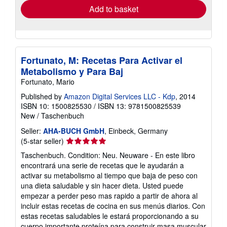
Add to basket
Fortunato, M: Recetas Para Activar el
Metabolismo y Para Baj
Fortunato, Mario
Published by
Amazon Digital Services LLC - Kdp
, 2014
ISBN 10: 1500825530
/
ISBN 13: 9781500825539
New
/
Taschenbuch
Seller:
AHA-BUCH GmbH
, Einbeck, Germany
Seller
(5-star seller)
rating
Taschenbuch. Condition: Neu. Neuware - En este libro
5
encontrará una serie de recetas que le ayudarán a
out
activar su metabolismo al tiempo que baja de peso con
of
una dieta saludable y sin hacer dieta. Usted puede
5
empezar a perder peso mas rapido a partir de ahora al
stars
incluir estas recetas de cocina en sus menús diarios. Con
estas recetas saludables le estará proporcionando a su
cuerpo importante proteína para construir masa muscular