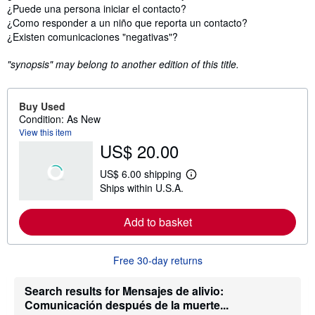
¿Puede una persona iniciar el contacto?
¿Como responder a un niño que reporta un contacto?
¿Existen comunicaciones "negativas"?
"synopsis" may belong to another edition of this title.
Buy Used
Condition: As New
View this item
US$ 20.00
US$ 6.00 shipping
L
Ships within U.S.A.
e
a
r
Add to basket
n
m
o
r
Free 30-day returns
e
a
b
Search results for Mensajes de alivio:
o
Comunicación después de la muerte...
u