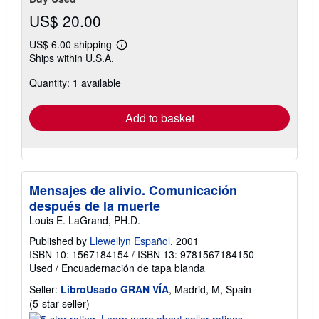
US$ 20.00
US$ 6.00 shipping
Learn
Ships within U.S.A.
more
about
Quantity: 1 available
shipping
rates
Add to basket
Mensajes de alivio. Comunicación
después de la muerte
Louis E. LaGrand, PH.D.
Published by
Llewellyn Español
, 2001
ISBN 10: 1567184154
/
ISBN 13: 9781567184150
Used
/
Encuadernación de tapa blanda
Seller:
LibroUsado GRAN VÍA
, Madrid, M, Spain
Seller
(5-star seller)
rating