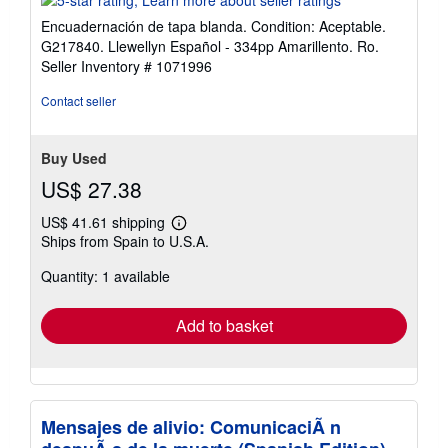
5
Encuadernación de tapa blanda. Condition: Aceptable.
out
G217840. Llewellyn Español - 334pp Amarillento. Ro.
of
Seller Inventory # 1071996
5
stars
Contact seller
Buy Used
US$ 27.38
US$ 41.61 shipping
Learn
Ships from Spain to U.S.A.
more
about
Quantity: 1 available
shipping
rates
Add to basket
Mensajes de alivio: ComunicaciÃ n