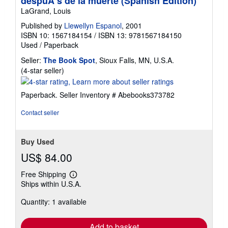
despuÃ s de la muerte (Spanish Edition)
LaGrand, Louis
Published by
Llewellyn Espanol
, 2001
ISBN 10: 1567184154
/
ISBN 13: 9781567184150
Used
/
Paperback
Seller:
The Book Spot
, Sioux Falls, MN, U.S.A.
Seller
(4-star seller)
rating
4
Paperback.
Seller Inventory # Abebooks373782
out
of
Contact seller
5
stars
Buy Used
US$ 84.00
Free Shipping
Learn
Ships within U.S.A.
more
about
Quantity: 1 available
shipping
rates
Add to basket