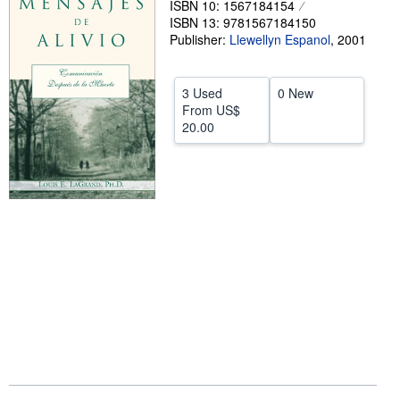
ISBN 10: 1567184154
ISBN 13: 9781567184150
Help
Publisher:
Llewellyn Espanol
,
2001
CLOSE
3 Used
0 New
From
US$
20.00