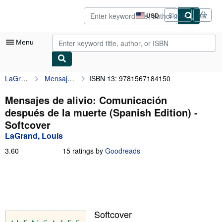
Skip to main content
AbeBooks.com
USD
Sign in
Site
shopping
preferences
Menu
LaGrand, Louis
Mensajes de alivio: Comunicación después de la muerte (Spanish Edition)
ISBN 13: 9781567184150
My Account
My Purchases
Mensajes de alivio: Comunicación
después de la muerte (Spanish Edition) -
Advanced Search
Softcover
Browse Collections
LaGrand, Louis
Rare Books
3.60
3.60
15 ratings by
Goodreads
out
Art & Collectibles
of
5
Textbooks
stars
Sellers
Softcover
Start Selling