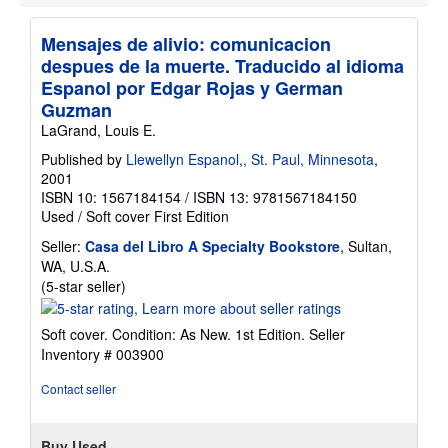
t
s
h
Mensajes de alivio: comunicacion
i
p
despues de la muerte. Traducido al idioma
p
Espanol por Edgar Rojas y German
i
Guzman
n
g
LaGrand, Louis E.
r
a
Published by
Llewellyn Espanol,, St. Paul, Minnesota
,
t
2001
e
ISBN 10: 1567184154
/
ISBN 13: 9781567184150
s
Used
/
Soft cover
First Edition
Seller:
Casa del Libro A Specialty Bookstore
, Sultan,
WA, U.S.A.
Seller
(5-star seller)
rating
5
Soft cover. Condition: As New. 1st Edition.
Seller
out
Inventory # 003900
of
5
Contact seller
stars
Buy Used