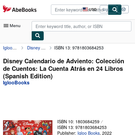
Skip to main content
AbeBooks.com
USD
Sign in
Site
shopping
preferences
Menu
IglooBooks
Disney Calendario de Adviento: Colección de Cuentos: La Cuenta Atrás en 24 Libros (Spanish Edition)
ISBN 13: 9781803684253
My Account
My Purchases
Disney Calendario de Adviento: Colección
de Cuentos: La Cuenta Atrás en 24 Libros
Advanced Search
(Spanish Edition)
Browse Collections
IglooBooks
Rare Books
Art & Collectibles
Textbooks
ISBN 10: 1803684259
Sellers
ISBN 13: 9781803684253
Start Selling
Publisher:
Igloo Books
,
2022