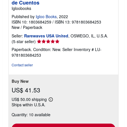
de Cuentos
Igloobooks
Published by
Igloo Books
, 2022
ISBN 10: 1803684259
/
ISBN 13: 9781803684253
New
/
Paperback
Seller:
Rarewaves USA United
, OSWEGO, IL, U.S.A.
Seller
(5-star seller)
rating
Paperback. Condition: New.
Seller Inventory # LU-
5
9781803684253
out
of
Contact seller
5
stars
Buy New
US$ 41.53
US$ 50.00 shipping
Learn
Ships within U.S.A.
more
about
Quantity: 10 available
shipping
rates