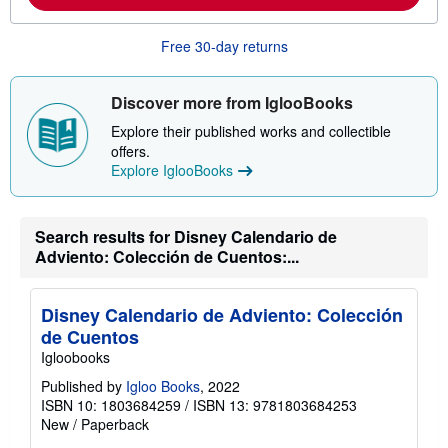
b
o
u
Free 30-day returns
t
s
h
i
Discover more from IglooBooks
p
p
Explore their published works and collectible
i
offers.
n
Explore IglooBooks
g
r
a
t
e
Search results for Disney Calendario de
s
Adviento: Colección de Cuentos:...
Disney Calendario de Adviento: Colección
de Cuentos
Igloobooks
Published by
Igloo Books
, 2022
ISBN 10: 1803684259
/
ISBN 13: 9781803684253
New
/
Paperback