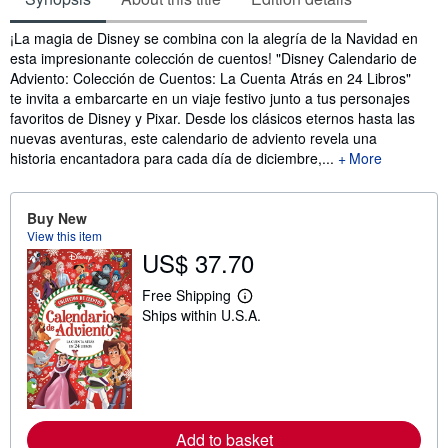
Synopsis
¡La magia de Disney se combina con la alegría de la Navidad en
esta impresionante colección de cuentos! "Disney Calendario de
Adviento: Colección de Cuentos: La Cuenta Atrás en 24 Libros"
te invita a embarcarte en un viaje festivo junto a tus personajes
favoritos de Disney y Pixar. Desde los clásicos eternos hasta las
nuevas aventuras, este calendario de adviento revela una
historia encantadora para cada día de diciembre,...
More
Buy New
View this item
US$ 37.70
Free Shipping
L
Ships within U.S.A.
e
a
r
n
m
o
r
e
Add to basket
a