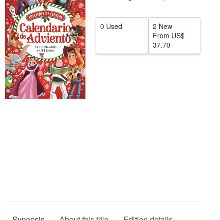
Help
0 Used
2 New
CLOSE
From
US$
37.70
Synopsis
About this title
Edition details