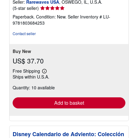
Seller:
Rarewaves USA
, OSWEGO, IL, U.S.A.
Seller
(5-star seller)
rating
Paperback. Condition: New.
Seller Inventory # LU-
5
9781803684253
out
of
Contact seller
5
stars
Buy New
US$ 37.70
Free Shipping
Learn
Ships within U.S.A.
more
about
Quantity: 10 available
shipping
rates
Add to basket
Disney Calendario de Adviento: Colección