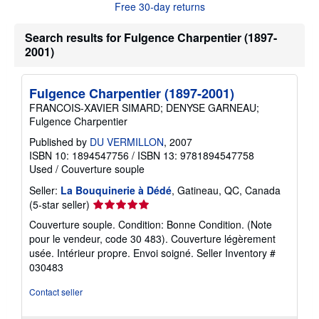
o
Free 30-day returns
u
t
s
Search results for Fulgence Charpentier (1897-
h
2001)
i
p
p
i
Fulgence Charpentier (1897-2001)
n
FRANCOIS-XAVIER SIMARD; DENYSE GARNEAU;
g
r
Fulgence Charpentier
a
Published by
DU VERMILLON
, 2007
t
e
ISBN 10: 1894547756
/
ISBN 13: 9781894547758
s
Used
/
Couverture souple
Seller:
La Bouquinerie à Dédé
, Gatineau, QC, Canada
Seller
(5-star seller)
rating
Couverture souple. Condition: Bonne Condition. (Note
5
pour le vendeur, code 30 483). Couverture légèrement
out
usée. Intérieur propre. Envoi soigné.
Seller Inventory #
of
030483
5
stars
Contact seller