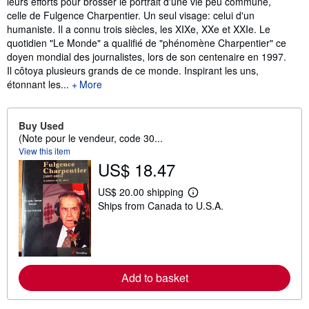
leurs efforts pour brosser le portrait d'une vie peu commune,
celle de Fulgence Charpentier. Un seul visage: celui d'un
humaniste. Il a connu trois siècles, les XIXe, XXe et XXIe. Le
quotidien "Le Monde" a qualifié de "phénomène Charpentier" ce
doyen mondial des journalistes, lors de son centenaire en 1997.
Il côtoya plusieurs grands de ce monde. Inspirant les uns,
étonnant les...
More
Buy Used
(Note pour le vendeur, code 30...
View this item
US$ 18.47
US$ 20.00 shipping
L
Ships from Canada to U.S.A.
e
a
r
n
m
o
r
Add to basket
e
a
b