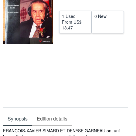
Help
1 Used
0 New
CLOSE
From
US$
18.47
Synopsis
Edition details
Synopsis
FRANÇOIS-XAVIER SIMARD ET DENYSE GARNEAU ont uni