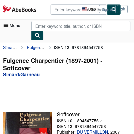
Skip to main content
AbeBooks.com
USD
Sign in
Site
shopping
preferences
Menu
Simard/Garneau
Fulgence Charpentier (1897-2001)
ISBN 13: 9781894547758
My Account
My Purchases
Fulgence Charpentier (1897-2001) -
Softcover
Advanced Search
Simard/Garneau
Browse Collections
Rare Books
Art & Collectibles
Textbooks
Softcover
ISBN 10: 1894547756
Sellers
ISBN 13: 9781894547758
Start Selling
Publisher:
DU VERMILLON
,
2007