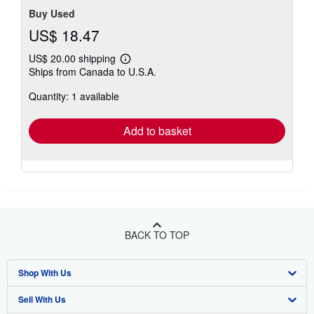
Buy Used
US$ 18.47
US$ 20.00 shipping
Learn
Ships from Canada to U.S.A.
more
about
Quantity: 1 available
shipping
rates
Add to basket
BACK TO TOP
Shop With Us
Sell With Us
Advanced Search