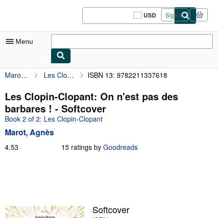
Skip to main content
AbeBooks.com
USD
Sign in
Site
shopping
preferences
Menu
Marot, Agnès
Les Clopin-Clopant: On n'est pas des barbares !
ISBN 13: 9782211337618
My Account
My Purchases
Les Clopin-Clopant: On n'est pas des
barbares ! - Softcover
Sign Off
Book 2 of 2: Les Clopin-Clopant
Advanced Search
Marot, Agnès
Browse Collections
4.53
4.53
15 ratings by
Goodreads
out
Rare Books
of
5
Art & Collectibles
stars
Textbooks
Softcover
Sellers