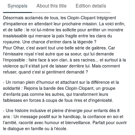
Synopsis
About this title
Edition details
Synopsis
Désormais acclamés de tous, les Clopin-Clopant trépignent
d'impatience en attendant leur prochaine mission. La voici enfin,
et de taille : le roi lui-même les sollicite pour arrêter un monstre
insaisissable qui menace la paix fragile entre les clans du
royaume. Une chance d'entrer dans la légende ?
Pour Othar, c'est avant tout une belle série de galères. Car
l'émissaire royal n'est autre que sa soeur, qui lui demande
l'impossible : faire face à son clan, à ses racines... et surtout à la
violence qu'il s'était juré de laisser derrière lui. Mais comment
refuser, quand c'est si gentiment demandé ?
- Un roman plein d'humour et attachant sur la différence et la
solidarité : Rejoins la bande des Clopin-Clopant, un groupe
d'enfants pas comme les autres, qui transforment leurs
faiblesses en forces à coups de fous rires et d'ingéniosité.
- Une histoire inclusive et pleine d'énergie pour enfants dès 8
ans : Un message positif sur le handicap, la confiance en soi et
l'amitié, raconté avec humour et bienveillance. Parfait pour ouvrir
le dialogue en famille ou à l'école.