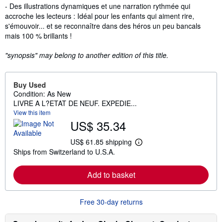
- Des illustrations dynamiques et une narration rythmée qui
accroche les lecteurs : Idéal pour les enfants qui aiment rire,
s'émouvoir... et se reconnaître dans des héros un peu bancals
mais 100 % brillants !
"synopsis" may belong to another edition of this title.
Buy Used
Condition: As New
LIVRE A L?ETAT DE NEUF. EXPEDIE...
View this item
US$ 35.34
US$ 61.85 shipping
L
Ships from Switzerland to U.S.A.
e
a
r
Add to basket
n
m
o
r
Free 30-day returns
e
a
b