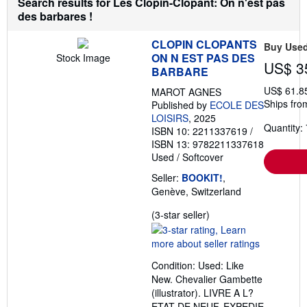
Search results for Les Clopin-Clopant: On n'est pas
o
des barbares !
u
t
s
CLOPIN CLOPANTS
Buy Use
h
ON N EST PAS DES
Stock Image
i
US$ 3
p
BARBARE
p
US$ 61.8
i
MAROT AGNES
n
Ships fro
Published by
ECOLE DES
g
LOISIRS
, 2025
r
Quantity: 
ISBN 10: 2211337619
/
a
t
ISBN 13: 9782211337618
e
Used
/
Softcover
s
Seller:
BOOKIT!
,
Genève, Switzerland
Seller
(3-star seller)
rating
3
out
Condition: Used: Like
of
New. Chevalier Gambette
5
(illustrator). LIVRE A L?
stars
ETAT DE NEUF. EXPEDIE