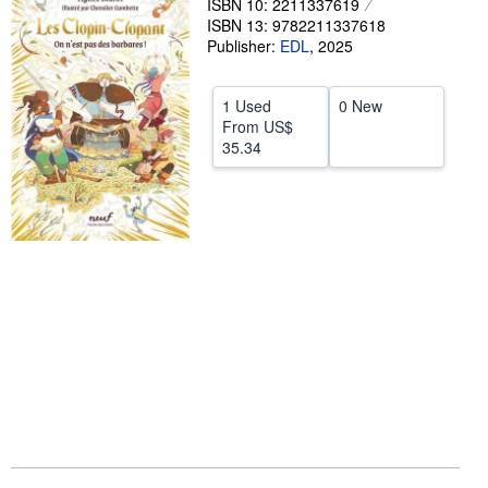
ISBN 10: 2211337619
Start Selling
ISBN 13: 9782211337618
Publisher:
EDL
,
2025
Help
CLOSE
1 Used
0 New
From
US$
35.34