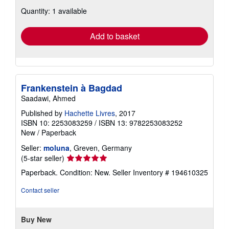
about
Quantity: 1 available
shipping
rates
Add to basket
Frankenstein à Bagdad
Saadawi, Ahmed
Published by
Hachette Livres
, 2017
ISBN 10: 2253083259
/
ISBN 13: 9782253083252
New
/
Paperback
Seller:
moluna
, Greven, Germany
Seller
(5-star seller)
rating
Paperback. Condition: New.
Seller Inventory # 194610325
5
out
Contact seller
of
5
stars
Buy New