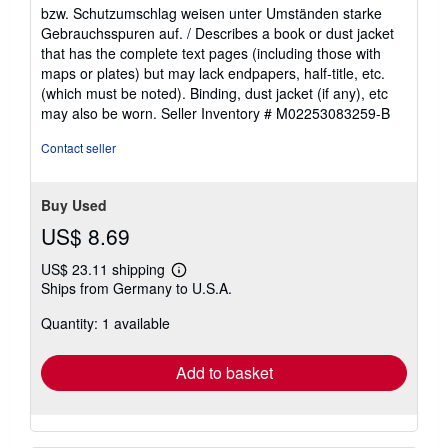
of
bzw. Schutzumschlag weisen unter Umständen starke
5
Gebrauchsspuren auf. / Describes a book or dust jacket
stars
that has the complete text pages (including those with
maps or plates) but may lack endpapers, half-title, etc.
(which must be noted). Binding, dust jacket (if any), etc
may also be worn.
Seller Inventory # M02253083259-B
Contact seller
Buy Used
US$ 8.69
US$ 23.11 shipping
Learn
Ships from Germany to U.S.A.
more
about
Quantity: 1 available
shipping
rates
Add to basket