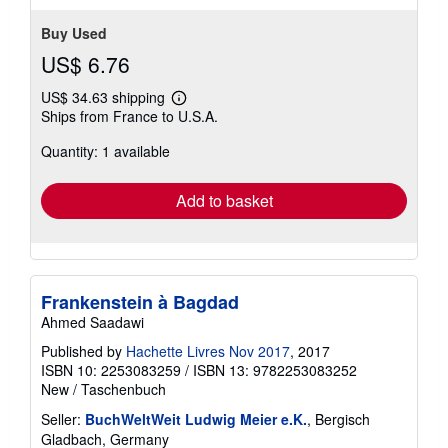
Buy Used
US$ 6.76
US$ 34.63 shipping
Learn
Ships from France to U.S.A.
more
about
Quantity: 1 available
shipping
rates
Add to basket
Frankenstein à Bagdad
Ahmed Saadawi
Published by
Hachette Livres Nov 2017
, 2017
ISBN 10: 2253083259
/
ISBN 13: 9782253083252
New
/
Taschenbuch
Seller:
BuchWeltWeit Ludwig Meier e.K.
, Bergisch
Gladbach, Germany