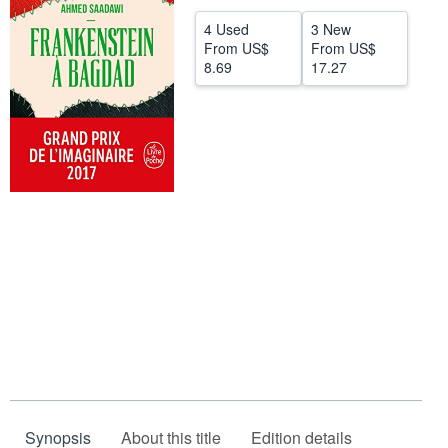
Help
4 Used
3 New
From
US$
From
US$
CLOSE
8.69
17.27
Synopsis
About this title
Edition details