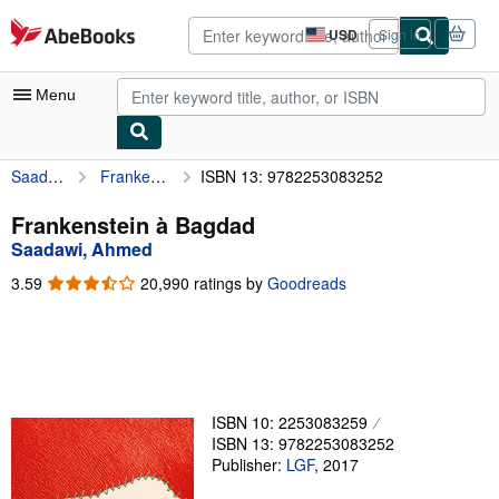
Skip to main content
AbeBooks.com
USD
Sign in
Site
shopping
preferences
Menu
Saadawi, Ahmed
Frankenstein à Bagdad
ISBN 13: 9782253083252
My Account
My Purchases
Frankenstein à Bagdad
Saadawi, Ahmed
Advanced Search
3.59
3.59
20,990 ratings by
Goodreads
Browse Collections
out
of
Rare Books
5
stars
Art & Collectibles
Textbooks
ISBN 10: 2253083259
ISBN 13: 9782253083252
Sellers
Publisher:
LGF
,
2017
Start Selling