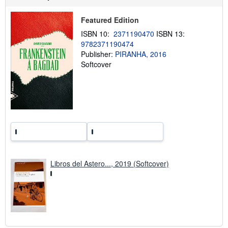
p
p
i
Featured Edition
n
g
ISBN 10:
2371190470
ISBN 13:
r
9782371190474
a
Publisher:
PIRANHA, 2016
t
e
Softcover
s
Libros del Astero..., 2019 (Softcover)