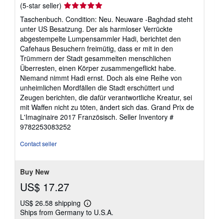
Seller
(5-star seller)
rating
Taschenbuch. Condition: Neu. Neuware -Baghdad steht
5
unter US Besatzung. Der als harmloser Verrückte
out
abgestempelte Lumpensammler Hadi, berichtet den
of
Cafehaus Besuchern freimütig, dass er mit in den
5
Trümmern der Stadt gesammelten menschlichen
stars
Überresten, einen Körper zusammengeflickt habe.
Niemand nimmt Hadi ernst. Doch als eine Reihe von
unheimlichen Mordfällen die Stadt erschüttert und
Zeugen berichten, die dafür verantwortliche Kreatur, sei
mit Waffen nicht zu töten, ändert sich das. Grand Prix de
L'Imaginaire 2017 Französisch.
Seller Inventory #
9782253083252
Contact seller
Buy New
US$ 17.27
US$ 26.58 shipping
Learn
Ships from Germany to U.S.A.
more