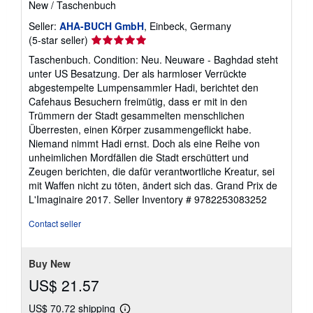
New
/
Taschenbuch
Seller:
AHA-BUCH GmbH
, Einbeck, Germany
Seller
(5-star seller)
rating
Taschenbuch. Condition: Neu. Neuware - Baghdad steht
5
unter US Besatzung. Der als harmloser Verrückte
out
abgestempelte Lumpensammler Hadi, berichtet den
of
Cafehaus Besuchern freimütig, dass er mit in den
5
Trümmern der Stadt gesammelten menschlichen
stars
Überresten, einen Körper zusammengeflickt habe.
Niemand nimmt Hadi ernst. Doch als eine Reihe von
unheimlichen Mordfällen die Stadt erschüttert und
Zeugen berichten, die dafür verantwortliche Kreatur, sei
mit Waffen nicht zu töten, ändert sich das. Grand Prix de
L'Imaginaire 2017.
Seller Inventory # 9782253083252
Contact seller
Buy New
US$ 21.57
US$ 70.72 shipping