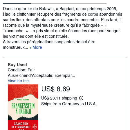
Synopsis
Dans le quartier de Batawin, à Bagdad, en ce printemps 2005,
Hadi le chiffonnier récupère des fragments de corps abandonnés
sur les lieux des attentats pour les coudre ensemble. Plus tard, il
raconte que la mystérieuse créature qu’il a fabriquée – «
Trucmuche » – a pris vie et qu’elle écume les rues pour venger
les victimes dont elle est constituée.
À travers les pérégrinations sanglantes de cet être
monstrueux...
More
Buy Used
Condition: Fair
Ausreichend/Acceptable: Exemplar...
View this item
US$ 8.69
US$ 23.11 shipping
L
Ships from Germany to U.S.A.
e
a
r
n
m
o