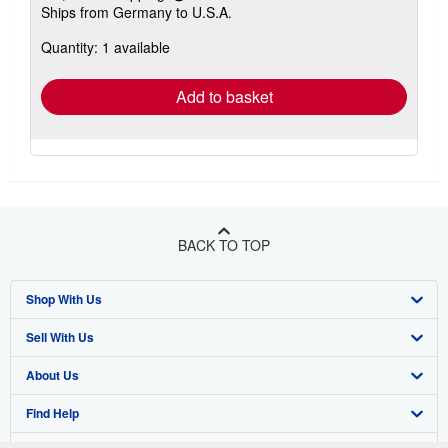
Learn
Ships from Germany to U.S.A.
more
about
Quantity: 1 available
shipping
rates
Add to basket
BACK TO TOP
Shop With Us
Sell With Us
Advanced Search
About Us
Browse Collections
Start Selling
Find Help
My Account
Join Our Affiliate Program
About AbeBooks