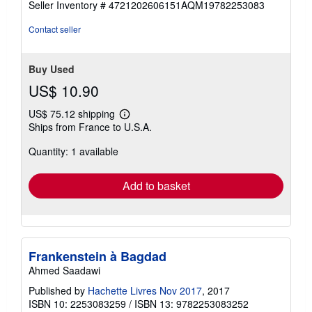
Seller Inventory # 4721202606151AQM19782253083
of
5
Contact seller
stars
Buy Used
US$ 10.90
US$ 75.12 shipping
Learn
Ships from France to U.S.A.
more
about
Quantity: 1 available
shipping
rates
Add to basket
Frankenstein à Bagdad
Ahmed Saadawi
Published by
Hachette Livres Nov 2017
, 2017
ISBN 10: 2253083259
/
ISBN 13: 9782253083252