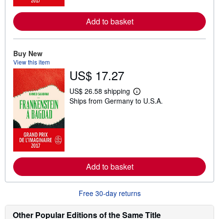
r
e
a
Add to basket
b
o
u
t
s
Buy New
h
View this item
i
US$ 17.27
p
p
i
US$ 26.58 shipping
L
n
Ships from Germany to U.S.A.
e
g
a
r
r
a
n
t
m
e
o
s
r
e
a
Add to basket
b
o
u
t
Free 30-day returns
s
h
i
Other Popular Editions of the Same Title