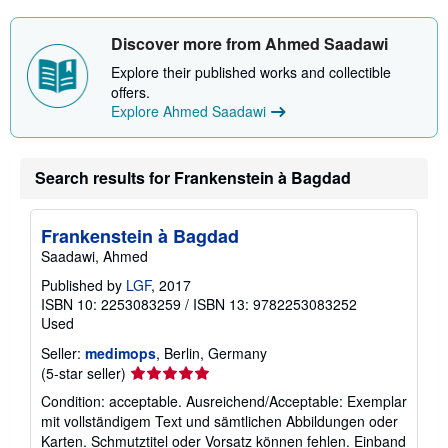
Discover more from Ahmed Saadawi
Explore their published works and collectible
offers.
Explore Ahmed Saadawi
Search results for Frankenstein à Bagdad
Frankenstein à Bagdad
Saadawi, Ahmed
Published by
LGF
, 2017
ISBN 10: 2253083259
/
ISBN 13: 9782253083252
Used
Seller:
medimops
, Berlin, Germany
Seller
(5-star seller)
rating
Condition: acceptable. Ausreichend/Acceptable: Exemplar
5
mit vollständigem Text und sämtlichen Abbildungen oder
out
Karten. Schmutztitel oder Vorsatz können fehlen. Einband