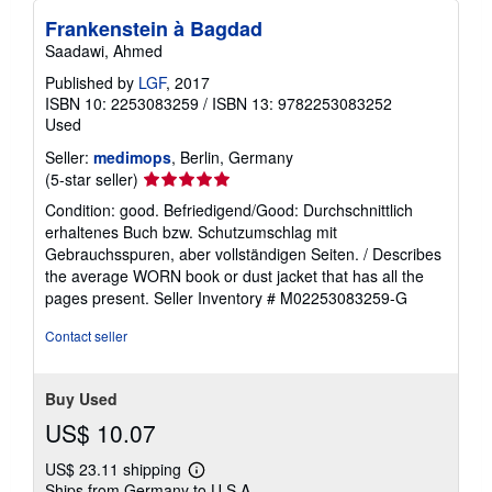
Frankenstein à Bagdad
Saadawi, Ahmed
Published by
LGF
, 2017
ISBN 10: 2253083259
/
ISBN 13: 9782253083252
Used
Seller:
medimops
, Berlin, Germany
Seller
(5-star seller)
rating
Condition: good. Befriedigend/Good: Durchschnittlich
5
erhaltenes Buch bzw. Schutzumschlag mit
out
Gebrauchsspuren, aber vollständigen Seiten. / Describes
of
the average WORN book or dust jacket that has all the
5
pages present.
Seller Inventory # M02253083259-G
stars
Contact seller
Buy Used
US$ 10.07
US$ 23.11 shipping
Learn
Ships from Germany to U.S.A.