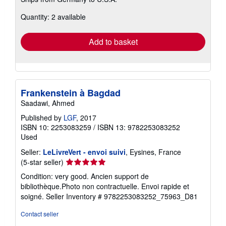
more
about
Quantity: 2 available
shipping
rates
Add to basket
Frankenstein à Bagdad
Saadawi, Ahmed
Published by
LGF
, 2017
ISBN 10: 2253083259
/
ISBN 13: 9782253083252
Used
Seller:
LeLivreVert - envoi suivi
, Eysines, France
Seller
(5-star seller)
rating
Condition: very good. Ancien support de
5
bibliothèque.Photo non contractuelle. Envoi rapide et
out
soigné.
Seller Inventory # 9782253083252_75963_D81
of
5
Contact seller
stars