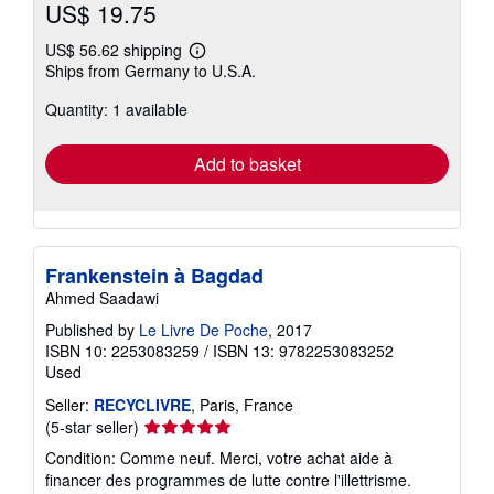
US$ 19.75
US$ 56.62 shipping
Learn
Ships from Germany to U.S.A.
more
about
Quantity: 1 available
shipping
rates
Add to basket
Frankenstein à Bagdad
Ahmed Saadawi
Published by
Le Livre De Poche
, 2017
ISBN 10: 2253083259
/
ISBN 13: 9782253083252
Used
Seller:
RECYCLIVRE
, Paris, France
Seller
(5-star seller)
rating
Condition: Comme neuf. Merci, votre achat aide à
5
financer des programmes de lutte contre l'illettrisme.
out