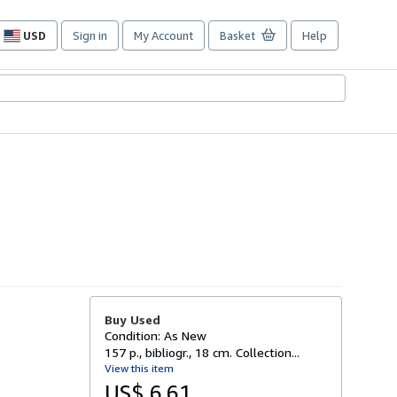
USD
Sign in
My Account
Basket
Help
Site
shopping
preferences
Buy Used
Condition: As New
157 p., bibliogr., 18 cm. Collection...
View this item
US$ 6.61