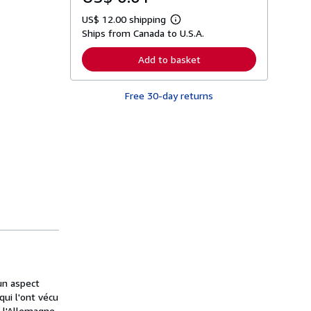
US$ 12.00 shipping
L
Ships from Canada to U.S.A.
e
a
r
Add to basket
n
m
o
Free 30-day returns
r
e
a
b
o
u
t
s
h
i
p
p
i
n
g
r
a
t
un aspect
e
s
ui l'ont vécu
e l'Allemagne