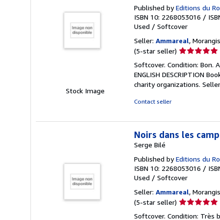
Published by
Editions du R
ISBN 10: 2268053016
/
ISB
Used
/
Softcover
Seller:
Ammareal
, Morangis
Seller
(5-star seller)
rating
Softcover. Condition: Bon. 
5
ENGLISH DESCRIPTION Book C
out
charity organizations.
Selle
of
Stock Image
5
Contact seller
stars
Noirs dans les camp
Serge Bilé
Published by
Editions du R
ISBN 10: 2268053016
/
ISB
Used
/
Softcover
Seller:
Ammareal
, Morangis
Seller
(5-star seller)
rating
Softcover. Condition: Très