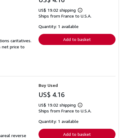
US$ 19.02 shipping
Learn
Ships from France to U.S.A.
more
about
shipping
Quantity: 1 available
rates
Add to basket
ions caritatives.
net price to
Buy Used
US$ 4.16
US$ 19.02 shipping
Learn
Ships from France to U.S.A.
more
about
shipping
Quantity: 1 available
rates
Add to basket
mareal reverse