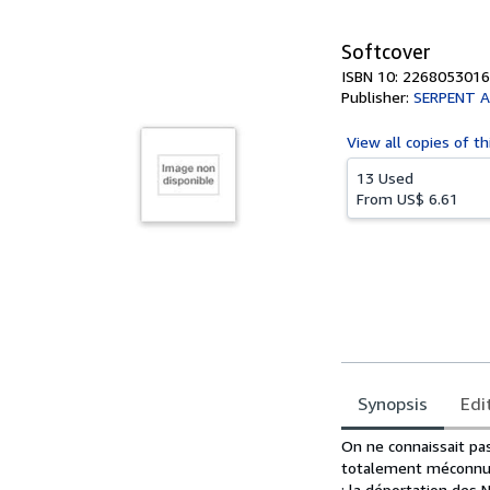
5
stars
Softcover
ISBN 10: 2268053016
Publisher:
SERPENT A
View all
copies of th
13 Used
From
US$ 6.61
Synopsis
Edi
Synopsis
On ne connaissait pas
totalement méconnu d
: la déportation des