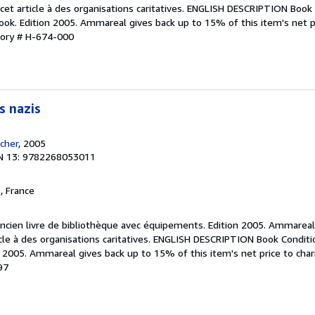
cet article à des organisations caritatives. ENGLISH DESCRIPTION Book 
ook. Edition 2005. Ammareal gives back up to 15% of this item's net pr
tory # H-674-000
s nazis
ocher
, 2005
N 13: 9782268053011
, France
Ancien livre de bibliothèque avec équipements. Edition 2005. Ammareal
cle à des organisations caritatives. ENGLISH DESCRIPTION Book Conditi
n 2005. Ammareal gives back up to 15% of this item's net price to chari
97