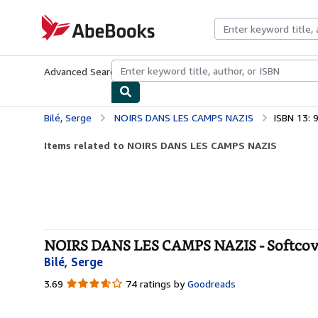
Skip to main content
AbeBooks.com
Advanced Search
Browse Collections
Rare Books
Art & Collecti
Bilé, Serge
NOIRS DANS LES CAMPS NAZIS
ISBN 13:
Items related to NOIRS DANS LES CAMPS NAZIS
NOIRS DANS LES CAMPS NAZIS - Softcov
Bilé, Serge
3.69
3.69
74 ratings by
Goodreads
out
of