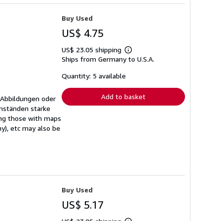
Buy Used
US$ 4.75
US$ 23.05 shipping
Learn
Ships from Germany to U.S.A.
more
about
shipping
Quantity: 5 available
rates
Add to basket
 Abbildungen oder
mständen starke
ing those with maps
ny), etc may also be
Buy Used
US$ 5.17