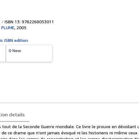
ISBN 13: 9782268053011
 PLUME
,
2005
is ISBN edition
0 New
tion details
 tout de la Seconde Guerre mondiale. Ce livre le prouve en dévoilant 
e ce drame que n'ont jamais évoqué ni les historiens ni même ceux q
 Noirs dans les camps de concentration et les camps d'extermination d