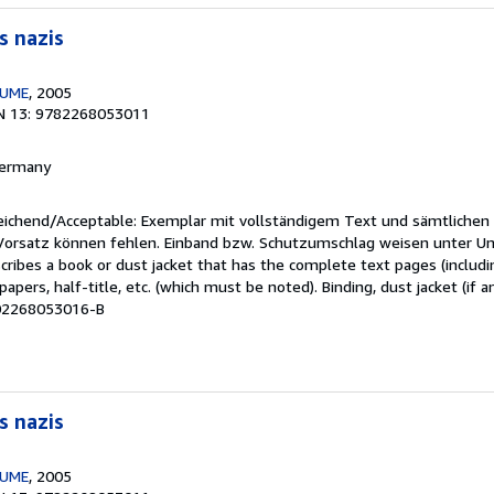
s nazis
LUME
, 2005
N 13: 9782268053011
 Germany
reichend/Acceptable: Exemplar mit vollständigem Text und sämtlichen
 Vorsatz können fehlen. Einband bzw. Schutzumschlag weisen unter U
cribes a book or dust jacket that has the complete text pages (includ
apers, half-title, etc. (which must be noted). Binding, dust jacket (if a
M02268053016-B
s nazis
LUME
, 2005