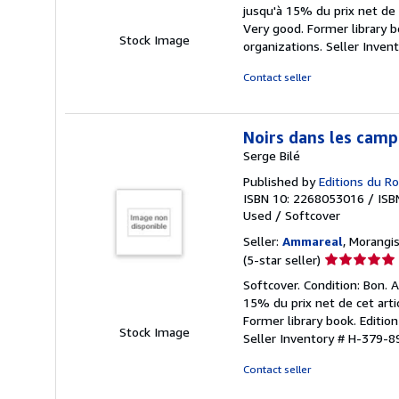
5
jusqu'à 15% du prix net de 
out
Very good. Former library b
of
Stock Image
organizations.
Seller Inven
5
stars
Contact seller
Noirs dans les camp
Serge Bilé
Published by
Editions du R
ISBN 10: 2268053016
/
ISB
Used
/
Softcover
Seller:
Ammareal
, Morangis
Seller
(5-star seller)
rating
Softcover. Condition: Bon. 
5
15% du prix net de cet arti
out
Former library book. Editio
of
Stock Image
Seller Inventory # H-379-8
5
stars
Contact seller