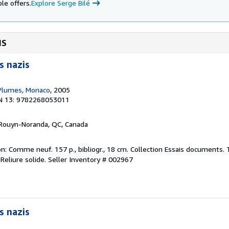
le offers.
Explore Serge Bilé
IS
s nazis
 Plumes, Monaco
, 2005
N 13: 9782268053011
 Rouyn-Noranda, QC, Canada
n: Comme neuf. 157 p., bibliogr., 18 cm. Collection Essais documents. 
Reliure solide.
Seller Inventory # 002967
s nazis