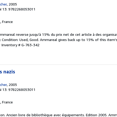
ocher
, 2005
N 13: 9782268053011
, France
Ammareal reverse jusqu'à 15% du prix net de cet article à des organisat
ondition: Used, Good. Ammareal gives back up to 15% of this item's 
r Inventory # G-763-342
s nazis
ocher
, 2005
N 13: 9782268053011
, France
 bon. Ancien livre de bibliothèque avec équipements. Edition 2005. Am