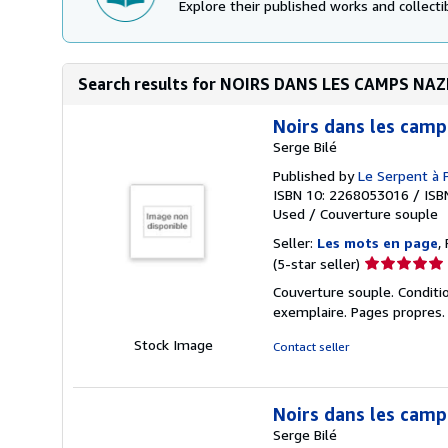
Explore their published works and collectib
Search results for NOIRS DANS LES CAMPS NAZ
Noirs dans les camp
Serge Bilé
Published by
Le Serpent à
ISBN 10: 2268053016
/
ISB
Used
/
Couverture souple
Seller:
Les mots en page
,
Seller
(5-star seller)
rating
Couverture souple. Conditio
5
exemplaire. Pages propres. 
out
of
Stock Image
Contact seller
5
stars
Noirs dans les camp
Serge Bilé