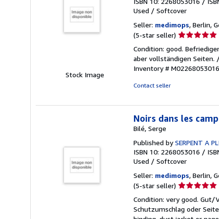
ISBN 10: 2268053016
/
ISB
Used
/
Softcover
Seller:
medimops
, Berlin,
Seller
(5-star seller)
rating
Condition: good. Befriedig
5
aber vollständigen Seiten.
out
Inventory # M0226805301
of
Stock Image
5
Contact seller
stars
Noirs dans les camp
Bilé, Serge
Published by
SERPENT A P
ISBN 10: 2268053016
/
ISB
Used
/
Softcover
Seller:
medimops
, Berlin,
Seller
(5-star seller)
rating
Condition: very good. Gut
5
Schutzumschlag oder Seiten
out
binding, dust jacket or pag