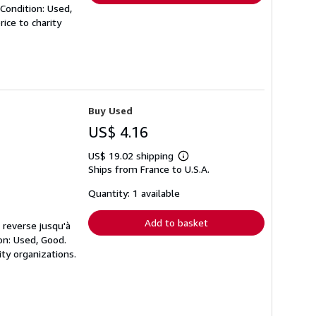
Condition: Used,
ice to charity
Buy Used
US$ 4.16
US$ 19.02 shipping
Learn
Ships from France to U.S.A.
more
about
shipping
Quantity: 1 available
rates
Add to basket
 reverse jusqu'à
on: Used, Good.
ty organizations.