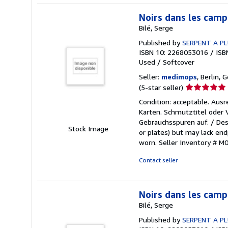
Noirs dans les camp
Bilé, Serge
Published by
SERPENT A P
ISBN 10: 2268053016
/
ISB
Used
/
Softcover
Seller:
medimops
, Berlin,
Seller
(5-star seller)
rating
Condition: acceptable. Aus
5
Karten. Schmutztitel oder
out
Gebrauchsspuren auf. / Des
of
Stock Image
or plates) but may lack endp
5
worn.
Seller Inventory # 
stars
Contact seller
Noirs dans les camp
Bilé, Serge
Published by
SERPENT A P