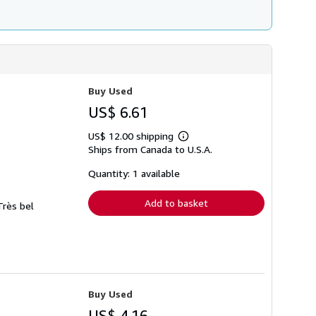
Buy Used
US$ 6.61
US$ 12.00 shipping
Learn
Ships from Canada to U.S.A.
more
about
shipping
Quantity: 1 available
rates
Add to basket
Très bel
Buy Used
US$ 4.16