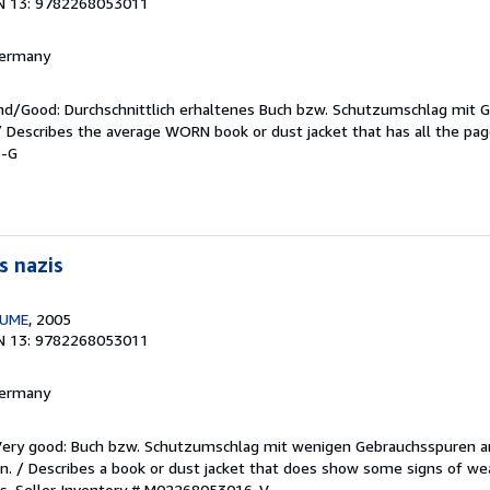
N 13: 9782268053011
 Germany
end/Good: Durchschnittlich erhaltenes Buch bzw. Schutzumschlag mit 
 / Describes the average WORN book or dust jacket that has all the pa
6-G
s nazis
LUME
, 2005
N 13: 9782268053011
 Germany
/Very good: Buch bzw. Schutzumschlag mit wenigen Gebrauchsspuren a
. / Describes a book or dust jacket that does show some signs of wea
es.
Seller Inventory # M02268053016-V