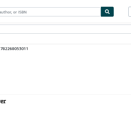
bles
Textbooks
Sellers
Start Selling
 9782268053011
er