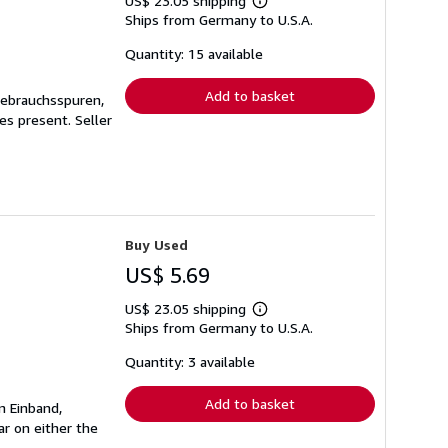
US$ 23.05 shipping
Learn
Ships from Germany to U.S.A.
more
about
shipping
Quantity: 15 available
rates
Add to basket
Gebrauchsspuren,
ges present.
Seller
Buy Used
US$ 5.69
US$ 23.05 shipping
Learn
Ships from Germany to U.S.A.
more
about
shipping
Quantity: 3 available
rates
Add to basket
n Einband,
r on either the