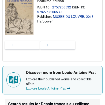
Featured Edition
p
i
ISBN 10:
2757206532
ISBN 13:
n
9782757206539
g
Publisher:
MUSEE DU LOUVRE, 2013
r
a
Hardcover
t
e
s
Discover more from Louis-Antoine Prat
Explore their published works and collectible
offers.
Explore Louis-Antoine Prat
Search results for Dessin francais au xviiieme