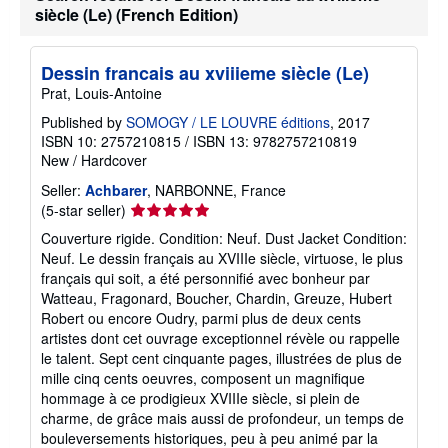
siècle (Le) (French Edition)
Dessin francais au xviiieme siècle (Le)
Prat, Louis-Antoine
Published by
SOMOGY / LE LOUVRE éditions
, 2017
ISBN 10: 2757210815
/
ISBN 13: 9782757210819
New
/
Hardcover
Seller:
Achbarer
, NARBONNE, France
Seller
(5-star seller)
rating
Couverture rigide. Condition: Neuf. Dust Jacket Condition:
5
Neuf. Le dessin français au XVIIIe siècle, virtuose, le plus
out
français qui soit, a été personnifié avec bonheur par
of
Watteau, Fragonard, Boucher, Chardin, Greuze, Hubert
5
Robert ou encore Oudry, parmi plus de deux cents
stars
artistes dont cet ouvrage exceptionnel révèle ou rappelle
le talent. Sept cent cinquante pages, illustrées de plus de
mille cinq cents oeuvres, composent un magnifique
hommage à ce prodigieux XVIIIe siècle, si plein de
charme, de grâce mais aussi de profondeur, un temps de
bouleversements historiques, peu à peu animé par la