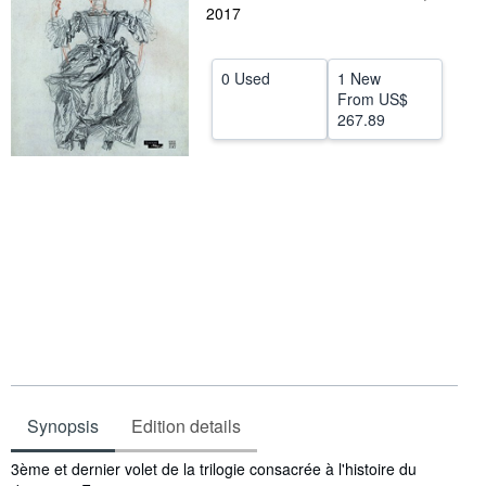
2017
Help
CLOSE
0 Used
1 New
From
US$
267.89
Synopsis
Edition details
Synopsis
3ème et dernier volet de la trilogie consacrée à l'histoire du