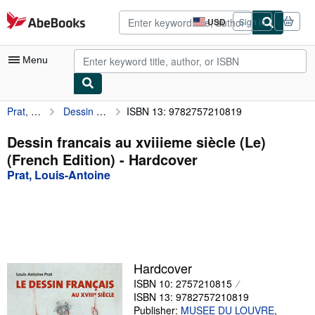
Skip to main content
AbeBooks.com
USD
Sign in
Site
shopping
preferences
Menu
Prat, Louis-Antoine
Dessin francais au xviiieme siècle (Le) (French Edition)
ISBN 13: 9782757210819
My Account
My Purchases
Dessin francais au xviiieme siècle (Le)
(French Edition) - Hardcover
Advanced Search
Prat, Louis-Antoine
Browse Collections
Rare Books
Art & Collectibles
Textbooks
Hardcover
ISBN 10: 2757210815
Sellers
ISBN 13: 9782757210819
Start Selling
Publisher:
MUSEE DU LOUVRE
,