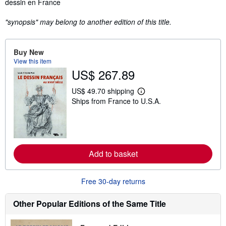
dessin en France
"synopsis" may belong to another edition of this title.
Buy New
View this item
US$ 267.89
US$ 49.70 shipping
L
Ships from France to U.S.A.
e
a
r
n
m
o
r
Add to basket
e
a
b
o
Free 30-day returns
u
t
s
Other Popular Editions of the Same Title
h
i
p