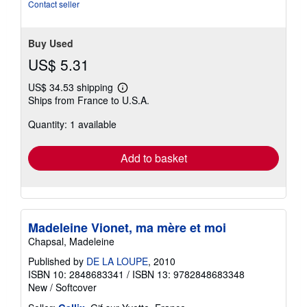
5
Contact seller
stars
Buy Used
US$ 5.31
US$ 34.53 shipping
Learn
Ships from France to U.S.A.
more
about
Quantity: 1 available
shipping
rates
Add to basket
Madeleine Vionet, ma mère et moi
Chapsal, Madeleine
Published by
DE LA LOUPE
, 2010
ISBN 10: 2848683341
/
ISBN 13: 9782848683348
New
/
Softcover