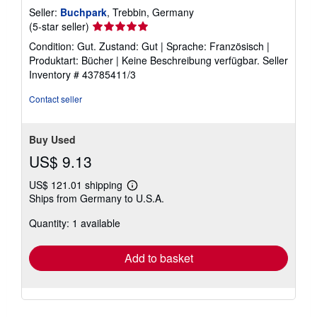
Seller:
Buchpark
, Trebbin, Germany
Seller
(5-star seller)
rating
Condition: Gut. Zustand: Gut | Sprache: Französisch |
5
Produktart: Bücher | Keine Beschreibung verfügbar.
Seller
out
Inventory # 43785411/3
of
5
Contact seller
stars
Buy Used
US$ 9.13
US$ 121.01 shipping
Learn
Ships from Germany to U.S.A.
more
about
Quantity: 1 available
shipping
rates
Add to basket