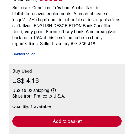
rating
Softcover. Condition: Très bon. Ancien livre de
5
bibliothèque avec équipements. Ammareal reverse
out
jusqu'à 15% du prix net de cet article à des organisations
of
caritatives. ENGLISH DESCRIPTION Book Condition:
5
Used, Very good. Former library book. Ammareal gives
stars
back up to 15% of this item's net price to charity
organizations.
Seller Inventory # G-335-418
Contact seller
Buy Used
US$ 4.16
US$ 19.02 shipping
Learn
Ships from France to U.S.A.
more
about
Quantity: 1 available
shipping
rates
Add to basket