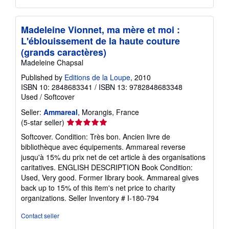
Madeleine Vionnet, ma mère et moi :
L'éblouissement de la haute couture
(grands caractères)
Madeleine Chapsal
Published by
Editions de la Loupe
, 2010
ISBN 10: 2848683341
/
ISBN 13: 9782848683348
Used
/
Softcover
Seller:
Ammareal
, Morangis, France
Seller
(5-star seller)
rating
Softcover. Condition: Très bon. Ancien livre de
5
bibliothèque avec équipements. Ammareal reverse
out
jusqu'à 15% du prix net de cet article à des organisations
of
caritatives. ENGLISH DESCRIPTION Book Condition:
5
Used, Very good. Former library book. Ammareal gives
stars
back up to 15% of this item's net price to charity
organizations.
Seller Inventory # I-180-794
Contact seller