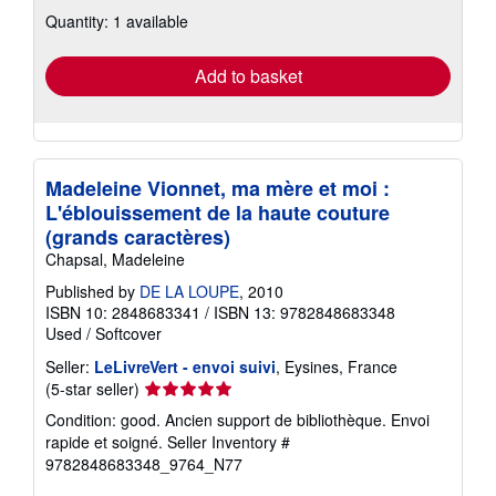
about
Quantity: 1 available
shipping
rates
Add to basket
Madeleine Vionnet, ma mère et moi :
L'éblouissement de la haute couture
(grands caractères)
Chapsal, Madeleine
Published by
DE LA LOUPE
, 2010
ISBN 10: 2848683341
/
ISBN 13: 9782848683348
Used
/
Softcover
Seller:
LeLivreVert - envoi suivi
, Eysines, France
Seller
(5-star seller)
rating
Condition: good. Ancien support de bibliothèque. Envoi
5
rapide et soigné.
Seller Inventory #
out
9782848683348_9764_N77
of