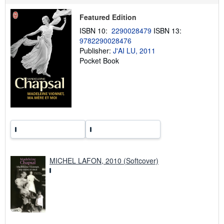
p
p
Featured Edition
i
n
ISBN 10:
2290028479
ISBN 13:
g
9782290028476
r
Publisher:
J'AI LU, 2011
a
t
Pocket Book
e
s
MICHEL LAFON, 2010 (Softcover)