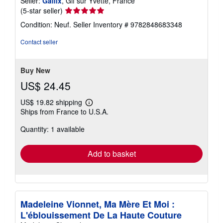
Seller:
Gallix
, Gif sur Yvette, France
Seller
(5-star seller)
rating
Condition: Neuf.
Seller Inventory # 9782848683348
5
out
Contact seller
of
5
stars
Buy New
US$ 24.45
US$ 19.82 shipping
Learn
Ships from France to U.S.A.
more
about
Quantity: 1 available
shipping
rates
Add to basket
Madeleine Vionnet, Ma Mère Et Moi :
L'éblouissement De La Haute Couture