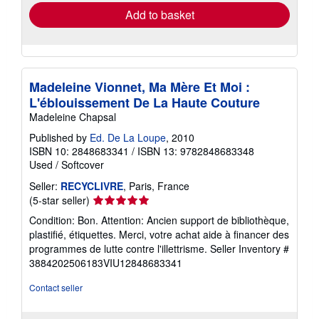
Add to basket
Madeleine Vionnet, Ma Mère Et Moi :
L'éblouissement De La Haute Couture
Madeleine Chapsal
Published by
Ed. De La Loupe
, 2010
ISBN 10: 2848683341
/
ISBN 13: 9782848683348
Used
/
Softcover
Seller:
RECYCLIVRE
, Paris, France
Seller
(5-star seller)
rating
Condition: Bon. Attention: Ancien support de bibliothèque,
5
plastifié, étiquettes. Merci, votre achat aide à financer des
out
programmes de lutte contre l'illettrisme.
Seller Inventory #
of
3884202506183VIU12848683341
5
stars
Contact seller