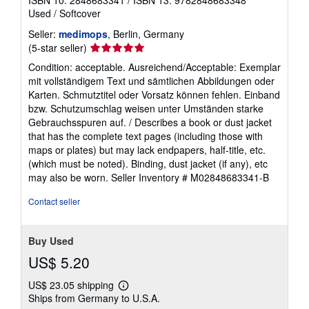
ISBN 10: 2848683341
/
ISBN 13: 9782848683348
Used
/
Softcover
Seller:
medimops
, Berlin, Germany
Seller
(5-star seller)
rating
Condition: acceptable. Ausreichend/Acceptable: Exemplar
5
mit vollständigem Text und sämtlichen Abbildungen oder
out
Karten. Schmutztitel oder Vorsatz können fehlen. Einband
of
bzw. Schutzumschlag weisen unter Umständen starke
5
Gebrauchsspuren auf. / Describes a book or dust jacket
stars
that has the complete text pages (including those with
maps or plates) but may lack endpapers, half-title, etc.
(which must be noted). Binding, dust jacket (if any), etc
may also be worn.
Seller Inventory # M02848683341-B
Contact seller
Buy Used
US$ 5.20
US$ 23.05 shipping
Learn
Ships from Germany to U.S.A.
more