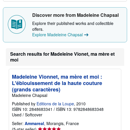
Discover more from Madeleine Chapsal
Explore their published works and collectible
offers.
Explore Madeleine Chapsal
Search results for Madeleine Vionet, ma mère et
moi
Madeleine Vionnet, ma mère et moi :
L'éblouissement de la haute couture
(grands caractères)
Madeleine Chapsal
Published by
Editions de la Loupe
, 2010
ISBN 10: 2848683341
/
ISBN 13: 9782848683348
Used
/
Softcover
Seller:
Ammareal
, Morangis, France
Seller
(5-star seller)