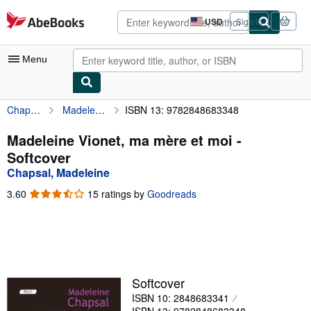
Skip to main content
AbeBooks.com
USD
Sign in
Site
shopping
preferences
Menu
Chapsal, Madeleine
Madeleine Vionet, ma mère et moi
ISBN 13: 9782848683348
My Account
My Purchases
Madeleine Vionet, ma mère et moi -
Softcover
Advanced Search
Chapsal, Madeleine
Browse Collections
3.60
3.60
15 ratings by
Goodreads
out
Rare Books
of
5
Art & Collectibles
stars
Textbooks
Softcover
Sellers
ISBN 10: 2848683341
Start Selling