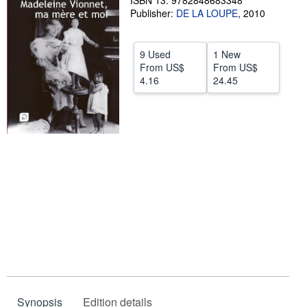
ISBN 13: 9782848683348
Publisher:
DE LA LOUPE
,
2010
Help
CLOSE
9 Used
1 New
From
US$
From
US$
4.16
24.45
Synopsis
Edition details