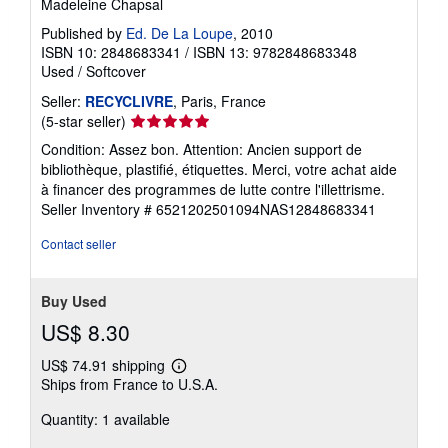
Madeleine Chapsal
Published by
Ed. De La Loupe
, 2010
ISBN 10: 2848683341
/
ISBN 13: 9782848683348
Used
/
Softcover
Seller:
RECYCLIVRE
, Paris, France
Seller
(5-star seller)
rating
Condition: Assez bon. Attention: Ancien support de
5
bibliothèque, plastifié, étiquettes. Merci, votre achat aide
out
à financer des programmes de lutte contre l'illettrisme.
of
Seller Inventory # 6521202501094NAS12848683341
5
stars
Contact seller
Buy Used
US$ 8.30
US$ 74.91 shipping
Learn
Ships from France to U.S.A.
more
about
Quantity: 1 available
shipping
rates