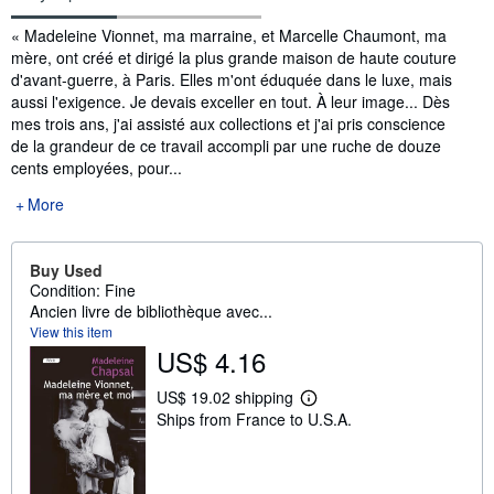
Synopsis
« Madeleine Vionnet, ma marraine, et Marcelle Chaumont, ma
mère, ont créé et dirigé la plus grande maison de haute couture
d'avant-guerre, à Paris. Elles m'ont éduquée dans le luxe, mais
aussi l'exigence. Je devais exceller en tout. À leur image... Dès
mes trois ans, j'ai assisté aux collections et j'ai pris conscience
de la grandeur de ce travail accompli par une ruche de douze
cents employées, pour...
More
Buy Used
Condition: Fine
Ancien livre de bibliothèque avec...
View this item
US$ 4.16
US$ 19.02 shipping
L
Ships from France to U.S.A.
e
a
r
n
m