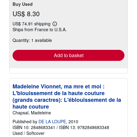
Buy Used
US$ 8.30
US$ 74.91 shipping
Learn
Ships from France to U.S.A.
more
about
Quantity: 1 available
shipping
rates
Add to basket
Madeleine Vionnet, ma mre et moi :
L'blouissement de la haute couture
(grands caractres): L'éblouissement de la
haute couture
Chapsal, Madeleine
Published by
DE LA LOUPE
, 2010
ISBN 10: 2848683341
/
ISBN 13: 9782848683348
Used
/
Softcover