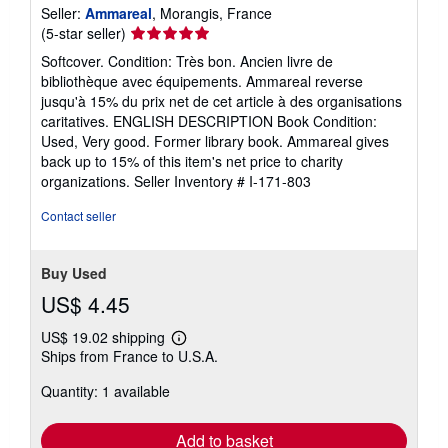
Seller:
Ammareal
, Morangis, France
Seller
(5-star seller)
rating
Softcover. Condition: Très bon. Ancien livre de
5
bibliothèque avec équipements. Ammareal reverse
out
jusqu'à 15% du prix net de cet article à des organisations
of
caritatives. ENGLISH DESCRIPTION Book Condition:
5
Used, Very good. Former library book. Ammareal gives
stars
back up to 15% of this item's net price to charity
organizations.
Seller Inventory # I-171-803
Contact seller
Buy Used
US$ 4.45
US$ 19.02 shipping
Learn
Ships from France to U.S.A.
more
about
Quantity: 1 available
shipping
rates
Add to basket