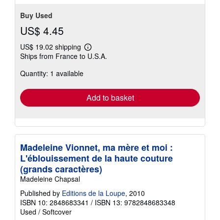
Buy Used
US$ 4.45
US$ 19.02 shipping
Learn
Ships from France to U.S.A.
more
about
Quantity: 1 available
shipping
rates
Add to basket
Madeleine Vionnet, ma mère et moi :
L'éblouissement de la haute couture
(grands caractères)
Madeleine Chapsal
Published by
Editions de la Loupe
, 2010
ISBN 10: 2848683341
/
ISBN 13: 9782848683348
Used
/
Softcover