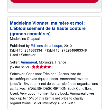
Madeleine Vionnet, ma mère et moi :
L'éblouissement de la haute couture
(grands caractères)
Madeleine Chapsal
Published by
Editions de la Loupe
, 2010
ISBN 10: 2848683341
/
ISBN 13: 9782848683348
Used
/
Softcover
Seller:
Ammareal
, Morangis, France
Seller
(5-star seller)
rating
Softcover. Condition: Très bon. Ancien livre de
5
bibliothèque avec équipements. Ammareal reverse
out
jusqu'à 15% du prix net de cet article à des organisations
of
caritatives. ENGLISH DESCRIPTION Book Condition:
5
Used, Very good. Former library book. Ammareal gives
stars
back up to 15% of this item's net price to charity
organizations.
Seller Inventory # I-415-914