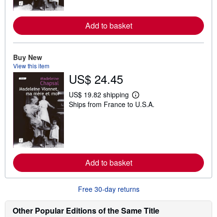
o
r
e
Add to basket
a
b
o
u
t
Buy New
s
View this item
h
US$ 24.45
i
p
p
US$ 19.82 shipping
L
i
Ships from France to U.S.A.
e
n
a
g
r
r
n
a
m
t
o
e
r
s
e
Add to basket
a
b
o
u
Free 30-day returns
t
s
h
Other Popular Editions of the Same Title
i