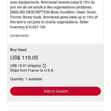
avec équipements. Ammareal reverse jusqu'à 15% du
out
prix net de cet article à des organisations caritatives.
of
ENGLISH DESCRIPTION Book Condition: Used, Good.
5
Former library book. Ammareal gives back up to 15% of
stars
this item's net price to charity organizations.
Seller
Inventory # H-267-740
Contact seller
Buy Used
US$ 119.05
US$ 19.07 shipping
Learn
Ships from France to U.S.A.
more
about
Quantity: 1 available
shipping
rates
Add to basket