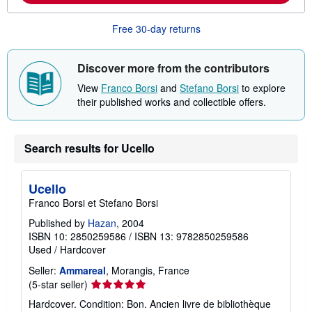
b
o
Free 30-day returns
u
t
s
h
Discover more from the contributors
i
p
View
Franco Borsi
and
Stefano Borsi
to explore
p
their published works and collectible offers.
i
n
g
r
Search results for Ucello
a
t
e
s
Ucello
Franco Borsi et Stefano Borsi
Published by
Hazan
, 2004
ISBN 10: 2850259586
/
ISBN 13: 9782850259586
Used
/
Hardcover
Seller:
Ammareal
, Morangis, France
Seller
(5-star seller)
rating
Hardcover. Condition: Bon. Ancien livre de bibliothèque
5