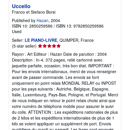
Uccello
Franco et Stefano Borsi
Published by
Hazan
, 2004
ISBN 10: 2850259586
/
ISBN 13: 9782850259586
Used
Seller:
LE PIANO-LIVRE
, QUIMPER, France
Seller
(5-star seller)
rating
Rayon : Art Editeur : Hazan Date de parution : 2004
5
Description : In-4, 372 pages, relié cartonné avec
out
jaquette parfaite, occasion, très bon état. IMPORTANT :
of
Pour les envois internationaux, merci de vous renseigner
5
avant de passer commande. Les envois se font
stars
uniquement en point relais MONDIAL RELAY ou INPOST
pour les pays suivants : Autriche, Belgique, Espagne,
Italie, Luxembourg, Pays-Bas, Pologne, et Portugal. Merci
de nous indiquer en retour le point relais choisi ainsi que
votre numéro de téléphone mobile pour assurer le suivi
du colis. ATTENTION : Les expéditions nationales de plus
de 2 kilos et les expéditions internationales de plus de 1
kilo se voient appliquer un supplément de port. Envois
quotidiens du mardi au samedi. Les livres sont envoyés