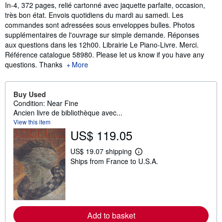
In-4, 372 pages, relié cartonné avec jaquette parfaite, occasion,
très bon état. Envois quotidiens du mardi au samedi. Les
commandes sont adressées sous enveloppes bulles. Photos
supplémentaires de l'ouvrage sur simple demande. Réponses
aux questions dans les 12h00. Librairie Le Piano-Livre. Merci.
Référence catalogue 58980. Please let us know if you have any
questions. Thanks
More
Buy Used
Condition: Near Fine
Ancien livre de bibliothèque avec...
View this item
US$ 119.05
US$ 19.07 shipping
L
Ships from France to U.S.A.
e
a
r
n
m
o
r
Add to basket
e
a