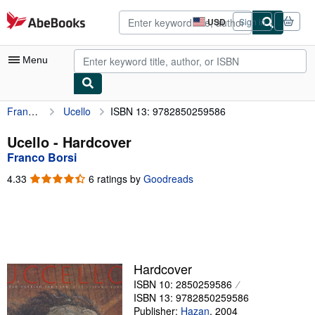
Skip to main content
AbeBooks.com
USD
Sign in
Site
shopping
preferences
Menu
Franco Borsi
Ucello
ISBN 13: 9782850259586
My Account
My Purchases
Ucello - Hardcover
Franco Borsi
Advanced Search
4.33
4.33
6 ratings by
Goodreads
Browse Collections
out
of
Rare Books
5
stars
Art & Collectibles
Textbooks
Hardcover
ISBN 10: 2850259586
Sellers
ISBN 13: 9782850259586
Start Selling
Publisher:
Hazan
,
2004