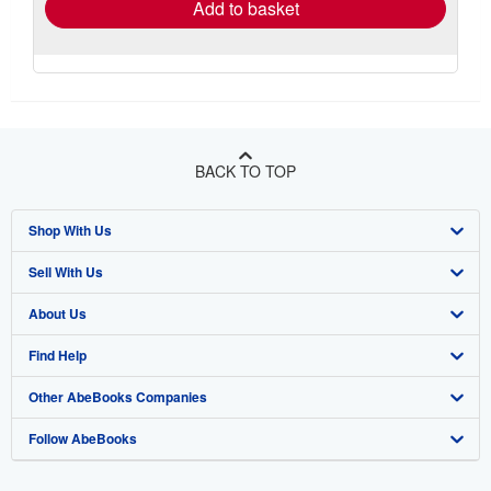
Add to basket
BACK TO TOP
Shop With Us
Sell With Us
Advanced Search
About Us
Browse Collections
Start Selling
Find Help
My Account
Join Our Affiliate Program
About AbeBooks
Other AbeBooks Companies
My Orders
Book Buyback
Media
Help
Follow AbeBooks
View Basket
Refer a seller
Careers
Customer Support
AbeBooks.co.uk
Forums
AbeBooks.de