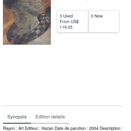
Help
3 Used
0 New
CLOSE
From
US$
119.05
Synopsis
Edition details
Synopsis
Rayon : Art Editeur : Hazan Date de parution : 2004 Description :