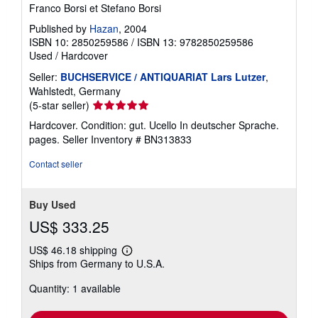
Franco Borsi et Stefano Borsi
Published by
Hazan
, 2004
ISBN 10: 2850259586
/
ISBN 13: 9782850259586
Used
/
Hardcover
Seller:
BUCHSERVICE / ANTIQUARIAT Lars Lutzer
,
Wahlstedt, Germany
Seller
(5-star seller)
rating
Hardcover. Condition: gut. Ucello In deutscher Sprache.
5
pages.
Seller Inventory # BN313833
out
of
Contact seller
5
stars
Buy Used
US$ 333.25
US$ 46.18 shipping
Learn
Ships from Germany to U.S.A.
more
about
Quantity: 1 available
shipping
rates