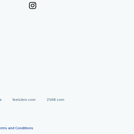
a
IberLibro.com
ZVAB.com
erms and Conditions
.