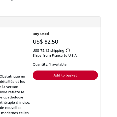
h
i
p
p
i
n
g
r
Buy Used
a
t
US$ 82.50
e
s
US$ 75.12 shipping
Learn
Ships from France to U.S.A.
more
about
shipping
Quantity: 1 available
rates
Add to basket
e-Obstétrique en
détaillés et les
e la version
ivre reflète le
hysiopathologie
thérapie chinoise,
e de nouvelles
s modernes telles