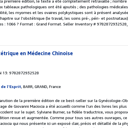
 à la première édition, le texte a été complètement retravaillé ; nombr
ux tableaux pathologiques ont été ajoutés ; des pathologies médicale
tilité, les myomes et les ovaires polykystiques sont à présent analysé
hapitre sur l'obstétrique (le travail, les soins pré-, péri- et postnata
s : 1066 ? Format : Grand Format.
Seller Inventory # 978287293252
étrique en Médecine Chinoise
N 13: 9782872932528
 de l'Esprit
, BARR, GRAND, France
parution de la première édition de ce best-seller sur la Gynécologie-O
age de Giovanni Maciocia a été accueilli comme l'un des livres les plus 
ident sur le sujet. Sylviane Burner, sa fidèle traductrice, vous propos
dition revue et augmentée. Comme pour tous ses autres ouvrages, ce l
iocia qui nous présente ici un exposé clair, précis et détaillé de la p