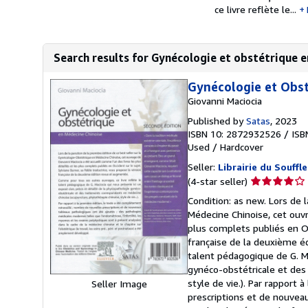
ce livre reflète le...
Search results for Gynécologie et obstétrique 
Gynécologie et Obst
Giovanni Maciocia
Published by
Satas
, 2023
ISBN 10: 2872932526
/
ISB
Used
/
Hardcover
Seller:
Librairie du Souffle
Seller
(4-star seller)
rating
Condition: as new. Lors de 
4
Médecine Chinoise, cet ouvr
out
plus complets publiés en Occ
of
française de la deuxième é
5
talent pédagogique de G. Mac
stars
gynéco-obstétricale et des
style de vie.). Par rapport
Seller Image
prescriptions et de nouvea