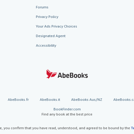
Forums
Privacy Policy
Your Ads Privacy Choices
Designated Agent
Accessibility
AbeBooks.fr
AbeBooks.it
AbeBooks Aus/NZ
AbeBooks.c
BookFinder.com
Find any book at the best price
te, you confirm that you have read, understood, and agreed to be bound by the
T