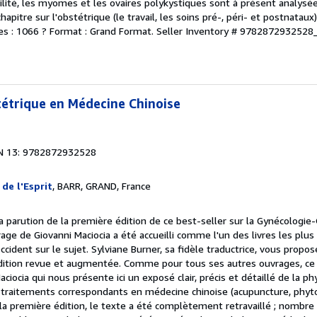
tilité, les myomes et les ovaires polykystiques sont à présent analysé
hapitre sur l'obstétrique (le travail, les soins pré-, péri- et postnata
s : 1066 ? Format : Grand Format.
Seller Inventory # 978287293252
étrique en Médecine Chinoise
N 13: 9782872932528
 de l'Esprit
, BARR, GRAND, France
la parution de la première édition de ce best-seller sur la Gynécologi
age de Giovanni Maciocia a été accueilli comme l'un des livres les plus 
ident sur le sujet. Sylviane Burner, sa fidèle traductrice, vous propos
dition revue et augmentée. Comme pour tous ses autres ouvrages, ce l
iocia qui nous présente ici un exposé clair, précis et détaillé de la p
 traitements correspondants en médecine chinoise (acupuncture, phyto
 à la première édition, le texte a été complètement retravaillé ; nombr