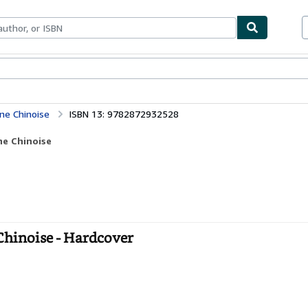
bles
Textbooks
Sellers
Start Selling
ne Chinoise
ISBN 13: 9782872932528
ne Chinoise
Chinoise - Hardcover