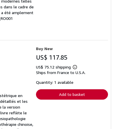
s modernes telles
es dans le cadre de
ux) a été amplement
8_RO001
Buy New
US$ 117.85
US$ 75.12 shipping
Learn
Ships from France to U.S.A.
more
about
shipping
Quantity: 1 available
rates
Add to basket
bstétrique en
détaillés et les
e la version
ivre reflète le
hysiopathologie
thérapie chinoise,