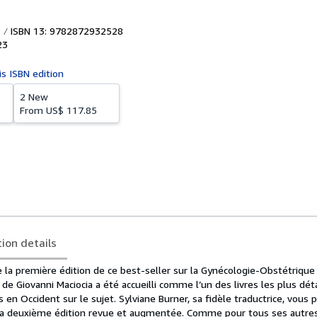
ISBN 13: 9782872932528
23
is ISBN edition
2 New
From
US$ 117.85
tion details
e la première édition de ce best-seller sur la Gynécologie-Obstétriqu
de Giovanni Maciocia a été accueilli comme l’un des livres les plus déta
 en Occident sur le sujet. Sylviane Burner, sa fidèle traductrice, vous 
 la deuxième édition revue et augmentée. Comme pour tous ses autre