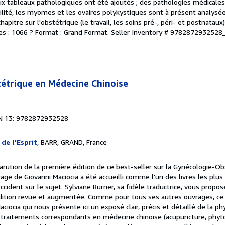
ux tableaux pathologiques ont été ajoutés ; des pathologies médicale
tilité, les myomes et les ovaires polykystiques sont à présent analysé
hapitre sur l'obstétrique (le travail, les soins pré-, péri- et postnata
s : 1066 ? Format : Grand Format.
Seller Inventory # 978287293252
étrique en Médecine Chinoise
N 13: 9782872932528
 de l'Esprit
, BARR, GRAND, France
parution de la première édition de ce best-seller sur la Gynécologie-O
age de Giovanni Maciocia a été accueilli comme l'un des livres les plus 
ident sur le sujet. Sylviane Burner, sa fidèle traductrice, vous propos
dition revue et augmentée. Comme pour tous ses autres ouvrages, ce l
iocia qui nous présente ici un exposé clair, précis et détaillé de la p
 traitements correspondants en médecine chinoise (acupuncture, phyto