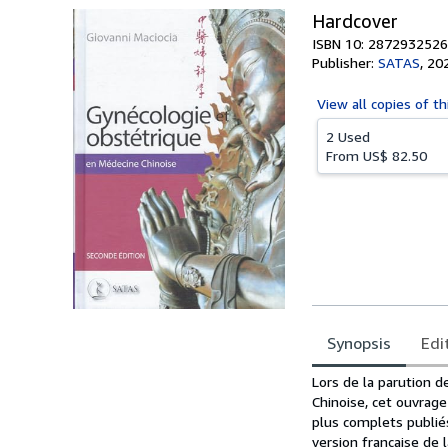
Hardcover
ISBN 10: 2872932526
Publisher:
SATAS
,
20
View all
copies of th
2 Used
From
US$ 82.50
Synopsis
Edi
Synopsis
Lors de la parution d
Chinoise, cet ouvrage 
plus complets publiés
version française de