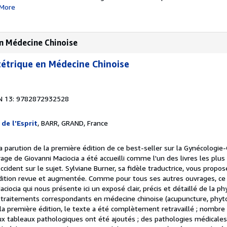
More
en Médecine Chinoise
étrique en Médecine Chinoise
N 13: 9782872932528
 de l'Esprit
, BARR, GRAND, France
la parution de la première édition de ce best-seller sur la Gynécologi
age de Giovanni Maciocia a été accueilli comme l'un des livres les plus 
ident sur le sujet. Sylviane Burner, sa fidèle traductrice, vous propos
dition revue et augmentée. Comme pour tous ses autres ouvrages, ce l
iocia qui nous présente ici un exposé clair, précis et détaillé de la p
 traitements correspondants en médecine chinoise (acupuncture, phyto
 à la première édition, le texte a été complètement retravaillé ; nombr
ux tableaux pathologiques ont été ajoutés ; des pathologies médicale