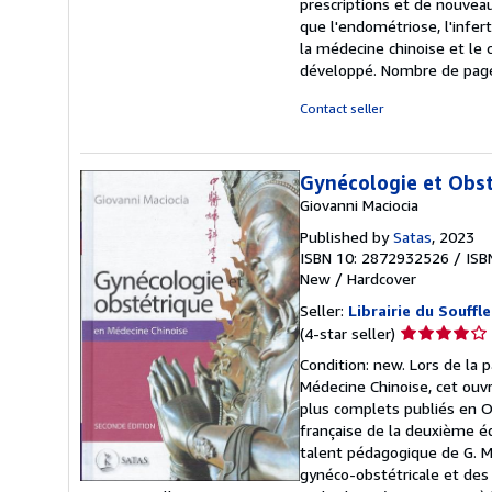
prescriptions et de nouvea
que l'endométriose, l'infer
la médecine chinoise et le c
développé. Nombre de page
Contact seller
Gynécologie et Obst
Giovanni Maciocia
Published by
Satas
, 2023
ISBN 10: 2872932526
/
ISB
New
/
Hardcover
Seller:
Librairie du Souffle
Seller
(4-star seller)
rating
Condition: new. Lors de la 
4
Médecine Chinoise, cet ouvr
out
plus complets publiés en Occ
of
française de la deuxième é
5
talent pédagogique de G. Mac
stars
gynéco-obstétricale et des