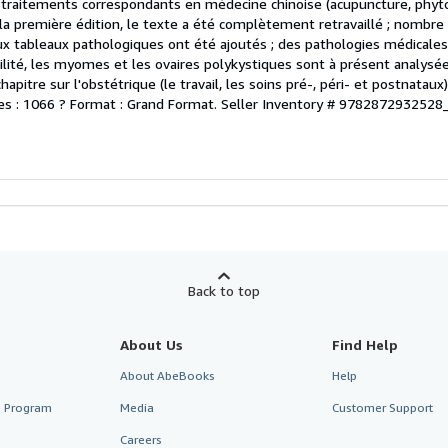
 traitements correspondants en médecine chinoise (acupuncture, phyto
 à la première édition, le texte a été complètement retravaillé ; nombr
ux tableaux pathologiques ont été ajoutés ; des pathologies médicale
tilité, les myomes et les ovaires polykystiques sont à présent analysé
hapitre sur l'obstétrique (le travail, les soins pré-, péri- et postnata
s : 1066 ? Format : Grand Format.
Seller Inventory # 978287293252
Back to top
About Us
Find Help
About AbeBooks
Help
te Program
Media
Customer Support
Careers