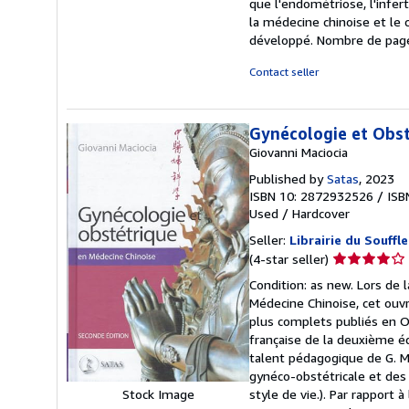
que l'endométriose, l'infer
la médecine chinoise et le c
développé. Nombre de page
Contact seller
Gynécologie et Obst
Giovanni Maciocia
Published by
Satas
, 2023
ISBN 10: 2872932526
/
ISB
Used
/
Hardcover
Seller:
Librairie du Souffle
Seller
(4-star seller)
rating
Condition: as new. Lors de 
4
Médecine Chinoise, cet ouvr
out
plus complets publiés en Occ
of
française de la deuxième é
5
talent pédagogique de G. Mac
stars
gynéco-obstétricale et des
style de vie.). Par rapport
Stock Image