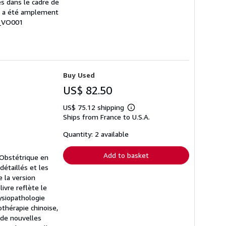
es dans le cadre de
ux) a été amplement
8_VO001
Buy Used
US$ 82.50
US$ 75.12 shipping
Learn
Ships from France to U.S.A.
more
about
shipping
Quantity: 2 available
rates
Add to basket
e-Obstétrique en
détaillés et les
e la version
ivre reflète le
hysiopathologie
thérapie chinoise,
e de nouvelles