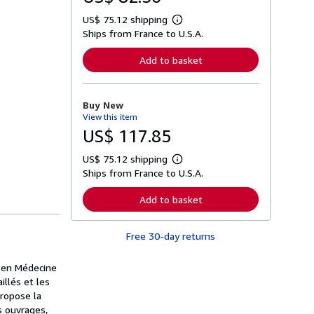
US$ 75.12 shipping
L
Ships from France to U.S.A.
e
a
r
Add to basket
n
m
o
r
Buy New
e
View this item
a
b
US$ 117.85
o
u
US$ 75.12 shipping
t
L
s
Ships from France to U.S.A.
e
h
a
i
r
Add to basket
p
n
p
m
i
o
n
Free 30-day returns
r
g
e
r
a
a
e en Médecine
b
t
o
illés et les
e
u
propose la
s
t
s ouvrages,
s