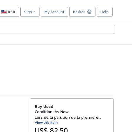
USD
Sign in
My Account
Basket
Help
Site
shopping
preferences
Buy Used
Condition: As New
Lors de la parution de la première...
View this item
US$ 82.50