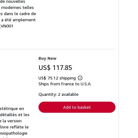
e de nouvelles
s modernes telles
es dans le cadre de
ux) a été amplement
8_VN001
Buy New
US$ 117.85
US$ 75.12 shipping
Learn
Ships from France to U.S.A.
more
about
shipping
Quantity: 2 available
rates
Add to basket
bstétrique en
détaillés et les
e la version
ivre reflète le
hysiopathologie