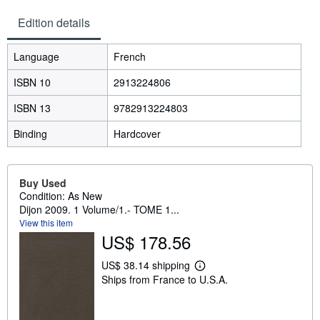
Edition details
Language
French
ISBN 10
2913224806
ISBN 13
9782913224803
Binding
Hardcover
Buy Used
Condition: As New
Dijon 2009. 1 Volume/1.- TOME 1...
View this item
US$ 178.56
US$ 38.14 shipping
L
Ships from France to U.S.A.
e
a
r
n