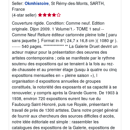
Seller:
Okmhistoire
, St Rémy-des-Monts, SARTH,
France
Seller
(4-star seller)
rating
Couverture rigide. Condition: Comme neuf. Edition
4
originale. Dijon 2009. 1 Volume/1.- TOME 1 seul --
out
Comme Neuf Reliure éditeur cartonnée pleine toile [ paru
of
sans jaquette ]. Format in-8°( 24,7 x 16,8 cm )( 1080 gr ).
5
------ 540 pages. ************** "" La Galerie Druet devint un
stars
acteur majeur pour la présentation des oeuvres des
artistes contemporains ; cela se manifeste par le rythme
soutenu des expositions qui se tenaient à la fois au rez-
de-chaussée et au premier étage (jusqu à quatre ou cinq
expositions mensuelles en « pleine saison »), l
organisation d expositions annuelles de groupes
constitués, la notoriété des exposants et sa capacité à se
renouveler, y compris après la Grande Guerre. De 1903 à
1938, environ 720 expositions eurent lieu rue du
Faubourg-Saint-Honoré, puis rue Royale, présentant le
travail de près de 1300 artistes. Dans notre projet général
de fournir aux chercheurs des sources difficiles d accès,
notre idée éditoriale est simple : rassembler les
catalogues des expositions de la Galerie, expositions de