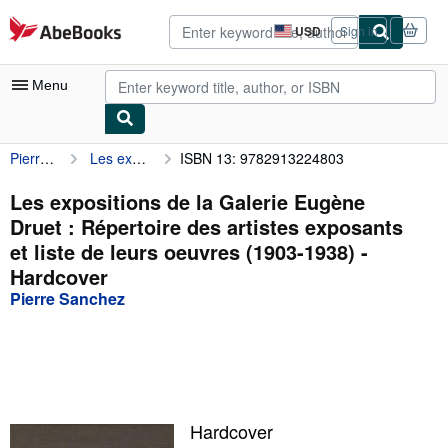
Skip to main content
AbeBooks.com
USD
Sign in
Site
shopping
preferences
Menu
Pierre Sanchez
Les expositions de la Galerie Eugène Druet : Répertoire des artistes exposants et liste de leurs oeuvres (1903-1938)
ISBN 13: 9782913224803
My Account
My Purchases
Les expositions de la Galerie Eugène
Druet : Répertoire des artistes exposants
Advanced Search
et liste de leurs oeuvres (1903-1938) -
Browse Collections
Hardcover
Pierre Sanchez
Rare Books
Art & Collectibles
Textbooks
Sellers
Hardcover
Start Selling