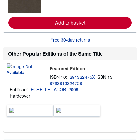
m
o
r
e
a
Add to basket
b
o
u
Free 30-day returns
t
s
h
Other Popular Editions of the Same Title
i
p
p
i
Featured Edition
n
ISBN 10:
291322475X
ISBN 13:
g
r
9782913224759
a
Publisher:
ECHELLE JACOB, 2009
t
Hardcover
e
s