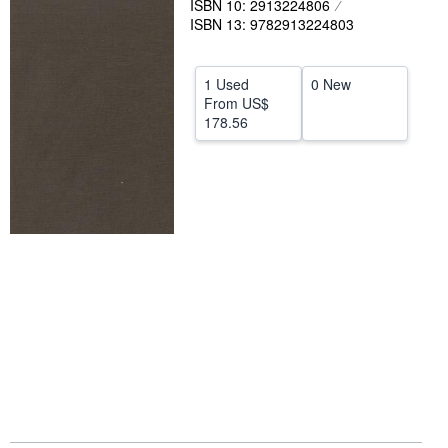
ISBN 10: 2913224806
ISBN 13: 9782913224803
Help
CLOSE
1 Used
0 New
From
US$
178.56