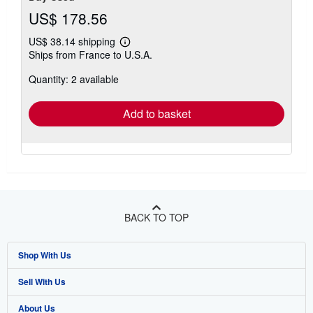
US$ 178.56
US$ 38.14 shipping
Learn
Ships from France to U.S.A.
more
about
Quantity: 2 available
shipping
rates
Add to basket
BACK TO TOP
Shop With Us
Sell With Us
Advanced Search
About Us
Browse Collections
Start Selling