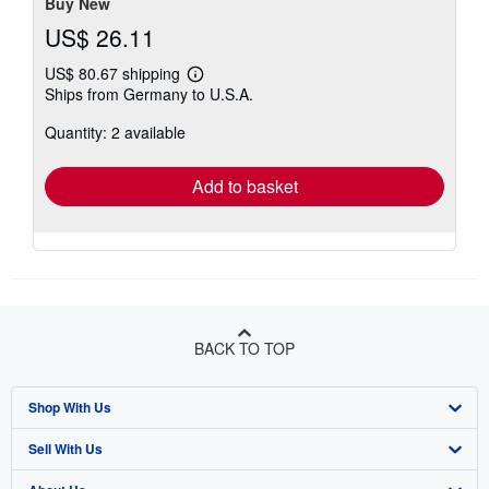
Buy New
US$ 26.11
US$ 80.67 shipping
Learn
Ships from Germany to U.S.A.
more
about
Quantity: 2 available
shipping
rates
Add to basket
BACK TO TOP
Shop With Us
Sell With Us
Advanced Search