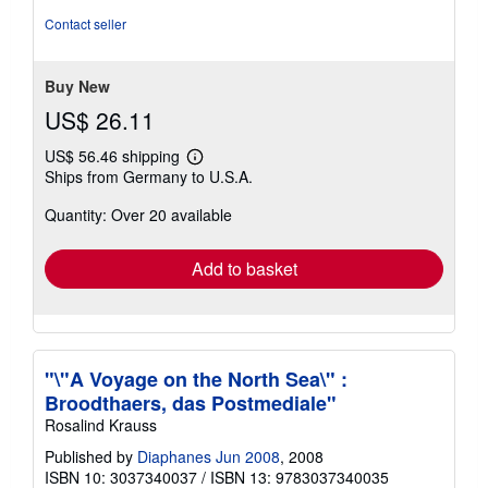
out
Contact seller
of
5
stars
Buy New
US$ 26.11
US$ 56.46 shipping
Learn
Ships from Germany to U.S.A.
more
about
Quantity: Over 20 available
shipping
rates
Add to basket
"\"A Voyage on the North Sea\" :
Broodthaers, das Postmediale"
Rosalind Krauss
Published by
Diaphanes Jun 2008
, 2008
ISBN 10: 3037340037
/
ISBN 13: 9783037340035