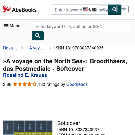
Skip to main content
AbeBooks.com
USD
Sign in
Site
shopping
preferences
Menu
Rosalind E. Krauss
»A voyage on the North Sea«: Broodthaers, das Postmediale
ISBN 13: 9783037340035
My Account
My Purchases
»A voyage on the North Sea«: Broodthaers,
das Postmediale - Softcover
Advanced Search
Rosalind E. Krauss
Browse Collections
3.86
3.86
130 ratings by
Goodreads
out
Rare Books
of
5
Art & Collectibles
stars
Textbooks
Softcover
Sellers
ISBN 10: 3037340037
Start Selling