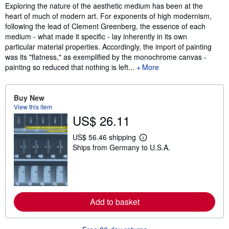
Synopsis
Exploring the nature of the aesthetic medium has been at the
heart of much of modern art. For exponents of high modernism,
following the lead of Clement Greenberg, the essence of each
medium - what made it specific - lay inherently in its own
particular material properties. Accordingly, the import of painting
was its "flatness," as exemplified by the monochrome canvas -
painting so reduced that nothing is left...
More
Buy New
View this item
US$ 26.11
US$ 56.46 shipping
L
Ships from Germany to U.S.A.
e
a
r
n
m
o
r
Add to basket
e
a
b
o