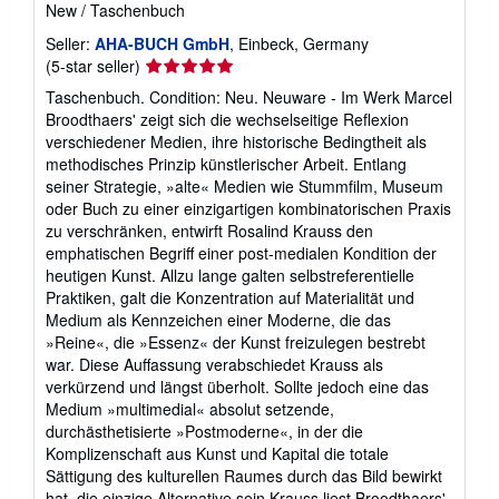
New
/
Taschenbuch
Seller:
AHA-BUCH GmbH
, Einbeck, Germany
Seller
(5-star seller)
rating
Taschenbuch. Condition: Neu. Neuware - Im Werk Marcel
5
Broodthaers' zeigt sich die wechselseitige Reflexion
out
verschiedener Medien, ihre historische Bedingtheit als
of
methodisches Prinzip künstlerischer Arbeit. Entlang
5
seiner Strategie, »alte« Medien wie Stummfilm, Museum
stars
oder Buch zu einer einzigartigen kombinatorischen Praxis
zu verschränken, entwirft Rosalind Krauss den
emphatischen Begriff einer post-medialen Kondition der
heutigen Kunst. Allzu lange galten selbstreferentielle
Praktiken, galt die Konzentration auf Materialität und
Medium als Kennzeichen einer Moderne, die das
»Reine«, die »Essenz« der Kunst freizulegen bestrebt
war. Diese Auffassung verabschiedet Krauss als
verkürzend und längst überholt. Sollte jedoch eine das
Medium »multimedial« absolut setzende,
durchästhetisierte »Postmoderne«, in der die
Komplizenschaft aus Kunst und Kapital die totale
Sättigung des kulturellen Raumes durch das Bild bewirkt
hat, die einzige Alternative sein Krauss liest Broodthaers'