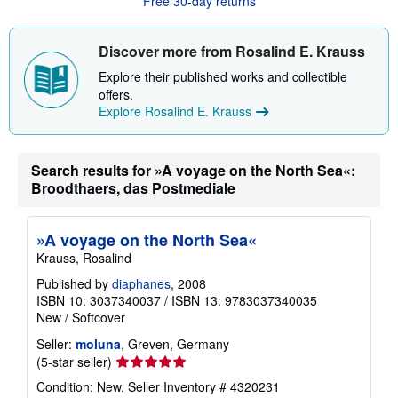
Free 30-day returns
u
t
s
h
Discover more from Rosalind E. Krauss
i
p
Explore their published works and collectible
p
offers.
i
Explore Rosalind E. Krauss
n
g
r
a
t
Search results for »A voyage on the North Sea«:
e
Broodthaers, das Postmediale
s
»A voyage on the North Sea«
Krauss, Rosalind
Published by
diaphanes
, 2008
ISBN 10: 3037340037
/
ISBN 13: 9783037340035
New
/
Softcover
Seller:
moluna
, Greven, Germany
Seller
(5-star seller)
rating
Condition: New.
Seller Inventory # 4320231
5