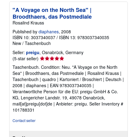
"A Voyage on the North Sea" |
Broodthaers, das Postmediale
Rosalind Krauss
Published by
diaphanes
, 2008
ISBN 10: 3037340037
/
ISBN 13: 9783037340035
New
/
Taschenbuch
Seller:
preigu
, Osnabrück, Germany
Seller
(5-star seller)
rating
Taschenbuch. Condition: Neu. "A Voyage on the North
5
Sea" | Broodthaers, das Postmediale | Rosalind Krauss |
out
Taschenbuch | quadro | Kartoniert / Broschiert | Deutsch |
of
2008 | diaphanes | EAN 9783037340035 |
5
Verantwortliche Person für die EU: preigu GmbH & Co.
stars
KG, Lengericher Landstr. 19, 49078 Osnabrück,
mail[at]preigu[dot]de | Anbieter: preigu.
Seller Inventory #
101788331
Contact seller