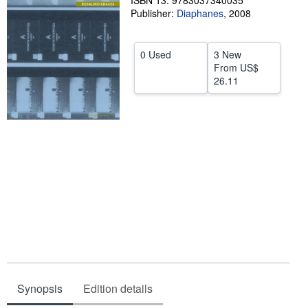
ISBN 13: 9783037340035
Publisher:
Diaphanes
,
2008
Help
CLOSE
0 Used
3 New
From
US$
26.11
Synopsis
Edition details