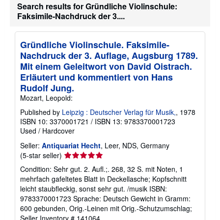
Search results for Gründliche Violinschule:
Faksimile-Nachdruck der 3....
Gründliche Violinschule. Faksimile-
Nachdruck der 3. Auflage, Augsburg 1789.
Mit einem Geleitwort von David Oistrach.
Erläutert und kommentiert von Hans
Rudolf Jung.
Mozart, Leopold:
Published by
Leipzig : Deutscher Verlag für Musik,
, 1978
ISBN 10: 3370001721
/
ISBN 13: 9783370001723
Used
/
Hardcover
Seller:
Antiquariat Hecht
, Leer, NDS, Germany
Seller
(5-star seller)
rating
Condition: Sehr gut. 2. Aufl.;. 268, 32 S. mit Noten, 1
5
mehrfach gafeltetes Blatt in Deckellasche; Kopfschnitt
out
leicht staubfleckig, sonst sehr gut. /musik ISBN:
of
9783370001723 Sprache: Deutsch Gewicht in Gramm:
5
600 gebunden, Orig.-Leinen mit Orig.-Schutzumschlag;
stars
Seller Inventory # 141064