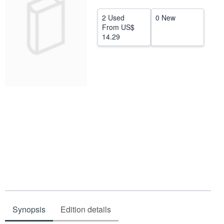
Help
2 Used
0 New
From
US$
CLOSE
14.29
Synopsis
Edition details