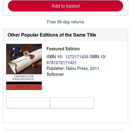
e
Add to basket
a
b
o
u
Free 30-day returns
t
s
h
Other Popular Editions of the Same Title
i
p
p
Featured Edition
i
n
ISBN 10:
1272171426
ISBN 13:
g
9781272171421
r
a
Publisher:
Nabu Press, 2011
t
Softcover
e
s