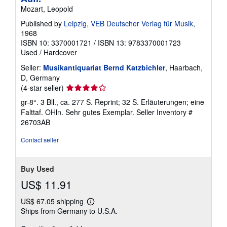
Mozart, Leopold
Published by
Leipzig, VEB Deutscher Verlag für Musik
,
1968
ISBN 10: 3370001721
/
ISBN 13: 9783370001723
Used
/
Hardcover
Seller:
Musikantiquariat Bernd Katzbichler
, Haarbach,
D, Germany
Seller
(4-star seller)
rating
gr-8°. 3 Bll., ca. 277 S. Reprint; 32 S. Erläuterungen; eine
4
Falttaf. OHln. Sehr gutes Exemplar.
Seller Inventory #
out
26703AB
of
5
Contact seller
stars
Buy Used
US$ 11.91
US$ 67.05 shipping
Learn
Ships from Germany to U.S.A.
more
about