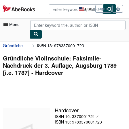
Skip to main content
AbeBooks.com
USD
Sign in
Site
shopping
preferences
Menu
Gründliche Violinschule: Faksimile-Nachdruck der 3. Auflage, Augsburg 1789 [i.e. 1787]
ISBN 13: 9783370001723
My Account
My Purchases
Gründliche Violinschule: Faksimile-
Nachdruck der 3. Auflage, Augsburg 1789
Advanced Search
[i.e. 1787] - Hardcover
Browse Collections
Rare Books
Art & Collectibles
Textbooks
Hardcover
ISBN 10: 3370001721
Sellers
ISBN 13: 9783370001723
Start Selling