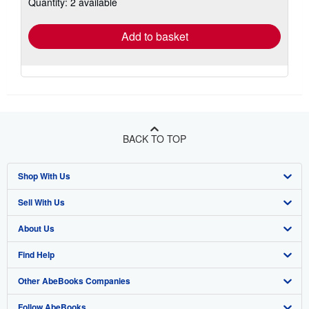
Quantity: 2 available
shipping
rates
Add to basket
BACK TO TOP
Shop With Us
Sell With Us
Advanced Search
About Us
Browse Collections
Start Selling
Find Help
My Account
Join Our Affiliate Program
About AbeBooks
Other AbeBooks Companies
My Orders
Book Buyback
Media
Help
Follow AbeBooks
View Basket
Refer a seller
Careers
Customer Support
AbeBooks.co.uk