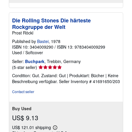
Die Rolling Stones Die härteste
Rockgruppe der Welt
Prost Röckl
Published by
Bastei
, 1978
ISBN 10: 3404009290
/
ISBN 13: 9783404009299
Used
/
Softcover
Seller:
Buchpark
, Trebbin, Germany
Seller
(5-star seller)
rating
Condition: Gut. Zustand: Gut | Produktart: Bücher | Keine
5
Beschreibung verfügbar.
Seller Inventory # 41691650/203
out
of
Contact seller
5
stars
Buy Used
US$ 9.13
US$ 121.01 shipping
Learn