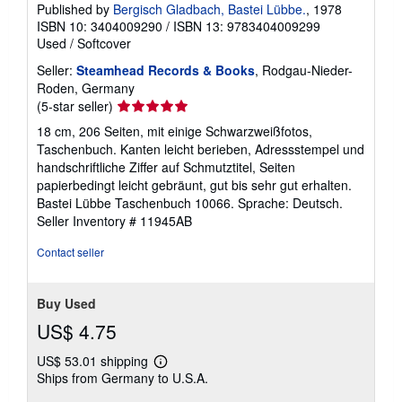
Published by
Bergisch Gladbach, Bastei Lübbe.
, 1978
ISBN 10: 3404009290
/
ISBN 13: 9783404009299
Used
/
Softcover
Seller:
Steamhead Records & Books
, Rodgau-Nieder-
Roden, Germany
Seller
(5-star seller)
rating
18 cm, 206 Seiten, mit einige Schwarzweißfotos,
5
Taschenbuch. Kanten leicht berieben, Adressstempel und
out
handschriftliche Ziffer auf Schmutztitel, Seiten
of
papierbedingt leicht gebräunt, gut bis sehr gut erhalten.
5
Bastei Lübbe Taschenbuch 10066. Sprache: Deutsch.
stars
Seller Inventory # 11945AB
Contact seller
Buy Used
US$ 4.75
US$ 53.01 shipping
Learn
Ships from Germany to U.S.A.
more
about