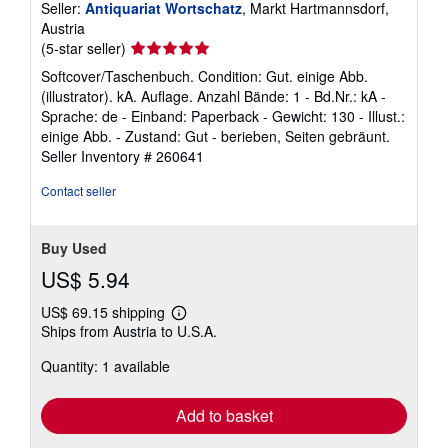
Seller:
Antiquariat Wortschatz
, Markt Hartmannsdorf,
Austria
Seller
(5-star seller)
rating
Softcover/Taschenbuch. Condition: Gut. einige Abb.
5
(illustrator). kA. Auflage. Anzahl Bände: 1 - Bd.Nr.: kA -
out
Sprache: de - Einband: Paperback - Gewicht: 130 - Illust.:
of
einige Abb. - Zustand: Gut - berieben, Seiten gebräunt.
5
Seller Inventory # 260641
stars
Contact seller
Buy Used
US$ 5.94
US$ 69.15 shipping
Learn
Ships from Austria to U.S.A.
more
about
Quantity: 1 available
shipping
rates
Add to basket