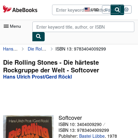
Skip to main content
AbeBooks.com
USD
Sign in
Site
shopping
preferences
Menu
Hans Ulrich Prost/Gerd Röckl
Die Rolling Stones - Die härteste Rockgruppe der Welt
ISBN 13: 9783404009299
My Account
My Purchases
Die Rolling Stones - Die härteste
Rockgruppe der Welt - Softcover
Advanced Search
Hans Ulrich Prost/Gerd Röckl
Browse Collections
Rare Books
Art & Collectibles
Textbooks
Softcover
ISBN 10: 3404009290
Sellers
ISBN 13: 9783404009299
Start Selling
Publisher:
Bastei Lübbe
,
1978