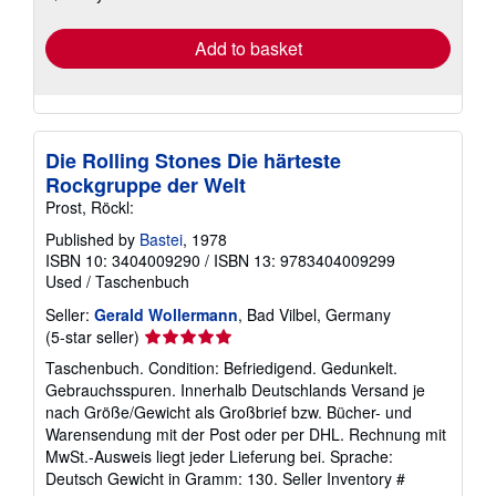
rates
Add to basket
Die Rolling Stones Die härteste
Rockgruppe der Welt
Prost, Röckl:
Published by
Bastei
, 1978
ISBN 10: 3404009290
/
ISBN 13: 9783404009299
Used
/
Taschenbuch
Seller:
Gerald Wollermann
, Bad Vilbel, Germany
Seller
(5-star seller)
rating
Taschenbuch. Condition: Befriedigend. Gedunkelt.
5
Gebrauchsspuren. Innerhalb Deutschlands Versand je
out
nach Größe/Gewicht als Großbrief bzw. Bücher- und
of
Warensendung mit der Post oder per DHL. Rechnung mit
5
MwSt.-Ausweis liegt jeder Lieferung bei. Sprache:
stars
Deutsch Gewicht in Gramm: 130.
Seller Inventory #