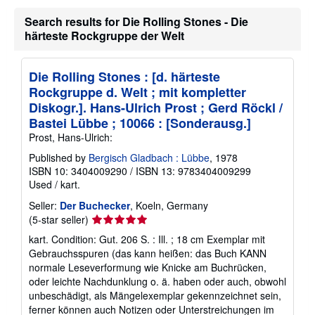
s
h
Search results for Die Rolling Stones - Die
i
härteste Rockgruppe der Welt
p
p
i
n
Die Rolling Stones : [d. härteste
g
Rockgruppe d. Welt ; mit kompletter
r
a
Diskogr.]. Hans-Ulrich Prost ; Gerd Röckl /
t
Bastei Lübbe ; 10066 : [Sonderausg.]
e
s
Prost, Hans-Ulrich:
Published by
Bergisch Gladbach : Lübbe
, 1978
ISBN 10: 3404009290
/
ISBN 13: 9783404009299
Used
/
kart.
Seller:
Der Buchecker
, Koeln, Germany
Seller
(5-star seller)
rating
kart. Condition: Gut. 206 S. : Ill. ; 18 cm Exemplar mit
5
Gebrauchsspuren (das kann heißen: das Buch KANN
out
normale Leseverformung wie Knicke am Buchrücken,
of
oder leichte Nachdunklung o. ä. haben oder auch, obwohl
5
unbeschädigt, als Mängelexemplar gekennzeichnet sein,
stars
ferner können auch Notizen oder Unterstreichungen im