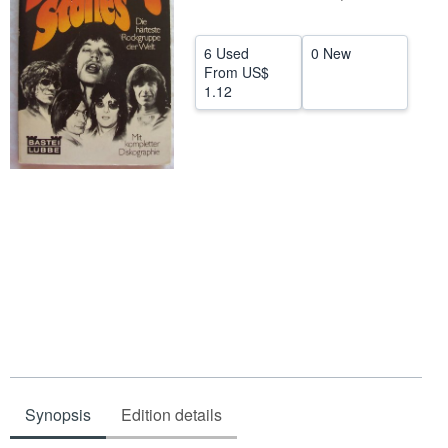
Help
6 Used
0 New
CLOSE
From
US$
1.12
Synopsis
Edition details