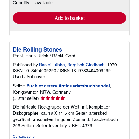
Quantity: 1 available
shipping
rates
Add to basket
Die Rolling Stones
Prost, Hans-Ulrich / Röckl, Gerd
Published by
Bastei Lübbe, Bergisch Gladbach
, 1979
ISBN 10: 3404009290
/
ISBN 13: 9783404009299
Used
/
Softcover
Seller:
Buch et cetera Antiquariatsbuchhandel
,
Königswinter, NRW, Germany
Seller
(5-star seller)
rating
Die härteste Rockgruppe der Welt, mit kompletter
5
Diskographie, ca. 18 X 11,5 cm Seiten altersbed.
out
gebräunt, ansonsten im guten Zustand. Taschenbuch
of
206 Seiten.
Seller Inventory # BEC-4379
5
stars
Contact seller