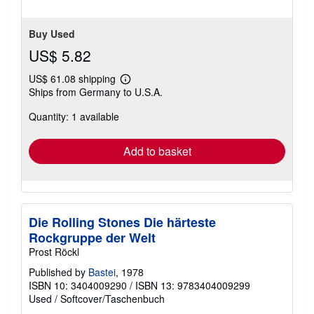
Buy Used
US$ 5.82
US$ 61.08 shipping
Learn
Ships from Germany to U.S.A.
more
about
Quantity: 1 available
shipping
rates
Add to basket
Die Rolling Stones Die härteste
Rockgruppe der Welt
Prost Röckl
Published by
Bastei
, 1978
ISBN 10: 3404009290
/
ISBN 13: 9783404009299
Used
/
Softcover/Taschenbuch