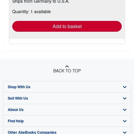
Ships from Germany to U.S.A.
more
about
Quantity: 1 available
shipping
rates
Add to basket
BACK TO TOP
Shop With Us
Sell With Us
Advanced Search
About Us
Browse Collections
Start Selling
Find Help
My Account
Join Our Affiliate Program
About AbeBooks
Other AbeBooks Companies
My Orders
Book Buyback
Media
Help