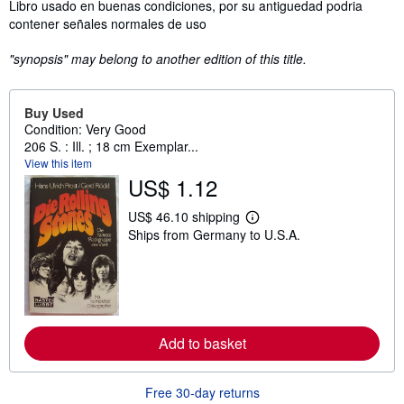
Synopsis
Libro usado en buenas condiciones, por su antiguedad podria
contener señales normales de uso
"synopsis" may belong to another edition of this title.
Buy Used
Condition: Very Good
206 S. : Ill. ; 18 cm Exemplar...
View this item
US$ 1.12
US$ 46.10 shipping
L
Ships from Germany to U.S.A.
e
a
r
n
m
o
r
e
Add to basket
a
b
o
u
Free 30-day returns
t