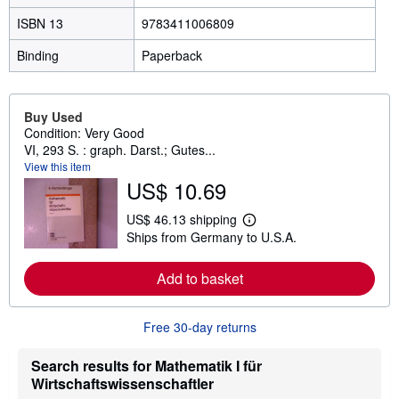
ISBN 13
9783411006809
Binding
Paperback
Buy Used
Condition: Very Good
VI, 293 S. : graph. Darst.; Gutes...
View this item
US$ 10.69
US$ 46.13 shipping
L
Ships from Germany to U.S.A.
e
a
r
Add to basket
n
m
o
r
Free 30-day returns
e
a
b
Search results for Mathematik I für
o
Wirtschaftswissenschaftler
u