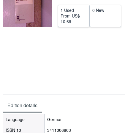
Help
1 Used
0 New
From
US$
CLOSE
10.69
Edition details
Language
German
ISBN 10
3411006803