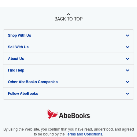
BACK TO TOP
Shop With Us
Sell With Us
Advanced Search
About Us
Browse Collections
Start Selling
Find Help
My Account
Join Our Affiliate Program
About AbeBooks
Other AbeBooks Companies
My Orders
Book Buyback
Media
Help
Follow AbeBooks
View Basket
Refer a seller
Careers
Customer Support
AbeBooks.co.uk
Forums
AbeBooks.de
Privacy Policy
AbeBooks.fr
Your Ads Privacy Choices
AbeBooks.it
By using the Web site, you confirm that you have read, understood, and agreed
to be bound by the
Terms and Conditions
.