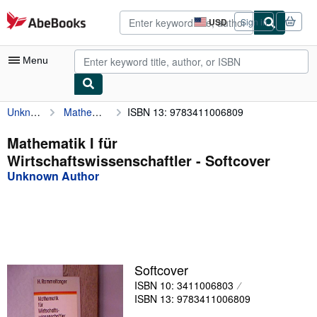
Skip to main content
AbeBooks.com
USD
Sign in
Site
shopping
preferences
Menu
Unknown Author
Mathematik I für Wirtschaftswissenschaftler
ISBN 13: 9783411006809
My Account
My Purchases
Mathematik I für
Wirtschaftswissenschaftler - Softcover
Advanced Search
Unknown Author
Browse Collections
Rare Books
Art & Collectibles
Textbooks
Softcover
ISBN 10: 3411006803
Sellers
ISBN 13: 9783411006809
Start Selling