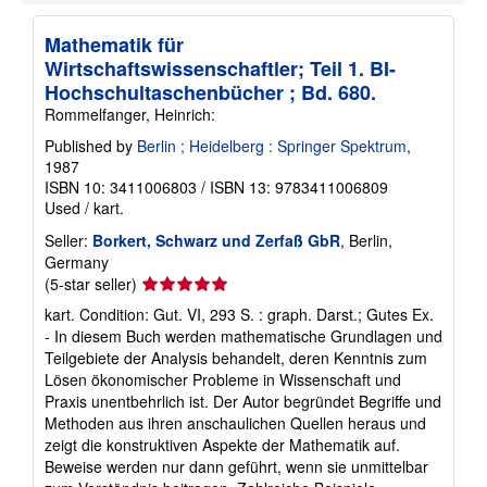
t
s
h
Mathematik für
i
Wirtschaftswissenschaftler; Teil 1. BI-
p
p
Hochschultaschenbücher ; Bd. 680.
i
Rommelfanger, Heinrich:
n
g
Published by
Berlin ; Heidelberg : Springer Spektrum
,
r
a
1987
t
ISBN 10: 3411006803
/
ISBN 13: 9783411006809
e
Used
/
kart.
s
Seller:
Borkert, Schwarz und Zerfaß GbR
, Berlin,
Germany
Seller
(5-star seller)
rating
kart. Condition: Gut. VI, 293 S. : graph. Darst.; Gutes Ex.
5
- In diesem Buch werden mathematische Grundlagen und
out
Teilgebiete der Analysis behandelt, deren Kenntnis zum
of
Lösen ökonomischer Probleme in Wissenschaft und
5
Praxis unentbehrlich ist. Der Autor begründet Begriffe und
stars
Methoden aus ihren anschaulichen Quellen heraus und
zeigt die konstruktiven Aspekte der Mathematik auf.
Beweise werden nur dann geführt, wenn sie unmittelbar