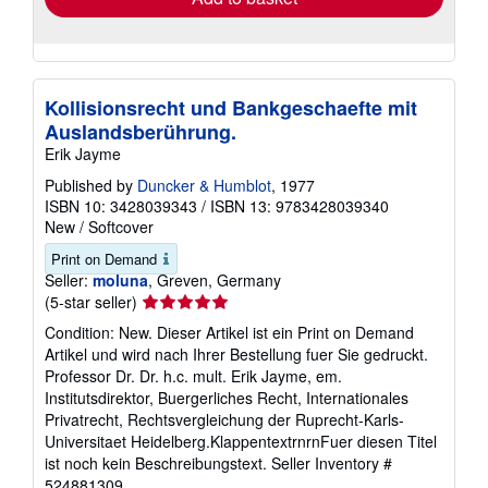
Kollisionsrecht und Bankgeschaefte mit
Auslandsberührung.
Erik Jayme
Published by
Duncker & Humblot
, 1977
ISBN 10: 3428039343
/
ISBN 13: 9783428039340
New
/
Softcover
Print on Demand
Seller:
moluna
, Greven, Germany
Seller
(5-star seller)
rating
Condition: New. Dieser Artikel ist ein Print on Demand
5
Artikel und wird nach Ihrer Bestellung fuer Sie gedruckt.
out
Professor Dr. Dr. h.c. mult. Erik Jayme, em.
of
Institutsdirektor, Buergerliches Recht, Internationales
5
Privatrecht, Rechtsvergleichung der Ruprecht-Karls-
stars
Universitaet Heidelberg.KlappentextrnrnFuer diesen Titel
ist noch kein Beschreibungstext.
Seller Inventory #
524881309