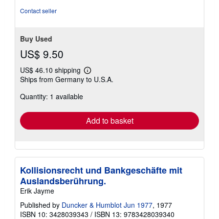
stars
Contact seller
Buy Used
US$ 9.50
US$ 46.10 shipping
Learn
Ships from Germany to U.S.A.
more
about
Quantity: 1 available
shipping
rates
Add to basket
Kollisionsrecht und Bankgeschäfte mit
Auslandsberührung.
Erik Jayme
Published by
Duncker & Humblot Jun 1977
, 1977
ISBN 10: 3428039343
/
ISBN 13: 9783428039340