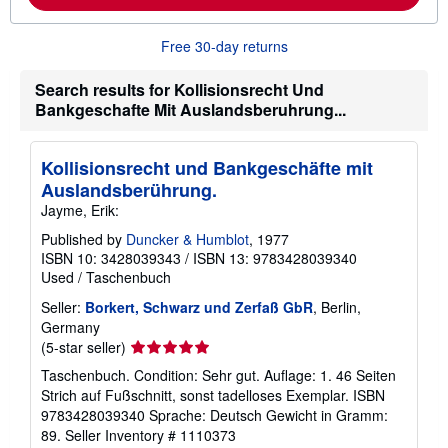
b
o
u
Free 30-day returns
t
s
h
Search results for Kollisionsrecht Und
i
Bankgeschafte Mit Auslandsberuhrung...
p
p
i
n
Kollisionsrecht und Bankgeschäfte mit
g
Auslandsberührung.
r
a
Jayme, Erik:
t
e
Published by
Duncker & Humblot
, 1977
s
ISBN 10: 3428039343
/
ISBN 13: 9783428039340
Used
/
Taschenbuch
Seller:
Borkert, Schwarz und Zerfaß GbR
, Berlin,
Germany
Seller
(5-star seller)
rating
Taschenbuch. Condition: Sehr gut. Auflage: 1. 46 Seiten
5
Strich auf Fußschnitt, sonst tadelloses Exemplar. ISBN
out
9783428039340 Sprache: Deutsch Gewicht in Gramm:
of
89.
Seller Inventory # 1110373
5