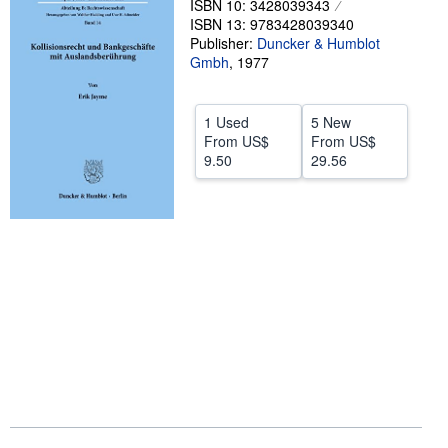
ISBN 10: 3428039343
ISBN 13: 9783428039340
Help
Publisher:
Duncker & Humblot
Gmbh
CLOSE
,
1977
1 Used
5 New
From
US$
From
US$
9.50
29.56