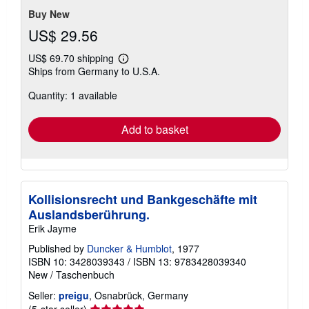
Buy New
US$ 29.56
US$ 69.70 shipping
Learn
Ships from Germany to U.S.A.
more
about
Quantity: 1 available
shipping
rates
Add to basket
Kollisionsrecht und Bankgeschäfte mit
Auslandsberührung.
Erik Jayme
Published by
Duncker & Humblot
, 1977
ISBN 10: 3428039343
/
ISBN 13: 9783428039340
New
/
Taschenbuch
Seller:
preigu
, Osnabrück, Germany
Seller
(5-star seller)