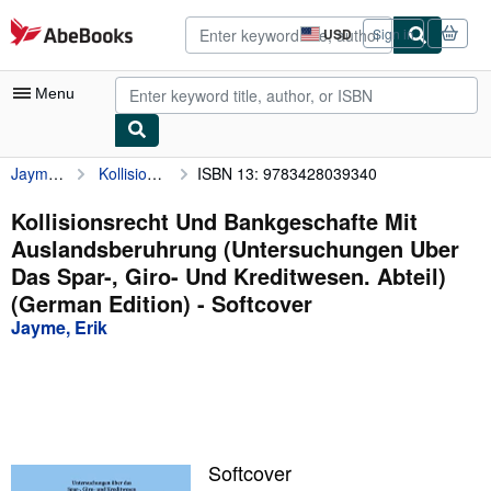
Skip to main content
AbeBooks.com
USD
Sign in
Site
shopping
preferences
Menu
Jayme, Erik
Kollisionsrecht Und Bankgeschafte Mit Auslandsberuhrung (Untersuchungen Uber Das Spar-, Giro- Und Kreditwesen. Abteil) (German Edition)
ISBN 13: 9783428039340
My Account
My Purchases
Kollisionsrecht Und Bankgeschafte Mit
Auslandsberuhrung (Untersuchungen Uber
Advanced Search
Das Spar-, Giro- Und Kreditwesen. Abteil)
Browse Collections
(German Edition) - Softcover
Jayme, Erik
Rare Books
Art & Collectibles
Textbooks
Sellers
Softcover
Start Selling