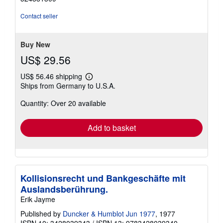
Contact seller
Buy New
US$ 29.56
US$ 56.46 shipping
Learn
Ships from Germany to U.S.A.
more
about
Quantity: Over 20 available
shipping
rates
Add to basket
Kollisionsrecht und Bankgeschäfte mit
Auslandsberührung.
Erik Jayme
Published by
Duncker & Humblot Jun 1977
, 1977
ISBN 10: 3428039343
/
ISBN 13: 9783428039340