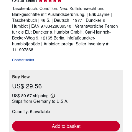
rating
Taschenbuch. Condition: Neu. Kollisionsrecht und
5
Bankgeschäfte mit Auslandsberührung. | Erik Jayme |
out
Taschenbuch | 46 S. | Deutsch | 1977 | Duncker &
of
Humblot | EAN 9783428039340 | Verantwortliche Person
5
für die EU: Duncker & Humblot GmbH, Carl-Heinrich-
stars
Becker-Weg 9, 12165 Berlin, info[at]duncker-
humblot[dot]de | Anbieter: preigu.
Seller Inventory #
111907868
Contact seller
Buy New
US$ 29.56
US$ 80.67 shipping
Learn
Ships from Germany to U.S.A.
more
about
Quantity: 5 available
shipping
rates
Add to basket