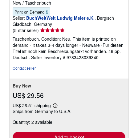
New
/
Taschenbuch
Print on Demand
Seller:
BuchWeltWeit Ludwig Meier e.K.
, Bergisch
Gladbach, Germany
Seller
(5-star seller)
rating
Taschenbuch. Condition: Neu. This item is printed on
5
demand - it takes 3-4 days longer - Neuware -Für diesen
out
Titel ist noch kein Beschreibungstext vorhanden. 46 pp.
of
Deutsch.
Seller Inventory # 9783428039340
5
stars
Contact seller
Buy New
US$ 29.56
US$ 26.51 shipping
Learn
Ships from Germany to U.S.A.
more
about
Quantity: 2 available
shipping
rates
Add to basket