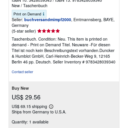
New
/
Taschenbuch
Print on Demand
Seller:
buchversandmimpf2000
, Emtmannsberg, BAYE,
Germany
Seller
(5-star seller)
rating
Taschenbuch. Condition: Neu. This item is printed on
5
demand - Print on Demand Titel. Neuware -Für diesen
out
Titel ist noch kein Beschreibungstext vorhanden.Duncker
of
& Humblot GmbH, Carl-Heinrich-Becker-Weg 9, 12165
5
Berlin 46 pp. Deutsch.
Seller Inventory # 9783428039340
stars
Contact seller
Buy New
US$ 29.56
US$ 69.15 shipping
Learn
Ships from Germany to U.S.A.
more
about
Quantity: 1 available
shipping
rates