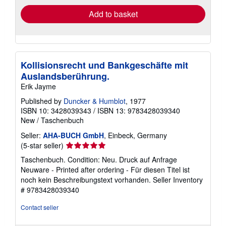
Add to basket
Kollisionsrecht und Bankgeschäfte mit
Auslandsberührung.
Erik Jayme
Published by
Duncker & Humblot
, 1977
ISBN 10: 3428039343
/
ISBN 13: 9783428039340
New
/
Taschenbuch
Seller:
AHA-BUCH GmbH
, Einbeck, Germany
Seller
(5-star seller)
rating
Taschenbuch. Condition: Neu. Druck auf Anfrage
5
Neuware - Printed after ordering - Für diesen Titel ist
out
noch kein Beschreibungstext vorhanden.
Seller Inventory
of
# 9783428039340
5
stars
Contact seller