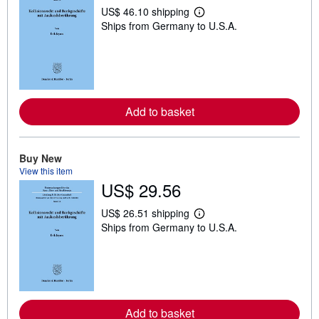
US$ 46.10 shipping
L
Ships from Germany to U.S.A.
e
a
r
n
m
o
r
e
Add to basket
a
b
o
u
t
Buy New
s
View this item
h
US$ 29.56
i
p
p
US$ 26.51 shipping
L
i
Ships from Germany to U.S.A.
e
n
a
g
r
r
n
a
m
t
o
e
r
s
e
Add to basket
a