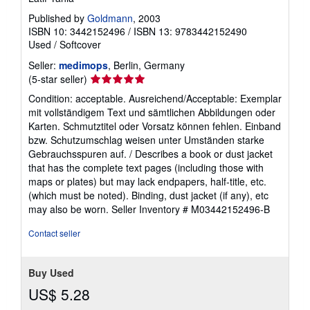
Published by
Goldmann
, 2003
ISBN 10: 3442152496
/
ISBN 13: 9783442152490
Used
/
Softcover
Seller:
medimops
, Berlin, Germany
Seller
(5-star seller)
rating
Condition: acceptable. Ausreichend/Acceptable: Exemplar
5
mit vollständigem Text und sämtlichen Abbildungen oder
out
Karten. Schmutztitel oder Vorsatz können fehlen. Einband
of
bzw. Schutzumschlag weisen unter Umständen starke
5
Gebrauchsspuren auf. / Describes a book or dust jacket
stars
that has the complete text pages (including those with
maps or plates) but may lack endpapers, half-title, etc.
(which must be noted). Binding, dust jacket (if any), etc
may also be worn.
Seller Inventory # M03442152496-B
Contact seller
Buy Used
US$ 5.28