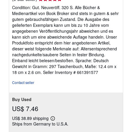
rating
Condition: Gut. Neuveröff. 320 S. Alle Bücher &
5
Medienartikel von Book Broker sind stets in gutem & sehr
out
gutem gebrauchsfähigen Zustand. Die Ausgabe des
of
gelieferten Exemplars kann um bis zu 10 Jahre vom
5
angegebenen Veröffentlichungsjahr abweichen und es
stars
kann sich um eine abweichende Auflage handeln. Unser
Produktfoto entspricht dem hier angebotenen Artikel,
dieser weist folgende Merkmale auf: Altersentsprechend
nachgedunkelte/saubere Seiten in fester Bindung.
Einband leicht belesen/bestoßen. Sprache: Deutsch
Gewicht in Gramm: 297 Taschenbuch, Maße: 12.4 cm x
18 cm x 2.6 cm.
Seller Inventory # 661391577
Contact seller
Buy Used
US$ 7.46
US$ 38.89 shipping
Learn
Ships from Germany to U.S.A.
more
about