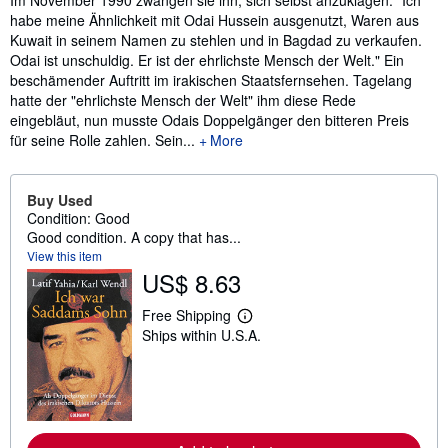
Im November 1990 zwangen sie ihn, sich selbst anzuklagen: "Ich
habe meine Ähnlichkeit mit Odai Hussein ausgenutzt, Waren aus
Kuwait in seinem Namen zu stehlen und in Bagdad zu verkaufen.
Odai ist unschuldig. Er ist der ehrlichste Mensch der Welt." Ein
beschämender Auftritt im irakischen Staatsfernsehen. Tagelang
hatte der "ehrlichste Mensch der Welt" ihm diese Rede
eingebläut, nun musste Odais Doppelgänger den bitteren Preis
für seine Rolle zahlen. Sein...
More
Buy Used
Condition: Good
Good condition. A copy that has...
View this item
US$ 8.63
Free Shipping
L
Ships within U.S.A.
e
a
r
n
m
o
r
e