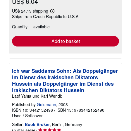
US$ 6.04
US$ 24.19 shipping
Learn
Ships from Czech Republic to U.S.A.
more
about
Quantity: 1 available
shipping
rates
Add to basket
Ich war Saddams Sohn: Als Doppelgänger
im Dienst des irakischen Diktators
Hussein als Doppelgänger im Dienst des
irakischen Diktators Hussein
Latif Yahia und Karl Wendl:
Published by
Goldmann
, 2003
ISBN 10: 3442152496
/
ISBN 13: 9783442152490
Used
/
Softcover
Seller:
Book Broker
, Berlin, Germany
Seller
(5-star seller)