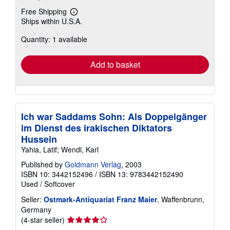
Free Shipping
Learn
Ships within U.S.A.
more
about
Quantity: 1 available
shipping
rates
Add to basket
Ich war Saddams Sohn: Als Doppelgänger
im Dienst des irakischen Diktators
Hussein
Yahia, Latif; Wendl, Karl
Published by
Goldmann Verlag
, 2003
ISBN 10: 3442152496
/
ISBN 13: 9783442152490
Used
/
Softcover
Seller:
Ostmark-Antiquariat Franz Maier
, Waffenbrunn,
Germany
Seller
(4-star seller)
rating