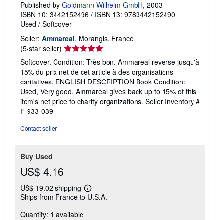
Published by
Goldmann Wilhelm GmbH
, 2003
ISBN 10: 3442152496
/
ISBN 13: 9783442152490
Used
/
Softcover
Seller:
Ammareal
, Morangis, France
Seller
(5-star seller)
rating
Softcover. Condition: Très bon. Ammareal reverse jusqu'à
5
15% du prix net de cet article à des organisations
out
caritatives. ENGLISH DESCRIPTION Book Condition:
of
Used, Very good. Ammareal gives back up to 15% of this
5
item's net price to charity organizations.
Seller Inventory #
stars
F-933-039
Contact seller
Buy Used
US$ 4.16
US$ 19.02 shipping
Learn
Ships from France to U.S.A.
more
about
Quantity: 1 available
shipping