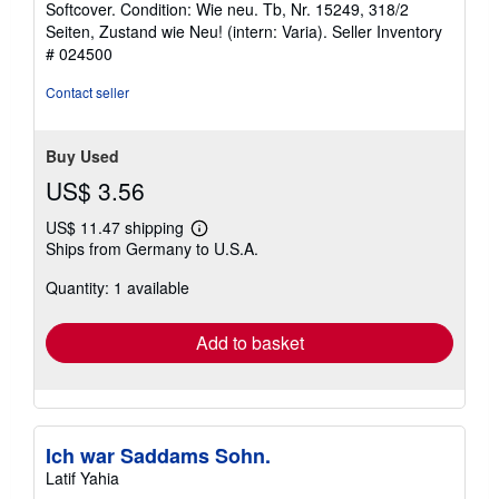
Softcover. Condition: Wie neu. Tb, Nr. 15249, 318/2
4
Seiten, Zustand wie Neu! (intern: Varia).
Seller Inventory
out
# 024500
of
5
Contact seller
stars
Buy Used
US$ 3.56
US$ 11.47 shipping
Learn
Ships from Germany to U.S.A.
more
about
Quantity: 1 available
shipping
rates
Add to basket
Ich war Saddams Sohn.
Latif Yahia