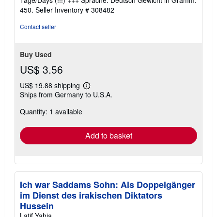
stars
450.
Seller Inventory # 308482
Contact seller
Buy Used
US$ 3.56
US$ 19.88 shipping
Learn
Ships from Germany to U.S.A.
more
about
Quantity: 1 available
shipping
rates
Add to basket
Ich war Saddams Sohn: Als Doppelgänger
im Dienst des irakischen Diktators
Hussein
Latif Yahia