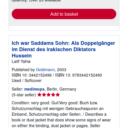
rates
Add to basket
Ich war Saddams Sohn: Als Doppelgänger
im Dienst des irakischen Diktators
Hussein
Latif Yahia
Published by
Goldmann
, 2003
ISBN 10: 3442152496
/
ISBN 13: 9783442152490
Used
/
Softcover
Seller:
medimops
, Berlin, Germany
Seller
(5-star seller)
rating
Condition: very good. Gut/Very good: Buch bzw.
5
Schutzumschlag mit wenigen Gebrauchsspuren an
out
Einband, Schutzumschlag oder Seiten. / Describes a
of
book or dust jacket that does show some signs of wear
5
on either the binding, dust jacket or pages.
Seller