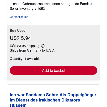
5
leichten Gebrauchsspuren, innen sehr gut. de Band: 0.
out
Seller Inventory # 10531
of
5
Contact seller
stars
Buy Used
US$ 5.94
US$ 23.05 shipping
Learn
Ships from Germany to U.S.A.
more
about
Quantity: 1 available
shipping
rates
Add to basket
Ich war Saddams Sohn: Als Doppelgänger
im Dienst des irakischen Diktators
Hussein