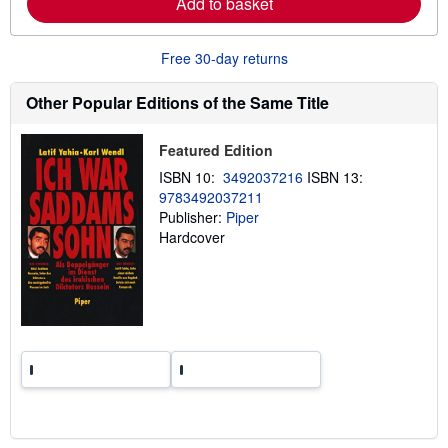
Add to basket
a
b
o
u
Free 30-day returns
t
s
Other Popular Editions of the Same Title
h
i
p
p
Featured Edition
i
ISBN 10:
3492037216
ISBN 13:
n
g
9783492037211
r
Publisher:
Piper
a
Hardcover
t
e
s