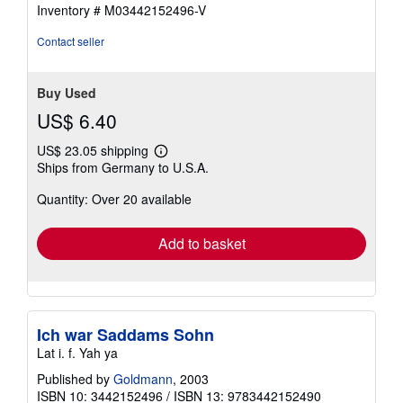
stars
Inventory # M03442152496-V
Contact seller
Buy Used
US$ 6.40
US$ 23.05 shipping
Learn
Ships from Germany to U.S.A.
more
about
Quantity: Over 20 available
shipping
rates
Add to basket
Ich war Saddams Sohn
Lat i. f. Yah ya
Published by
Goldmann
, 2003
ISBN 10: 3442152496
/
ISBN 13: 9783442152490