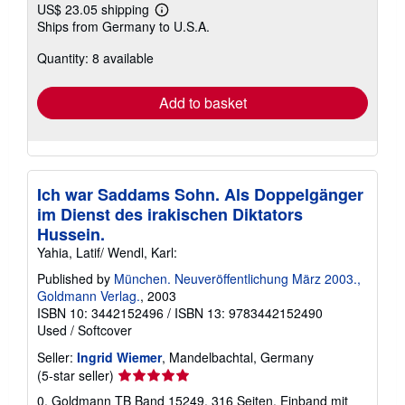
US$ 23.05 shipping
Learn
Ships from Germany to U.S.A.
more
about
Quantity: 8 available
shipping
rates
Add to basket
Ich war Saddams Sohn. Als Doppelgänger
im Dienst des irakischen Diktators
Hussein.
Yahia, Latif/ Wendl, Karl:
Published by
München. Neuveröffentlichung März 2003.,
Goldmann Verlag.
, 2003
ISBN 10: 3442152496
/
ISBN 13: 9783442152490
Used
/
Softcover
Seller:
Ingrid Wiemer
, Mandelbachtal, Germany
Seller
(5-star seller)
rating
0. Goldmann TB Band 15249. 316 Seiten. Einband mit