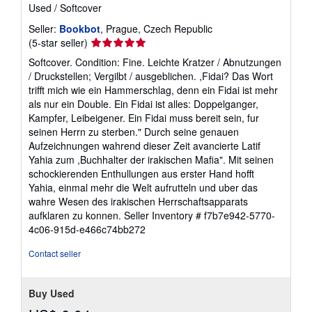
Used
/
Softcover
Seller:
Bookbot
, Prague, Czech Republic
Seller
(5-star seller)
rating
Softcover. Condition: Fine. Leichte Kratzer / Abnutzungen
5
/ Druckstellen; Vergilbt / ausgeblichen. ,Fidai? Das Wort
out
trifft mich wie ein Hammerschlag, denn ein Fidai ist mehr
of
als nur ein Double. Ein Fidai ist alles: Doppelganger,
5
Kampfer, Leibeigener. Ein Fidai muss bereit sein, fur
stars
seinen Herrn zu sterben." Durch seine genauen
Aufzeichnungen wahrend dieser Zeit avancierte Latif
Yahia zum ,Buchhalter der irakischen Mafia". Mit seinen
schockierenden Enthullungen aus erster Hand hofft
Yahia, einmal mehr die Welt aufrutteln und uber das
wahre Wesen des irakischen Herrschaftsapparats
aufklaren zu konnen.
Seller Inventory # f7b7e942-5770-
4c06-915d-e466c74bb272
Contact seller
Buy Used