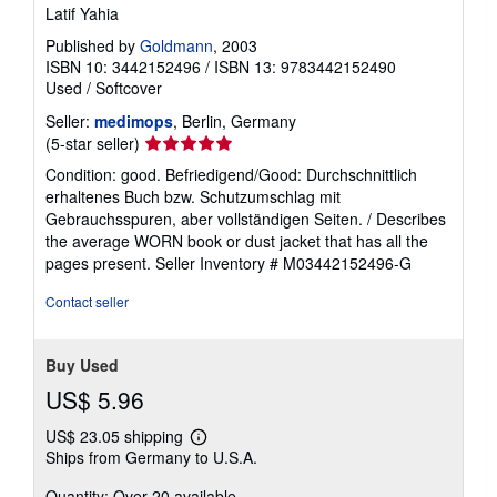
Latif Yahia
Published by
Goldmann
, 2003
ISBN 10: 3442152496
/
ISBN 13: 9783442152490
Used
/
Softcover
Seller:
medimops
, Berlin, Germany
Seller
(5-star seller)
rating
Condition: good. Befriedigend/Good: Durchschnittlich
5
erhaltenes Buch bzw. Schutzumschlag mit
out
Gebrauchsspuren, aber vollständigen Seiten. / Describes
of
the average WORN book or dust jacket that has all the
5
pages present.
Seller Inventory # M03442152496-G
stars
Contact seller
Buy Used
US$ 5.96
US$ 23.05 shipping
Learn
Ships from Germany to U.S.A.
more
about
Quantity: Over 20 available
shipping