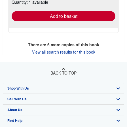
Quantity: 1 available
shipping
rates
Add to basket
There are
6
more copies of this book
View all search results for this book
BACK TO TOP
Shop With Us
Sell With Us
Advanced Search
About Us
Browse Collections
Start Selling
Find Help
My Account
Join Our Affiliate Program
About AbeBooks