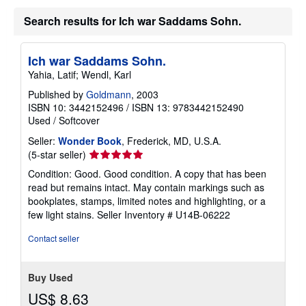
Search results for Ich war Saddams Sohn.
Ich war Saddams Sohn.
Yahia, Latif; Wendl, Karl
Published by
Goldmann
, 2003
ISBN 10: 3442152496
/
ISBN 13: 9783442152490
Used
/
Softcover
Seller:
Wonder Book
, Frederick, MD, U.S.A.
Seller
(5-star seller)
rating
Condition: Good. Good condition. A copy that has been
5
read but remains intact. May contain markings such as
out
bookplates, stamps, limited notes and highlighting, or a
of
few light stains.
Seller Inventory # U14B-06222
5
stars
Contact seller
Buy Used
US$ 8.63