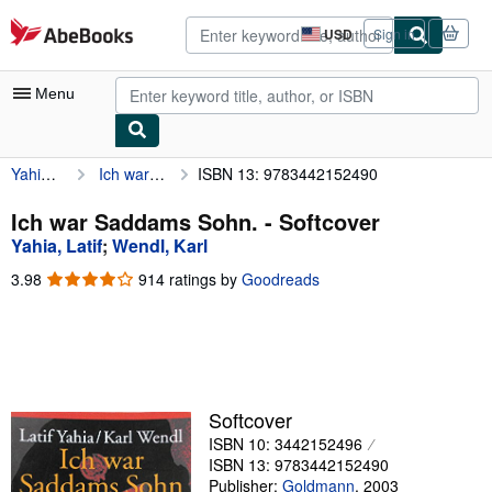
Skip to main content
AbeBooks.com
USD
Sign in
Site
shopping
preferences
Menu
Yahia, Latif
Ich war Saddams Sohn.
ISBN 13: 9783442152490
My Account
My Purchases
Ich war Saddams Sohn. - Softcover
Yahia, Latif
;
Wendl, Karl
Advanced Search
3.98
3.98
914 ratings by
Goodreads
Browse Collections
out
of
Rare Books
5
stars
Art & Collectibles
Textbooks
Softcover
ISBN 10: 3442152496
Sellers
ISBN 13: 9783442152490
Start Selling
Publisher:
Goldmann
,
2003