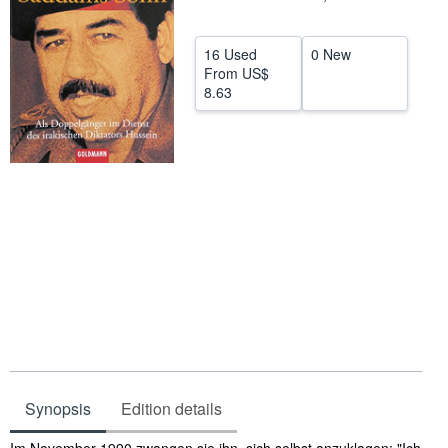
Help
16 Used
0 New
CLOSE
From
US$
8.63
Synopsis
Edition details
Synopsis