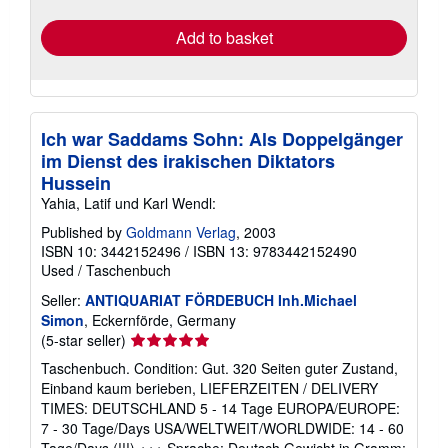
rates
Add to basket
Ich war Saddams Sohn: Als Doppelgänger
im Dienst des irakischen Diktators
Hussein
Yahia, Latif und Karl Wendl:
Published by
Goldmann Verlag
, 2003
ISBN 10: 3442152496
/
ISBN 13: 9783442152490
Used
/
Taschenbuch
Seller:
ANTIQUARIAT FÖRDEBUCH Inh.Michael
Simon
, Eckernförde, Germany
Seller
(5-star seller)
rating
Taschenbuch. Condition: Gut. 320 Seiten guter Zustand,
5
Einband kaum berieben, LIEFERZEITEN / DELIVERY
out
TIMES: DEUTSCHLAND 5 - 14 Tage EUROPA/EUROPE:
of
7 - 30 Tage/Days USA/WELTWEIT/WORLDWIDE: 14 - 60
5
Tage/Days (!!!) +++ Sprache: Deutsch Gewicht in Gramm: