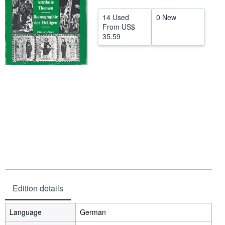
Help
14 Used
0 New
From
US$
CLOSE
35.59
Edition details
Language
German