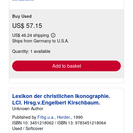
Buy Used
US$ 57.15
US$ 46.24 shipping
Learn
Ships from Germany to U.S.A.
more
about
Quantity: 1 available
shipping
rates
Add to basket
Lexikon der christlichen Ikonographie.
LCI. Hrsg.v.Engelbert Kirschbaum.
Unknown Author
Published by
Frbg.u.a., Herder.
, 1990
ISBN 10: 3451218062
/
ISBN 13: 9783451218064
Used
/
Softcover