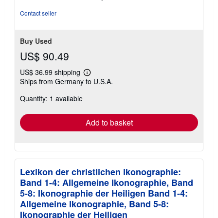
5
stars
Contact seller
Buy Used
US$ 90.49
US$ 36.99 shipping
Learn
Ships from Germany to U.S.A.
more
about
Quantity: 1 available
shipping
rates
Add to basket
Lexikon der christlichen Ikonographie:
Band 1-4: Allgemeine Ikonographie, Band
5-8: Ikonographie der Heiligen Band 1-4:
Allgemeine Ikonographie, Band 5-8:
Ikonographie der Heiligen