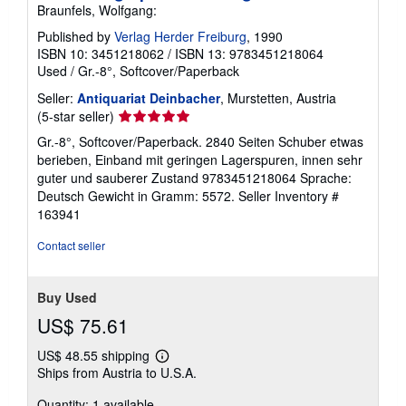
Braunfels, Wolfgang:
Published by
Verlag Herder Freiburg
, 1990
ISBN 10: 3451218062
/
ISBN 13: 9783451218064
Used
/
Gr.-8°, Softcover/Paperback
Seller:
Antiquariat Deinbacher
, Murstetten, Austria
Seller
(5-star seller)
rating
Gr.-8°, Softcover/Paperback. 2840 Seiten Schuber etwas
5
berieben, Einband mit geringen Lagerspuren, innen sehr
out
guter und sauberer Zustand 9783451218064 Sprache:
of
Deutsch Gewicht in Gramm: 5572.
Seller Inventory #
5
163941
stars
Contact seller
Buy Used
US$ 75.61
US$ 48.55 shipping
Learn
Ships from Austria to U.S.A.
more
about
Quantity: 1 available
shipping