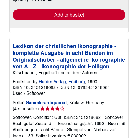
rates
Add to basket
Lexikon der christlichen Ikonographie -
komplette Ausgabe in acht Bänden im
Originalschuber - allgemeine Ikonographie
von A - Z - Ikonographie der Heiligen
Kirschbaum, Engelbert und andere Autoren
Published by
Herder Verlag, Freiburg
, 1990
ISBN 10: 3451218062
/
ISBN 13: 9783451218064
Used
/
Softcover
Seller:
Sammlerantiquariat
, Krukow, Germany
Seller
(4-star seller)
rating
Softcover. Condition: Gut. ISBN: 3451218062 - Softcover
4
Buch guter Zustand - - Erscheinungsjahr: 1990 - Buch mit
out
Abbildungen - acht Bände - Stempel vom Vorbesitzer -
of
Index: 153.
Seller Inventory # 232062