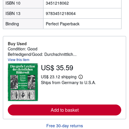
ISBN 10
3451218062
ISBN 13
9783451218064
Binding
Perfect Paperback
Buy Used
Condition: Good
Befriedigend/Good: Durchschnittlich...
View this item
US$ 35.59
US$ 23.12 shipping
L
Ships from Germany to U.S.A.
e
a
r
n
m
o
Add to basket
r
e
a
b
Free 30-day returns
o