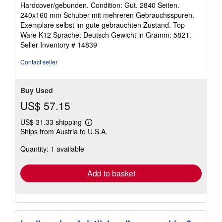
rating
Hardcover/gebunden. Condition: Gut. 2840 Seiten.
5
240x160 mm Schuber mit mehreren Gebrauchsspuren.
out
Exemplare selbst im gute gebrauchten Zustand. Top
of
Ware K12 Sprache: Deutsch Gewicht in Gramm: 5821.
5
Seller Inventory # 14839
stars
Contact seller
Buy Used
US$ 57.15
US$ 31.33 shipping
Learn
Ships from Austria to U.S.A.
more
about
Quantity: 1 available
shipping
rates
Add to basket