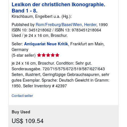
Lexikon der christlichen Ikonographie.
Band 1 - 8.
Kirschbaum, Engelbert u.a. (Hg.):
Published by
Rom/Freiburg/Basel/Wien, Herder
, 1990
ISBN 10: 3451218062
/
ISBN 13: 9783451218064
Used
/
je 24 x 16 cm, Broschur.
Seller:
Antiquariat Neue Kritik
, Frankfurt am Main,
Germany
Seller
(5-star seller)
rating
je 24 x 16 cm, Broschur. Condition: Sehr gut.
5
Sonderausgabe. 720/715/575/672/519/587/627/643
out
Seiten, illustriert, Geringfügige Gebrauchsspuren, sehr
of
gutes Exemplar. Sprache: Deutsch Gewicht in Gramm:
5
1950.
Seller Inventory # 42397
stars
Contact seller
Buy Used
US$ 109.54