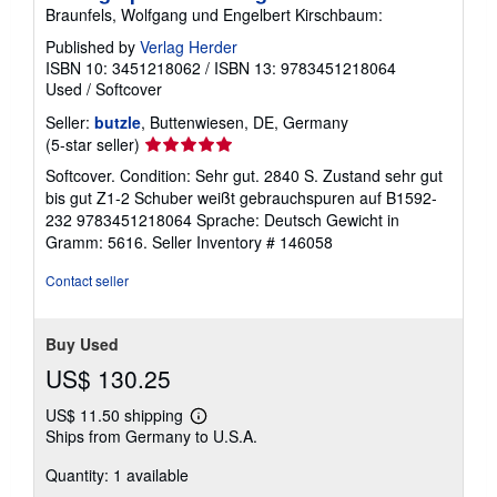
Braunfels, Wolfgang und Engelbert Kirschbaum:
Published by
Verlag Herder
ISBN 10: 3451218062
/
ISBN 13: 9783451218064
Used
/
Softcover
Seller:
butzle
, Buttenwiesen, DE, Germany
Seller
(5-star seller)
rating
Softcover. Condition: Sehr gut. 2840 S. Zustand sehr gut
5
bis gut Z1-2 Schuber weißt gebrauchspuren auf B1592-
out
232 9783451218064 Sprache: Deutsch Gewicht in
of
Gramm: 5616.
Seller Inventory # 146058
5
stars
Contact seller
Buy Used
US$ 130.25
US$ 11.50 shipping
Learn
Ships from Germany to U.S.A.
more
about
Quantity: 1 available
shipping
rates