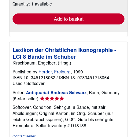
Quantity: 1 available
shipping
rates
Add to basket
Lexikon der Christlichen Ikonographie -
LCI 8 Bände im Schuber
Kirschbaum, Engelbert (Hrsg.)
Published by
Herder, Freiburg
, 1990
ISBN 10: 3451218062
/
ISBN 13: 9783451218064
Used
/
Softcover
Seller:
Antiquariat Andreas Schwarz
, Bonn, Germany
Seller
(5-star seller)
rating
Softcover. Condition: Sehr gut. 8 Bände, mit zalr
5
Abbildungen; Original-Karton, im Orig.-Schuber (nur
out
leichte Gebrauchsspuren); Gr.8°. Gute bis sehr gute
of
Exemplare.
Seller Inventory # D18138
5
stars
Contact seller