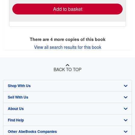
Add to basket
There are
4
more copies of this book
View all search results for this book
BACK TO TOP
Shop With Us
Sell With Us
Advanced Search
About Us
Browse Collections
Start Selling
Find Help
My Account
Join Our Affiliate Program
About AbeBooks
Other AbeBooks Companies
My Orders
Book Buyback
Media
Help