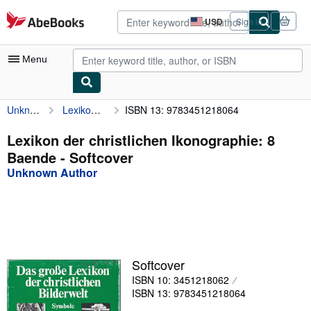
Skip to main content
AbeBooks.com
USD
Sign in
Site
shopping
preferences
Menu
Unknown Author
Lexikon der christlichen Ikonographie: 8 Baende
ISBN 13: 9783451218064
My Account
My Purchases
Lexikon der christlichen Ikonographie: 8
Baende - Softcover
Advanced Search
Unknown Author
Browse Collections
Rare Books
Art & Collectibles
Textbooks
Softcover
ISBN 10: 3451218062
Sellers
ISBN 13: 9783451218064
Start Selling