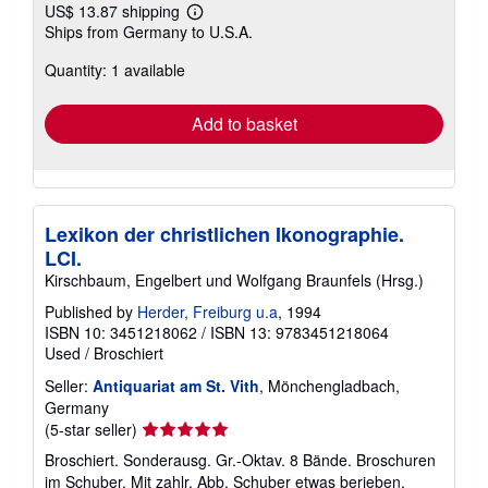
US$ 13.87 shipping
Learn
Ships from Germany to U.S.A.
more
about
Quantity: 1 available
shipping
rates
Add to basket
Lexikon der christlichen Ikonographie.
LCI.
Kirschbaum, Engelbert und Wolfgang Braunfels (Hrsg.)
Published by
Herder, Freiburg u.a
, 1994
ISBN 10: 3451218062
/
ISBN 13: 9783451218064
Used
/
Broschiert
Seller:
Antiquariat am St. Vith
, Mönchengladbach,
Germany
Seller
(5-star seller)
rating
Broschiert. Sonderausg. Gr.-Oktav. 8 Bände. Broschuren
5
im Schuber. Mit zahlr. Abb. Schuber etwas berieben,