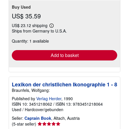
Buy Used
US$ 35.59
US$ 23.12 shipping
Learn
Ships from Germany to U.S.A.
more
about
Quantity: 1 available
shipping
rates
Add to basket
Lexikon der christlichen Ikonographie 1 - 8
Braunfels, Wolfgang:
Published by
Verlag Herder
, 1990
ISBN 10: 3451218062
/
ISBN 13: 9783451218064
Used
/
Hardcover/gebunden
Seller:
Captain Book
, Altach, Austria
Seller
(5-star seller)