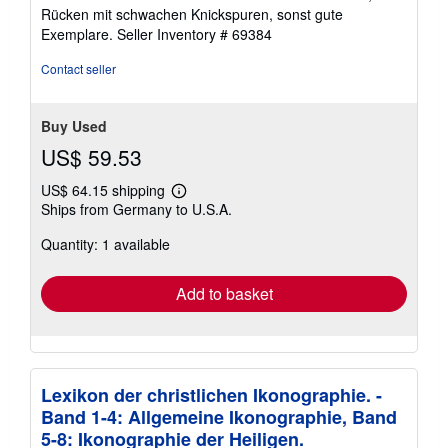
out
Rücken mit schwachen Knickspuren, sonst gute
of
Exemplare.
Seller Inventory # 69384
5
stars
Contact seller
Buy Used
US$ 59.53
US$ 64.15 shipping
Learn
Ships from Germany to U.S.A.
more
about
Quantity: 1 available
shipping
rates
Add to basket
Lexikon der christlichen Ikonographie. -
Band 1-4: Allgemeine Ikonographie, Band
5-8: Ikonographie der Heiligen.