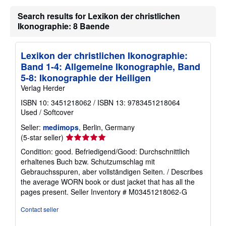
u
t
Search results for Lexikon der christlichen
s
Ikonographie: 8 Baende
h
i
p
p
Lexikon der christlichen Ikonographie:
i
n
Band 1-4: Allgemeine Ikonographie, Band
g
5-8: Ikonographie der Heiligen
r
a
Verlag Herder
t
ISBN 10: 3451218062
/
ISBN 13: 9783451218064
e
s
Used
/
Softcover
Seller:
medimops
, Berlin, Germany
Seller
(5-star seller)
rating
Condition: good. Befriedigend/Good: Durchschnittlich
5
erhaltenes Buch bzw. Schutzumschlag mit
out
Gebrauchsspuren, aber vollständigen Seiten. / Describes
of
the average WORN book or dust jacket that has all the
5
pages present.
Seller Inventory # M03451218062-G
stars
Contact seller