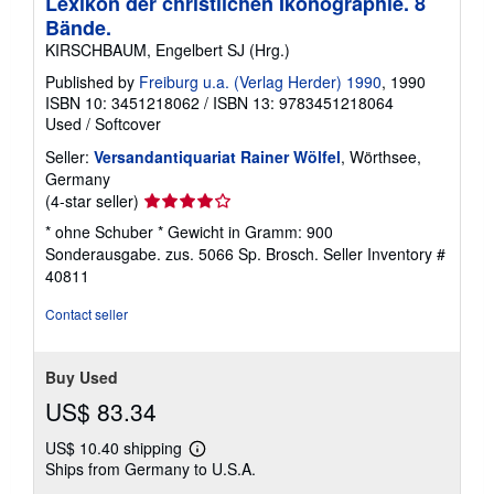
Lexikon der christlichen Ikonographie. 8
Bände.
KIRSCHBAUM, Engelbert SJ (Hrg.)
Published by
Freiburg u.a. (Verlag Herder) 1990
, 1990
ISBN 10: 3451218062
/
ISBN 13: 9783451218064
Used
/
Softcover
Seller:
Versandantiquariat Rainer Wölfel
, Wörthsee,
Germany
Seller
(4-star seller)
rating
* ohne Schuber * Gewicht in Gramm: 900
4
Sonderausgabe. zus. 5066 Sp. Brosch.
Seller Inventory #
out
40811
of
5
Contact seller
stars
Buy Used
US$ 83.34
US$ 10.40 shipping
Learn
Ships from Germany to U.S.A.
more
about