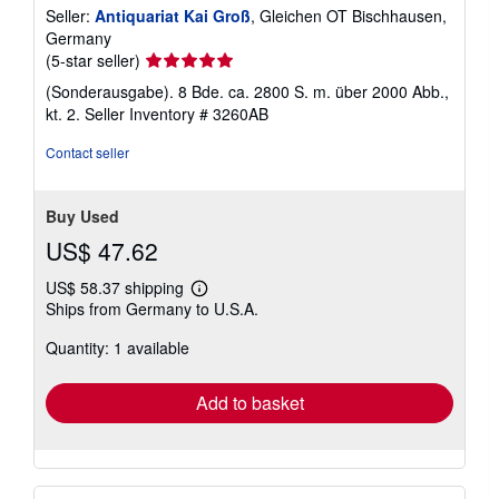
Seller:
Antiquariat Kai Groß
, Gleichen OT Bischhausen,
Germany
Seller
(5-star seller)
rating
(Sonderausgabe). 8 Bde. ca. 2800 S. m. über 2000 Abb.,
5
kt. 2.
Seller Inventory # 3260AB
out
of
Contact seller
5
stars
Buy Used
US$ 47.62
US$ 58.37 shipping
Learn
Ships from Germany to U.S.A.
more
about
Quantity: 1 available
shipping
rates
Add to basket