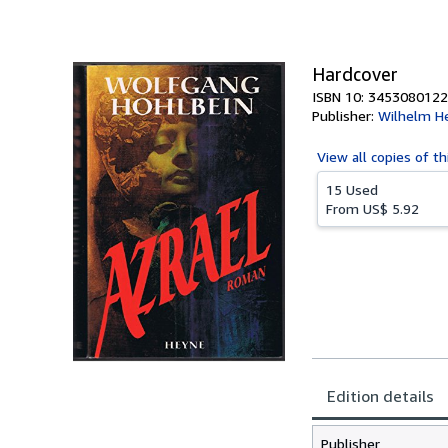
of
5
stars
Hardcover
ISBN 10: 3453080122
Publisher:
Wilhelm H
View all
copies of th
15 Used
From
US$ 5.92
Edition details
Publisher