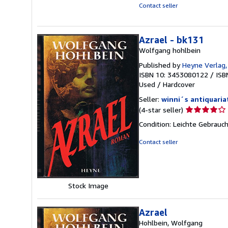
Contact seller
Azrael - bk131
Wolfgang hohlbein
Published by
Heyne Verlag
ISBN 10: 3453080122
/
ISB
Used
/
Hardcover
Seller:
winni´s antiquaria
Seller
(4-star seller)
rating
Condition: Leichte Gebrauc
4
out
Contact seller
of
5
stars
Stock Image
Azrael
Hohlbein, Wolfgang