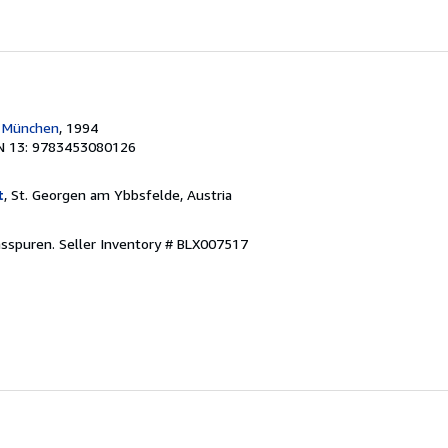
, München
, 1994
N 13: 9783453080126
t
, St. Georgen am Ybbsfelde, Austria
hsspuren.
Seller Inventory # BLX007517