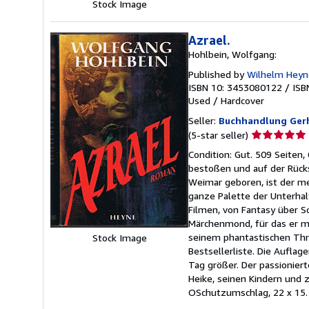
Stock Image
Azrael.
Hohlbein, Wolfgang:
Published by
Wilhelm Heyn
ISBN 10: 3453080122
/
ISB
Used
/
Hardcover
Seller:
Buchhandlung Ger
Seller
(5-star seller)
rating
Condition: Gut. 509 Seiten
5
bestoßen und auf der Rückse
out
Weimar geboren, ist der me
of
ganze Palette der Unterha
5
Filmen, von Fantasy über S
stars
Märchenmond, für das er mi
seinem phantastischen Thri
Stock Image
Bestsellerliste. Die Aufla
Tag größer. Der passionie
Heike, seinen Kindern und
OSchutzumschlag, 22 x 15