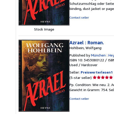
5
Schutzumschlag oder Seiten
out
binding, dust jacket or pag
of
5
Contact seller
stars
Stock Image
Azrael : Roman.
Hohlbein, Wolfgang:
Published by
München : He
ISBN 10: 3453080122
/
ISB
Used
/
Hardcover
Seller:
Preiswerterlesen1
Seller
(5-star seller)
rating
Pp. Condition: Wie neu. 2. 
5
Gewicht in Gramm: 754.
Sel
out
of
Contact seller
5
stars