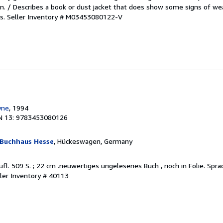
. / Describes a book or dust jacket that does show some signs of wea
es.
Seller Inventory # M03453080122-V
yne
, 1994
N 13: 9783453080126
 Buchhaus Hesse
, Hückeswagen, Germany
Aufl. 509 S. ; 22 cm .neuwertiges ungelesenes Buch , noch in Folie. Spr
ler Inventory # 40113