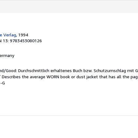
t
a
r
s
e Verlag
, 1994
N 13: 9783453080126
 Germany
end/Good: Durchschnittlich erhaltenes Buch bzw. Schutzumschlag mit 
 / Describes the average WORN book or dust jacket that has all the pa
2-G