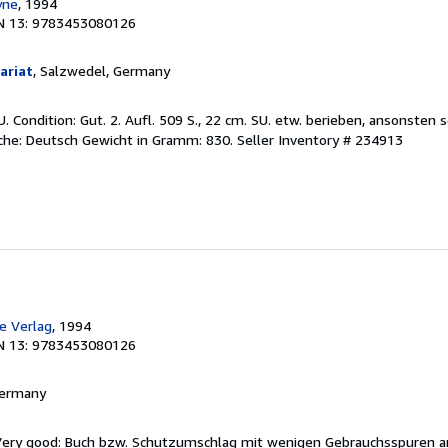
yne
, 1994
N 13: 9783453080126
ariat
, Salzwedel, Germany
 Condition: Gut. 2. Aufl. 509 S., 22 cm. SU. etw. berieben, ansonsten s
he: Deutsch Gewicht in Gramm: 830.
Seller Inventory # 234913
e Verlag
, 1994
N 13: 9783453080126
 Germany
/Very good: Buch bzw. Schutzumschlag mit wenigen Gebrauchsspuren a