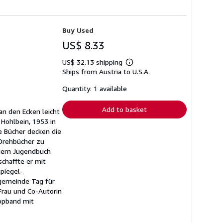
Buy Used
US$ 8.33
US$ 32.13 shipping
Learn
Ships from Austria to U.S.A.
more
about
shipping
Quantity: 1 available
rates
Add to basket
an den Ecken leicht
 Hohlbein, 1953 in
e Bücher decken die
 Drehbücher zu
t dem Jugendbuch
chaffte er mit
piegel-
ngemeinde Tag für
Frau und Co-Autorin
appband mit