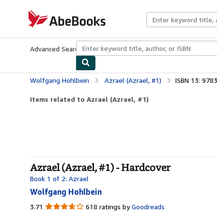
Skip to main content
AbeBooks.com
Advanced Search
Browse Collections
Rare Books
Art & Collecti
Wolfgang Hohlbein
Azrael (Azrael, #1)
ISBN 13: 97
Items related to Azrael (Azrael, #1)
Azrael (Azrael, #1) - Hardcover
Book 1 of 2: Azrael
Wolfgang Hohlbein
3.71
3.71
618 ratings by
Goodreads
out