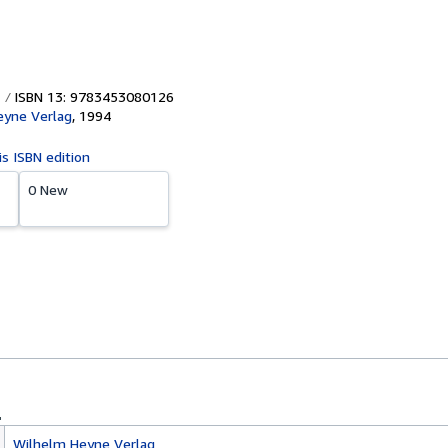
ISBN 13: 9783453080126
eyne Verlag
,
1994
is ISBN edition
0 New
Wilhelm Heyne Verlag