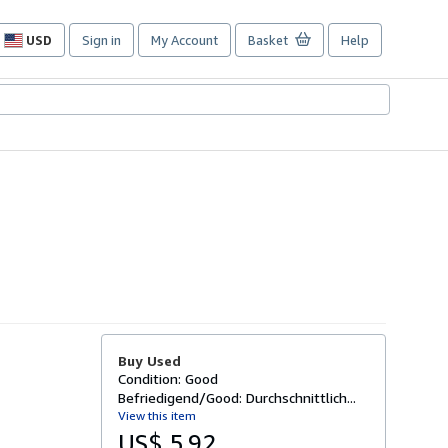
USD
Sign in
My Account
Basket
Help
Site
shopping
preferences
Buy Used
Condition: Good
Befriedigend/Good: Durchschnittlich...
View this item
US$ 5.92