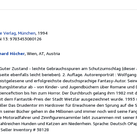
e Verlag, München
, 1994
N 13: 9783453080126
hard Höcher
, Wien, AT, Austria
, Guter Zustand - leichte Gebrauchsspuren am Schutzumschlag (dieser 
ite ebenfalls leicht berieben). 2. Auflage. Autorenporträt : Wolfgang
istgelesene und erfolgreichste deutschsprachige Fantasy-Autor. Sein
ltungsliteratur ab - von Kinder- und Jugendbüchern über Romane und
ciencefiction bis hin zum Horror. Der Durchbruch gelang ihm 1982 mi
t dem Fantastik-Preis der Stadt Wetzlar ausgezeichnet wurde. 1993 s
ller Das Druidentor im Hardcover für Erwachsene den Sprung auf die S
gen seiner Bücher gehen in die Millionen und immer noch wird seine Fa
rte Motoradfahrer und Zinnfigurensammler lebt zusammen mit seiner 
 zahlreichen Hunden und Katzen am Niederrhein. Sprache: Deutsch OP
.
Seller Inventory # 38128