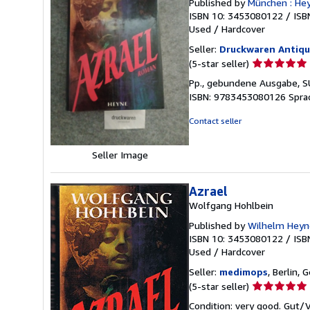
Published by
München : He
ISBN 10: 3453080122
/
ISB
Used
/
Hardcover
Seller:
Druckwaren Antiqu
Seller
(5-star seller)
rating
Pp., gebundene Ausgabe, SU.
5
ISBN: 9783453080126 Sprac
out
of
Contact seller
5
stars
Seller Image
Azrael
Wolfgang Hohlbein
Published by
Wilhelm Heyn
ISBN 10: 3453080122
/
ISB
Used
/
Hardcover
Seller:
medimops
, Berlin,
Seller
(5-star seller)
rating
Condition: very good. Gut