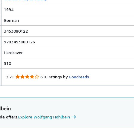
1994
German
3453080122
9783453080126
Hardcover
510
3
3.71
618 ratings by
Goodreads
.
7
1
o
u
lbein
t
o
le offers.
Explore Wolfgang Hohlbein
f
5
s