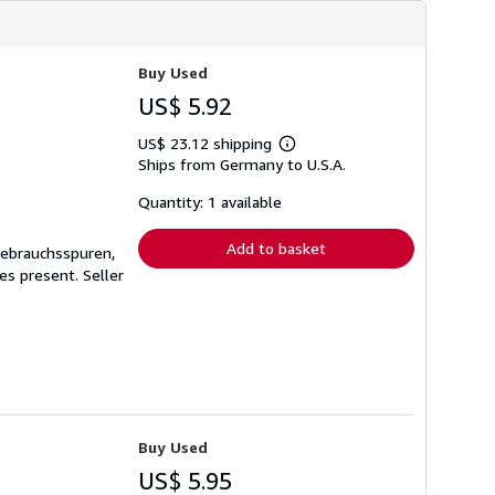
Buy Used
US$ 5.92
US$ 23.12 shipping
Learn
Ships from Germany to U.S.A.
more
about
shipping
Quantity: 1 available
rates
Add to basket
Gebrauchsspuren,
ges present.
Seller
Buy Used
US$ 5.95