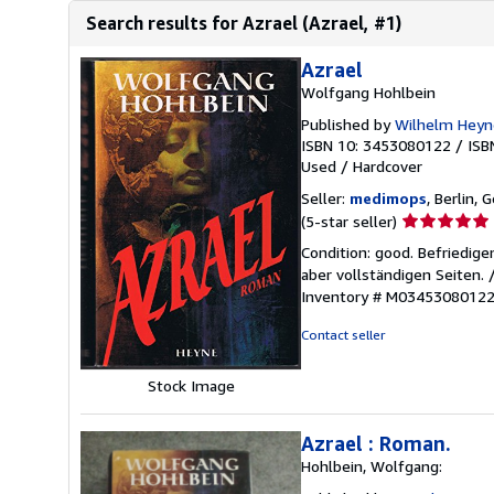
Search results for Azrael (Azrael, #1)
Azrael
Wolfgang Hohlbein
Published by
Wilhelm Heyn
ISBN 10: 3453080122
/
ISB
Used
/
Hardcover
Seller:
medimops
, Berlin,
Seller
(5-star seller)
rating
Condition: good. Befriedig
5
aber vollständigen Seiten.
out
Inventory # M0345308012
of
5
Contact seller
stars
Stock Image
Azrael : Roman.
Hohlbein, Wolfgang: