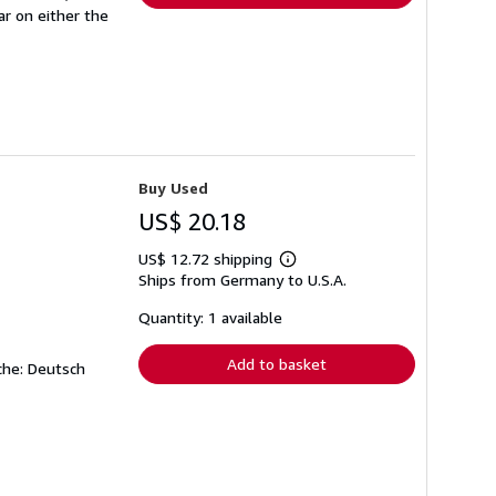
r on either the
Buy Used
US$ 20.18
US$ 12.72 shipping
Learn
Ships from Germany to U.S.A.
more
about
shipping
Quantity: 1 available
rates
Add to basket
ache: Deutsch