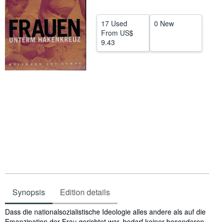
Help
17 Used
0 New
CLOSE
From
US$
9.43
Synopsis
Edition details
Synopsis
Dass die nationalsozialistische Ideologie alles andere als auf die
Emanzipation der Frau gerichtet war, bedarf keiner besonderen