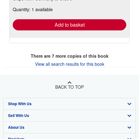
about
Quantity: 1 available
shipping
rates
Add to basket
There are
7
more copies of this book
View all search results for this book
BACK TO TOP
Shop With Us
Sell With Us
Advanced Search
About Us
Browse Collections
Start Selling