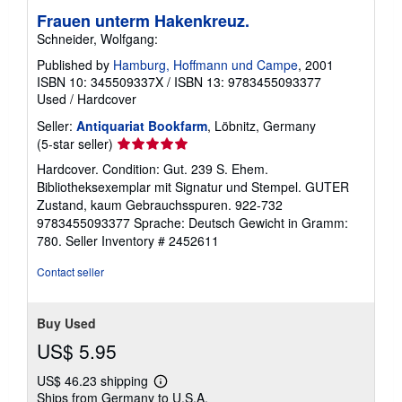
Frauen unterm Hakenkreuz.
Schneider, Wolfgang:
Published by
Hamburg, Hoffmann und Campe
, 2001
ISBN 10: 345509337X
/
ISBN 13: 9783455093377
Used
/
Hardcover
Seller:
Antiquariat Bookfarm
, Löbnitz, Germany
Seller
(5-star seller)
rating
Hardcover. Condition: Gut. 239 S. Ehem.
5
Bibliotheksexemplar mit Signatur und Stempel. GUTER
out
Zustand, kaum Gebrauchsspuren. 922-732
of
9783455093377 Sprache: Deutsch Gewicht in Gramm:
5
780.
Seller Inventory # 2452611
stars
Contact seller
Buy Used
US$ 5.95
US$ 46.23 shipping
Learn
Ships from Germany to U.S.A.
more