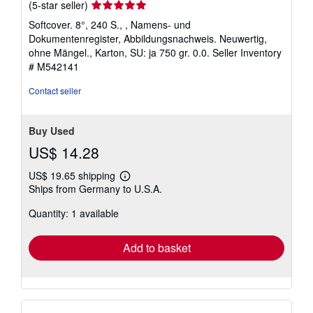
Seller
(5-star seller)
rating
Softcover. 8°, 240 S., , Namens- und
5
Dokumentenregister, Abbildungsnachweis. Neuwertig,
out
ohne Mängel., Karton, SU: ja 750 gr. 0.0.
Seller Inventory
of
# M542141
5
stars
Contact seller
Buy Used
US$ 14.28
US$ 19.65 shipping
Learn
Ships from Germany to U.S.A.
more
about
Quantity: 1 available
shipping
rates
Add to basket