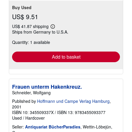
Buy Used
US$ 9.51
US$ 41.87 shipping
Learn
Ships from Germany to U.S.A.
more
about
Quantity: 1 available
shipping
rates
Add to basket
Frauen unterm Hakenkreuz.
Schneider, Wolfgang
Published by
Hoffmann und Campe Verlag Hamburg
,
2001
ISBN 10: 345509337X
/
ISBN 13: 9783455093377
Used
/
Hardcover
Seller:
Antiquariat BücherParadies
, Wettin-Löbejün,