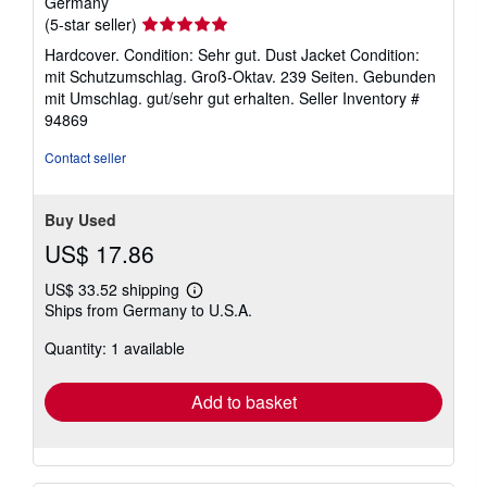
Germany
Seller
(5-star seller)
rating
Hardcover. Condition: Sehr gut. Dust Jacket Condition:
5
mit Schutzumschlag. Groß-Oktav. 239 Seiten. Gebunden
out
mit Umschlag. gut/sehr gut erhalten.
Seller Inventory #
of
94869
5
stars
Contact seller
Buy Used
US$ 17.86
US$ 33.52 shipping
Learn
Ships from Germany to U.S.A.
more
about
Quantity: 1 available
shipping
rates
Add to basket