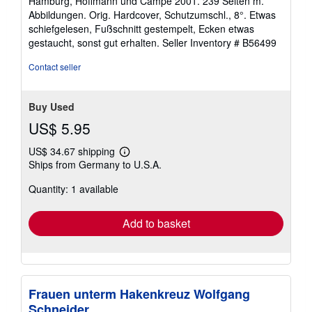
Hamburg, Hoffmann und Campe 2001. 239 Seiten m.
5
Abbildungen. Orig. Hardcover, Schutzumschl., 8°. Etwas
out
schiefgelesen, Fußschnitt gestempelt, Ecken etwas
of
gestaucht, sonst gut erhalten.
Seller Inventory # B56499
5
stars
Contact seller
Buy Used
US$ 5.95
US$ 34.67 shipping
Learn
Ships from Germany to U.S.A.
more
about
Quantity: 1 available
shipping
rates
Add to basket
Frauen unterm Hakenkreuz Wolfgang
Schneider