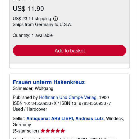
US$ 11.90
US$ 23.11 shipping
Learn
Ships from Germany to U.S.A.
more
about
Quantity: 1 available
shipping
rates
Add to basket
Frauen unterm Hakenkreuz
Schneider, Wolfgang
Published by
Hoffmann Und Campe Verlag
, 1900
ISBN 10: 345509337X
/
ISBN 13: 9783455093377
Used
/
Hardcover
Seller:
Antiquariat ARS LIBRI, Andreas Lutz
, Windeck,
Germany
Seller
(5-star seller)
rating