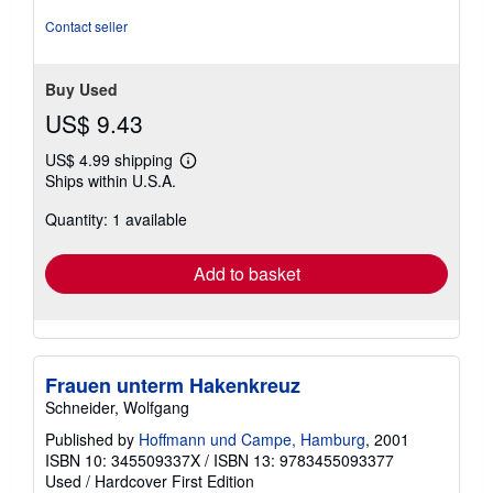
of
5
Contact seller
stars
Buy Used
US$ 9.43
US$ 4.99 shipping
Learn
Ships within U.S.A.
more
about
Quantity: 1 available
shipping
rates
Add to basket
Frauen unterm Hakenkreuz
Schneider, Wolfgang
Published by
Hoffmann und Campe, Hamburg
, 2001
ISBN 10: 345509337X
/
ISBN 13: 9783455093377
Used
/
Hardcover
First Edition