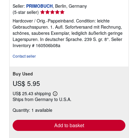
Seller:
PRIMOBUCH
, Berlin, Germany
Seller
(5-star seller)
rating
Hardcover / Orig.-Pappeinband. Condition: leichte
5
Gebrauchsspuren. 1. Aufl. Sofortversand mit Rechnung,
out
schönes, sauberes Exemplar, lediglich äußerlich geringe
of
Lagerspuren. In deutscher Sprache. 239 S. gr. 8°.
Seller
5
Inventory # 160506b08a
stars
Contact seller
Buy Used
US$ 5.95
US$ 25.43 shipping
Learn
Ships from Germany to U.S.A.
more
about
Quantity: 1 available
shipping
rates
Add to basket