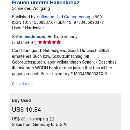
Frauen unterm Hakenkreuz
Schneider, Wolfgang
Published by
Hoffmann Und Campe Verlag
, 1900
ISBN 10: 345509337X
/
ISBN 13: 9783455093377
Used
/
Hardcover
Seller:
medimops
, Berlin, Germany
Seller
(5-star seller)
rating
Condition: good. Befriedigend/Good: Durchschnittlich
5
erhaltenes Buch bzw. Schutzumschlag mit
out
Gebrauchsspuren, aber vollständigen Seiten. / Describes
of
the average WORN book or dust jacket that has all the
5
pages present.
Seller Inventory # M0345509337X-G
stars
Contact seller
Buy Used
US$ 10.84
US$ 23.11 shipping
Learn
Ships from Germany to U.S.A.
more
about