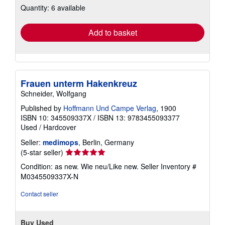
Quantity: 6 available
shipping
rates
Add to basket
Frauen unterm Hakenkreuz
Schneider, Wolfgang
Published by
Hoffmann Und Campe Verlag
, 1900
ISBN 10: 345509337X
/
ISBN 13: 9783455093377
Used
/
Hardcover
Seller:
medimops
, Berlin, Germany
Seller
(5-star seller)
rating
Condition: as new. Wie neu/Like new.
Seller Inventory #
5
M0345509337X-N
out
of
Contact seller
5
stars
Buy Used