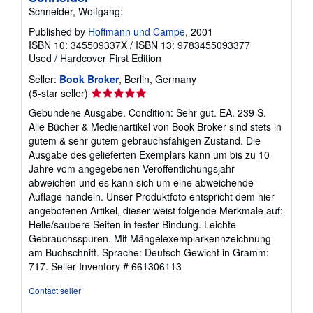
Schneider, Wolfgang:
Published by
Hoffmann und Campe
, 2001
ISBN 10: 345509337X
/
ISBN 13: 9783455093377
Used
/
Hardcover
First Edition
Seller:
Book Broker
, Berlin, Germany
Seller
(5-star seller)
rating
Gebundene Ausgabe. Condition: Sehr gut. EA. 239 S.
5
Alle Bücher & Medienartikel von Book Broker sind stets in
out
gutem & sehr gutem gebrauchsfähigen Zustand. Die
of
Ausgabe des gelieferten Exemplars kann um bis zu 10
5
Jahre vom angegebenen Veröffentlichungsjahr
stars
abweichen und es kann sich um eine abweichende
Auflage handeln. Unser Produktfoto entspricht dem hier
angebotenen Artikel, dieser weist folgende Merkmale auf:
Helle/saubere Seiten in fester Bindung. Leichte
Gebrauchsspuren. Mit Mängelexemplarkennzeichnung
am Buchschnitt. Sprache: Deutsch Gewicht in Gramm:
717.
Seller Inventory # 661306113
Contact seller