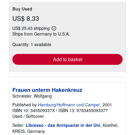
Buy Used
US$ 8.33
US$ 25.43 shipping
Learn
Ships from Germany to U.S.A.
more
about
Quantity: 1 available
shipping
rates
Add to basket
Frauen unterm Hakenkreuz
Schneider, Wolfgang
Published by
Hamburg/Hoffmann und Campe/
, 2001
ISBN 10: 345509337X
/
ISBN 13: 9783455093377
Used
/
Softcover
Seller:
Libresso - das Antiquariat in der Uni
, Koethel,
KREIS, Germany