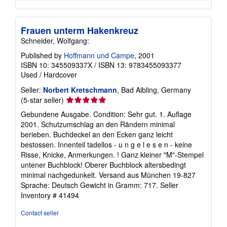
Frauen unterm Hakenkreuz
Schneider, Wolfgang:
Published by
Hoffmann und Campe
, 2001
ISBN 10: 345509337X
/
ISBN 13: 9783455093377
Used
/
Hardcover
Seller:
Norbert Kretschmann
, Bad Aibling, Germany
Seller
(5-star seller)
rating
Gebundene Ausgabe. Condition: Sehr gut. 1. Auflage
5
2001. Schutzumschlag an den Rändern minimal
out
berieben. Buchdeckel an den Ecken ganz leicht
of
bestossen. Innenteil tadellos - u n g e l e s e n - keine
5
Risse, Knicke, Anmerkungen. ! Ganz kleiner "M"-Stempel
stars
untener Buchblock! Oberer Buchblock altersbedingt
minimal nachgedunkelt. Versand aus München 19-827
Sprache: Deutsch Gewicht in Gramm: 717.
Seller
Inventory # 41494
Contact seller