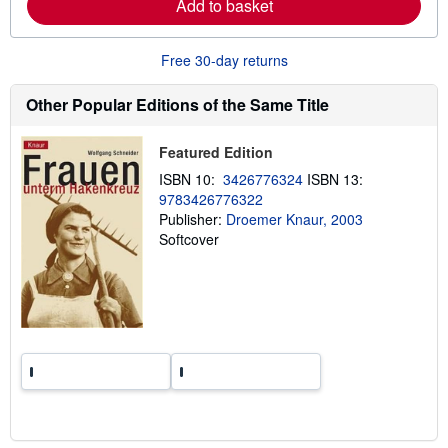
Add to basket
a
b
o
u
Free 30-day returns
t
s
h
Other Popular Editions of the Same Title
i
p
p
Featured Edition
i
n
ISBN 10:
3426776324
ISBN 13:
g
9783426776322
r
Publisher:
Droemer Knaur, 2003
a
t
Softcover
e
s