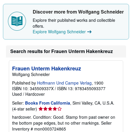
Discover more from Wolfgang Schneider
Explore their published works and collectible
offers.
Explore Wolfgang Schneider
Search results for Frauen Unterm Hakenkreuz
Frauen Unterm Hakenkreuz
Wolfgang Schneider
Published by
Hoffmann Und Campe Verlag
, 1900
ISBN 10: 345509337X
/
ISBN 13: 9783455093377
Used
/
Hardcover
Seller:
Books From California
, Simi Valley, CA, U.S.A.
Seller
(4-star seller)
rating
hardcover. Condition: Good. Stamp from past owner on
4
the bottom page edges, but no other markings.
Seller
out
Inventory # mon0003724865