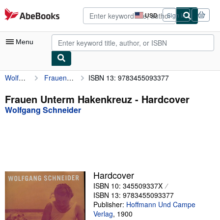
Skip to main content
AbeBooks.com
USD
Sign in
Site
shopping
preferences
Menu
Wolfgang Schneider
Frauen Unterm Hakenkreuz
ISBN 13: 9783455093377
My Account
My Purchases
Frauen Unterm Hakenkreuz - Hardcover
Wolfgang Schneider
Advanced Search
Browse Collections
Rare Books
Art & Collectibles
Hardcover
Textbooks
ISBN 10: 345509337X
ISBN 13: 9783455093377
Sellers
Publisher:
Hoffmann Und Campe
Verlag
,
1900
Start Selling