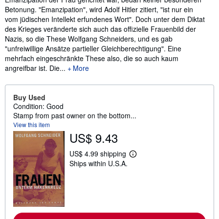
Betonung. "Emanzipation", wird Adolf Hitler zitiert, "ist nur ein
vom jüdischen Intellekt erfundenes Wort". Doch unter dem Diktat
des Krieges veränderte sich auch das offizielle Frauenbild der
Nazis, so die These Wolfgang Schneiders, und es gab
"unfreiwillige Ansätze partieller Gleichberechtigung". Eine
mehrfach eingeschränkte These also, die so auch kaum
angreifbar ist. Die...
More
Buy Used
Condition: Good
Stamp from past owner on the bottom...
View this item
US$ 9.43
US$ 4.99 shipping
L
Ships within U.S.A.
e
a
r
n
m
o
r
e