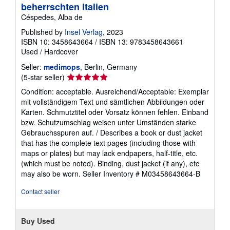
beherrschten Italien
Céspedes, Alba de
Published by
Insel Verlag
, 2023
ISBN 10: 3458643664
/
ISBN 13: 9783458643661
Used
/
Hardcover
Seller:
medimops
, Berlin, Germany
Seller
(5-star seller)
rating
Condition: acceptable. Ausreichend/Acceptable: Exemplar
5
mit vollständigem Text und sämtlichen Abbildungen oder
out
Karten. Schmutztitel oder Vorsatz können fehlen. Einband
of
bzw. Schutzumschlag weisen unter Umständen starke
5
Gebrauchsspuren auf. / Describes a book or dust jacket
stars
that has the complete text pages (including those with
maps or plates) but may lack endpapers, half-title, etc.
(which must be noted). Binding, dust jacket (if any), etc
may also be worn.
Seller Inventory # M03458643664-B
Contact seller
Buy Used