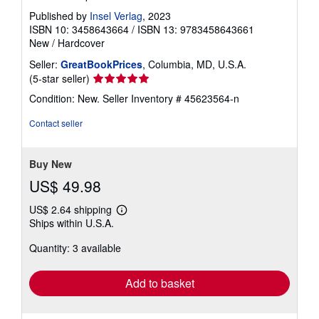
Published by
Insel Verlag
, 2023
ISBN 10: 3458643664
/
ISBN 13: 9783458643661
New
/
Hardcover
Seller:
GreatBookPrices
, Columbia, MD, U.S.A.
Seller
(5-star seller)
rating
Condition: New.
Seller Inventory # 45623564-n
5
out
Contact seller
of
5
stars
Buy New
US$ 49.98
US$ 2.64 shipping
Learn
Ships within U.S.A.
more
about
Quantity: 3 available
shipping
rates
Add to basket