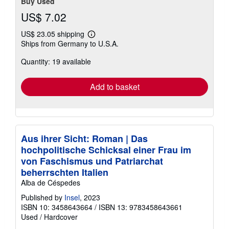
Buy Used
US$ 7.02
US$ 23.05 shipping
Learn
Ships from Germany to U.S.A.
more
about
Quantity: 19 available
shipping
rates
Add to basket
Aus ihrer Sicht: Roman | Das
hochpolitische Schicksal einer Frau im
von Faschismus und Patriarchat
beherrschten Italien
Alba de Céspedes
Published by
Insel
, 2023
ISBN 10: 3458643664
/
ISBN 13: 9783458643661
Used
/
Hardcover