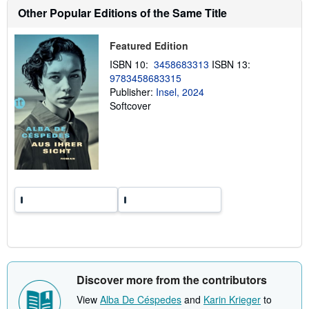
i
Other Popular Editions of the Same Title
p
p
i
Featured Edition
n
g
ISBN 10:
3458683313
ISBN 13:
r
9783458683315
a
t
Publisher:
Insel, 2024
e
Softcover
s
Discover more from the contributors
View
Alba De Céspedes
and
Karin Krieger
to