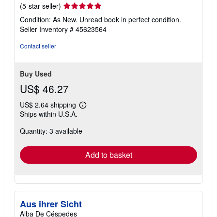
Seller
(5-star seller)
rating
Condition: As New. Unread book in perfect condition.
5
Seller Inventory # 45623564
out
of
Contact seller
5
stars
Buy Used
US$ 46.27
US$ 2.64 shipping
Learn
Ships within U.S.A.
more
about
Quantity: 3 available
shipping
rates
Add to basket
Aus ihrer Sicht
Alba De Céspedes