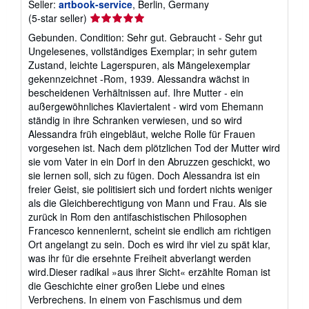
Seller:
artbook-service
, Berlin, Germany
Seller
(5-star seller)
rating
Gebunden. Condition: Sehr gut. Gebraucht - Sehr gut
5
Ungelesenes, vollständiges Exemplar; in sehr gutem
out
Zustand, leichte Lagerspuren, als Mängelexemplar
of
gekennzeichnet -Rom, 1939. Alessandra wächst in
5
bescheidenen Verhältnissen auf. Ihre Mutter - ein
stars
außergewöhnliches Klaviertalent - wird vom Ehemann
ständig in ihre Schranken verwiesen, und so wird
Alessandra früh eingebläut, welche Rolle für Frauen
vorgesehen ist. Nach dem plötzlichen Tod der Mutter wird
sie vom Vater in ein Dorf in den Abruzzen geschickt, wo
sie lernen soll, sich zu fügen. Doch Alessandra ist ein
freier Geist, sie politisiert sich und fordert nichts weniger
als die Gleichberechtigung von Mann und Frau. Als sie
zurück in Rom den antifaschistischen Philosophen
Francesco kennenlernt, scheint sie endlich am richtigen
Ort angelangt zu sein. Doch es wird ihr viel zu spät klar,
was ihr für die ersehnte Freiheit abverlangt werden
wird.Dieser radikal »aus ihrer Sicht« erzählte Roman ist
die Geschichte einer großen Liebe und eines
Verbrechens. In einem von Faschismus und dem