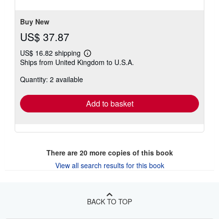
stars
Buy New
US$ 37.87
US$ 16.82 shipping
Learn
Ships from United Kingdom to U.S.A.
more
about
Quantity: 2 available
shipping
rates
Add to basket
There are
20
more copies of this book
View all search results for this book
BACK TO TOP