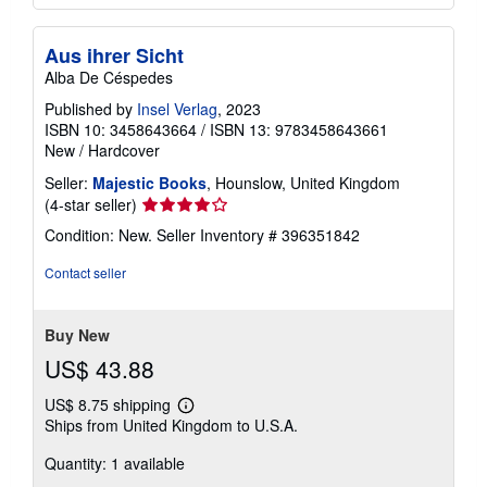
Aus ihrer Sicht
Alba De Céspedes
Published by
Insel Verlag
, 2023
ISBN 10: 3458643664
/
ISBN 13: 9783458643661
New
/
Hardcover
Seller:
Majestic Books
, Hounslow, United Kingdom
Seller
(4-star seller)
rating
Condition: New.
Seller Inventory # 396351842
4
out
Contact seller
of
5
stars
Buy New
US$ 43.88
US$ 8.75 shipping
Learn
Ships from United Kingdom to U.S.A.
more
about
Quantity: 1 available
shipping
rates