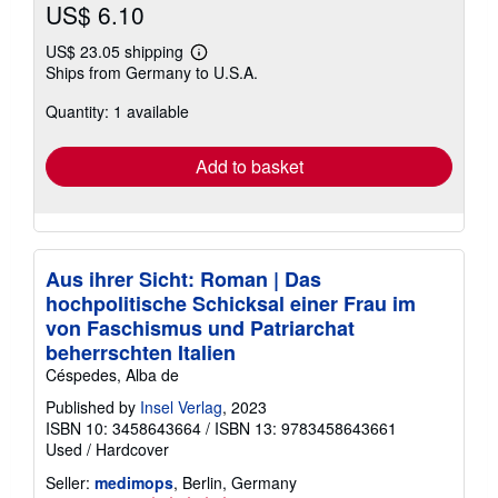
US$ 6.10
US$ 23.05 shipping
Learn
Ships from Germany to U.S.A.
more
about
Quantity: 1 available
shipping
rates
Add to basket
Aus ihrer Sicht: Roman | Das
hochpolitische Schicksal einer Frau im
von Faschismus und Patriarchat
beherrschten Italien
Céspedes, Alba de
Published by
Insel Verlag
, 2023
ISBN 10: 3458643664
/
ISBN 13: 9783458643661
Used
/
Hardcover
Seller:
medimops
, Berlin, Germany