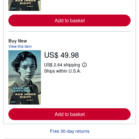
o
r
e
a
Add to basket
b
o
u
t
s
Buy New
h
View this item
i
US$ 49.98
p
p
i
US$ 2.64 shipping
n
L
Ships within U.S.A.
g
e
r
a
a
r
t
n
e
m
s
o
r
e
a
Add to basket
b
o
u
t
Free 30-day returns
s
h