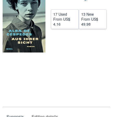
Help
17 Used
13 New
CLOSE
From
US$
From
US$
4.16
49.98
Synopsis
Edition details