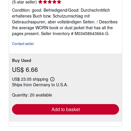
Seller
(5-star seller)
rating
Condition: good. Befriedigend/Good: Durchschnittlich
5
erhaltenes Buch bzw. Schutzumschlag mit
out
Gebrauchsspuren, aber vollständigen Seiten. / Describes
of
the average WORN book or dust jacket that has all the
5
pages present.
Seller Inventory # M03458643664-G
stars
Contact seller
Buy Used
US$ 6.66
US$ 23.05 shipping
Learn
Ships from Germany to U.S.A.
more
about
Quantity: 20 available
shipping
rates
Add to basket