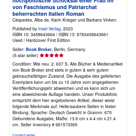
hochpolitische Schicksal einer Frau im
von Faschismus und Patriarchat
beherrschten Italien Roman
Céspedes, Alba de, Karin Krieger und Barbara Vinken:
Published by
Insel Verlag
, 2023
ISBN 10: 3458643664
/
ISBN 13: 9783458643661
Used
/
Hardcover
First Edition
Seller:
Book Broker
, Berlin, Germany
Seller
(5-star seller)
rating
Condition: Wie neu. 2. 637 S. Alle Bücher & Medienartikel
5
von Book Broker sind stets in gutem & sehr gutem
out
gebrauchsfähigen Zustand. Die Ausgabe des gelieferten
of
Exemplars kann um bis zu 10 Jahre vom angegebenen
5
Veröffentlichungsjahr abweichen und es kann sich um
stars
eine abweichende Auflage handeln. Unser Produktfoto
entspricht dem hier angebotenen Artikel, dieser weist
folgende Merkmale auf: Helle/saubere Seiten in fester
Bindung. Sprache: Deutsch Gewicht in Gramm: 670
Gebundene Ausgabe, Maße: 13.6 cm x 4.4 cm x 21.4
cm.
Seller Inventory # 661573365
Contact seller