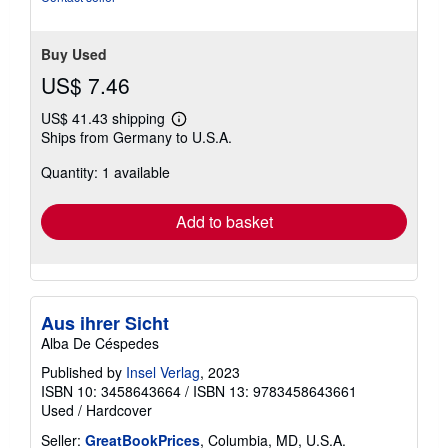
Buy Used
US$ 7.46
US$ 41.43 shipping
Learn
Ships from Germany to U.S.A.
more
about
Quantity: 1 available
shipping
rates
Add to basket
Aus ihrer Sicht
Alba De Céspedes
Published by
Insel Verlag
, 2023
ISBN 10: 3458643664
/
ISBN 13: 9783458643661
Used
/
Hardcover
Seller:
GreatBookPrices
, Columbia, MD, U.S.A.