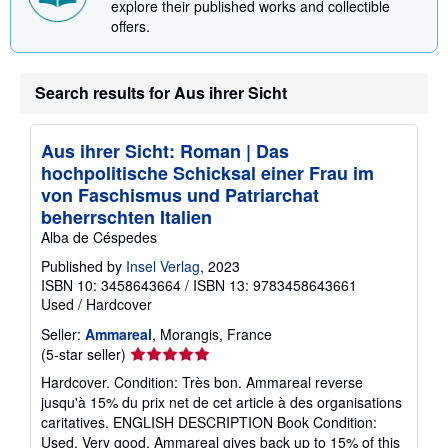
explore their published works and collectible
offers.
Search results for Aus ihrer Sicht
Aus ihrer Sicht: Roman | Das
hochpolitische Schicksal einer Frau im
von Faschismus und Patriarchat
beherrschten Italien
Alba de Céspedes
Published by
Insel Verlag
, 2023
ISBN 10: 3458643664
/
ISBN 13: 9783458643661
Used
/
Hardcover
Seller:
Ammareal
, Morangis, France
Seller
(5-star seller)
rating
Hardcover. Condition: Très bon. Ammareal reverse
5
jusqu'à 15% du prix net de cet article à des organisations
out
caritatives. ENGLISH DESCRIPTION Book Condition:
of
Used, Very good. Ammareal gives back up to 15% of this