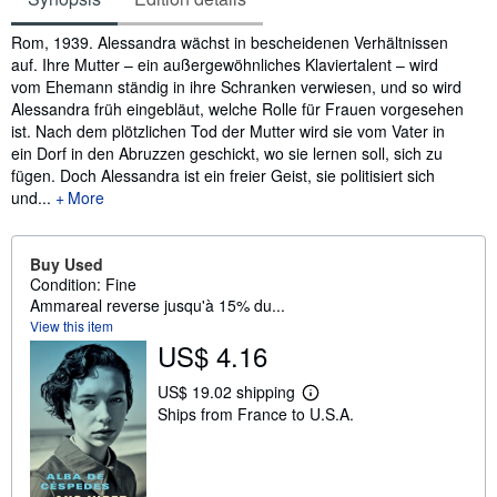
Synopsis
Rom, 1939. Alessandra wächst in bescheidenen Verhältnissen
auf. Ihre Mutter – ein außergewöhnliches Klaviertalent – wird
vom Ehemann ständig in ihre Schranken verwiesen, und so wird
Alessandra früh eingebläut, welche Rolle für Frauen vorgesehen
ist. Nach dem plötzlichen Tod der Mutter wird sie vom Vater in
ein Dorf in den Abruzzen geschickt, wo sie lernen soll, sich zu
fügen. Doch Alessandra ist ein freier Geist, sie politisiert sich
und...
More
Buy Used
Condition: Fine
Ammareal reverse jusqu'à 15% du...
View this item
US$ 4.16
US$ 19.02 shipping
L
Ships from France to U.S.A.
e
a
r
n
m