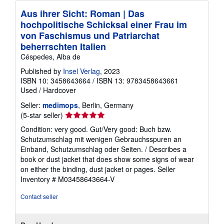
Aus ihrer Sicht: Roman | Das
hochpolitische Schicksal einer Frau im
von Faschismus und Patriarchat
beherrschten Italien
Céspedes, Alba de
Published by
Insel Verlag
, 2023
ISBN 10: 3458643664
/
ISBN 13: 9783458643661
Used
/
Hardcover
Seller:
medimops
, Berlin, Germany
Seller
(5-star seller)
rating
Condition: very good. Gut/Very good: Buch bzw.
5
Schutzumschlag mit wenigen Gebrauchsspuren an
out
Einband, Schutzumschlag oder Seiten. / Describes a
of
book or dust jacket that does show some signs of wear
5
on either the binding, dust jacket or pages.
Seller
stars
Inventory # M03458643664-V
Contact seller