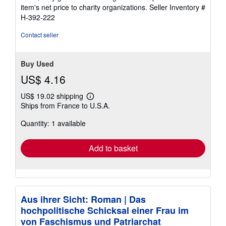
5
item's net price to charity organizations.
Seller Inventory #
stars
H-392-222
Contact seller
Buy Used
US$ 4.16
US$ 19.02 shipping
Learn
Ships from France to U.S.A.
more
about
Quantity: 1 available
shipping
rates
Add to basket
Aus ihrer Sicht: Roman | Das
hochpolitische Schicksal einer Frau im
von Faschismus und Patriarchat