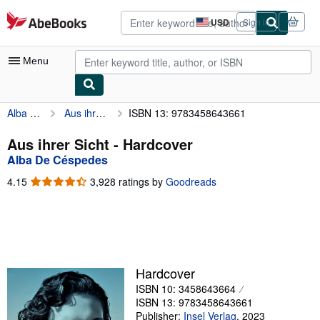
Skip to main content
AbeBooks.com
USD
Sign in
Site
shopping
preferences
Menu
Alba De Céspedes
Aus ihrer Sicht
ISBN 13: 9783458643661
My Account
My Purchases
Aus ihrer Sicht - Hardcover
Alba De Céspedes
Advanced Search
4.15
4.15
3,928 ratings by
Goodreads
Browse Collections
out
of
Rare Books
5
stars
Art & Collectibles
Textbooks
Hardcover
ISBN 10: 3458643664
Sellers
ISBN 13: 9783458643661
Start Selling
Publisher:
Insel Verlag
,
2023