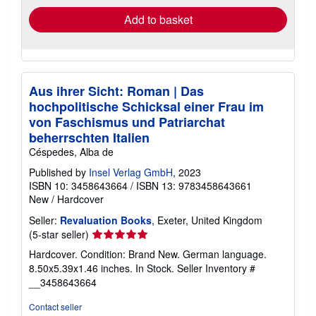
Add to basket
Aus ihrer Sicht: Roman | Das
hochpolitische Schicksal einer Frau im
von Faschismus und Patriarchat
beherrschten Italien
Céspedes, Alba de
Published by
Insel Verlag GmbH
, 2023
ISBN 10: 3458643664
/
ISBN 13: 9783458643661
New
/
Hardcover
Seller:
Revaluation Books
, Exeter, United Kingdom
Seller
(5-star seller)
rating
Hardcover. Condition: Brand New. German language.
5
8.50x5.39x1.46 inches. In Stock.
Seller Inventory #
out
__3458643664
of
5
Contact seller