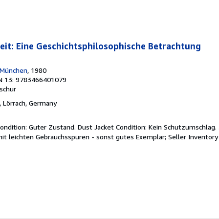
eit: Eine Geschichtsphilosophische Betrachtung
, München
, 1980
N 13: 9783466401079
schur
, Lörrach, Germany
ondition: Guter Zustand. Dust Jacket Condition: Kein Schutzumschlag. 
mit leichten Gebrauchsspuren - sonst gutes Exemplar;
Seller Inventor