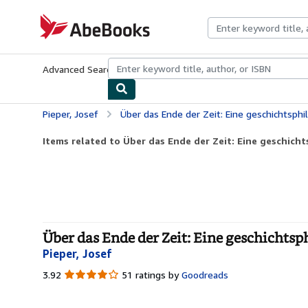
Skip to main content
AbeBooks.com
Advanced Search
Browse Collections
Rare Books
Art & Collecti
Pieper, Josef
Über das Ende der Zeit: Eine geschichtsphilosoph
Items related to Über das Ende der Zeit: Eine geschicht
Über das Ende der Zeit: Eine geschichts
Pieper, Josef
3.92
3.92
51 ratings by
Goodreads
out
of