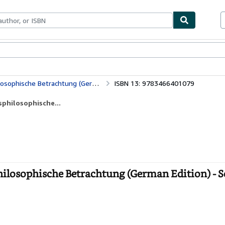
bles
Textbooks
Sellers
Start Selling
ische Betrachtung (German Edition)
ISBN 13: 9783466401079
sphilosophische...
philosophische Betrachtung (German Edition) - 