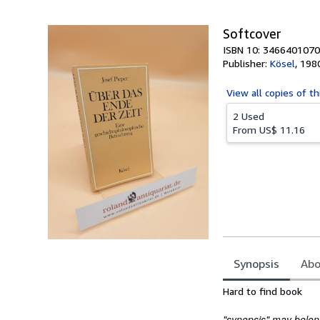
5
stars
Softcover
ISBN 10: 3466401070
Publisher:
Kösel
,
198
View all
copies of th
2 Used
From
US$ 11.16
Synopsis
Abo
Synopsis
Hard to find book
"synopsis" may belong 