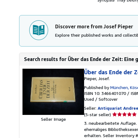
Discover more from Josef Pieper
Explore their published works and collectib
Search results for Über das Ende der Zeit: Eine 
Über das Ende der Z
Pieper, Josef.
Published by
München, Kös
ISBN 10: 3466401070
/
ISB
Used
/
Softcover
Seller:
Antiquariat Andree
Seller
(5-star seller)
Seller Image
rating
3. neubearbeitete Auflage. 
5
ehemaliges Bibliotheksexe
out
erhalten.
Seller Inventory 