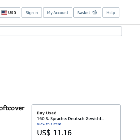
USD
Sign in
My Account
Basket
Help
Site
shopping
preferences
Softcover
Buy Used
160 S. Sprache: Deutsch Gewicht...
View this item
US$ 11.16