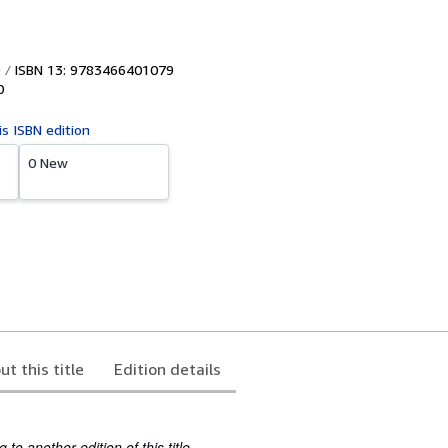
ISBN 13: 9783466401079
0
is ISBN edition
0 New
ut this title
Edition details
to another edition of this title.