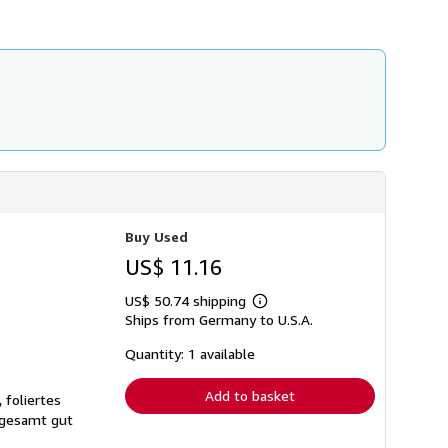
Buy Used
US$ 11.16
US$ 50.74 shipping
Learn
Ships from Germany to U.S.A.
more
about
shipping
Quantity: 1 available
rates
Add to basket
 foliertes
sgesamt gut