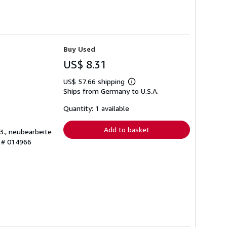
Buy Used
US$ 8.31
US$ 57.66 shipping
Learn
Ships from Germany to U.S.A.
more
about
shipping
Quantity: 1 available
rates
Add to basket
3., neubearbeite
y # 014966