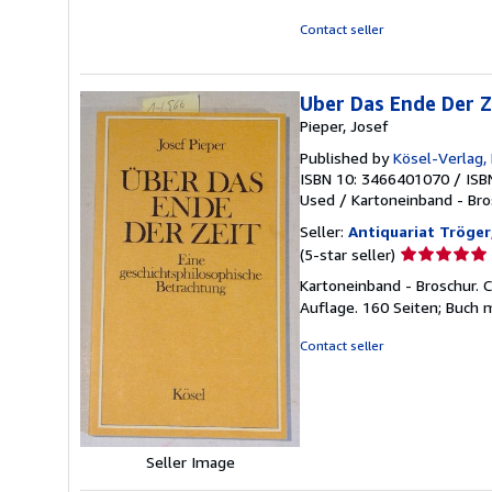
of
5
Contact seller
stars
Uber Das Ende Der Z
Pieper, Josef
Published by
Kösel-Verlag
ISBN 10: 3466401070
/
ISB
Used
/
Kartoneinband - Bro
Seller:
Antiquariat Tröger
Seller
(5-star seller)
rating
Kartoneinband - Broschur. C
5
Auflage. 160 Seiten; Buch 
out
of
Contact seller
5
stars
Seller Image