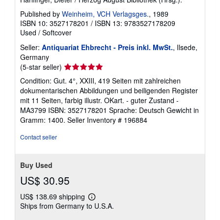
Published by
Weinheim, VCH Verlagsges.
, 1989
ISBN 10: 3527178201
/
ISBN 13: 9783527178209
Used
/
Softcover
Seller:
Antiquariat Ehbrecht - Preis inkl. MwSt.
, Ilsede,
Germany
Seller
(5-star seller)
rating
Condition: Gut. 4°, XXIII, 419 Seiten mit zahlreichen
5
dokumentarischen Abbildungen und beiligenden Register
out
mit 11 Seiten, farbig illustr. OKart. - guter Zustand -
of
MA3799 ISBN: 3527178201 Sprache: Deutsch Gewicht in
5
Gramm: 1400.
Seller Inventory # 196884
stars
Contact seller
Buy Used
US$ 30.95
US$ 138.69 shipping
Learn
Ships from Germany to U.S.A.
more
about