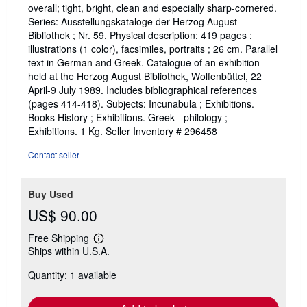
out
overall; tight, bright, clean and especially sharp-cornered.
of
Series: Ausstellungskataloge der Herzog August
5
Bibliothek ; Nr. 59. Physical description: 419 pages :
stars
illustrations (1 color), facsimiles, portraits ; 26 cm. Parallel
text in German and Greek. Catalogue of an exhibition
held at the Herzog August Bibliothek, Wolfenbüttel, 22
April-9 July 1989. Includes bibliographical references
(pages 414-418). Subjects: Incunabula ; Exhibitions.
Books History ; Exhibitions. Greek - philology ;
Exhibitions. 1 Kg.
Seller Inventory # 296458
Contact seller
Buy Used
US$ 90.00
Free Shipping
Learn
Ships within U.S.A.
more
about
Quantity: 1 available
shipping
rates