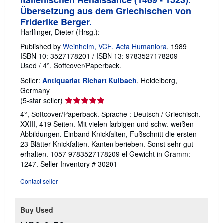
italienischen Renaissance (1469 - 1523).
t
Übersetzung aus dem Griechischen von
e
s
Friderike Berger.
Harlfinger, Dieter (Hrsg.):
Published by
Weinheim, VCH, Acta Humaniora
, 1989
ISBN 10: 3527178201
/
ISBN 13: 9783527178209
Used
/
4°, Softcover/Paperback.
Seller:
Antiquariat Richart Kulbach
, Heidelberg,
Germany
Seller
(5-star seller)
rating
4°, Softcover/Paperback. Sprache : Deutsch / Griechisch.
5
XXIII, 419 Seiten. Mit vielen farbigen und schw.-weißen
out
Abbildungen. Einband Knickfalten, Fußschnitt die ersten
of
23 Blätter Knickfalten. Kanten berieben. Sonst sehr gut
5
erhalten. 1057 9783527178209 el Gewicht in Gramm:
stars
1247.
Seller Inventory # 30201
Contact seller
Buy Used