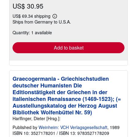
US$ 30.95
US$ 69.34 shipping
Learn
Ships from Germany to U.S.A.
more
about
Quantity: 1 available
shipping
rates
Add to basket
Graecogermania - Griechischstudien
deutscher Humanisten Die
Editionstätigkeit der Griechen in der
italienischen Renaissance (1469-1523); (=
Ausstellungskatalog der Herzog August
Bibliothek Wolfenbüttel Nr. 59)
Harlfinger, Dieter [Hrsg.]:
Published by
Weinheim: VCH Verlagsgesellschaft
, 1989
ISBN 10: 3527178201
/
ISBN 13: 9783527178209