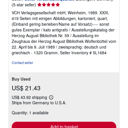
Seller
(5-star seller)
rating
VCH Verlagsgesellschaft mbH, Weinheim, 1989. XXIII,
5
419 Seiten mit einigen Abbildungen, kartoniert, quart,
out
(Einband gering berieben/Name auf Vorsatz)---- sonst
of
gutes Exemplar / kalo antigrafo / Ausstellungskatalog der
5
Herzog August Bibliothek Nr. 59 / Ausstellung im
stars
Zeughaus der Herzog August Bibliothek Wolfenbüttel vom
22. April bis 9. Juli 1989 / zweisprachig: deutsch und
griechisch - 1320 Gramm.
Seller Inventory # 5L1684
Contact seller
Buy Used
US$ 21.43
US$ 43.92 shipping
Learn
Ships from Germany to U.S.A.
more
about
Quantity: 1 available
shipping
rates
Add to basket