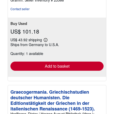
Gramm.
Seller Inventory # 2J566
Contact seller
Buy Used
US$ 101.18
US$ 43.92 shipping
Learn
Ships from Germany to U.S.A.
more
about
Quantity: 1 available
shipping
rates
Add to basket
Graecogermania. Griechischstudien
deutscher Humanisten. Die
Editionstätigkeit der Griechen in der
italienischen Renaissance (1469-1523).
Harlfinger, Dieter / Herzog August Bibliothek (Hrsg.):