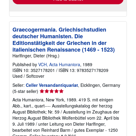
Graecogermania. Griechischstudien
deutscher Humanisten. Die
Editionstätigkeit der Griechen in der
italienischen Renaissance (1469 - 1523)
Harlfinger, Dieter (Hrsg.)
Published by
VCH, Acta Humaniora
, 1989
ISBN 10: 3527178201
/
ISBN 13: 9783527178209
Used
/
Softcover
Seller:
Celler Versandantiquariat
, Eicklingen, Germany
Seller
(5-star seller)
rating
Acta Humaniora, New York, 1989. 419 S. mit einigen
5
Abb., kart., quart---- Ausstellungskatalog der herzog
out
August Bibliothek; Nr. 59 / Ausstellung im Zeughaus der
of
Herzog August Bibliothek Wolfenbüttel vom 22. April bis
5
9. Juli 1989 / unter Leitung von Dieter Harlfinger,
stars
bearbeitet von Reinhard Barm / gutes Exemplar - 1250