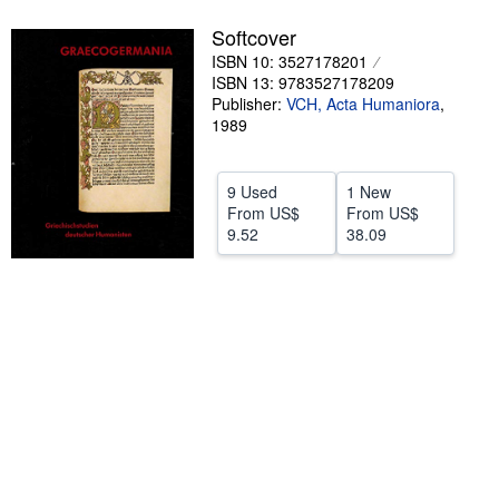
Help
Softcover
ISBN 10: 3527178201
CLOSE
ISBN 13: 9783527178209
Publisher:
VCH, Acta Humaniora
,
1989
9 Used
1 New
From
US$
From
US$
9.52
38.09