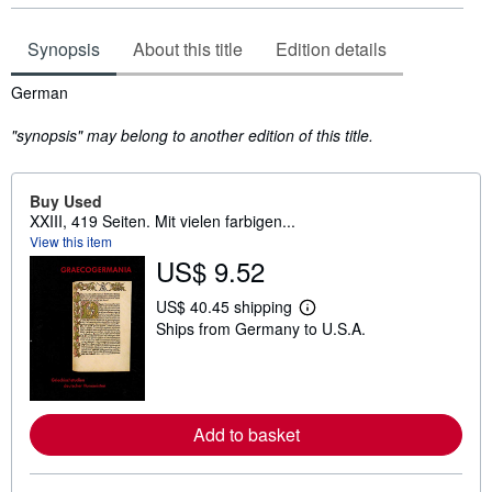
Synopsis
About this title
Edition details
Synopsis
German
"synopsis" may belong to another edition of this title.
Buy Used
XXIII, 419 Seiten. Mit vielen farbigen...
View this item
US$ 9.52
US$ 40.45 shipping
L
Ships from Germany to U.S.A.
e
a
r
n
m
o
r
Add to basket
e
a
b