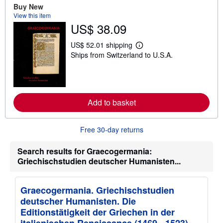
o
Buy New
u
View this item
t
US$ 38.09
s
h
i
US$ 52.01 shipping
p
L
Ships from Switzerland to U.S.A.
p
e
i
a
n
r
g
n
r
m
a
o
t
r
Add to basket
e
e
s
a
b
Free 30-day returns
o
u
t
Search results for Graecogermania:
s
Griechischstudien deutscher Humanisten...
h
i
p
p
Graecogermania. Griechischstudien
i
n
deutscher Humanisten. Die
g
Editionstätigkeit der Griechen in der
r
a