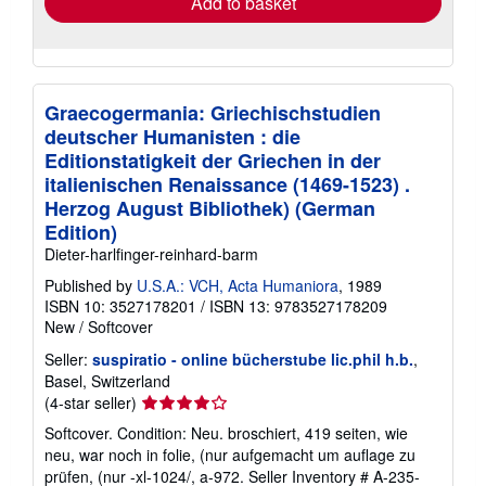
Add to basket
Graecogermania: Griechischstudien
deutscher Humanisten : die
Editionstatigkeit der Griechen in der
italienischen Renaissance (1469-1523) .
Herzog August Bibliothek) (German
Edition)
Dieter-harlfinger-reinhard-barm
Published by
U.S.A.: VCH, Acta Humaniora
, 1989
ISBN 10: 3527178201
/
ISBN 13: 9783527178209
New
/
Softcover
Seller:
suspiratio - online bücherstube lic.phil h.b.
,
Basel, Switzerland
Seller
(4-star seller)
rating
Softcover. Condition: Neu. broschiert, 419 seiten, wie
4
neu, war noch in folie, (nur aufgemacht um auflage zu
out
prüfen, (nur -xl-1024/, a-972.
Seller Inventory # A-235-