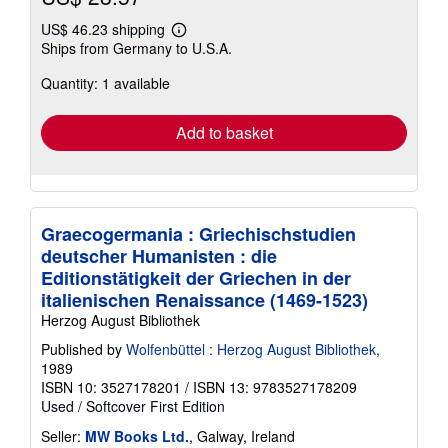
US$ 46.23 shipping
Learn
Ships from Germany to U.S.A.
more
about
Quantity: 1 available
shipping
rates
Add to basket
Graecogermania : Griechischstudien
deutscher Humanisten : die
Editionstätigkeit der Griechen in der
italienischen Renaissance (1469-1523)
Herzog August Bibliothek
Published by
Wolfenbüttel : Herzog August Bibliothek
,
1989
ISBN 10: 3527178201
/
ISBN 13: 9783527178209
Used
/
Softcover
First Edition
Seller:
MW Books Ltd.
, Galway, Ireland