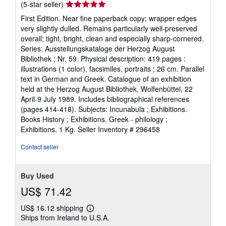
Seller
(5-star seller)
rating
First Edition. Near fine paperback copy; wrapper edges
5
very slightly dulled. Remains particularly well-preserved
out
overall; tight, bright, clean and especially sharp-cornered.
of
Series: Ausstellungskataloge der Herzog August
5
Bibliothek ; Nr. 59. Physical description: 419 pages :
stars
illustrations (1 color), facsimiles, portraits ; 26 cm. Parallel
text in German and Greek. Catalogue of an exhibition
held at the Herzog August Bibliothek, Wolfenbüttel, 22
April-9 July 1989. Includes bibliographical references
(pages 414-418). Subjects: Incunabula ; Exhibitions.
Books History ; Exhibitions. Greek - philology ;
Exhibitions. 1 Kg.
Seller Inventory # 296458
Contact seller
Buy Used
US$ 71.42
US$ 16.12 shipping
Learn
Ships from Ireland to U.S.A.
more