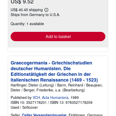
US$ 9.52
US$ 40.45 shipping
Learn
Ships from Germany to U.S.A.
more
about
Quantity: 1 available
shipping
rates
Add to basket
Graecogermania - Griechischstudien
deutscher Humanisten. Die
Editionstätigkeit der Griechen in der
italienischen Renaissance (1469 - 1523)
Harlfinger, Dieter (Leitung) / Barm, Reinhard / Beaujean,
Dieter / Berger, Friederike, u.a. (Bearbeitung)
Published by
VCH, Acta Humaniora
, 1989
ISBN 10: 3527178201
/
ISBN 13: 9783527178209
Used
/
Softcover
Seller:
Celler Versandantiquariat
, Eicklingen, Germany