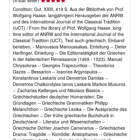
Seller
(5-star seller)
rating
Condition: Gut. XXIII, 419 S. Aus der Bibliothek von Prof.
5
Wolfgang Haase, langjährigem Herausgeber der ANRW
out
und des International Journal of the Classical Tradition
of
(IJCT) / From the library of Prof. Wolfgang Haase, long-
5
time editor of ANRW and the International Journal of the
stars
Classical Tradition (IJCT). Text auch griechisch. Einband
berieben. - Manoussos Manoussakas, Einleitung -- Dieter
Harlfinger, Einleitung -- Die Editionstätigkeit der Griechen
in der italienischen Renaissance (1469 - 1523): Manuel
Chrysoloras -- Georgios Trapezuntios -- Theodoros
Gazes -- Bessarion -- Ioannes Argyropulos --
Konstantinos Laskaris und Demetrios Damilas --
Demetrios Chalkondyles Ianos Laskaris Markos Musuros
-- Zacharias Kallierges und Nikolaos Blastos --
Griechischstudien deutscher Humanisten: Die
Grundlagen -- Griechische Grammatiken Philipp
Melanchthon -- Griechische Lexika -- Die Aussprache des
Griechischen -- Der frühe griechische Buchdruck in
Deutschland -- Literatur und Wissenschaften --
Griechische Dichter Joachim Camerarius -- Griechisches
Drama: Tragödie -- Komödie: Aristophanes -- Griechische