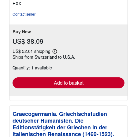
of
HXX
5
stars
Contact seller
Buy New
US$ 38.09
US$ 52.01 shipping
Learn
Ships from Switzerland to U.S.A.
more
about
Quantity: 1 available
shipping
rates
Add to basket
Graecogermania. Griechischstudien
deutscher Humanisten. Die
Editionstätigkeit der Griechen in der
italienischen Renaissance (1469-1523).