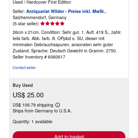
Used
/
Hardcover
First Edition
Seller:
Antiquariat Wilder - Preise inkl. MwSt.
,
Salzhemmendorf, Germany
Seller
(5-star seller)
rating
26cm x 21cm. Condition: Sehr gut. 1. Aufl. 419 S., zahlr.
5
teils farb. Abb. farb. ill. OPpbd o. SU, dieser mit
out
minimalen Gebrauchsspuren, ansonsten sehr guter
of
Zustand. Sprache: Deutsch Gewicht in Gramm: 2750.
5
Seller Inventory # 6060617
stars
Contact seller
Buy Used
US$ 25.00
US$ 109.79 shipping
Learn
Ships from Germany to U.S.A.
more
about
Quantity: 1 available
shipping
rates
Add to basket