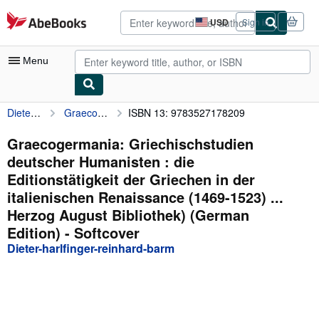
Skip to main content
AbeBooks.com
USD
Sign in
Site
shopping
preferences
Menu
Dieter-harlfinger-reinhard-barm
Graecogermania: Griechischstudien deutscher Humanisten : die Editionstätigkeit der Griechen in der italienischen Renaissance (1469-1523) ... Herzog August Bibliothek) (German Edition)
ISBN 13: 9783527178209
My Account
My Purchases
Graecogermania: Griechischstudien
deutscher Humanisten : die
Advanced Search
Editionstätigkeit der Griechen in der
Browse Collections
italienischen Renaissance (1469-1523) ...
Herzog August Bibliothek) (German
Rare Books
Edition) - Softcover
Art & Collectibles
Dieter-harlfinger-reinhard-barm
Textbooks
Sellers
Start Selling