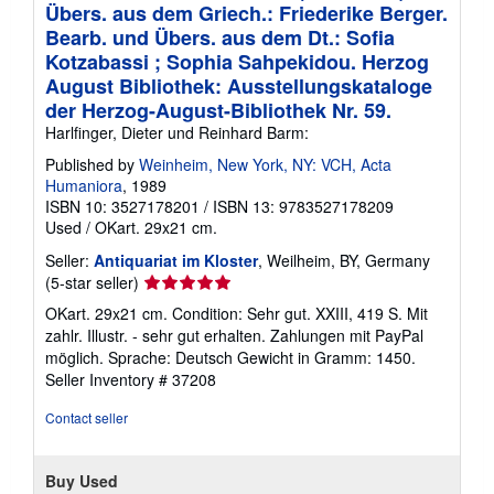
Übers. aus dem Griech.: Friederike Berger.
Bearb. und Übers. aus dem Dt.: Sofia
Kotzabassi ; Sophia Sahpekidou. Herzog
August Bibliothek: Ausstellungskataloge
der Herzog-August-Bibliothek Nr. 59.
Harlfinger, Dieter und Reinhard Barm:
Published by
Weinheim, New York, NY: VCH, Acta
Humaniora
, 1989
ISBN 10: 3527178201
/
ISBN 13: 9783527178209
Used
/
OKart. 29x21 cm.
Seller:
Antiquariat im Kloster
, Weilheim, BY, Germany
Seller
(5-star seller)
rating
OKart. 29x21 cm. Condition: Sehr gut. XXIII, 419 S. Mit
5
zahlr. Illustr. - sehr gut erhalten. Zahlungen mit PayPal
out
möglich. Sprache: Deutsch Gewicht in Gramm: 1450.
of
Seller Inventory # 37208
5
stars
Contact seller
Buy Used