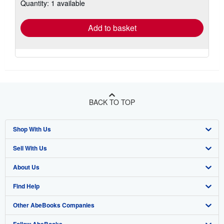
Quantity: 1 available
shipping
rates
Add to basket
BACK TO TOP
Shop With Us
Sell With Us
Advanced Search
About Us
Browse Collections
Start Selling
Find Help
My Account
Join Our Affiliate Program
About AbeBooks
Other AbeBooks Companies
My Orders
Book Buyback
Media
Help