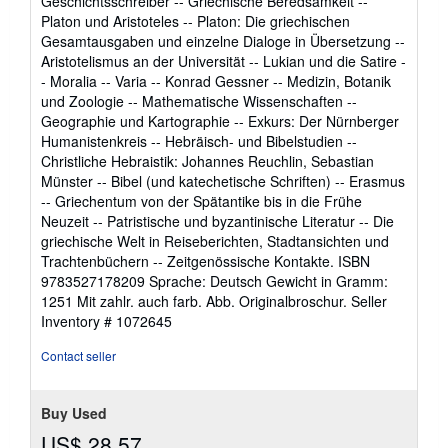
Geschichtsschreiber -- Griechische Beredsamkeit --
Platon und Aristoteles -- Platon: Die griechischen
Gesamtausgaben und einzelne Dialoge in Übersetzung --
Aristotelismus an der Universität -- Lukian und die Satire -
- Moralia -- Varia -- Konrad Gessner -- Medizin, Botanik
und Zoologie -- Mathematische Wissenschaften --
Geographie und Kartographie -- Exkurs: Der Nürnberger
Humanistenkreis -- Hebräisch- und Bibelstudien --
Christliche Hebraistik: Johannes Reuchlin, Sebastian
Münster -- Bibel (und katechetische Schriften) -- Erasmus
-- Griechentum von der Spätantike bis in die Frühe
Neuzeit -- Patristische und byzantinische Literatur -- Die
griechische Welt in Reiseberichten, Stadtansichten und
Trachtenbüchern -- Zeitgenössische Kontakte. ISBN
9783527178209 Sprache: Deutsch Gewicht in Gramm:
1251 Mit zahlr. auch farb. Abb. Originalbroschur.
Seller
Inventory # 1072645
Contact seller
Buy Used
US$ 28.57