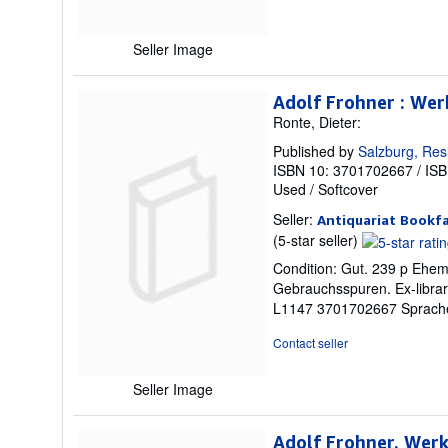
stars
Seller Image
Adolf Frohner : Wer
Ronte, Dieter:
Published by
Salzburg, Res
ISBN 10: 3701702667
/
ISB
Used
/
Softcover
Seller:
Antiquariat Bookf
Seller
(5-star seller)
rating
Condition: Gut. 239 p Ehem
5
Gebrauchsspuren. Ex-librar
out
L1147 3701702667 Sprache
of
5
Contact seller
stars
Seller Image
Adolf Frohner. Wer