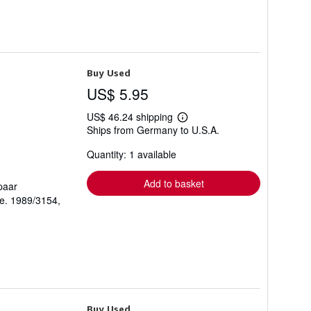
Buy Used
US$ 5.95
US$ 46.24 shipping
Learn
Ships from Germany to U.S.A.
more
about
Quantity: 1 available
shipping
rates
Add to basket
paar
se. 1989/3154,
Buy Used