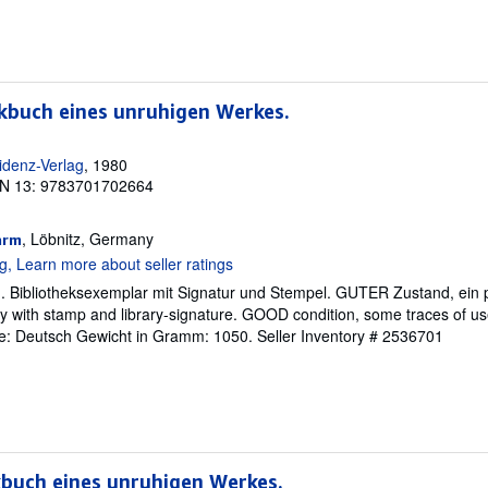
kbuch eines unruhigen Werkes.
idenz-Verlag
, 1980
N 13: 9783701702664
, Löbnitz, Germany
arm
. Bibliotheksexemplar mit Signatur und Stempel. GUTER Zustand, ein 
y with stamp and library-signature. GOOD condition, some traces of u
: Deutsch Gewicht in Gramm: 1050.
Seller Inventory # 2536701
kbuch eines unruhigen Werkes.