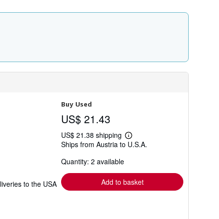
Buy Used
US$ 21.43
US$ 21.38 shipping
Learn
Ships from Austria to U.S.A.
more
about
Quantity: 2 available
shipping
rates
Add to basket
liveries to the USA