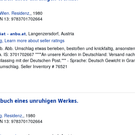
Wien. Residenz,
, 1980
N 13: 9783701702664
, Langenzersdorf, Austria
at - anbu.at
 farb. Abb. Umschlag etwas berieben, bestoßen und knickfaltig, ansonst
ua. IS: 3701702667 ****An unsere Kunden in Deutschland: Versand nac
ilassing mit der Deutschen Post.*** - Sprache: Deutsch Gewicht in Gra
tzumschlag.
Seller Inventory # 76521
kbuch eines unruhigen Werkes.
g. Residenz,
, 1980
N 13: 9783701702664