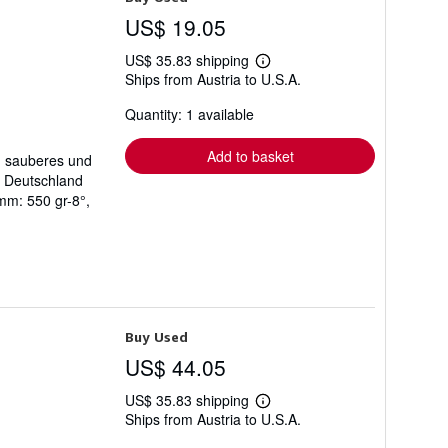
US$ 19.05
US$ 35.83 shipping
Learn
Ships from Austria to U.S.A.
more
about
Quantity: 1 available
shipping
rates
Add to basket
en sauberes und
h Deutschland
mm: 550 gr-8°,
Buy Used
US$ 44.05
US$ 35.83 shipping
Learn
Ships from Austria to U.S.A.
more
about