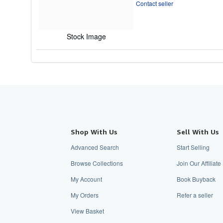
of
Contact seller
5
stars
Stock Image
Shop With Us
Sell With Us
Advanced Search
Start Selling
Browse Collections
Join Our Affiliat
My Account
Book Buyback
My Orders
Refer a seller
View Basket