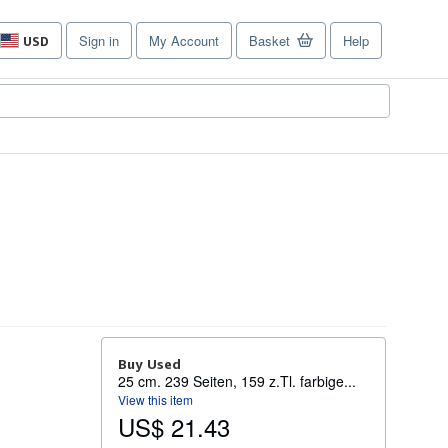
Sign in
My Account
Basket
Help
USD
Site
shopping
preferences
Buy Used
25 cm. 239 Seiten, 159 z.Tl. farbige...
View this item
US$ 21.43