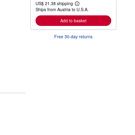
US$ 21.38 shipping
L
Ships from Austria to U.S.A.
e
a
r
Add to basket
n
m
o
Free 30-day returns
r
e
a
b
o
u
t
s
h
i
p
p
i
n
g
r
a
t
e
s