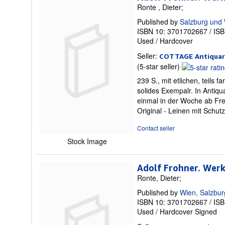
Ronte , Dieter;
Published by
Salzburg und 
ISBN 10: 3701702667
/
ISB
Used
/
Hardcover
Seller:
COTTAGE Antiquari
Seller
(5-star seller)
rating
239 S., mit etlichen, teils
5
solides Exempalr. In Antiq
out
einmal in der Woche ab Fre
of
Original - Leinen mit Schu
5
stars
Contact seller
Stock Image
Adolf Frohner. Wer
Ronte, Dieter;
Published by
Wien, Salzbur
ISBN 10: 3701702667
/
ISB
Used
/
Hardcover
Signed