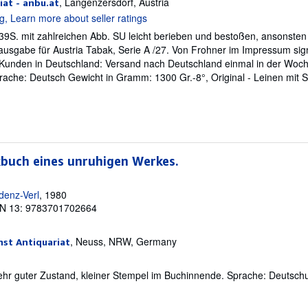
, Langenzersdorf, Austria
at - anbu.at
S. mit zahlreichen Abb. SU leicht berieben und bestoßen, ansonsten 
usgabe für Austria Tabak, Serie A /27. Von Frohner im Impressum signi
Kunden in Deutschland: Versand nach Deutschland einmal in der Woche
prache: Deutsch Gewicht in Gramm: 1300 Gr.-8°, Original - Leinen mit 
kbuch eines unruhigen Werkes.
denz-Verl
, 1980
N 13: 9783701702664
, Neuss, NRW, Germany
nst Antiquariat
. Sehr guter Zustand, kleiner Stempel im Buchinnende. Sprache: Deutsch