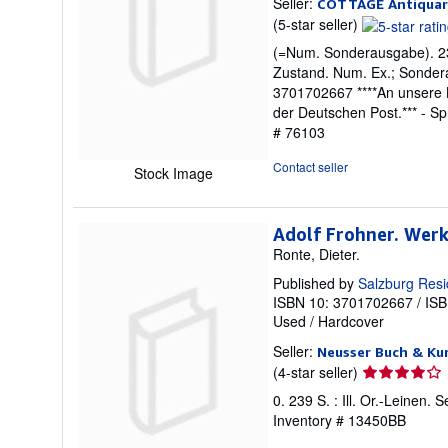
Seller:
COTTAGE Antiquari
Seller
(5-star seller)
rating
(=Num. Sonderausgabe). 239
5
Zustand. Num. Ex.; Sondera
out
3701702667 ****An unsere 
of
der Deutschen Post.*** - S
5
# 76103
stars
Contact seller
Stock Image
Adolf Frohner. Wer
Ronte, Dieter.
Published by
Salzburg Resi
ISBN 10: 3701702667
/
ISB
Used
/
Hardcover
Seller:
Neusser Buch & Ku
Seller
(4-star seller)
rating
0. 239 S. : Ill. Or.-Leinen
4
Inventory # 13450BB
out