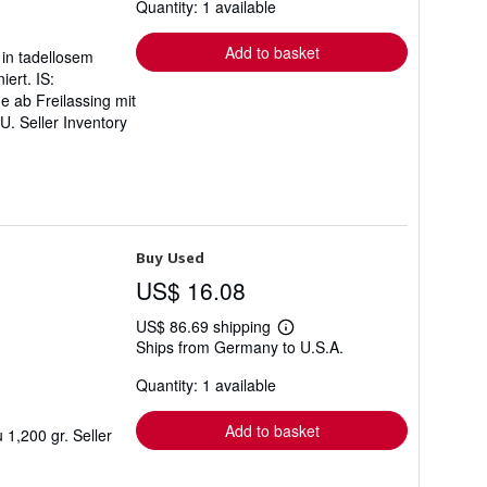
Quantity: 1 available
shipping
rates
Add to basket
in tadellosem
ert. IS:
 ab Freilassing mit
SU.
Seller Inventory
Buy Used
US$ 16.08
US$ 86.69 shipping
Learn
Ships from Germany to U.S.A.
more
about
Quantity: 1 available
shipping
rates
Add to basket
u 1,200 gr.
Seller