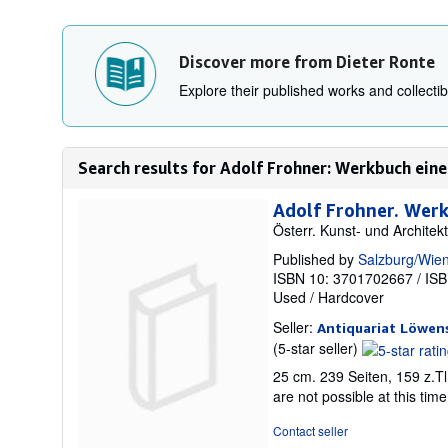
Discover more from Dieter Ronte
Explore their published works and collectibl
Search results for Adolf Frohner: Werkbuch eine
Adolf Frohner. Wer
Österr. Kunst- und Architek
Published by
Salzburg/Wien
ISBN 10: 3701702667
/
ISB
Used
/
Hardcover
Seller:
Antiquariat Löwen
Seller
(5-star seller)
rating
25 cm. 239 Seiten, 159 z.Tl
5
are not possible at this tim
out
of
Contact seller
5