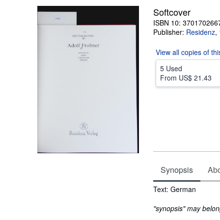
Softcover
ISBN 10: 370170266
Publisher:
Residenz
,
View all
copies of th
5 Used
From
US$ 21.43
Synopsis
Abou
Synopsis
Text: German
"synopsis" may belong 