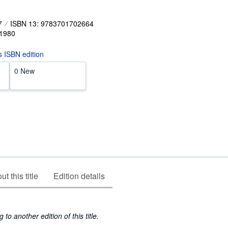
7
ISBN 13: 9783701702664
1980
is ISBN edition
0 New
t this title
Edition details
to another edition of this title.