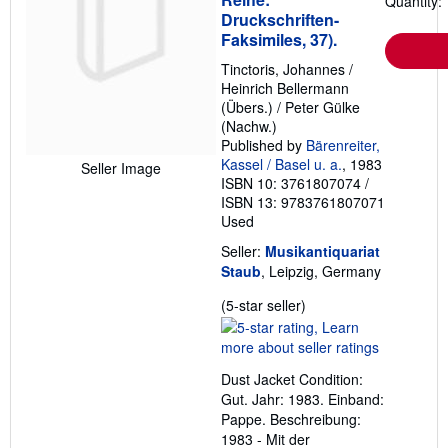
Quantity: 
Druckschriften-
Faksimiles, 37).
Tinctoris, Johannes /
Heinrich Bellermann
(Übers.) / Peter Gülke
(Nachw.)
Published by
Bärenreiter,
Kassel / Basel u. a.
, 1983
Seller Image
ISBN 10: 3761807074
/
ISBN 13: 9783761807071
Used
Seller:
Musikantiquariat
Staub
, Leipzig, Germany
Seller
(5-star seller)
rating
5
out
Dust Jacket Condition:
of
Gut. Jahr: 1983. Einband:
5
Pappe. Beschreibung:
stars
1983 - Mit der