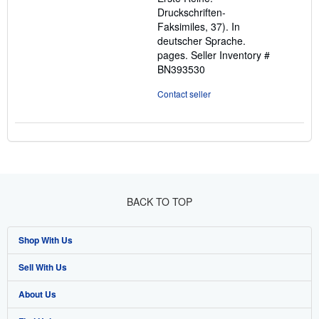
Druckschriften-
Faksimiles, 37). In
deutscher Sprache.
pages.
Seller Inventory #
BN393530
Contact seller
BACK TO TOP
Shop With Us
Sell With Us
Advanced Search
About Us
Browse Collections
Start Selling