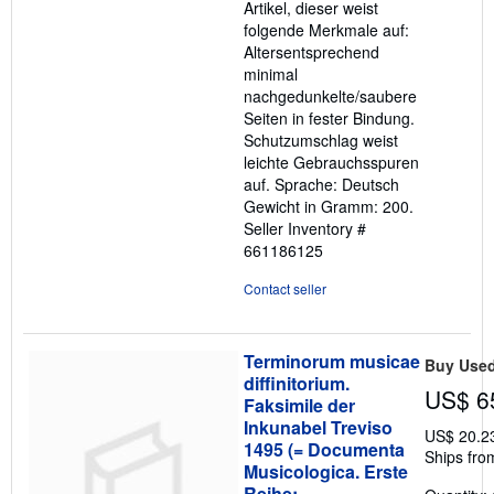
Artikel, dieser weist
folgende Merkmale auf:
Altersentsprechend
minimal
nachgedunkelte/saubere
Seiten in fester Bindung.
Schutzumschlag weist
leichte Gebrauchsspuren
auf. Sprache: Deutsch
Gewicht in Gramm: 200.
Seller Inventory #
661186125
Contact seller
Terminorum musicae
Buy Use
diffinitorium.
US$ 6
Faksimile der
Inkunabel Treviso
US$ 20.2
1495 (= Documenta
Ships fro
Musicologica. Erste
Reihe: