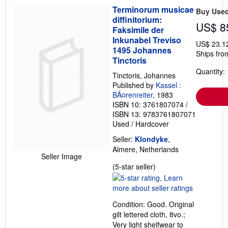
Terminorum musicae
Buy Use
diffinitorium:
US$ 8
Faksimile der
Inkunabel Treviso
US$ 23.1
1495 Johannes
Ships fro
Tinctoris
Quantity: 
Tinctoris, Johannes
Published by
Kassel :
BÃ¤renreiter
, 1983
ISBN 10: 3761807074
/
ISBN 13: 9783761807071
Used
/
Hardcover
Seller:
Klondyke
,
Almere, Netherlands
Seller Image
Seller
(5-star seller)
rating
5
out
Condition: Good. Original
of
gilt lettered cloth, 8vo.;
5
Very light shelfwear to
stars