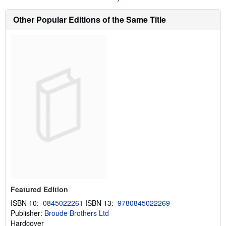
s
h
Other Popular Editions of the Same Title
i
p
p
i
n
g
r
a
t
e
s
Featured Edition
ISBN 10:
0845022261
ISBN 13:
9780845022269
Publisher:
Broude Brothers Ltd
Hardcover