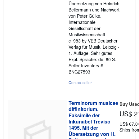
Übersetzung von Heinrich
Bellermann und Nachwort
von Peter Gülke.
Internationale
Gesellschaft der
Musikwissenschaft.
c1983 by VEB Deutscher
Verlag für Musik, Leipzig -
1. Auflage. Sehr gutes
Expl. Sprache: de. 80 S.
Seller Inventory #
BNG27593
Contact seller
Terminorum musicae
Buy Use
diffinitorium.
US$ 2
Faksimile der
Inkunabel Treviso
US$ 67.0
1495. Mit der
Ships fro
Übersetzung von H.