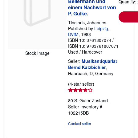
Bellermann und
Quantity: 
einem Nachwort von
P. Gülke.
Tinctoris, Johannes
Published by
Leipzig,
DVfM
, 1983
ISBN 10: 3761807074
/
ISBN 13: 9783761807071
Used
/
Hardcover
Stock Image
Seller:
Musikantiquariat
Bernd Katzbichler
,
Haarbach, D, Germany
Seller
(4-star seller)
rating
4
80 S. Guter Zustand.
out
Seller Inventory #
of
102215DB
5
stars
Contact seller