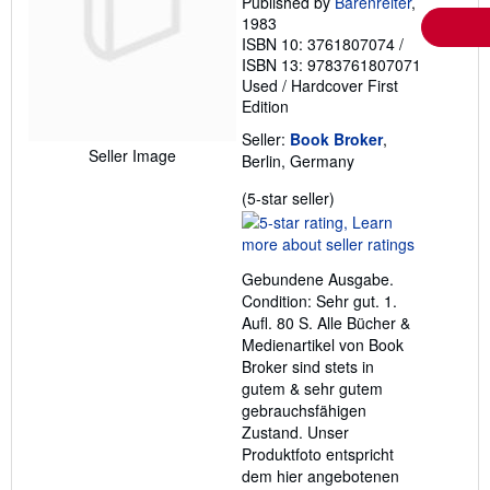
Published by
Barenreiter
,
1983
ISBN 10: 3761807074
/
ISBN 13: 9783761807071
Used
/
Hardcover
First
Edition
Seller:
Book Broker
,
Seller Image
Berlin, Germany
Seller
(5-star seller)
rating
5
out
Gebundene Ausgabe.
of
Condition: Sehr gut. 1.
5
Aufl. 80 S. Alle Bücher &
stars
Medienartikel von Book
Broker sind stets in
gutem & sehr gutem
gebrauchsfähigen
Zustand. Unser
Produktfoto entspricht
dem hier angebotenen