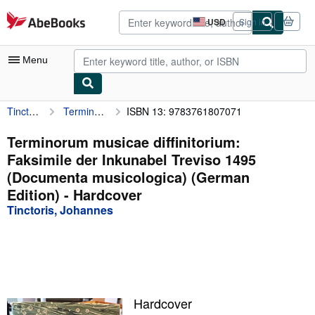
Skip to main content
AbeBooks.com
USD
Sign in
Site
shopping
preferences
Menu
Tinctoris, Johannes
Terminorum musicae diffinitorium: Faksimile der Inkunabel Treviso 1495 (Documenta musicologica) (German Edition)
ISBN 13: 9783761807071
My Account
My Purchases
Terminorum musicae diffinitorium:
Faksimile der Inkunabel Treviso 1495
Sign Off
(Documenta musicologica) (German
Advanced Search
Edition) - Hardcover
Tinctoris, Johannes
Browse Collections
Rare Books
Art & Collectibles
Textbooks
Hardcover
Sellers