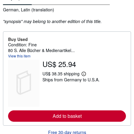
Synopsis
German, Latin (translation)
"synopsis" may belong to another edition of this title.
Buy Used
Condition: Fine
80 S. Alle Bücher & Medienartikel...
View this item
US$ 25.94
US$ 38.35 shipping
L
Ships from Germany to U.S.A.
e
a
r
n
m
o
r
e
Add to basket
a
b
o
u
Free 30-day returns
t