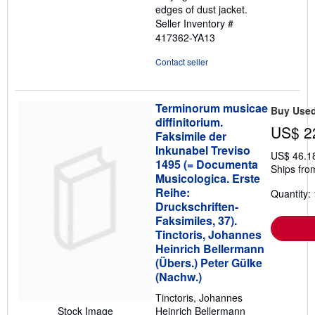
edges of dust jacket.
Seller Inventory #
417362-YA13
Contact seller
Terminorum musicae
Buy Use
diffinitorium.
US$ 2
Faksimile der
Inkunabel Treviso
US$ 46.1
1495 (= Documenta
Ships fro
Musicologica. Erste
Reihe:
Quantity: 
Druckschriften-
Faksimiles, 37).
Tinctoris, Johannes
Heinrich Bellermann
(Übers.) Peter Gülke
(Nachw.)
Tinctoris, Johannes
Stock Image
Heinrich Bellermann