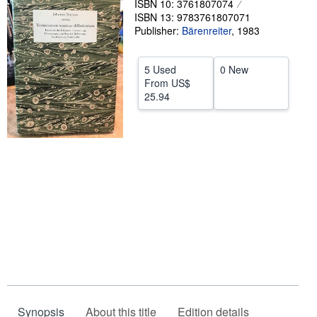
ISBN 10: 3761807074
ISBN 13: 9783761807071
Start Selling
Publisher:
Bärenreiter
,
1983
Help
CLOSE
5 Used
0 New
From
US$
25.94
Synopsis
About this title
Edition details