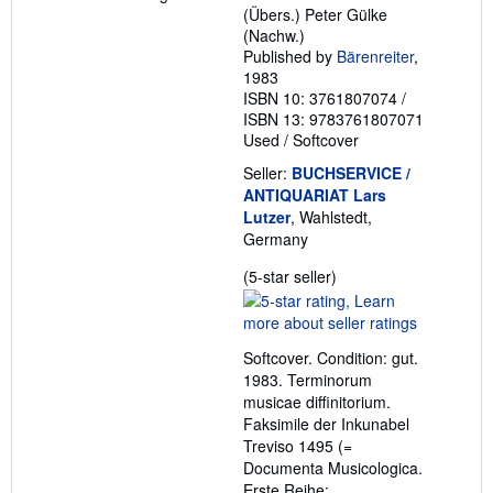
(Übers.) Peter Gülke
(Nachw.)
Published by
Bärenreiter
,
1983
ISBN 10: 3761807074
/
ISBN 13: 9783761807071
Used
/
Softcover
Seller:
BUCHSERVICE /
ANTIQUARIAT Lars
Lutzer
, Wahlstedt,
Germany
Seller
(5-star seller)
rating
5
out
Softcover. Condition: gut.
of
1983. Terminorum
5
musicae diffinitorium.
stars
Faksimile der Inkunabel
Treviso 1495 (=
Documenta Musicologica.
Erste Reihe: