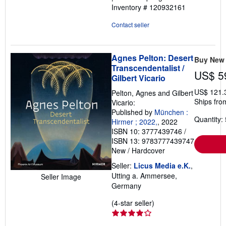
Inventory # 120932161
Contact seller
Agnes Pelton: Desert
Buy New
Transcendentalist /
US$ 5
Gilbert Vicario
US$ 121.
Pelton, Agnes and Gilbert
Ships fro
Vicario:
Published by
München :
Quantity: 
Hirmer ; 2022,
, 2022
ISBN 10: 3777439746
/
ISBN 13: 9783777439747
New
/
Hardcover
Seller:
Licus Media e.K.
,
Utting a. Ammersee,
Seller Image
Germany
Seller
(4-star seller)
rating
4