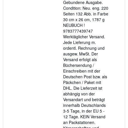
Gebundene Ausgabe.
out
Condition: Neu. eng. 220
of
Seiten 132 Abb. in Farbe
5
30 cm x 26 cm, 1787 g
stars
NEUBUCH !
9783777439747
Werktäglicher Versand.
Jede Lieferung m.
ordentl. Rechnung und
ausgew. MwSt. Der
Versand erfolgt als
Büchersendung /
Einschreiben mit der
Deutschen Post bzw. als
Päckchen / Paket mit
DHL. Die Lieferzeit ist
abhängig von der
Versandart und beträgt
innerhalb Deutschlands
3-5 Tage, in der EU 5 -
12 Tage. KEIN Versand
an Packstationen.