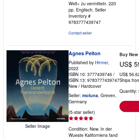
Welt« zu vermitteln. 220
pp. Englisch.
Seller
Inventory #
9783777439747
Contact seller
Agnes Pelton
Buy New
Published by
Hirmer
,
US$ 5
2022
ISBN 10: 3777439746
/
US$ 56.6
ISBN 13: 9783777439747
Ships fro
New
/
Hardcover
Quantity: 
Seller:
moluna
, Greven,
Germany
Seller
(5-star seller)
rating
5
Seller Image
Condition: New. In der
out
Wueste Kaliforniens fand
of