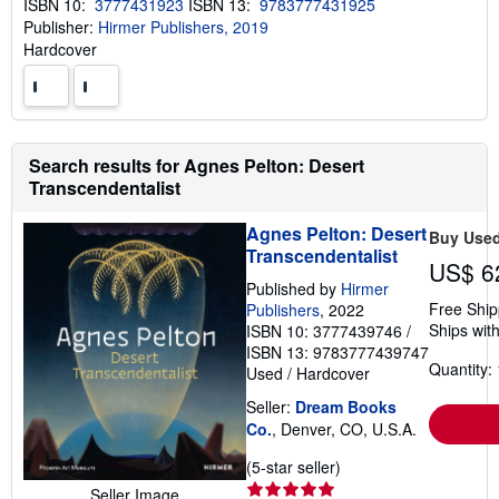
ISBN 10:
3777431923
ISBN 13:
9783777431925
Publisher:
Hirmer Publishers, 2019
Hardcover
Search results for Agnes Pelton: Desert
Transcendentalist
Agnes Pelton: Desert
Buy Use
Transcendentalist
US$ 6
Published by
Hirmer
Free Ship
Publishers
, 2022
Ships with
ISBN 10: 3777439746
/
ISBN 13: 9783777439747
Quantity: 
Used
/
Hardcover
Seller:
Dream Books
Co.
, Denver, CO, U.S.A.
Seller
(5-star seller)
rating
Seller Image