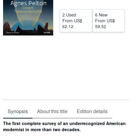
Help
2 Used
6 New
CLOSE
From
US$
From
US$
62.12
59.52
Synopsis
About this title
Edition details
Synopsis
The first complete survey of an underrecognized American
modernist in more than two decades.