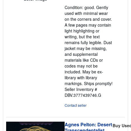
5
Condition: good. Gently
out
used with minimal wear
of
on the corners and cover.
5
A few pages may contain
stars
light highlighting or
writing, but the text
remains fully legible. Dust
jacket may be missing,
and supplemental
materials like CDs or
codes may not be
included. May be ex-
library with library
markings. Ships promptly!
Seller Inventory #
DBV.3777439746.G
Contact seller
Agnes Pelton: Desert
Buy Use
Transcendentalist