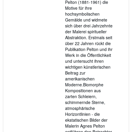
Pelton (1881-1961) die
stars
Motive für ihre
hochsymbolischen
Gemälde und widmete
sich über drei Jahrzehnte
der Malerei spiritueller
Abstraktion. Erstmals seit
über 22 Jahren rückt die
Publikation Pelton und ihr
Werk in die Öffentlichkeit
und untersucht ihren
wichtigen künstlerischen
Beitrag zur
amerikanischen
Moderne.Biomorphe
Kompositionen aus
zarten Schleiern,
schimmernde Sterne,
atmosphärische
Horizontlinien - die
ekstatischen Bilder der
Malerin Agnes Pelton
entführen den Betrachter