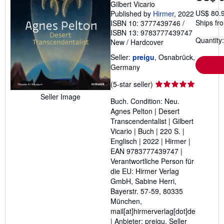
Gilbert Vicario
US$ 80.9
Published by
Hirmer
, 2022
Ships fr
ISBN 10: 3777439746
/
ISBN 13: 9783777439747
Quantity:
New
/
Hardcover
Seller:
preigu
, Osnabrück,
Germany
Seller
(5-star seller)
rating
Seller Image
Buch. Condition: Neu.
5
Agnes Pelton | Desert
out
Transcendentalist | Gilbert
of
Vicario | Buch | 220 S. |
5
Englisch | 2022 | Hirmer |
stars
EAN 9783777439747 |
Verantwortliche Person für
die EU: Hirmer Verlag
GmbH, Sabine Herri,
Bayerstr. 57-59, 80335
München,
mail[at]hirmerverlag[dot]de
| Anbieter: preigu.
Seller