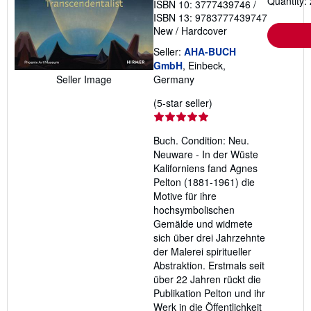
Quantity: 
ISBN 10: 3777439746
/
ISBN 13: 9783777439747
New
/
Hardcover
Seller:
AHA-BUCH
GmbH
, Einbeck,
Seller Image
Germany
Seller
(5-star seller)
rating
5
Buch. Condition: Neu.
out
Neuware - In der Wüste
of
Kaliforniens fand Agnes
5
Pelton (1881-1961) die
stars
Motive für ihre
hochsymbolischen
Gemälde und widmete
sich über drei Jahrzehnte
der Malerei spiritueller
Abstraktion. Erstmals seit
über 22 Jahren rückt die
Publikation Pelton und ihr
Werk in die Öffentlichkeit