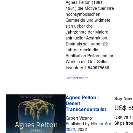
Agnes Pelton (1881-
5
1961) die Motive fuer ihre
stars
hochsymbolischen
Gemaelde und widmete
sich ueber drei
Jahrzehnte der Malerei
spiritueller Abstraktion.
Erstmals seit ueber 22
Jahren rueckt die
Publikation Pelton und ihr
Werk in die Oef.
Seller
Inventory # 540975636
Contact seller
Agnes Pelton :
Buy New
Desert
US$ 5
Transcendentalist
US$ 78.1
Gilbert Vicario
Ships fro
Published by
Hirmer Apr
2022
, 2022