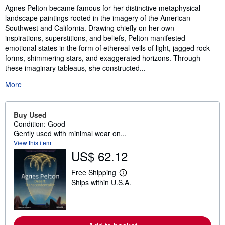
Agnes Pelton became famous for her distinctive metaphysical
landscape paintings rooted in the imagery of the American
Southwest and California. Drawing chiefly on her own
inspirations, superstitions, and beliefs, Pelton manifested
emotional states in the form of ethereal veils of light, jagged rock
forms, shimmering stars, and exaggerated horizons. Through
these imaginary tableaus, she constructed...
More
Buy Used
Condition: Good
Gently used with minimal wear on...
View this item
US$ 62.12
Free Shipping
L
Ships within U.S.A.
e
a
r
n
m
o