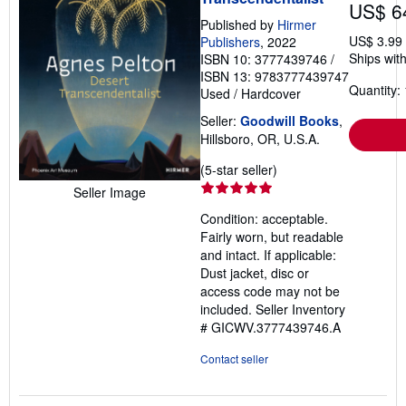
US$ 6
Published by
Hirmer
US$ 3.99
Publishers
, 2022
Ships with
ISBN 10: 3777439746
/
ISBN 13: 9783777439747
Quantity: 
Used
/
Hardcover
Seller:
Goodwill Books
,
Hillsboro, OR, U.S.A.
Seller
(5-star seller)
rating
Seller Image
5
Condition: acceptable.
out
Fairly worn, but readable
of
and intact. If applicable:
5
Dust jacket, disc or
stars
access code may not be
included.
Seller Inventory
# GICWV.3777439746.A
Contact seller