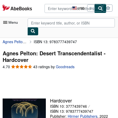
Skip to main content
AbeBooks.com
USD
Sign in
Site
shopping
preferences
Menu
Agnes Pelton: Desert Transcendentalist
ISBN 13: 9783777439747
My Account
My Purchases
Agnes Pelton: Desert Transcendentalist -
Hardcover
Advanced Search
4.70
4.70
43 ratings by
Goodreads
Browse Collections
out
of
Rare Books
5
stars
Art & Collectibles
Textbooks
Hardcover
ISBN 10: 3777439746
Sellers
ISBN 13: 9783777439747
Start Selling
Publisher:
Hirmer Publishers
,
2022