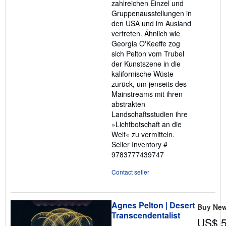
zahlreichen Einzel und
Gruppenausstellungen in
den USA und im Ausland
vertreten. Ähnlich wie
Georgia O'Keeffe zog
sich Pelton vom Trubel
der Kunstszene in die
kalifornische Wüste
zurück, um jenseits des
Mainstreams mit ihren
abstrakten
Landschaftsstudien ihre
»Lichtbotschaft an die
Welt« zu vermitteln.
Seller Inventory #
9783777439747
Contact seller
Agnes Pelton | Desert
Buy Ne
Transcendentalist
US$ 5