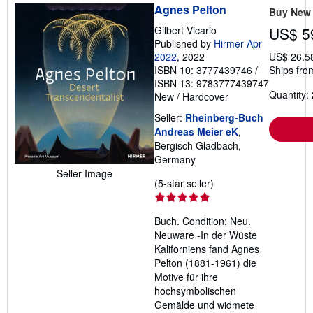
Agnes Pelton
Buy New
Gilbert Vicario
US$ 5
Published by
Hirmer Apr
2022
, 2022
US$ 26.5
ISBN 10: 3777439746
/
Ships fro
ISBN 13: 9783777439747
Quantity: 
New
/
Hardcover
Seller:
Rheinberg-Buch
Andreas Meier eK
,
Bergisch Gladbach,
Germany
Seller Image
Seller
(5-star seller)
rating
5
Buch. Condition: Neu.
out
Neuware -In der Wüste
of
Kaliforniens fand Agnes
5
Pelton (1881-1961) die
stars
Motive für ihre
hochsymbolischen
Gemälde und widmete