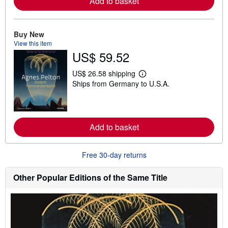
Add to basket
r
e
a
b
Buy New
o
u
View this item
t
US$ 59.52
s
h
US$ 26.58 shipping
i
L
p
Ships from Germany to U.S.A.
e
p
a
i
r
n
n
g
m
r
o
Add to basket
a
r
t
e
e
a
s
b
Free 30-day returns
o
u
Other Popular Editions of the Same Title
t
s
h
i
p
p
i