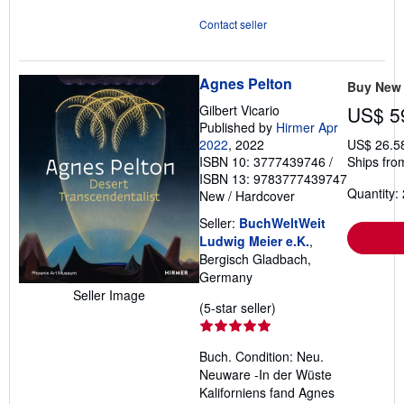
Contact seller
Agnes Pelton
Buy New
Gilbert Vicario
US$ 5
Published by
Hirmer Apr
2022
, 2022
US$ 26.5
ISBN 10: 3777439746
/
Ships fro
ISBN 13: 9783777439747
Quantity: 
New
/
Hardcover
Seller:
BuchWeltWeit
Ludwig Meier e.K.
,
Bergisch Gladbach,
Germany
Seller Image
Seller
(5-star seller)
rating
5
Buch. Condition: Neu.
out
Neuware -In der Wüste
of
Kaliforniens fand Agnes
5