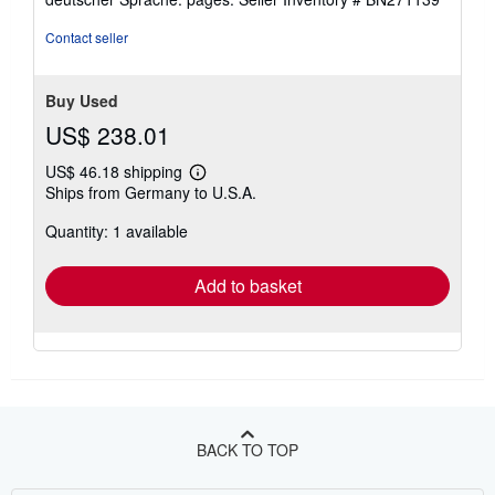
out
of
Contact seller
5
stars
Buy Used
US$ 238.01
US$ 46.18 shipping
Learn
Ships from Germany to U.S.A.
more
about
Quantity: 1 available
shipping
rates
Add to basket
BACK TO TOP