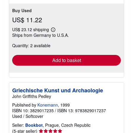
Buy Used
US$ 11.22
US$ 23.12 shipping
Learn
Ships from Germany to U.S.A.
more
about
Quantity: 2 available
shipping
rates
Add to basket
Griechische Kunst und Archaologie
John Griffiths Pedley
Published by
Konemann
, 1999
ISBN 10: 3829017235
/
ISBN 13: 9783829017237
Used
/
Softcover
Seller:
Bookbot
, Prague, Czech Republic
Seller
(5-star seller)