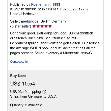
Published by
Koenemann
, 1993
ISBN 10: 3829017235
/
ISBN 13: 9783829017237
Used
/
Hardcover
Seller:
medimops
, Berlin, Germany
Seller
(5-star seller)
rating
Condition: good. Befriedigend/Good: Durchschnittlich
5
erhaltenes Buch bzw. Schutzumschlag mit
out
Gebrauchsspuren, aber vollständigen Seiten. / Describes
of
the average WORN book or dust jacket that has all the
5
pages present.
Seller Inventory # M03829017235-G
stars
Contact seller
Buy Used
US$ 10.54
US$ 23.12 shipping
Learn
Ships from Germany to U.S.A.
more
about
Quantity: 3 available
shipping
rates