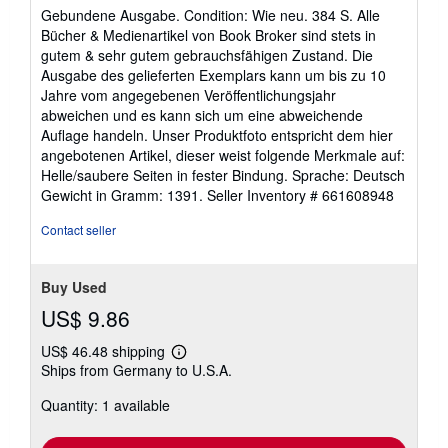
rating
Gebundene Ausgabe. Condition: Wie neu. 384 S. Alle
5
Bücher & Medienartikel von Book Broker sind stets in
out
gutem & sehr gutem gebrauchsfähigen Zustand. Die
of
Ausgabe des gelieferten Exemplars kann um bis zu 10
5
Jahre vom angegebenen Veröffentlichungsjahr
stars
abweichen und es kann sich um eine abweichende
Auflage handeln. Unser Produktfoto entspricht dem hier
angebotenen Artikel, dieser weist folgende Merkmale auf:
Helle/saubere Seiten in fester Bindung. Sprache: Deutsch
Gewicht in Gramm: 1391.
Seller Inventory # 661608948
Contact seller
Buy Used
US$ 9.86
US$ 46.48 shipping
Learn
Ships from Germany to U.S.A.
more
about
Quantity: 1 available
shipping
rates