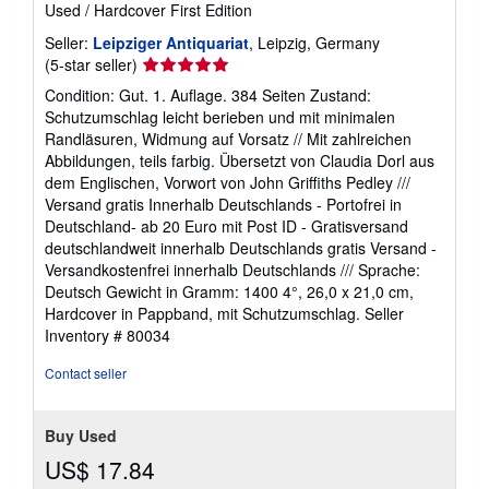
Used
/
Hardcover
First Edition
Seller:
Leipziger Antiquariat
, Leipzig, Germany
Seller
(5-star seller)
rating
Condition: Gut. 1. Auflage. 384 Seiten Zustand:
5
Schutzumschlag leicht berieben und mit minimalen
out
Randläsuren, Widmung auf Vorsatz // Mit zahlreichen
of
Abbildungen, teils farbig. Übersetzt von Claudia Dorl aus
5
dem Englischen, Vorwort von John Griffiths Pedley ///
stars
Versand gratis Innerhalb Deutschlands - Portofrei in
Deutschland- ab 20 Euro mit Post ID - Gratisversand
deutschlandweit innerhalb Deutschlands gratis Versand -
Versandkostenfrei innerhalb Deutschlands /// Sprache:
Deutsch Gewicht in Gramm: 1400 4°, 26,0 x 21,0 cm,
Hardcover in Pappband, mit Schutzumschlag.
Seller
Inventory # 80034
Contact seller
Buy Used
US$ 17.84