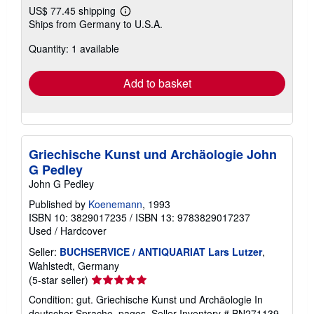
US$ 77.45 shipping
Learn
Ships from Germany to U.S.A.
more
about
Quantity: 1 available
shipping
rates
Add to basket
Griechische Kunst und Archäologie John
G Pedley
John G Pedley
Published by
Koenemann
, 1993
ISBN 10: 3829017235
/
ISBN 13: 9783829017237
Used
/
Hardcover
Seller:
BUCHSERVICE / ANTIQUARIAT Lars Lutzer
,
Wahlstedt, Germany
Seller
(5-star seller)
rating
Condition: gut. Griechische Kunst und Archäologie In
5
deutscher Sprache. pages.
Seller Inventory # BN271139