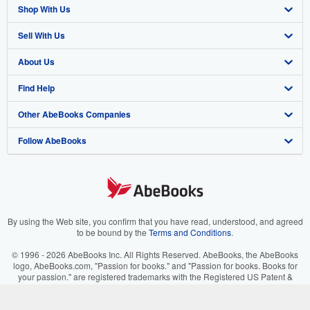
Shop With Us
Sell With Us
Advanced Search
About Us
Browse Collections
Start Selling
Find Help
My Account
Join Our Affiliate Program
About AbeBooks
Other AbeBooks Companies
My Orders
Book Buyback
Media
Help
Follow AbeBooks
View Basket
Refer a seller
Careers
Customer Support
AbeBooks.co.uk
Forums
AbeBooks.de
Privacy Policy
AbeBooks.fr
Your Ads Privacy Choices
AbeBooks.it
By using the Web site, you confirm that you have read, understood, and agreed
to be bound by the
Terms and Conditions
.
Designated Agent
AbeBooks Aus/NZ
© 1996 - 2026 AbeBooks Inc. All Rights Reserved. AbeBooks, the AbeBooks
logo, AbeBooks.com, "Passion for books." and "Passion for books. Books for
Accessibility
AbeBooks.ca
your passion." are registered trademarks with the Registered US Patent &
Trademark Office.
IberLibro.com