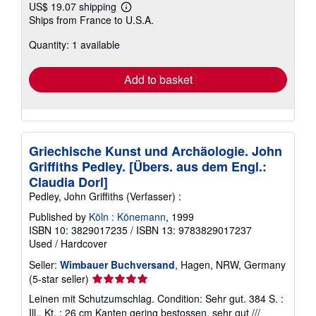
US$ 19.07 shipping
Learn
Ships from France to U.S.A.
more
about
Quantity: 1 available
shipping
rates
Add to basket
Griechische Kunst und Archäologie. John
Griffiths Pedley. [Übers. aus dem Engl.:
Claudia Dorl]
Pedley, John Griffiths (Verfasser) :
Published by
Köln : Könemann
, 1999
ISBN 10: 3829017235
/
ISBN 13: 9783829017237
Used
/
Hardcover
Seller:
Wimbauer Buchversand
, Hagen, NRW, Germany
Seller
(5-star seller)
rating
Leinen mit Schutzumschlag. Condition: Sehr gut. 384 S. :
5
Ill., Kt. ; 26 cm Kanten gering bestossen, sehr gut ///