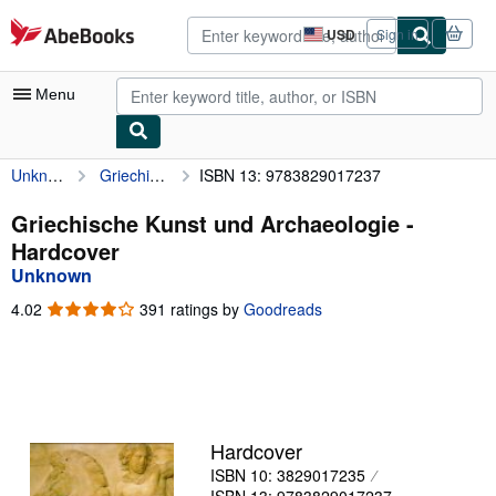
Skip to main content
AbeBooks.com
USD
Sign in
Site
shopping
preferences
Menu
Unknown
Griechische Kunst und Archaeologie
ISBN 13: 9783829017237
My Account
My Purchases
Griechische Kunst und Archaeologie -
Hardcover
Advanced Search
Unknown
Browse Collections
4.02
4.02
391 ratings by
Goodreads
out
Rare Books
of
5
Art & Collectibles
stars
Textbooks
Hardcover
Sellers
ISBN 10: 3829017235
Start Selling