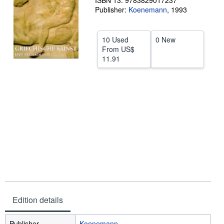
ISBN 13: 9783829017237
Publisher:
Koenemann
,
1993
Help
CLOSE
10 Used
0 New
From
US$
11.91
Edition details
Publisher
Koenemann