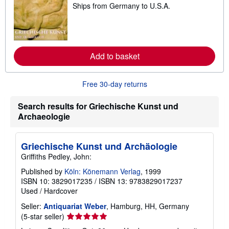
a
Ships from Germany to U.S.A.
e
r
a
s
r
n
m
o
r
Add to basket
e
a
b
Free 30-day returns
o
u
t
Search results for Griechische Kunst und
s
h
Archaeologie
i
p
p
Griechische Kunst und Archäologie
i
n
Griffiths Pedley, John:
g
r
Published by
Köln: Könemann Verlag
, 1999
a
ISBN 10: 3829017235
/
ISBN 13: 9783829017237
t
Used
/
Hardcover
e
s
Seller:
Antiquariat Weber
, Hamburg, HH, Germany
Seller
(5-star seller)
rating