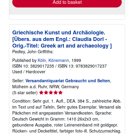
Add to basket
Griechische Kunst und Archäologie.
[Übers. aus dem Engl.: Claudia Dorl -
Orig.-Titel: Greek art and archaeology ]
Pedley, John Griffiths:
Published by
Köln, Könemann
, 1999
ISBN 10: 3829017235
/
ISBN 13: 9783829017237
Used
/
Hardcover
Seller:
Versandantiquariat Gebraucht und Selten
,
Mülheim a.d. Ruhr, NRW, Germany
Seller
(5-star seller)
rating
Condition: Sehr gut. 1. Aufl., DEA. 384 S., zahlreiche Abb.
5
im Text und auf Tafeln, Sehr gutes Exemplar. Versand als
out
Päckchen mit angepassten Versandkosten. Sprache:
of
Deutsch Gewicht in Gramm: 1410 26x2x3 cm,
5
gebundene Ausgabe, roter Leineneinband mit goldgepr.
stars
Rücken- und Deckeltitel, farbiger foto-ill. Schutzumschlag.