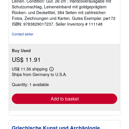
Leinen. Condition: Gut. 26 cm ; Hardcoverausgabe mit
5
Schutzumschlag, Leineneinband mit goldgeprägtem
out
Rücken- und Deckeltitel, 384 Seiten mit zahlreichen
of
Fotos, Zeichnungen und Karten. Gutes Exemplar. pw172
5
ISBN: 9783829017237.
Seller Inventory # 111148
stars
Contact seller
Buy Used
US$ 11.91
US$ 11.56 shipping
Learn
Ships from Germany to U.S.A.
more
about
Quantity: 1 available
shipping
rates
Add to basket
Griechische Kunst und Archäologie