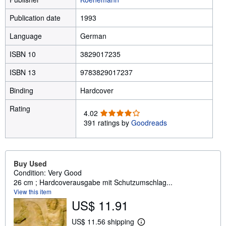
Publication date
1993
Language
German
ISBN 10
3829017235
ISBN 13
9783829017237
Binding
Hardcover
Rating
4
4.02
.
391 ratings by
Goodreads
0
2
o
u
Buy Used
t
Condition: Very Good
o
26 cm ; Hardcoverausgabe mit Schutzumschlag...
f
View this item
5
US$ 11.91
s
t
US$ 11.56 shipping
L