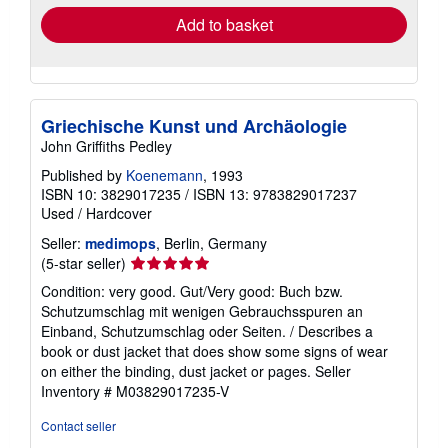
Add to basket
Griechische Kunst und Archäologie
John Griffiths Pedley
Published by
Koenemann
, 1993
ISBN 10: 3829017235
/
ISBN 13: 9783829017237
Used
/
Hardcover
Seller:
medimops
, Berlin, Germany
Seller
(5-star seller)
rating
Condition: very good. Gut/Very good: Buch bzw.
5
Schutzumschlag mit wenigen Gebrauchsspuren an
out
Einband, Schutzumschlag oder Seiten. / Describes a
of
book or dust jacket that does show some signs of wear
5
on either the binding, dust jacket or pages.
Seller
stars
Inventory # M03829017235-V
Contact seller