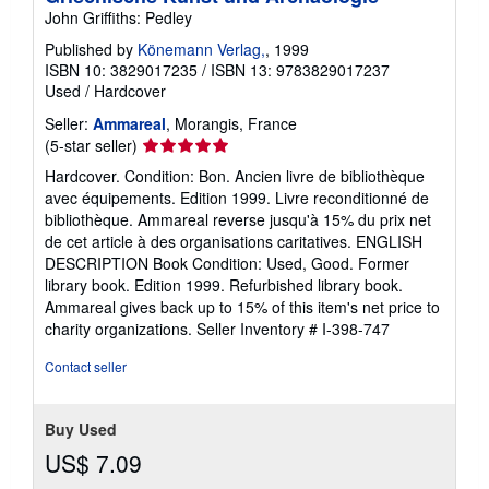
John Griffiths: Pedley
Published by
Könemann Verlag,
, 1999
ISBN 10: 3829017235
/
ISBN 13: 9783829017237
Used
/
Hardcover
Seller:
Ammareal
, Morangis, France
Seller
(5-star seller)
rating
Hardcover. Condition: Bon. Ancien livre de bibliothèque
5
avec équipements. Edition 1999. Livre reconditionné de
out
bibliothèque. Ammareal reverse jusqu'à 15% du prix net
of
de cet article à des organisations caritatives. ENGLISH
5
DESCRIPTION Book Condition: Used, Good. Former
stars
library book. Edition 1999. Refurbished library book.
Ammareal gives back up to 15% of this item's net price to
charity organizations.
Seller Inventory # I-398-747
Contact seller
Buy Used
US$ 7.09