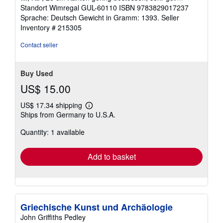
out
Standort Wimregal GUL-60110 ISBN 9783829017237
of
Sprache: Deutsch Gewicht in Gramm: 1393.
Seller
5
Inventory # 215305
stars
Contact seller
Buy Used
US$ 15.00
US$ 17.34 shipping
Learn
Ships from Germany to U.S.A.
more
about
Quantity: 1 available
shipping
rates
Add to basket
Griechische Kunst und Archäologie
John Griffiths Pedley