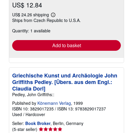
US$ 12.84
US$ 24.26 shipping
Learn
Ships from Czech Republic to U.S.A.
more
about
Quantity: 1 available
shipping
rates
Add to basket
Griechische Kunst und Archäologie John
Griffiths Pedley. [Übers. aus dem Engl.:
Claudia Dorl]
Pedley, John Griffiths::
Published by
Könemann Verlag
, 1999
ISBN 10: 3829017235
/
ISBN 13: 9783829017237
Used
/
Hardcover
Seller:
Book Broker
, Berlin, Germany
Seller
(5-star seller)