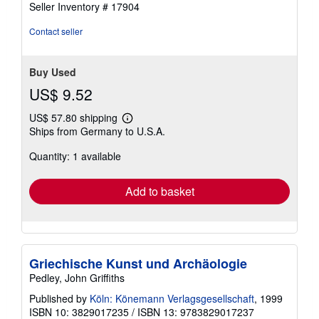
Seller Inventory # 17904
Contact seller
Buy Used
US$ 9.52
US$ 57.80 shipping
Learn
Ships from Germany to U.S.A.
more
about
Quantity: 1 available
shipping
rates
Add to basket
Griechische Kunst und Archäologie
Pedley, John Griffiths
Published by
Köln: Könemann Verlagsgesellschaft
, 1999
ISBN 10: 3829017235
/
ISBN 13: 9783829017237