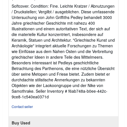
rating
Softcover. Condition: Fine. Leichte Kratzer / Abnutzungen
5
/ Druckstellen; Vergilbt / ausgeblichen. Diese umfassende
out
Untersuchung von John Griffiths Pedley behandelt 3000
of
Jahre griechischer Geschichte mit nahezu 400
5
Illustrationen und einem autoritativen Text, der sich auf
stars
die materielle Kultur konzentriert, insbesondere auf
Keramik, Statuen und Architektur. "Griechische Kunst und
Archäologie" integriert aktuelle Forschungen zu Themen
wie Einflüsse aus dem Nahen Osten und die Verbreitung
griechischer Ideen in andere Teile des Mittelmeers.
Besonders interessant ist Pedleys geschichtliche
Betrachtung des Parthenons, die eine nützliche Übersicht
über seine Metopen und Friese bietet. Zudem bietet er
durchdachte stilistische Anmerkungen zu bekannten
Objekten wie der Laokoongruppe und der Nike von
Samothrake.
Seller Inventory # f6ab748a-b0ee-442c-
9ce8-1c540ea0371d
Contact seller
Buy Used