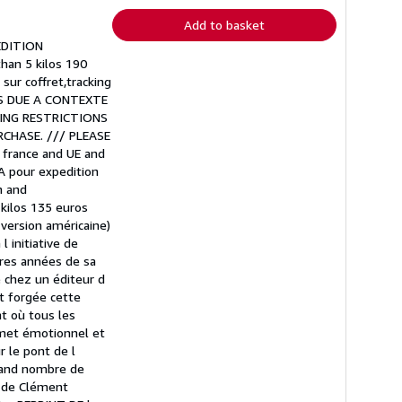
Add to basket
EEDITION
han 5 kilos 190
ur coffret,tracking
AYS DUE A CONTEXTE
ING RESTRICTIONS
CHASE. /// PLEASE
france and UE and
A pour expedition
h and
 kilos 135 euros
version américaine)
l initiative de
ères années de sa
e chez un éditeur d
st forgée cette
nt où tous les
met émotionnel et
 le pont de l
grand nombre de
e de Clément