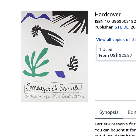
5
stars
Hardcover
ISBN 10: 3869308192
Publisher:
STEIDL
,
20
View all
copies of th
1 Used
From
US$ 925.87
Synopsis
Edi
Synopsis
Cartier-Bresson's fir
You can bought it fo
but if you don't hav