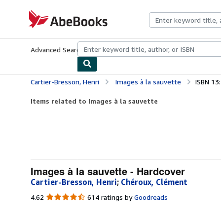
Skip to main content
AbeBooks.com
Advanced Search
Browse Collections
Rare Books
Art & Collecti
Cartier-Bresson, Henri
Images à la sauvette
ISBN 13
Items related to Images à la sauvette
Images à la sauvette - Hardcover
Cartier-Bresson, Henri
;
Chéroux, Clément
4.62
4.62
614 ratings by
Goodreads
out
of