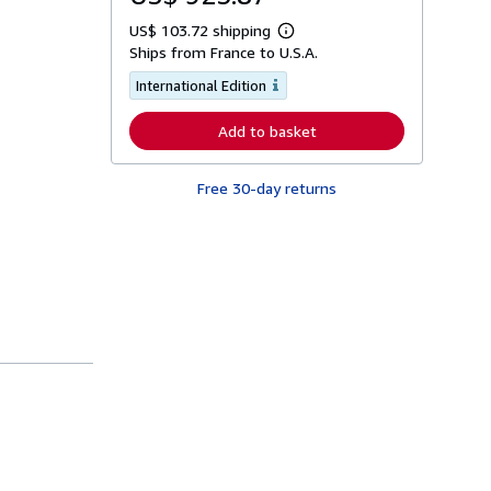
US$ 103.72 shipping
L
Ships from France to U.S.A.
e
a
International Edition
r
n
m
Add to basket
o
r
e
a
Free 30-day returns
b
o
u
t
s
h
i
p
p
i
n
g
r
a
t
e
s