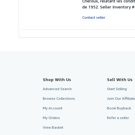
Chéroux, relatant les condit
de 1952.
Seller Inventory
Contact seller
Shop With Us
Sell With Us
Advanced Search
Start Selling
Browse Collections
Join Our Affilia
My Account
Book Buyback
My Orders
Refer a seller
View Basket