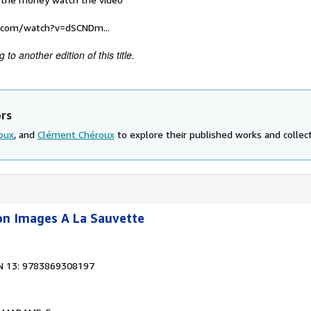
.com/watch?v=dSCNDm...
to another edition of this title.
ors
oux
, and
Clément Chéroux
to explore their published works and collect
on Images A La Sauvette
N 13: 9783869308197