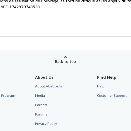
ions de réalisation de l ouvrage, sa fortune critique et les enjeux du t
 # ABE-1742970748328
Back to top
About Us
Find Help
About AbeBooks
Help
te Program
Media
Customer Support
Careers
Forums
Privacy Policy