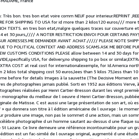
-MADAME, France
on: Très bon. tres bon etat voire comm NEUF pour interieur.REPRINT ,R
RE FOR SHIPPING TO USA for id more than 2 kilos120 euros/// more t
H TEXTS. en tres bon etat,malgre quelques traces sur couverture et s
re 14 et 30 jours,//// A NOTER RESTRICTION ENVOI POUR CERTAINS P
UR ADRESSES.ME DEMANDER AVANT ACHAT.///// PLEASE NOTE SHIPP
UE TO POLITICAL CONTEXT AND ADDRESS SCAMS.ASK ME BEFORE PUR
W CUSTOMS CONDITIONS PLEASE allow between 14 and 30 days for 
E,specifically USA, for delivery,no shipping to po box or similar,EXTR
,EXTRA COST at real cost for internationalexemple, for Id.America nort
n 2 kilos total shipping cost 50 euros,lees than 5 kilos 75,less than 10
K me before for details Images à la sauvette (The Decisive Moment en 
res de photographies jamais publié. Sorti en 1952 aux éditions Verve, à 
otographies réalisées par Henri Cartier-Bresson durant les vingt premi
ne monographie du meilleur de l oeuvre d Henri Cartier-Bresson, publié
iginale de Matisse. C est aussi une large présentation de son art, où e
» qui donnera son titre à l édition américaine de l ouvrage : le mome
r produire une image, non pas le sommet d une action, mais un som
a célèbre photographie d un homme sautant au-dessus d une flaque sur
e St Lazare. Ce livre demeure une référence incontournable pour un 
édition est un fac-similé de l ouvrage original, augmenté d une étud