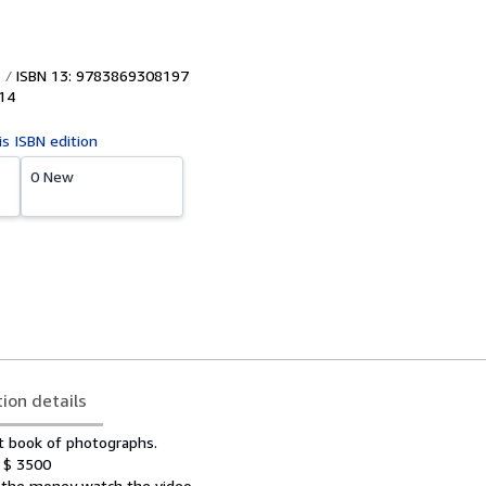
ISBN 13: 9783869308197
14
is ISBN edition
0 New
tion details
st book of photographs.
r $ 3500
e the money watch the video