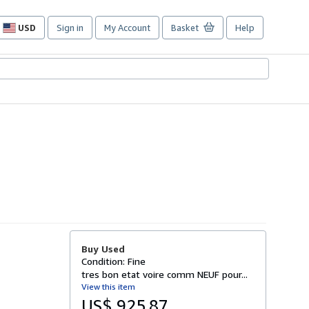
USD
Sign in
My Account
Basket
Help
Site
shopping
preferences
Buy Used
Condition: Fine
tres bon etat voire comm NEUF pour...
View this item
US$ 925.87