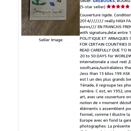
Seller:
GREBOOKS
, BOURG
Seller
(5-star seller)
rating
Couverture rigide. Conditi
5
2014/////// really HIGH FA
out
euros/// EN FRANCAIS FRENC
of
with signature,delai ent
5
POLITIQUE ET ARNAQUES S
Seller Image
stars
FOR CERTAIN COUNTRIES D
READ CAREFULLY DUE TO NE
20 to 50 DAYS for WORLDWID
internationale a cout reel 
south,asia,Australialess tha
,less than 15 kilos 199 AS
est l un des plus grands liv
Tériade, il regroupe les ph
carrière. C est, en 1952, u
art, avec une couverture or
notion de « moment décisif 
éléments s assemblent pou
formel, comme l illustre l
Europe avec en fond la gar
photographes. La présente 