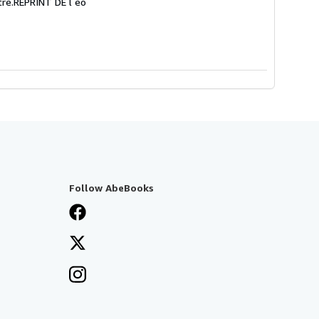
itre.REPRINT DE l eo
Follow AbeBooks