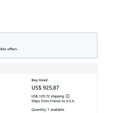
ible offers.
Buy Used
US$ 925.87
US$ 103.72 shipping
Learn
Ships from France to U.S.A.
more
about
shipping
Quantity: 1 available
rates