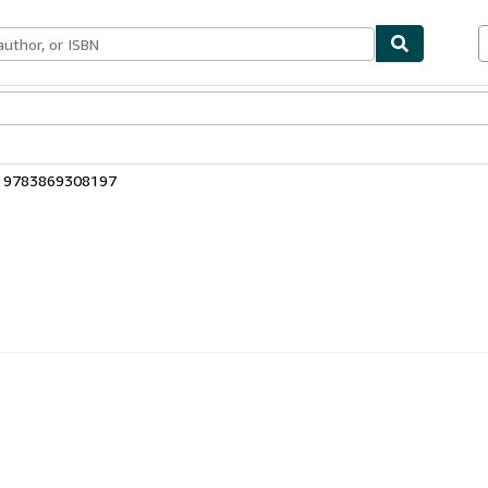
bles
Textbooks
Sellers
Start Selling
: 9783869308197