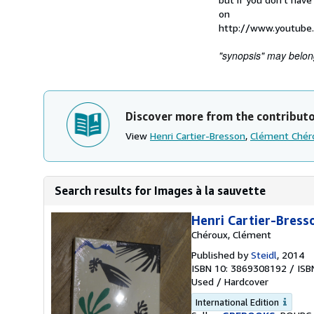
on
http://www.youtube
"synopsis" may belong 
Discover more from the contribut
View
Henri Cartier-Bresson
,
Clément Chér
Search results for Images à la sauvette
Henri Cartier-Bress
Chéroux, Clément
Published by
Steidl
, 2014
ISBN 10: 3869308192
/
ISB
Used
/
Hardcover
International Edition