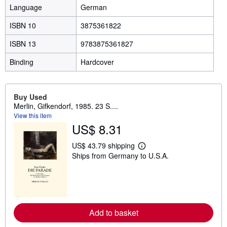
Language
German
ISBN 10
3875361822
ISBN 13
9783875361827
Binding
Hardcover
Buy Used
Merlin, Gifkendorf, 1985. 23 S....
View this item
US$ 8.31
US$ 43.79 shipping
L
Ships from Germany to U.S.A.
e
a
r
n
m
o
r
e
Add to basket
a
b