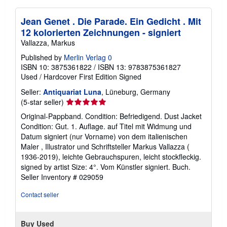
Jean Genet . Die Parade. Ein Gedicht . Mit
12 kolorierten Zeichnungen - signiert
Vallazza, Markus
Published by
Merlin Verlag 0
ISBN 10: 3875361822
/
ISBN 13: 9783875361827
Used
/
Hardcover
First Edition
Signed
Seller:
Antiquariat Luna
, Lüneburg, Germany
Seller
(5-star seller)
rating
Original-Pappband. Condition: Befriedigend. Dust Jacket
5
Condition: Gut. 1. Auflage. auf Titel mit Widmung und
out
Datum signiert (nur Vorname) von dem italienischen
of
Maler , Illustrator und Schriftsteller Markus Vallazza (
5
1936-2019), leichte Gebrauchspuren, leicht stockfleckig.
stars
signed by artist Size: 4°. Vom Künstler signiert. Buch.
Seller Inventory # 029059
Contact seller
Buy Used