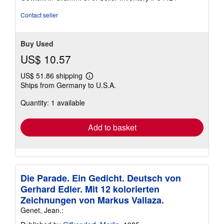
5
stars
Contact seller
Buy Used
US$ 10.57
US$ 51.86 shipping
Learn
Ships from Germany to U.S.A.
more
about
Quantity: 1 available
shipping
rates
Add to basket
Die Parade. Ein Gedicht. Deutsch von
Gerhard Edler. Mit 12 kolorierten
Zeichnungen von Markus Vallaza.
Genet, Jean.: