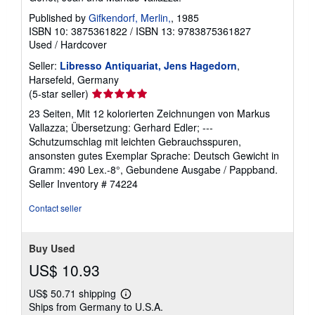
Published by
Gifkendorf, Merlin,
, 1985
ISBN 10: 3875361822
/
ISBN 13: 9783875361827
Used
/
Hardcover
Seller:
Libresso Antiquariat, Jens Hagedorn
,
Harsefeld, Germany
Seller
(5-star seller)
rating
23 Seiten, Mit 12 kolorierten Zeichnungen von Markus
5
Vallazza; Übersetzung: Gerhard Edler; ---
out
Schutzumschlag mit leichten Gebrauchsspuren,
of
ansonsten gutes Exemplar Sprache: Deutsch Gewicht in
5
Gramm: 490 Lex.-8°, Gebundene Ausgabe / Pappband.
stars
Seller Inventory # 74224
Contact seller
Buy Used
US$ 10.93
US$ 50.71 shipping
Learn
Ships from Germany to U.S.A.
more