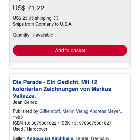
US$ 71.22
US$ 23.05 shipping
Learn
Ships from Germany to U.S.A.
more
about
Quantity: 1 available
shipping
rates
Add to basket
Die Parade - Ein Gedicht. Mit 12
kolorierten Zeichnungen von Markus
Vallazza.
Jean Genet:
Published by
Gifkendorf, Merlin Verlag Andreas Meyer,
,
1985
ISBN 10: 3875361822
/
ISBN 13: 9783875361827
Used
/
Hardcover
Seller:
Antiquariat Kirchheim
, Lehrte, Germany