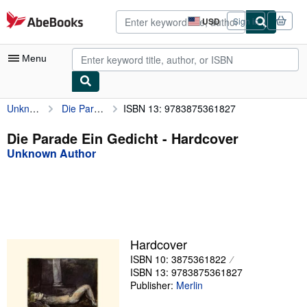
Skip to main content
AbeBooks.com
USD
Sign in
Site
shopping
preferences
Menu
Unknown Author
Die Parade Ein Gedicht
ISBN 13: 9783875361827
My Account
My Purchases
Die Parade Ein Gedicht - Hardcover
Unknown Author
Advanced Search
Browse Collections
Rare Books
Art & Collectibles
Hardcover
Textbooks
ISBN 10: 3875361822
ISBN 13: 9783875361827
Sellers
Publisher:
Merlin
Start Selling