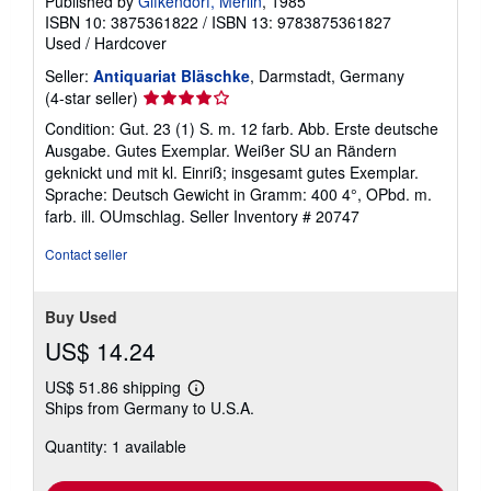
Published by
Gifkendorf, Merlin
, 1985
ISBN 10: 3875361822
/
ISBN 13: 9783875361827
Used
/
Hardcover
Seller:
Antiquariat Bläschke
, Darmstadt, Germany
Seller
(4-star seller)
rating
Condition: Gut. 23 (1) S. m. 12 farb. Abb. Erste deutsche
4
Ausgabe. Gutes Exemplar. Weißer SU an Rändern
out
geknickt und mit kl. Einriß; insgesamt gutes Exemplar.
of
Sprache: Deutsch Gewicht in Gramm: 400 4°, OPbd. m.
5
farb. ill. OUmschlag.
Seller Inventory # 20747
stars
Contact seller
Buy Used
US$ 14.24
US$ 51.86 shipping
Learn
Ships from Germany to U.S.A.
more
about
Quantity: 1 available
shipping
rates