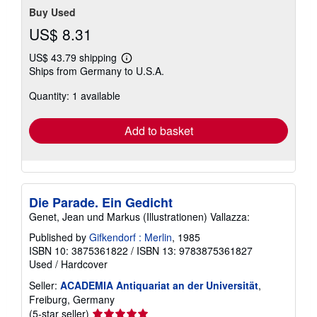
Buy Used
US$ 8.31
US$ 43.79 shipping
Learn
Ships from Germany to U.S.A.
more
about
Quantity: 1 available
shipping
rates
Add to basket
Die Parade. Ein Gedicht
Genet, Jean und Markus (Illustrationen) Vallazza:
Published by
Gifkendorf : Merlin
, 1985
ISBN 10: 3875361822
/
ISBN 13: 9783875361827
Used
/
Hardcover
Seller:
ACADEMIA Antiquariat an der Universität
,
Freiburg, Germany
Seller
(5-star seller)