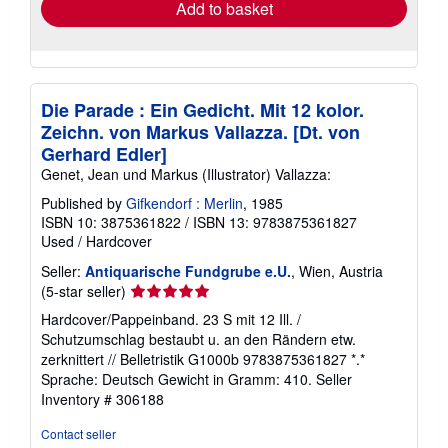
Add to basket
Die Parade : Ein Gedicht. Mit 12 kolor.
Zeichn. von Markus Vallazza. [Dt. von
Gerhard Edler]
Genet, Jean und Markus (Illustrator) Vallazza:
Published by
Gifkendorf : Merlin
, 1985
ISBN 10: 3875361822
/
ISBN 13: 9783875361827
Used
/
Hardcover
Seller:
Antiquarische Fundgrube e.U.
, Wien, Austria
Seller
(5-star seller)
rating
Hardcover/Pappeinband. 23 S mit 12 Ill. /
5
Schutzumschlag bestaubt u. an den Rändern etw.
out
zerknittert // Belletristik G1000b 9783875361827 *.*
of
Sprache: Deutsch Gewicht in Gramm: 410.
Seller
5
Inventory # 306188
stars
Contact seller