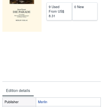
Help
9 Used
0 New
From
US$
CLOSE
8.31
Edition details
Publisher
Merlin