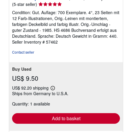
Seller
(5-star seller)
rating
Condition: Gut. Auflage: 700 Exemplare. 4°, 23 Seiten mit
5
12 Farb-Illustrationen, Orig.-Leinen mit montiertem,
out
farbigen Deckelbild und farbig illustr. Orig.-Umchlag -
of
guter Zustand - 1985. HS 4686 Buchversand erfolgt aus
5
Deutschland. Sprache: Deutsch Gewicht in Gramm: 440.
stars
Seller Inventory # 57462
Contact seller
Buy Used
US$ 9.50
US$ 92.20 shipping
Learn
Ships from Germany to U.S.A.
more
about
Quantity: 1 available
shipping
rates
Add to basket