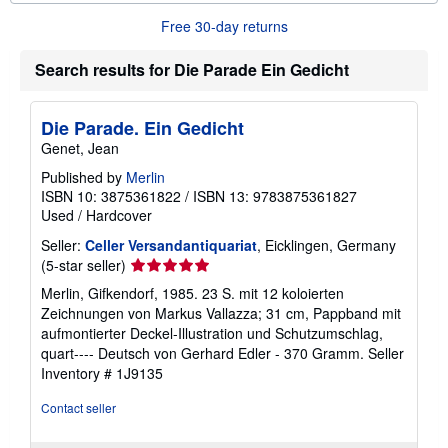
o
Free 30-day returns
u
t
s
Search results for Die Parade Ein Gedicht
h
i
p
p
Die Parade. Ein Gedicht
i
Genet, Jean
n
g
Published by
Merlin
r
a
ISBN 10: 3875361822
/
ISBN 13: 9783875361827
t
Used
/
Hardcover
e
s
Seller:
Celler Versandantiquariat
, Eicklingen, Germany
Seller
(5-star seller)
rating
Merlin, Gifkendorf, 1985. 23 S. mit 12 koloierten
5
Zeichnungen von Markus Vallazza; 31 cm, Pappband mit
out
aufmontierter Deckel-Illustration und Schutzumschlag,
of
quart---- Deutsch von Gerhard Edler - 370 Gramm.
Seller
5
Inventory # 1J9135
stars
Contact seller