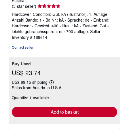
Austria
Seller
(5-star seller)
rating
Hardcover. Condition: Gut. kA (illustrator). 1. Auflage.
5
Anzahl Bände: 1 - Bd.Nr.: kA - Sprache: de - Einband:
out
Hardcover - Gewicht: 400 - Illust.: kA - Zustand: Gut -
of
leichte gebrauchsspuren. nur 700 auflage.
Seller
5
Inventory # 188614
stars
Contact seller
Buy Used
US$ 23.74
US$ 69.15 shipping
Learn
Ships from Austria to U.S.A.
more
about
Quantity: 1 available
shipping
rates
Add to basket