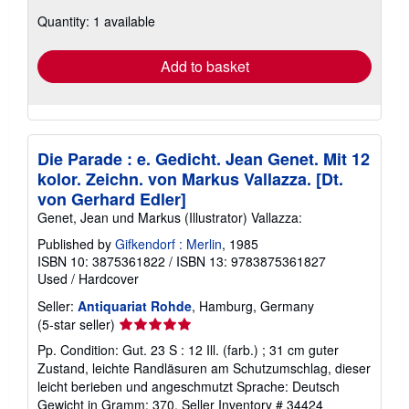
about
Quantity: 1 available
shipping
rates
Add to basket
Die Parade : e. Gedicht. Jean Genet. Mit 12
kolor. Zeichn. von Markus Vallazza. [Dt.
von Gerhard Edler]
Genet, Jean und Markus (Illustrator) Vallazza:
Published by
Gifkendorf : Merlin
, 1985
ISBN 10: 3875361822
/
ISBN 13: 9783875361827
Used
/
Hardcover
Seller:
Antiquariat Rohde
, Hamburg, Germany
Seller
(5-star seller)
rating
Pp. Condition: Gut. 23 S : 12 Ill. (farb.) ; 31 cm guter
5
Zustand, leichte Randläsuren am Schutzumschlag, dieser
out
leicht berieben und angeschmutzt Sprache: Deutsch
of
Gewicht in Gramm: 370.
Seller Inventory # 34424