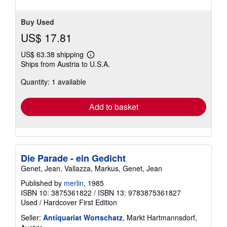
Buy Used
US$ 17.81
US$ 63.38 shipping
Learn
Ships from Austria to U.S.A.
more
about
Quantity: 1 available
shipping
rates
Add to basket
Die Parade - ein Gedicht
Genet, Jean, Vallazza, Markus, Genet, Jean
Published by
merlin
, 1985
ISBN 10: 3875361822
/
ISBN 13: 9783875361827
Used
/
Hardcover
First Edition
Seller:
Antiquariat Wortschatz
, Markt Hartmannsdorf,