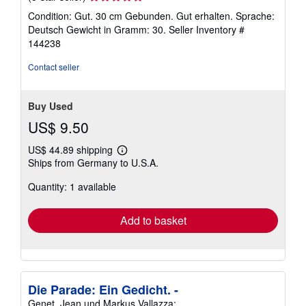
rating
Condition: Gut. 30 cm Gebunden. Gut erhalten. Sprache:
5
Deutsch Gewicht in Gramm: 30.
Seller Inventory #
out
144238
of
5
Contact seller
stars
Buy Used
US$ 9.50
US$ 44.89 shipping
Learn
Ships from Germany to U.S.A.
more
about
Quantity: 1 available
shipping
rates
Add to basket
Die Parade: Ein Gedicht. -
Genet, Jean und Markus Vallazza: