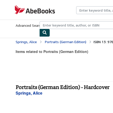
Skip to main content
AbeBooks.com
Advanced Search
Browse Collections
Rare Books
Art & Collecti
Springs, Alice
Portraits (German Edition)
ISBN 13: 9
Items related to Portraits (German Edition)
Portraits (German Edition) - Hardcover
Springs, Alice