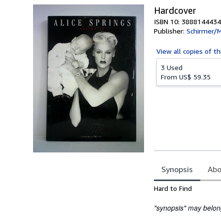
Hardcover
ISBN 10: 3888144434
Publisher:
Schirmer/
View all
copies of th
3 Used
From
US$ 59.35
Synopsis
Abo
Synopsis
Hard to Find
"synopsis" may belong 