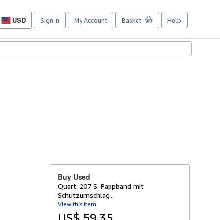
USD
Sign in
My Account
Basket
Help
Site
shopping
preferences
Buy Used
Quart. 207 S. Pappband mit
Schutzumschlag...
View this item
US$ 59.35