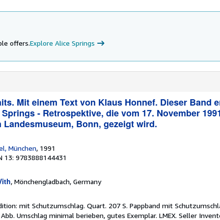
le offers.
Explore Alice Springs
aits. Mit einem Text von Klaus Honnef. Dieser Band e
e Springs - Retrospektive, die vom 17. November 1991
n Landesmuseum, Bonn, gezeigt wird.
el, München
, 1991
N 13: 9783888144431
Vith
, Mönchengladbach, Germany
ition: mit Schutzumschlag. Quart. 207 S. Pappband mit Schutzumschla
-w. Abb. Umschlag minimal berieben, gutes Exemplar. LMEX.
Seller Inven