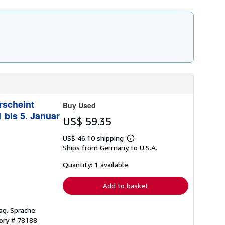
rscheint
Buy Used
 bis 5. Januar
US$ 59.35
US$ 46.10 shipping
Learn
Ships from Germany to U.S.A.
more
about
shipping
Quantity: 1 available
rates
Add to basket
g. Sprache:
tory # 78188