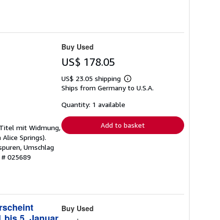
Buy Used
US$ 178.05
US$ 23.05 shipping
Learn
Ships from Germany to U.S.A.
more
about
shipping
Quantity: 1 available
rates
Add to basket
 Titel mit Widmung,
Alice Springs).
sspuren, Umschlag
y # 025689
rscheint
Buy Used
 bis 5. Januar