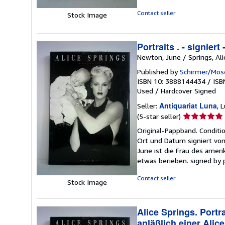
out
of
Contact seller
Stock Image
5
stars
Portraits . - signiert
Newton, June / Springs, Ali
Published by
Schirmer/Mos
ISBN 10: 3888144434
/
ISB
Used
/
Hardcover
Signed
Antiquariat Luna
Seller:
, 
Seller
(5-star seller)
rating
Original-Pappband. Conditi
5
Ort und Datum signiert von
out
June ist die Frau des amer
of
etwas berieben. signed by 
5
stars
Contact seller
Stock Image
Alice Springs. Portr
anläßlich einer Alic