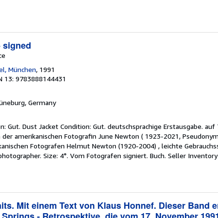
 - signed
ce
el, München
, 1991
N 13: 9783888144431
Lüneburg, Germany
on: Gut. Dust Jacket Condition: Gut. deutschsprachige Erstausgabe. auf
 der amerikanischen Fotografin June Newton ( 1923-2021, Pseudonym 
ikanischen Fotografen Helmut Newton (1920-2004) , leichte Gebrauch
photographer. Size: 4°. Vom Fotografen signiert. Buch.
Seller Inventor
aits. Mit einem Text von Klaus Honnef. Dieser Band e
e Springs - Retrospektive, die vom 17. November 1991