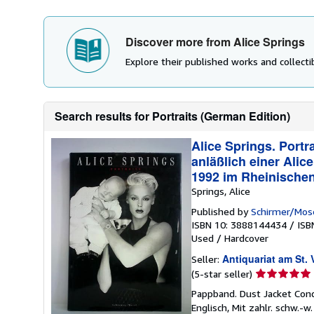
Discover more from Alice Springs
Explore their published works and collectib
Search results for Portraits (German Edition)
Alice Springs. Portr
anläßlich einer Alic
1992 im Rheinische
Springs, Alice
Published by
Schirmer/Mos
ISBN 10: 3888144434
/
ISB
Used
/
Hardcover
Antiquariat am St. 
Seller:
Seller
(5-star seller)
rating
Pappband. Dust Jacket Cond
5
Englisch, Mit zahlr. schw.