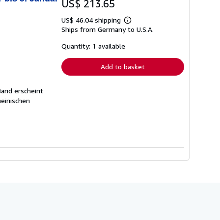
US$ 213.65
US$ 46.04 shipping
Learn
Ships from Germany to U.S.A.
more
about
shipping
Quantity: 1 available
rates
Add to basket
Band erscheint
heinischen