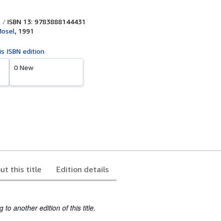
ISBN 13: 9783888144431
Mosel
,
1991
is ISBN edition
0 New
ut this title
Edition details
to another edition of this title.