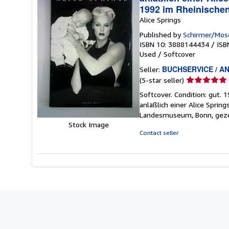
1992 im Rheinischen
Alice Springs
Published by
Schirmer/Mos
ISBN 10: 3888144434
/
ISB
Used
/
Softcover
BUCHSERVICE / AN
Seller:
Seller
(5-star seller)
rating
Softcover. Condition: gut. 
5
anläßlich einer Alice Sprin
out
Landesmuseum, Bonn, gezei
of
Stock Image
5
Contact seller
stars