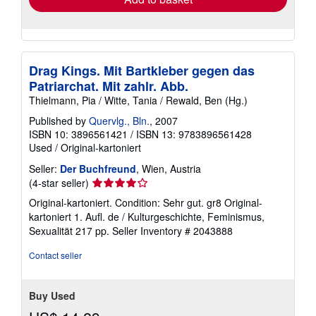
Drag Kings. Mit Bartkleber gegen das
Patriarchat. Mit zahlr. Abb.
Thielmann, Pia / Witte, Tania / Rewald, Ben (Hg.)
Published by
Quervlg., Bln.
, 2007
ISBN 10: 3896561421
/
ISBN 13: 9783896561428
Used
/
Original-kartoniert
Seller:
Der Buchfreund
, Wien, Austria
Seller
(4-star seller)
rating
Original-kartoniert. Condition: Sehr gut. gr8 Original-
4
kartoniert 1. Aufl. de / Kulturgeschichte, Feminismus,
out
Sexualität 217 pp.
Seller Inventory # 2043888
of
5
Contact seller
stars
Buy Used