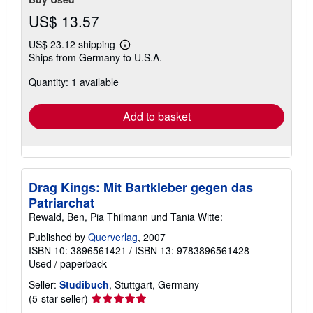
US$ 13.57
US$ 23.12 shipping
Learn
Ships from Germany to U.S.A.
more
about
Quantity: 1 available
shipping
rates
Add to basket
Drag Kings: Mit Bartkleber gegen das
Patriarchat
Rewald, Ben, Pia Thilmann und Tania Witte:
Published by
Querverlag
, 2007
ISBN 10: 3896561421
/
ISBN 13: 9783896561428
Used
/
paperback
Seller:
Studibuch
, Stuttgart, Germany
Seller
(5-star seller)
rating