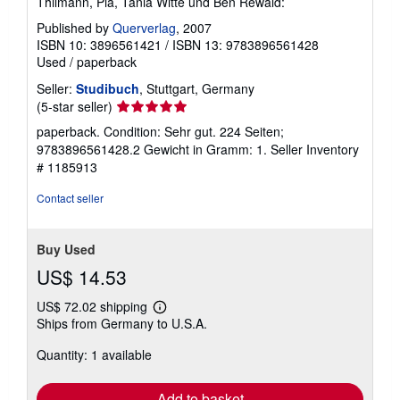
Thilmann, Pia, Tania Witte und Ben Rewald:
Published by
Querverlag
, 2007
ISBN 10: 3896561421
/
ISBN 13: 9783896561428
Used
/
paperback
Seller:
Studibuch
, Stuttgart, Germany
Seller
(5-star seller)
rating
paperback. Condition: Sehr gut. 224 Seiten;
5
9783896561428.2 Gewicht in Gramm: 1.
Seller Inventory
out
# 1185913
of
5
Contact seller
stars
Buy Used
US$ 14.53
US$ 72.02 shipping
Learn
Ships from Germany to U.S.A.
more
about
Quantity: 1 available
shipping
rates
Add to basket