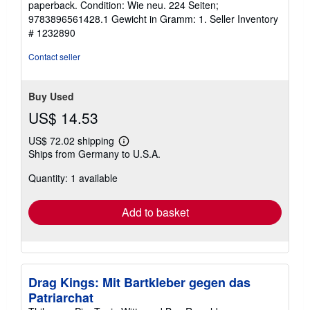
paperback. Condition: Wie neu. 224 Seiten;
5
9783896561428.1 Gewicht in Gramm: 1.
Seller Inventory
out
# 1232890
of
5
Contact seller
stars
Buy Used
US$ 14.53
US$ 72.02 shipping
Learn
Ships from Germany to U.S.A.
more
about
Quantity: 1 available
shipping
rates
Add to basket
Drag Kings: Mit Bartkleber gegen das
Patriarchat