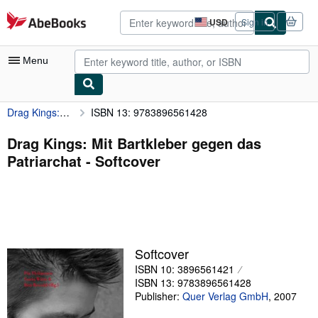
Skip to main content
AbeBooks.com
USD
Sign in
Site
shopping
preferences
Menu
Drag Kings: Mit Bartkleber gegen das Patriarchat
ISBN 13: 9783896561428
My Account
My Purchases
Drag Kings: Mit Bartkleber gegen das
Patriarchat - Softcover
Advanced Search
Browse Collections
Rare Books
Art & Collectibles
Softcover
Textbooks
ISBN 10: 3896561421
ISBN 13: 9783896561428
Sellers
Publisher:
Quer Verlag GmbH
,
2007
Start Selling