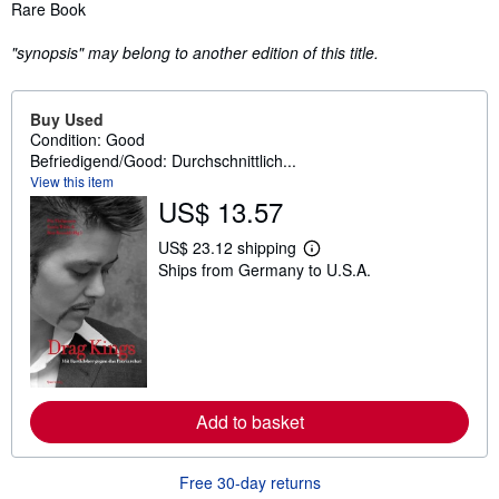
Synopsis
Rare Book
"synopsis" may belong to another edition of this title.
Buy Used
Condition: Good
Befriedigend/Good: Durchschnittlich...
View this item
US$ 13.57
US$ 23.12 shipping
L
Ships from Germany to U.S.A.
e
a
r
n
m
o
r
e
a
Add to basket
b
o
u
t
Free 30-day returns
s