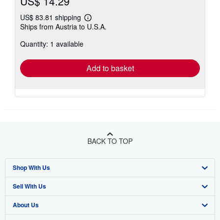
US$ 14.29
US$ 83.81 shipping
Learn
Ships from Austria to U.S.A.
more
about
Quantity: 1 available
shipping
rates
Add to basket
BACK TO TOP
Shop With Us
Sell With Us
Advanced Search
About Us
Browse Collections
Start Selling