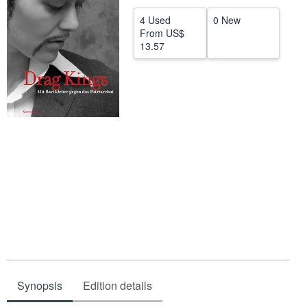
Help
4 Used
0 New
From
US$
CLOSE
13.57
Synopsis
Edition details