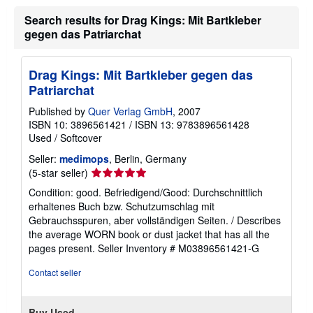
h
i
Search results for Drag Kings: Mit Bartkleber
p
gegen das Patriarchat
p
i
n
g
Drag Kings: Mit Bartkleber gegen das
r
Patriarchat
a
t
e
Published by
Quer Verlag GmbH
, 2007
s
ISBN 10: 3896561421
/
ISBN 13: 9783896561428
Used
/
Softcover
Seller:
medimops
, Berlin, Germany
Seller
(5-star seller)
rating
Condition: good. Befriedigend/Good: Durchschnittlich
5
erhaltenes Buch bzw. Schutzumschlag mit
out
Gebrauchsspuren, aber vollständigen Seiten. / Describes
of
the average WORN book or dust jacket that has all the
5
pages present.
Seller Inventory # M03896561421-G
stars
Contact seller
Buy Used