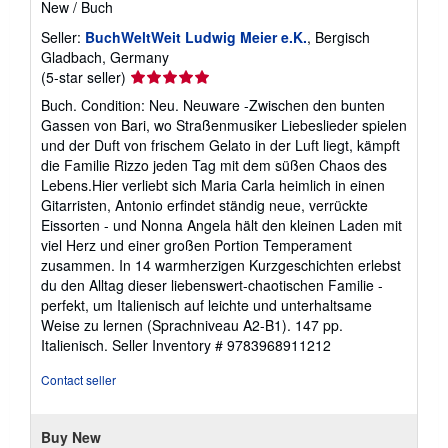
New
/
Buch
Seller:
BuchWeltWeit Ludwig Meier e.K.
, Bergisch
Gladbach, Germany
Seller
(5-star seller)
rating
Buch. Condition: Neu. Neuware -Zwischen den bunten
5
Gassen von Bari, wo Straßenmusiker Liebeslieder spielen
out
und der Duft von frischem Gelato in der Luft liegt, kämpft
of
die Familie Rizzo jeden Tag mit dem süßen Chaos des
5
Lebens.Hier verliebt sich Maria Carla heimlich in einen
stars
Gitarristen, Antonio erfindet ständig neue, verrückte
Eissorten - und Nonna Angela hält den kleinen Laden mit
viel Herz und einer großen Portion Temperament
zusammen. In 14 warmherzigen Kurzgeschichten erlebst
du den Alltag dieser liebenswert-chaotischen Familie -
perfekt, um Italienisch auf leichte und unterhaltsame
Weise zu lernen (Sprachniveau A2-B1). 147 pp.
Italienisch.
Seller Inventory # 9783968911212
Contact seller
Buy New