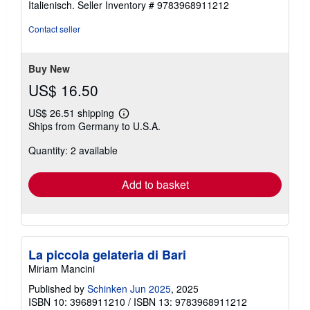
Italienisch.
Seller Inventory # 9783968911212
Contact seller
Buy New
US$ 16.50
US$ 26.51 shipping
Learn
Ships from Germany to U.S.A.
more
about
Quantity: 2 available
shipping
rates
Add to basket
La piccola gelateria di Bari
Miriam Mancini
Published by
Schinken Jun 2025
, 2025
ISBN 10: 3968911210
/
ISBN 13: 9783968911212