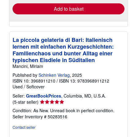
Add to basket
La piccola gelateria di Bari: Italienisch
lernen mit einfachen Kurzgeschichten:
Familienchaos und bunter Alltag einer
typischen Eisdiele in Süditalien
Mancini, Miriam
Published by
Schinken Verlag
, 2025
ISBN 10: 3968911210
/
ISBN 13: 9783968911212
Used
/
Softcover
Seller:
GreatBookPrices
, Columbia, MD, U.S.A.
Seller
(5-star seller)
rating
Condition: As New. Unread book in perfect condition.
5
Seller Inventory # 50283516
out
of
Contact seller
5