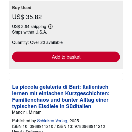
stars
Buy Used
US$ 35.82
US$ 2.64 shipping
Learn
Ships within U.S.A.
more
about
Quantity: Over 20 available
shipping
rates
Add to basket
La piccola gelateria di Bari: Italienisch
lernen mit einfachen Kurzgeschichten:
Familienchaos und bunter Alltag einer
typischen Eisdiele in Süditalien
Mancini, Miriam
Published by
Schinken Verlag
, 2025
ISBN 10: 3968911210
/
ISBN 13: 9783968911212
Used
/
Softcover