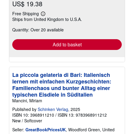
US$ 19.38
Free Shipping
Learn
Ships from United Kingdom to U.S.A.
more
about
Quantity: Over 20 available
shipping
rates
Add to basket
La piccola gelateria di Bari: Italienisch
lernen mit einfachen Kurzgeschichten:
Familienchaos und bunter Alltag einer
typischen Eisdiele in Süditalien
Mancini, Miriam
Published by
Schinken Verlag
, 2025
ISBN 10: 3968911210
/
ISBN 13: 9783968911212
New
/
Softcover
Seller:
GreatBookPricesUK
, Woodford Green, United