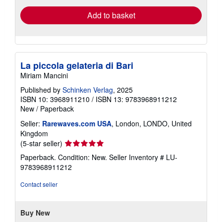
Add to basket
La piccola gelateria di Bari
Miriam Mancini
Published by
Schinken Verlag
, 2025
ISBN 10: 3968911210
/
ISBN 13: 9783968911212
New
/
Paperback
Seller:
Rarewaves.com USA
, London, LONDO, United
Kingdom
Seller
(5-star seller)
rating
Paperback. Condition: New.
Seller Inventory # LU-
5
9783968911212
out
of
Contact seller
5
stars
Buy New