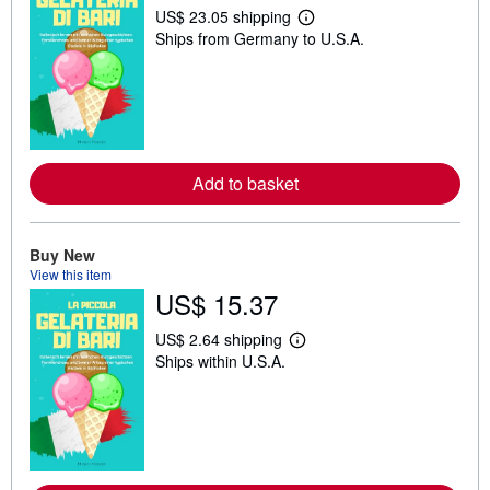
US$ 23.05 shipping
L
Ships from Germany to U.S.A.
e
a
r
n
m
o
r
e
a
Add to basket
b
o
u
t
Buy New
s
h
View this item
i
US$ 15.37
p
p
i
US$ 2.64 shipping
L
n
Ships within U.S.A.
e
g
a
r
r
a
n
t
m
e
o
s
r
e