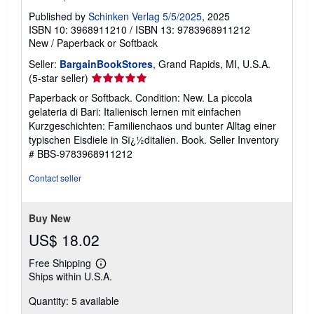
Published by
Schinken Verlag 5/5/2025
, 2025
ISBN 10: 3968911210
/
ISBN 13: 9783968911212
New
/
Paperback or Softback
Seller:
BargainBookStores
, Grand Rapids, MI, U.S.A.
Seller
(5-star seller)
rating
Paperback or Softback. Condition: New. La piccola
5
gelateria di Bari: Italienisch lernen mit einfachen
out
Kurzgeschichten: Familienchaos und bunter Alltag einer
of
typischen Eisdiele in Sï¿½ditalien. Book.
Seller Inventory
5
# BBS-9783968911212
stars
Contact seller
Buy New
US$ 18.02
Free Shipping
Learn
Ships within U.S.A.
more
about
Quantity: 5 available
shipping
rates