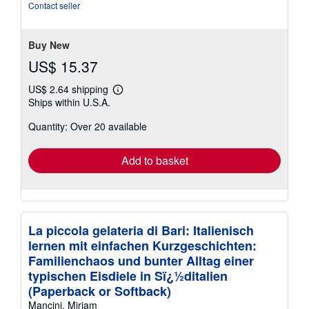
out
Contact seller
of
5
stars
Buy New
US$ 15.37
US$ 2.64 shipping
Learn
Ships within U.S.A.
more
about
Quantity: Over 20 available
shipping
rates
Add to basket
La piccola gelateria di Bari: Italienisch
lernen mit einfachen Kurzgeschichten:
Familienchaos und bunter Alltag einer
typischen Eisdiele in Sï¿½ditalien
(Paperback or Softback)
Mancini, Miriam