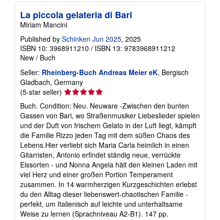
La piccola gelateria di Bari
Miriam Mancini
Published by
Schinken Jun 2025
, 2025
ISBN 10: 3968911210
/
ISBN 13: 9783968911212
New
/
Buch
Seller:
Rheinberg-Buch Andreas Meier eK
, Bergisch
Gladbach, Germany
Seller
(5-star seller)
rating
Buch. Condition: Neu. Neuware -Zwischen den bunten
5
Gassen von Bari, wo Straßenmusiker Liebeslieder spielen
out
und der Duft von frischem Gelato in der Luft liegt, kämpft
of
die Familie Rizzo jeden Tag mit dem süßen Chaos des
5
Lebens.Hier verliebt sich Maria Carla heimlich in einen
stars
Gitarristen, Antonio erfindet ständig neue, verrückte
Eissorten - und Nonna Angela hält den kleinen Laden mit
viel Herz und einer großen Portion Temperament
zusammen. In 14 warmherzigen Kurzgeschichten erlebst
du den Alltag dieser liebenswert-chaotischen Familie -
perfekt, um Italienisch auf leichte und unterhaltsame
Weise zu lernen (Sprachniveau A2-B1). 147 pp.