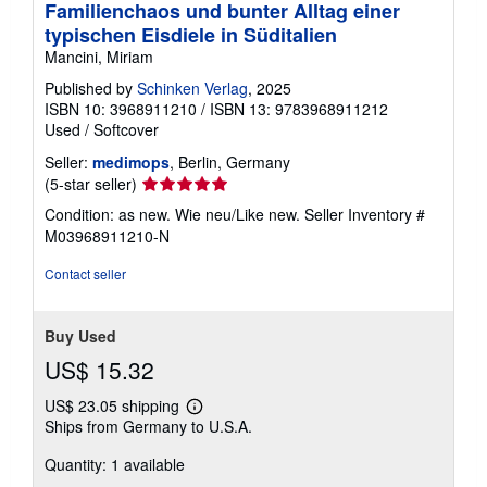
Familienchaos und bunter Alltag einer
typischen Eisdiele in Süditalien
Mancini, Miriam
Published by
Schinken Verlag
, 2025
ISBN 10: 3968911210
/
ISBN 13: 9783968911212
Used
/
Softcover
Seller:
medimops
, Berlin, Germany
Seller
(5-star seller)
rating
Condition: as new. Wie neu/Like new.
Seller Inventory #
5
M03968911210-N
out
of
Contact seller
5
stars
Buy Used
US$ 15.32
US$ 23.05 shipping
Learn
Ships from Germany to U.S.A.
more
about
Quantity: 1 available
shipping
rates