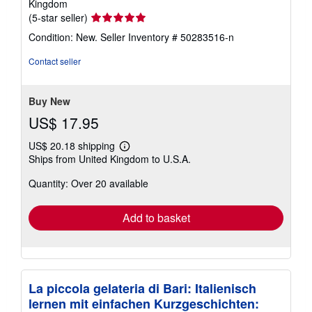
Kingdom
Seller
(5-star seller)
rating
Condition: New.
Seller Inventory # 50283516-n
5
out
Contact seller
of
5
stars
Buy New
US$ 17.95
US$ 20.18 shipping
Learn
Ships from United Kingdom to U.S.A.
more
about
Quantity: Over 20 available
shipping
rates
Add to basket
La piccola gelateria di Bari: Italienisch
lernen mit einfachen Kurzgeschichten: