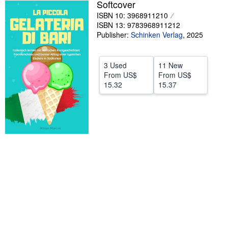
Softcover
Help
ISBN 10: 3968911210
ISBN 13: 9783968911212
CLOSE
Publisher:
Schinken Verlag
,
2025
3 Used
11 New
From
US$
From
US$
15.32
15.37