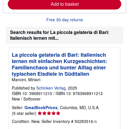
a
Add to basket
b
o
u
t
Free 30-day returns
s
h
Search results for La piccola gelateria di Bari:
i
p
Italienisch lernen mit...
p
i
n
g
La piccola gelateria di Bari: Italienisch
r
lernen mit einfachen Kurzgeschichten:
a
t
Familienchaos und bunter Alltag einer
e
typischen Eisdiele in Süditalien
s
Mancini, Miriam
Published by
Schinken Verlag
, 2025
ISBN 10: 3968911210
/
ISBN 13: 9783968911212
New
/
Softcover
Seller:
GreatBookPrices
, Columbia, MD, U.S.A.
Seller
(5-star seller)
rating
Condition: New.
Seller Inventory # 50283516-n
5