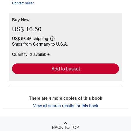
out
Contact seller
of
5
stars
Buy New
US$ 16.50
US$ 56.46 shipping
Learn
Ships from Germany to U.S.A.
more
about
Quantity: 2 available
shipping
rates
Add to basket
There are
4
more copies of this book
View all search results for this book
BACK TO TOP