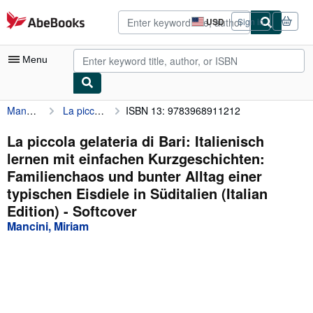
Skip to main content
AbeBooks.com
USD
Sign in
Site
shopping
preferences
Menu
Mancini, Miriam
La piccola gelateria di Bari: Italienisch lernen mit einfachen Kurzgeschichten: Familienchaos und bunter Alltag einer typischen Eisdiele in Süditalien (Italian Edition)
ISBN 13: 9783968911212
My Account
My Purchases
La piccola gelateria di Bari: Italienisch
lernen mit einfachen Kurzgeschichten:
Advanced Search
Familienchaos und bunter Alltag einer
Browse Collections
typischen Eisdiele in Süditalien (Italian
Edition) - Softcover
Rare Books
Mancini, Miriam
Art & Collectibles
Textbooks
Sellers
Start Selling