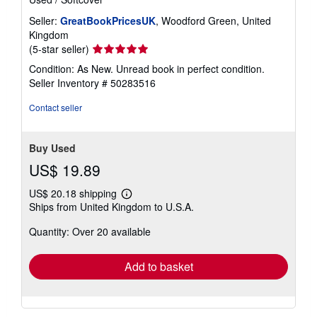
Seller:
GreatBookPricesUK
, Woodford Green, United
Kingdom
Seller
(5-star seller)
rating
Condition: As New. Unread book in perfect condition.
5
Seller Inventory # 50283516
out
of
Contact seller
5
stars
Buy Used
US$ 19.89
US$ 20.18 shipping
Learn
Ships from United Kingdom to U.S.A.
more
about
Quantity: Over 20 available
shipping
rates
Add to basket