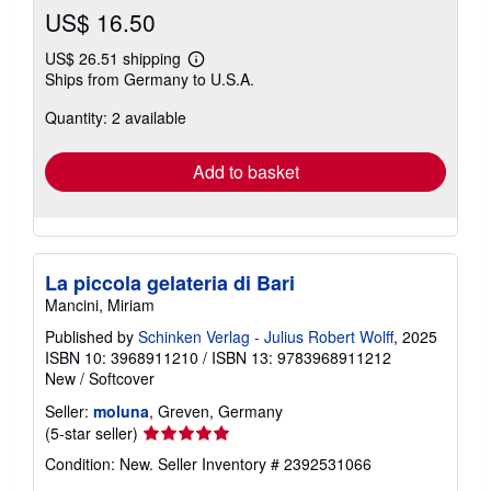
US$ 16.50
US$ 26.51 shipping
Learn
Ships from Germany to U.S.A.
more
about
Quantity: 2 available
shipping
rates
Add to basket
La piccola gelateria di Bari
Mancini, Miriam
Published by
Schinken Verlag - Julius Robert Wolff
, 2025
ISBN 10: 3968911210
/
ISBN 13: 9783968911212
New
/
Softcover
Seller:
moluna
, Greven, Germany
Seller
(5-star seller)
rating
Condition: New.
Seller Inventory # 2392531066
5