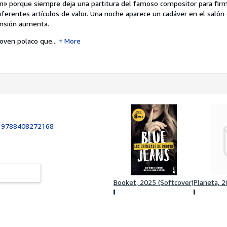
n» porque siempre deja una partitura del famoso compositor para firma
 diferentes artículos de valor. Una noche aparece un cadáver en el salón
ensión aumenta.
joven polaco que...
More
:
9788408272168
Booket, 2025 (Softcover)
Planeta, 2