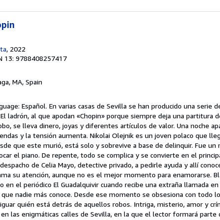
opin
eta
, 2022
N 13: 9788408257417
aga, MA, Spain
uage: Español. En varias casas de Sevilla se han producido una serie 
 El ladrón, al que apodan «Chopin» porque siempre deja una partitura 
obo, se lleva dinero, joyas y diferentes artículos de valor. Una noche a
iendas y la tensión aumenta. Nikolai Olejnik es un joven polaco que lle
sde que este murió, está solo y sobrevive a base de delinquir. Fue un 
ocar el piano. De repente, todo se complica y se convierte en el princi
despacho de Celia Mayo, detective privado, a pedirle ayuda y allí conoce 
llama su atención, aunque no es el mejor momento para enamorarse. B
o en el periódico El Guadalquivir cuando recibe una extraña llamada en l
, que nadie más conoce. Desde ese momento se obsesiona con todo lo 
riguar quién está detrás de aquellos robos. Intriga, misterio, amor y c
n las enigmáticas calles de Sevilla, en la que el lector formará parte d