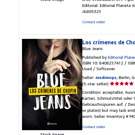
Editorial: Editorial Planeta
cb805325
Contact seller
Los crímenes de Cho
Blue Jeans
Published by
Editorial Plan
ISBN 10: 8408257412
/
ISB
Used
/
Softcover
Seller:
medimops
, Berlin,
Seller
(5-star seller)
rating
Condition: acceptable. Aus
5
Karten. Schmutztitel oder
out
Gebrauchsspuren auf. / Des
of
or plates) but may lack endp
5
worn.
Seller Inventory # 
stars
Contact seller
Stock Image