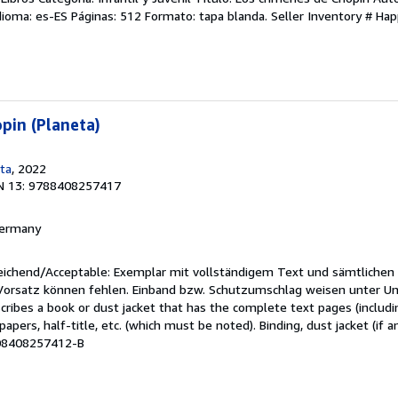
 Idioma: es-ES Páginas: 512 Formato: tapa blanda.
Seller Inventory # Ha
pin (Planeta)
eta
, 2022
N 13: 9788408257417
 Germany
reichend/Acceptable: Exemplar mit vollständigem Text und sämtlichen
 Vorsatz können fehlen. Einband bzw. Schutzumschlag weisen unter U
cribes a book or dust jacket that has the complete text pages (includ
apers, half-title, etc. (which must be noted). Binding, dust jacket (if a
M08408257412-B