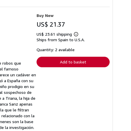
Buy New
US$ 21.37
US$ 23.61 shipping
Learn
Ships from Spain to U.S.A.
more
about
shipping
Quantity: 2 available
rates
Add to basket
de robos que
del famoso
parece un cadáver en
gó a España con su
niño prodigio en su
pal sospechoso de
a Triana, la hija de
lanca Sanz apenas
a que le filtran
relacionado con la
rímenes son la base
e la investigación.