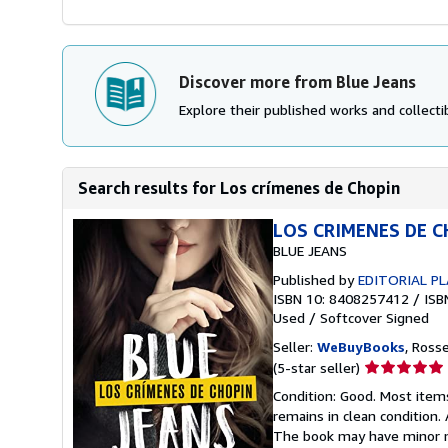
Discover more from Blue Jeans
Explore their published works and collectib
Search results for Los crímenes de Chopin
LOS CRIMENES DE 
BLUE JEANS
Published by
EDITORIAL PL
ISBN 10: 8408257412
/
ISB
Used
/
Softcover
Signed
Seller:
WeBuyBooks
, Ross
Seller
(5-star seller)
rating
Condition: Good. Most item
5
remains in clean condition.
out
The book may have minor ma
of