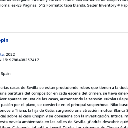
 Idioma: es-ES Páginas: 512 Formato: tapa blanda.
Seller Inventory # Ha
opin
eta
, 2022
N 13: 9788408257417
, Spain
arias casas de Sevilla se están produciendo robos que tienen a la ciudad
una partitura del compositor en cada escena del crimen, se lleva dinero
áver aparece en una de las casas, aumentando la tensión. Nikolai Olejni
pasión por el piano, se convierte en el principal sospechoso. Niko busc
onoce a Triana, la hija de Celia, surgiendo una atracción mutua. Blanca S
ial sobre el caso Chopin y se obsesiona con la investigación. Intriga, m
sta novela ambientada en las calles de Sevilla. ¿Podrás descubrir quié
bros Categoría: Infantil y Juvenil Título: Los crímenes de Chopin Auto