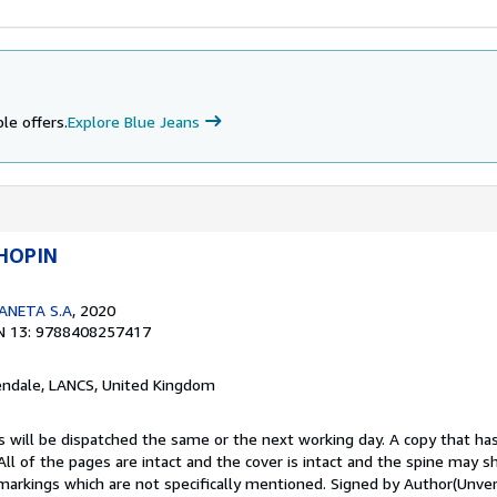
le offers.
Explore Blue Jeans
CHOPIN
ANETA S.A
, 2020
N 13: 9788408257417
endale, LANCS, United Kingdom
s will be dispatched the same or the next working day. A copy that ha
 All of the pages are intact and the cover is intact and the spine may s
rkings which are not specifically mentioned. Signed by Author(Unver