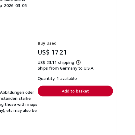
pp-2026-03-05-
Buy Used
US$ 17.21
US$ 23.11 shipping
Learn
Ships from Germany to U.S.A.
more
about
shipping
Quantity: 1 available
rates
Add to basket
 Abbildungen oder
mständen starke
ing those with maps
ny), etc may also be