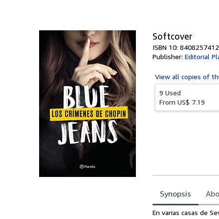
of
5
stars
Softcover
ISBN 10: 8408257412
Publisher:
Editorial P
View all
copies of th
9 Used
From
US$ 7.19
Synopsis
Abo
Synopsis
En varias casas de Se