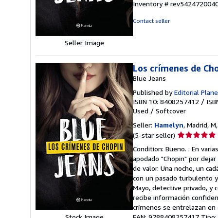
Inventory # rev542472004
5
stars
Contact seller
Seller Image
Los crímenes de Ch
Blue Jeans
Published by
Editorial Plan
ISBN 10: 8408257412
/
ISB
Used
/
Softcover
Seller:
Hamelyn
, Madrid, M
Seller
(5-star seller)
rating
Condition: Bueno. : En varia
5
apodado "Chopin" por dejar 
out
de valor. Una noche, un cad
of
con un pasado turbulento y 
5
Mayo, detective privado, y c
stars
recibe información confidenc
crímenes se entrelazan en e
EAN: 9788408257417 Tipo: Li
Stock Image