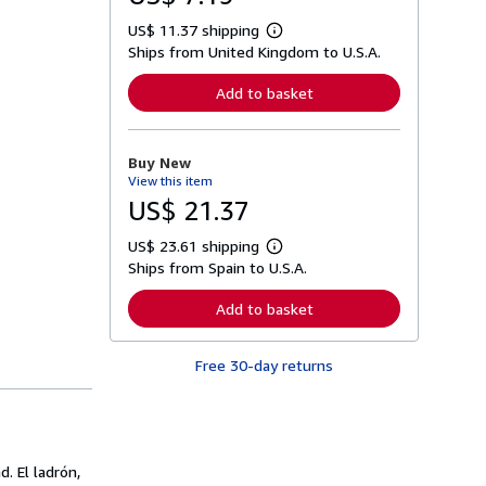
US$ 11.37 shipping
L
Ships from United Kingdom to U.S.A.
e
a
r
Add to basket
n
m
o
r
Buy New
e
View this item
a
b
US$ 21.37
o
u
US$ 23.61 shipping
t
L
s
Ships from Spain to U.S.A.
e
h
a
i
r
Add to basket
p
n
p
m
i
o
n
Free 30-day returns
r
g
e
r
a
a
b
t
o
e
u
s
t
. El ladrón,
s