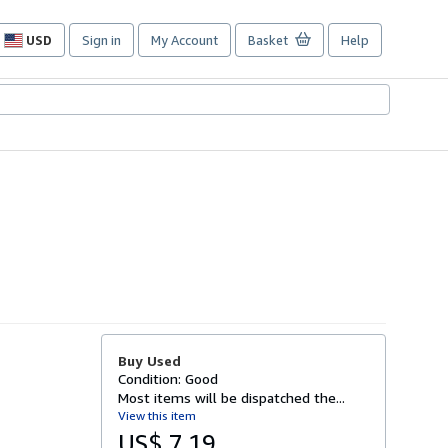
USD
Sign in
My Account
Basket
Help
Site
shopping
preferences
Buy Used
Condition: Good
Most items will be dispatched the...
View this item
US$ 7.19