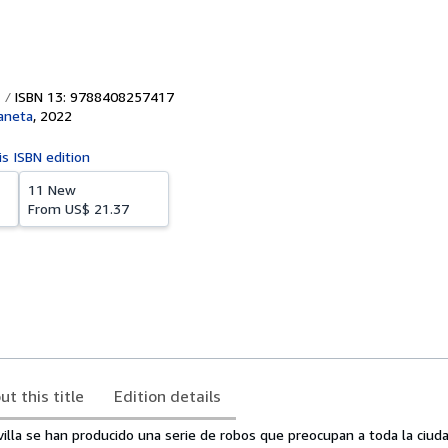
ISBN 13: 9788408257417
laneta
,
2022
is ISBN edition
11 New
From
US$ 21.37
ut this title
Edition details
villa se han producido una serie de robos que preocupan a toda la ciudad