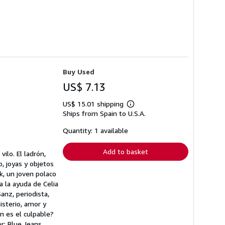
Buy Used
US$ 7.13
US$ 15.01 shipping
Learn
Ships from Spain to U.S.A.
more
about
shipping
Quantity: 1 available
rates
Add to basket
ilo. El ladrón,
, joyas y objetos
k, un joven polaco
a la ayuda de Celia
anz, periodista,
isterio, amor y
n es el culpable?
r: Blue Jeans