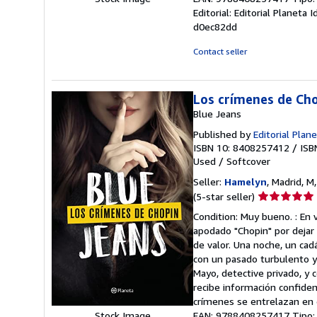
Editorial: Editorial Planeta
d0ec82dd
Contact seller
Los crímenes de Ch
Blue Jeans
Published by
Editorial Plan
ISBN 10: 8408257412
/
ISB
Used
/
Softcover
Seller:
Hamelyn
, Madrid, M
Seller
(5-star seller)
rating
Condition: Muy bueno. : En v
5
apodado "Chopin" por dejar 
out
de valor. Una noche, un cad
of
con un pasado turbulento y 
5
Mayo, detective privado, y c
stars
recibe información confidenc
crímenes se entrelazan en e
EAN: 9788408257417 Tipo: Li
Stock Image