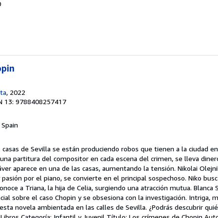
0
opin
eta
, 2022
N 13: 9788408257417
, Spain
s casas de Sevilla se están produciendo robos que tienen a la ciudad en v
una partitura del compositor en cada escena del crimen, se lleva dinero
áver aparece en una de las casas, aumentando la tensión. Nikolai Olejni
pasión por el piano, se convierte en el principal sospechoso. Niko busc
onoce a Triana, la hija de Celia, surgiendo una atracción mutua. Blanca S
ial sobre el caso Chopin y se obsesiona con la investigación. Intriga, m
sta novela ambientada en las calles de Sevilla. ¿Podrás descubrir quié
bros Categoría: Infantil y Juvenil Título: Los crímenes de Chopin Auto