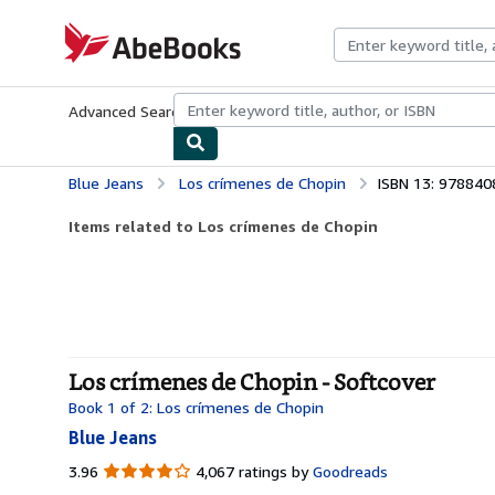
Skip to main content
AbeBooks.com
Advanced Search
Browse Collections
Rare Books
Art & Collecti
Blue Jeans
Los crímenes de Chopin
ISBN 13: 97884
Items related to Los crímenes de Chopin
Los crímenes de Chopin - Softcover
Book 1 of 2: Los crímenes de Chopin
Blue Jeans
3.96
3.96
4,067 ratings by
Goodreads
out