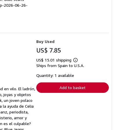
pp-2026-06-26-
Buy Used
US$ 7.85
US$ 15.01 shipping
Learn
Ships from Spain to U.S.A.
more
about
shipping
Quantity: 1 available
rates
Add to basket
 en vilo. El ladrón,
, joyas y objetos
k, un joven polaco
a la ayuda de Celia
anz, periodista,
isterio, amor y
n es el culpable?
r: Blue Jeans