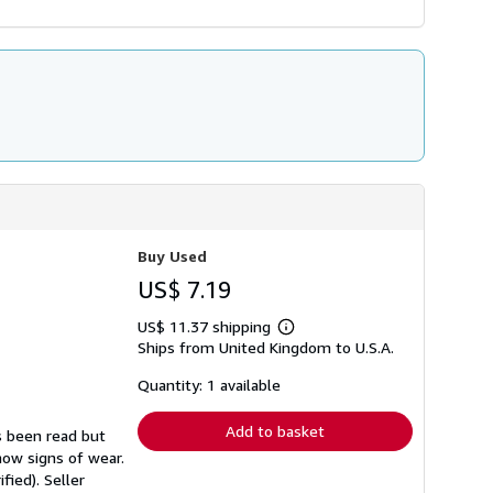
Buy Used
US$ 7.19
US$ 11.37 shipping
Learn
Ships from United Kingdom to U.S.A.
more
about
shipping
Quantity: 1 available
rates
Add to basket
s been read but
how signs of wear.
ified).
Seller