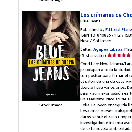
Los crímenes de Ch
Blue Jeans
Published by
Editorial Plan
ISBN 10: 8408257412
/
ISB
New
/
Softcover
Seller:
Agapea Libros
, Mal
Seller
(5-star seller)
rating
Condition: New. Idioma/Lang
5
preocupan a toda la ciudad.
out
compositor para firmar el r
of
el salón de una de esas viv
5
abuelo hace varios años. De
stars
país y su mayor pasión es t
un asesinato. Niko acude al 
Celia. La joven enseguida 
Stock Image
lleva cinco meses trabajand
datos sobre el caso Chopin
investigación e intenta ave
de esta novela ambientada e