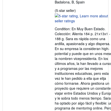
Badalona, B, Spain
Seller
(5-star seller)
rating
5
out
Condition: En Muy Buen Estado.
of
Colección: Alienta 184 p. 21x13x1 -
5
188 g. Sara es rápida como una
stars
ardilla, apasionada y algo dispersa.
En su empresa la consideran high-
potential y puede que en unos mes
la nombren vicepresidenta. En los
últimos años, la han llevado a curs
y a programas por las mejores
instituciones educativas, pero esta
vez le han pedido a ella que elija
cómo formarse. Ahora gestiona un
proyecto que requiere un constante
viajar entre Estados Unidos y Euro
y le sobra todo menos tiempo. Sara
ha optado por algo fácil y flexible: u
programa de mentoring online. Per