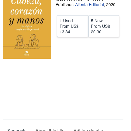
Publisher:
Alienta Editorial
,
2020
Start Selling
Help
1 Used
5 New
From
US$
From
US$
CLOSE
13.34
20.30
Synopsis
About this title
Edition details