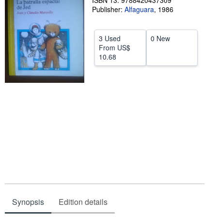
ISBN 13: 9788420437309
Publisher:
Alfaguara
,
1986
Help
CLOSE
3 Used
0 New
From
US$
10.68
Synopsis
Edition details