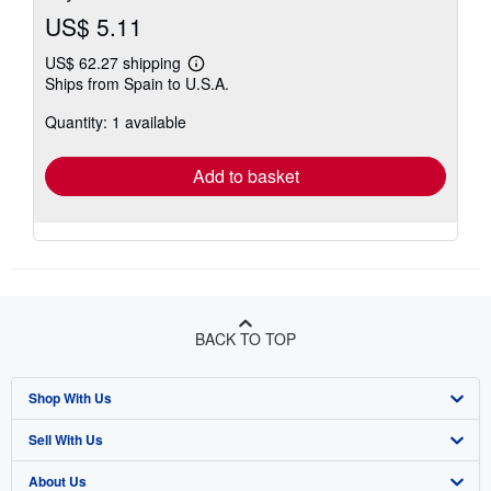
US$ 5.11
US$ 62.27 shipping
Learn
Ships from Spain to U.S.A.
more
about
Quantity: 1 available
shipping
rates
Add to basket
BACK TO TOP
Shop With Us
Sell With Us
Advanced Search
About Us
Browse Collections
Start Selling