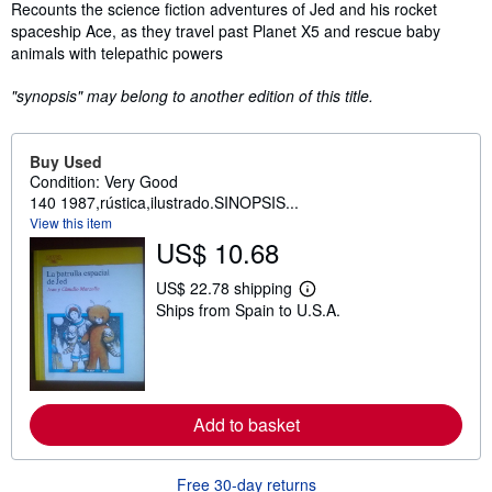
Synopsis
Recounts the science fiction adventures of Jed and his rocket
spaceship Ace, as they travel past Planet X5 and rescue baby
animals with telepathic powers
"synopsis" may belong to another edition of this title.
Buy Used
Condition: Very Good
140 1987,rústica,ilustrado.SINOPSIS...
View this item
US$ 10.68
US$ 22.78 shipping
L
Ships from Spain to U.S.A.
e
a
r
n
m
o
r
Add to basket
e
a
b
o
Free 30-day returns