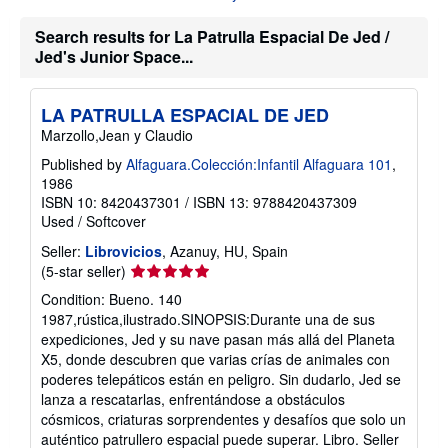
u
t
s
Search results for La Patrulla Espacial De Jed /
h
Jed's Junior Space...
i
p
p
i
LA PATRULLA ESPACIAL DE JED
n
Marzollo,Jean y Claudio
g
r
Published by
Alfaguara.Colección:Infantil Alfaguara 101
,
a
1986
t
e
ISBN 10: 8420437301
/
ISBN 13: 9788420437309
s
Used
/
Softcover
Seller:
Librovicios
, Azanuy, HU, Spain
Seller
(5-star seller)
rating
Condition: Bueno. 140
5
1987,rústica,ilustrado.SINOPSIS:Durante una de sus
out
expediciones, Jed y su nave pasan más allá del Planeta
of
X5, donde descubren que varias crías de animales con
5
poderes telepáticos están en peligro. Sin dudarlo, Jed se
stars
lanza a rescatarlas, enfrentándose a obstáculos
cósmicos, criaturas sorprendentes y desafíos que solo un
auténtico patrullero espacial puede superar. Libro.
Seller