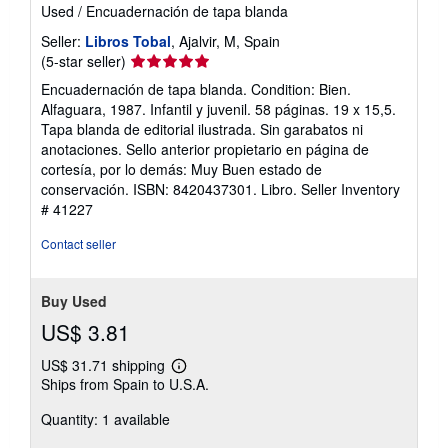
Used
/
Encuadernación de tapa blanda
Seller:
Libros Tobal
, Ajalvir, M, Spain
Seller
(5-star seller)
rating
Encuadernación de tapa blanda. Condition: Bien.
5
Alfaguara, 1987. Infantil y juvenil. 58 páginas. 19 x 15,5.
out
Tapa blanda de editorial ilustrada. Sin garabatos ni
of
anotaciones. Sello anterior propietario en página de
5
cortesía, por lo demás: Muy Buen estado de
stars
conservación. ISBN: 8420437301. Libro.
Seller Inventory
# 41227
Contact seller
Buy Used
US$ 3.81
US$ 31.71 shipping
Learn
Ships from Spain to U.S.A.
more
about
Quantity: 1 available
shipping
rates