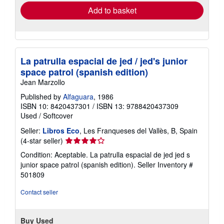
Add to basket
La patrulla espacial de jed / jed's junior
space patrol (spanish edition)
Jean Marzollo
Published by
Alfaguara
, 1986
ISBN 10: 8420437301
/
ISBN 13: 9788420437309
Used
/
Softcover
Seller:
Libros Eco
, Les Franqueses del Vallès, B, Spain
Seller
(4-star seller)
rating
Condition: Aceptable. La patrulla espacial de jed jed s
4
junior space patrol (spanish edition).
Seller Inventory #
out
501809
of
5
Contact seller
stars
Buy Used