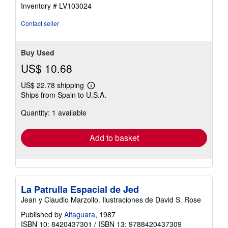
Inventory # LV103024
Contact seller
Buy Used
US$ 10.68
US$ 22.78 shipping
Learn
Ships from Spain to U.S.A.
more
about
Quantity: 1 available
shipping
rates
Add to basket
La Patrulla Espacial de Jed
Jean y Claudio Marzollo. Ilustraciones de David S. Rose
Published by
Alfaguara
, 1987
ISBN 10: 8420437301
/
ISBN 13: 9788420437309