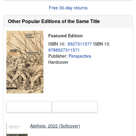
o
Free 30-day returns
u
t
s
Other Popular Editions of the Same Title
h
i
p
p
Featured Edition
i
ISBN 10:
8527311577
ISBN 13:
n
g
9788527311571
r
Publisher:
Perspectiva
a
Hardcover
t
e
s
Aletheia, 2022 (Softcover)