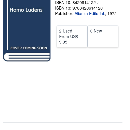
ISBN 10: 8420614122
Help
ISBN 13: 9788420614120
Publisher:
Alianza Editorial.
,
1972
CLOSE
2 Used
0 New
From
US$
9.95