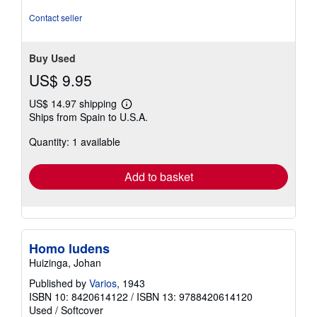
Contact seller
Buy Used
US$ 9.95
US$ 14.97 shipping
Learn
Ships from Spain to U.S.A.
more
about
Quantity: 1 available
shipping
rates
Add to basket
Homo ludens
Huizinga, Johan
Published by
Varios
, 1943
ISBN 10: 8420614122
/
ISBN 13: 9788420614120
Used
/
Softcover