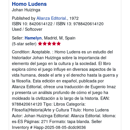
Homo Ludens
Johan Huizinga
Published by
Alianza Editorial.
, 1972
ISBN 10: 8420614122
/
ISBN 13: 9788420614120
Used
/
Softcover
Seller:
Hamelyn
, Madrid, M, Spain
Seller
(5-star seller)
rating
Condition: Aceptable. : Homo Ludens es un estudio del
5
historiador Johan Huizinga sobre la importancia del
out
elemento del juego en la cultura y la sociedad. El libro
of
explora cómo el juego influye en diversos aspectos de la
5
vida humana, desde el arte y el derecho hasta la guerra y
stars
la filosofía. Esta edición en español, publicada por
Alianza Editorial, ofrece una traducción de Eugenio Imaz
y presenta un análisis profundo de cómo el juego ha
moldeado la civilización a lo largo de la historia. EAN:
9788420614120 Tipo: Libros Categoría:
Filosofía|Historia|Arte y Cultura Título: Homo Ludens
Autor: Johan Huizinga Editorial: Alianza Editorial. Idioma:
es-ES Páginas: 271 Formato: tapa blanda.
Seller
Inventory # Happ-2025-08-05-dcdc9036