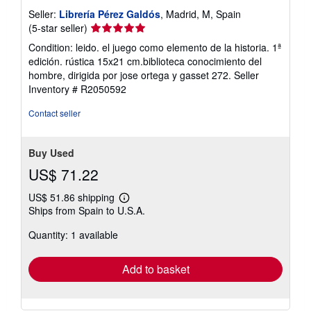
Seller:
Librería Pérez Galdós
, Madrid, M, Spain
Seller
(5-star seller)
rating
Condition: leido. el juego como elemento de la historia. 1ª
5
edición. rústica 15x21 cm.biblioteca conocimiento del
out
hombre, dirigida por jose ortega y gasset 272.
Seller
of
Inventory # R2050592
5
stars
Contact seller
Buy Used
US$ 71.22
US$ 51.86 shipping
Learn
Ships from Spain to U.S.A.
more
about
Quantity: 1 available
shipping
rates
Add to basket