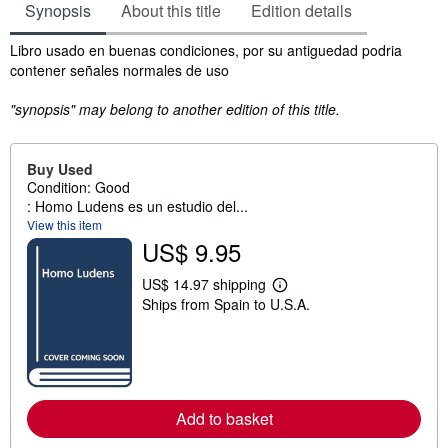
Synopsis
About this title
Edition details
Synopsis
Libro usado en buenas condiciones, por su antiguedad podria
contener señales normales de uso
"synopsis" may belong to another edition of this title.
Buy Used
Condition: Good
: Homo Ludens es un estudio del...
View this item
US$ 9.95
US$ 14.97 shipping
L
Ships from Spain to U.S.A.
e
a
r
n
m
o
r
e
Add to basket
a
b