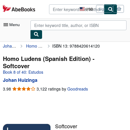
Skip to main content
AbeBooks.com
USD
Sign in
Site
shopping
preferences
Menu
Johan Huizinga
Homo Ludens (Spanish Edition)
ISBN 13: 9788420614120
My Account
My Purchases
Homo Ludens (Spanish Edition) -
Softcover
Advanced Search
Book 8 of 40: Estudos
Browse Collections
Johan Huizinga
Rare Books
3.98
3.98
3,122 ratings by
Goodreads
out
Art & Collectibles
of
5
Textbooks
stars
Sellers
Softcover
Start Selling