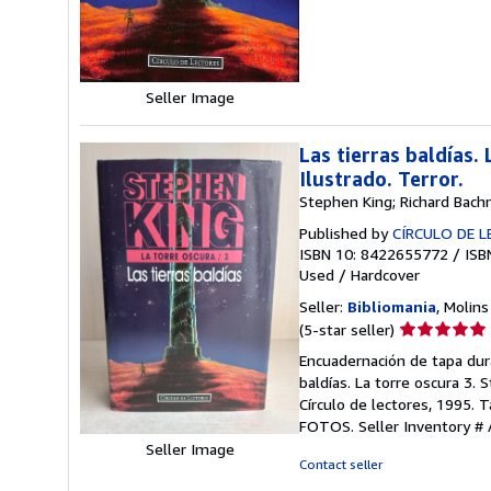
of
5
stars
Seller Image
Las tierras baldías.
Ilustrado. Terror.
Stephen King; Richard Bac
Published by
CÍRCULO DE 
ISBN 10: 8422655772
/
ISB
Used
/
Hardcover
Seller:
Bibliomania
, Molins
Seller
(5-star seller)
rating
Encuadernación de tapa dura
5
baldías. La torre oscura 3. 
out
Círculo de lectores, 1995.
of
FOTOS.
Seller Inventory 
5
Seller Image
stars
Contact seller