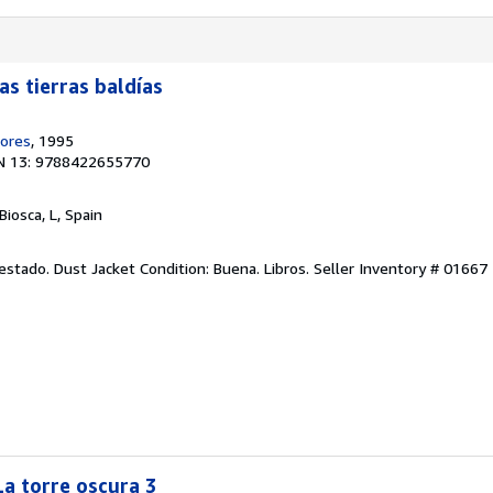
as tierras baldías
tores
, 1995
N 13: 9788422655770
 Biosca, L, Spain
estado. Dust Jacket Condition: Buena. Libros.
Seller Inventory # 01667
 La torre oscura 3