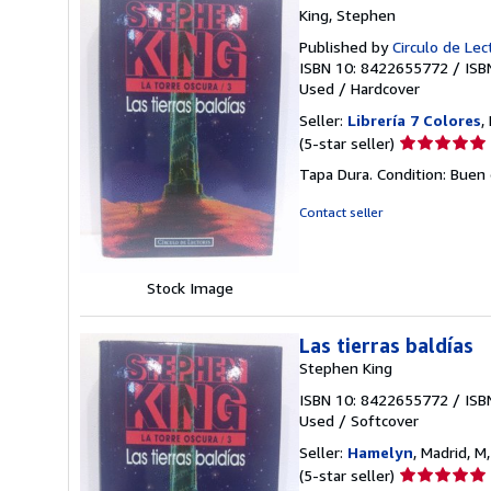
King, Stephen
Published by
Circulo de Lec
ISBN 10: 8422655772
/
ISB
Used
/
Hardcover
Seller:
Librería 7 Colores
,
Seller
(5-star seller)
rating
Tapa Dura. Condition: Buen
5
out
Contact seller
of
5
stars
Stock Image
Las tierras baldías
Stephen King
ISBN 10: 8422655772
/
ISB
Used
/
Softcover
Seller:
Hamelyn
, Madrid, M
Seller
(5-star seller)