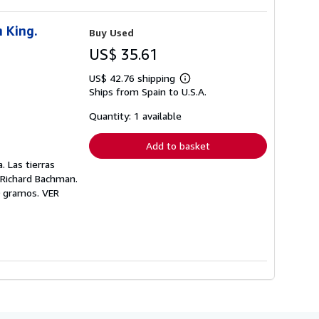
n King.
Buy Used
US$ 35.61
US$ 42.76 shipping
Learn
Ships from Spain to U.S.A.
more
about
shipping
Quantity: 1 available
rates
Add to basket
. Las tierras
; Richard Bachman.
50 gramos. VER