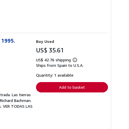
, 1995.
Buy Used
US$ 35.61
US$ 42.76 shipping
Learn
Ships from Spain to U.S.A.
more
about
shipping
Quantity: 1 available
rates
Add to basket
rada. Las tierras
; Richard Bachman.
mos. VER TODAS LAS