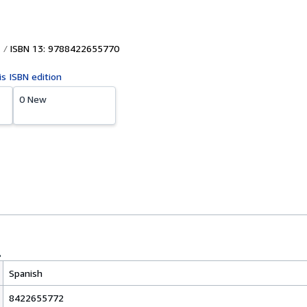
ISBN 13: 9788422655770
is ISBN edition
0 New
Spanish
8422655772