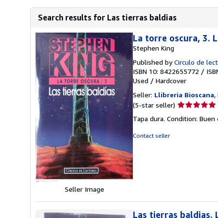
Search results for Las tierras baldias
La torre oscura, 3. L
Stephen King
Published by
Circulo de lec
ISBN 10: 8422655772
/
ISB
Used
/
Hardcover
Seller:
Llibreria Bioscana
,
Seller
(5-star seller)
rating
Tapa dura. Condition: Buen 
5
out
Contact seller
of
5
stars
Seller Image
Las tierras baldias.