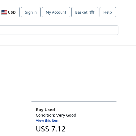
USD
Sign in
My Account
Basket
Help
Site
shopping
preferences
Buy Used
Condition: Very Good
View this item
US$ 7.12