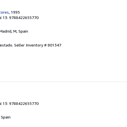
tores
, 1995
N 13: 9788422655770
 Madrid, M, Spain
 estado.
Seller Inventory # 801347
N 13: 9788422655770
, Spain