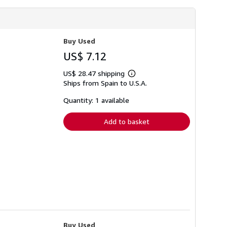
Buy Used
US$ 7.12
US$ 28.47 shipping
Learn
Ships from Spain to U.S.A.
more
about
shipping
Quantity: 1 available
rates
Add to basket
Buy Used