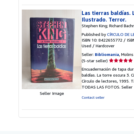
Las tierras baldías.
Ilustrado. Terror.
Stephen King; Richard Bac
Published by
CÍRCULO DE 
ISBN 10: 8422655772
/
ISB
Used
/
Hardcover
Seller:
Bibliomania
, Molins
Seller
(5-star seller)
rating
Encuadernación de tapa dura
5
baldías. La torre oscura 3. 
out
Círculo de lectores, 1995. 
of
TODAS LAS FOTOS.
Seller
5
Seller Image
stars
Contact seller