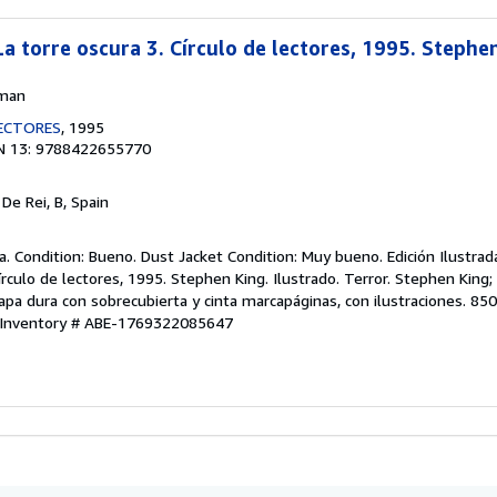
 La torre oscura 3. Círculo de lectores, 1995. Stephe
hman
LECTORES
, 1995
N 13: 9788422655770
 De Rei, B, Spain
. Condition: Bueno. Dust Jacket Condition: Muy bueno. Edición Ilustrada
Círculo de lectores, 1995. Stephen King. Ilustrado. Terror. Stephen King
Tapa dura con sobrecubierta y cinta marcapáginas, con ilustraciones. 8
 Inventory # ABE-1769322085647