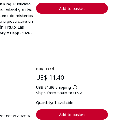
en King. Publicado
Add to basket
a, Roland y su ka-
lleno de misterios.
una pieza clave en
ón Título: Las
tory # Happ-2026-
Buy Used
US$ 11.40
US$ 51.86 shipping
Learn
Ships from Spain to U.S.A.
more
about
shipping
Quantity: 1 available
rates
Add to basket
# 9999903796596