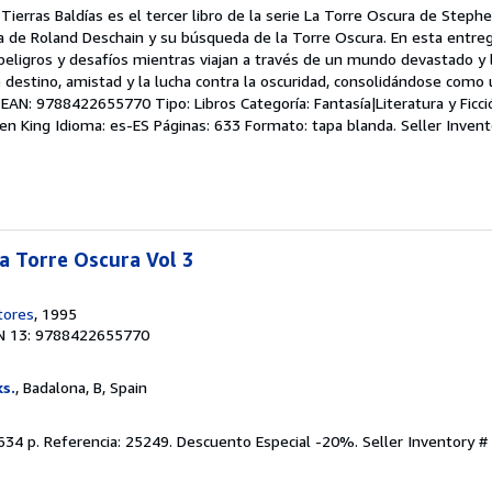
Tierras Baldías es el tercer libro de la serie La Torre Oscura de Steph
ia de Roland Deschain y su búsqueda de la Torre Oscura. En esta entreg
peligros y desafíos mientras viajan a través de un mundo devastado y 
destino, amistad y la lucha contra la oscuridad, consolidándose como 
 EAN: 9788422655770 Tipo: Libros Categoría: Fantasía|Literatura y Ficci
hen King Idioma: es-ES Páginas: 633 Formato: tapa blanda.
Seller Inven
la Torre Oscura Vol 3
tores
, 1995
N 13: 9788422655770
ks.
, Badalona, B, Spain
 634 p. Referencia: 25249. Descuento Especial -20%.
Seller Inventory 