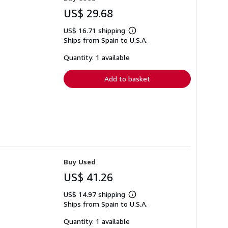
US$ 29.68
US$ 16.71 shipping
Learn
Ships from Spain to U.S.A.
more
about
shipping
Quantity: 1 available
rates
Add to basket
Buy Used
US$ 41.26
US$ 14.97 shipping
Learn
Ships from Spain to U.S.A.
more
about
shipping
Quantity: 1 available
rates