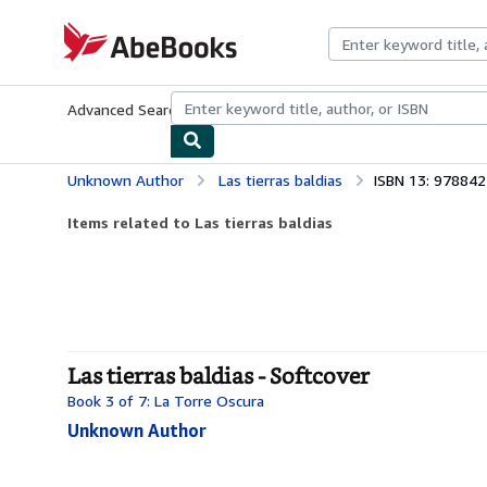
Skip to main content
AbeBooks.com
Advanced Search
Browse Collections
Rare Books
Art & Collecti
Unknown Author
Las tierras baldias
ISBN 13: 97884
Items related to Las tierras baldias
Las tierras baldias - Softcover
Book 3 of 7: La Torre Oscura
Unknown Author