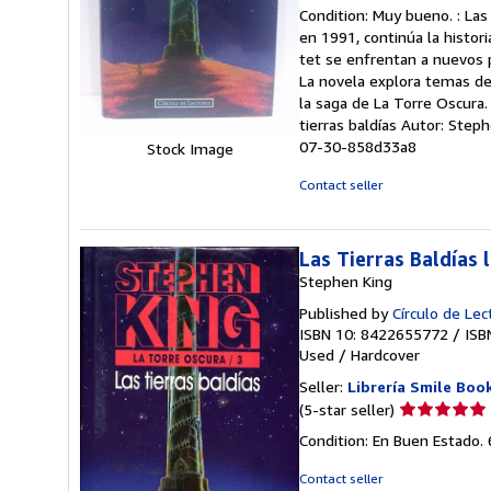
rating
Condition: Muy bueno. : Las 
5
en 1991, continúa la histor
out
tet se enfrentan a nuevos 
of
La novela explora temas de 
5
la saga de La Torre Oscura.
stars
tierras baldías Autor: Step
07-30-858d33a8
Stock Image
Contact seller
Las Tierras Baldías 
Stephen King
Published by
Círculo de Lec
ISBN 10: 8422655772
/
ISB
Used
/
Hardcover
Seller:
Librería Smile Boo
Seller
(5-star seller)
rating
Condition: En Buen Estado.
5
out
Contact seller