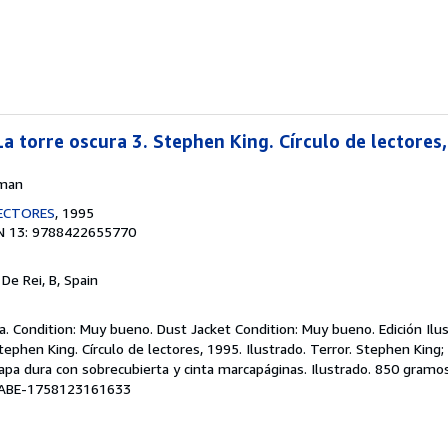
 La torre oscura 3. Stephen King. Círculo de lectores
hman
LECTORES
, 1995
N 13: 9788422655770
 De Rei, B, Spain
. Condition: Muy bueno. Dust Jacket Condition: Muy bueno. Edición Ilust
Stephen King. Círculo de lectores, 1995. Ilustrado. Terror. Stephen King
 Tapa dura con sobrecubierta y cinta marcapáginas. Ilustrado. 850 gra
# ABE-1758123161633