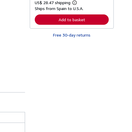
US$ 28.47 shipping
L
Ships from Spain to U.S.A.
e
a
r
Add to basket
n
m
o
Free 30-day returns
r
e
a
b
o
u
t
s
h
i
p
p
i
n
g
r
a
t
e
s