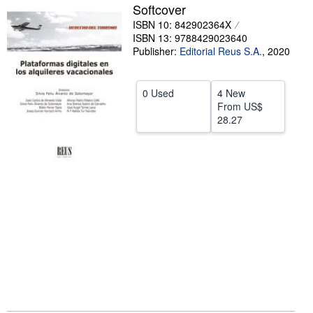
Softcover
Help
ISBN 10: 842902364X
ISBN 13: 9788429023640
CLOSE
Publisher:
Editorial Reus S.A.
,
2020
0 Used
4 New
From
US$
28.27