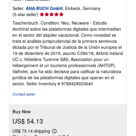
Seller:
AHA-BUCH GmbH
, Einbeck, Germany
Seller
(5-star seller)
rating
Taschenbuch. Condition: Neu. Neuware - Estudio
5
doctrinal sobre las plataformas digitales que intermedian
out
en el sector del alquiler vacacional. Como novedad se
of
trata el análisis jurisprudencial de la primera sentencia
5
dictada por el Tribunal de Justicia de la Unión europea el
stars
19 de diciembre de 2019, asunto C390/18, Airbnb Ireland
UC c. Hôtelière Turenne SAS, Association pour un
hébergement et un tourisme professionnels (AHTOP),
Valhotel, que ha sido decisiva para calificar la naturaleza
jurídica de las plataformas digitales que operan en el
sector.
Seller Inventory # 9788429023640
Contact seller
Buy New
US$ 54.13
US$ 75.14 shipping
Learn