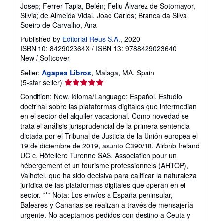
Josep; Ferrer Tapia, Belén; Feliu Álvarez de Sotomayor,
Silvia; de Almeida Vidal, Joao Carlos; Branca da Silva
Soeiro de Carvalho, Ana
Published by
Editorial Reus S.A.
, 2020
ISBN 10: 842902364X
/
ISBN 13: 9788429023640
New
/
Softcover
Seller:
Agapea Libros
, Malaga, MA, Spain
Seller
(5-star seller)
rating
Condition: New. Idioma/Language: Español. Estudio
5
doctrinal sobre las plataformas digitales que intermedian
out
en el sector del alquiler vacacional. Como novedad se
of
trata el análisis jurisprudencial de la primera sentencia
5
dictada por el Tribunal de Justicia de la Unión europea el
stars
19 de diciembre de 2019, asunto C390/18, Airbnb Ireland
UC c. Hôtelière Turenne SAS, Association pour un
hébergement et un tourisme professionnels (AHTOP),
Valhotel, que ha sido decisiva para calificar la naturaleza
jurídica de las plataformas digitales que operan en el
sector. *** Nota: Los envíos a España peninsular,
Baleares y Canarias se realizan a través de mensajería
urgente. No aceptamos pedidos con destino a Ceuta y