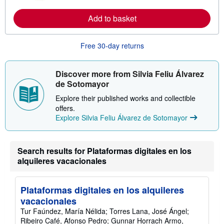
o
r
e
Add to basket
a
b
o
Free 30-day returns
u
t
s
h
Discover more from Silvia Feliu Álvarez
i
de Sotomayor
p
p
Explore their published works and collectible
i
n
offers.
g
Explore Silvia Feliu Álvarez de Sotomayor
r
a
t
e
Search results for Plataformas digitales en los
s
alquileres vacacionales
Plataformas digitales en los alquileres
vacacionales
Tur Faúndez, María Nélida; Torres Lana, José Ángel;
Ribeiro Café, Afonso Pedro; Gunnar Horrach Armo,