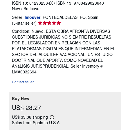
ISBN 10: 842902364X
/
ISBN 13: 9788429023640
New
/
Softcover
Seller:
Imosver
, PONTECALDELAS, PO, Spain
Seller
(5-star seller)
rating
Condition: Nuevo. ESTA OBRA AFRONTA DIVERSAS
5
CUESTIONES JURIDICAS NO SIEMPRE RESUELTAS
out
POR EL LEGISLADOR EN RELACIóN CON LAS
of
PLATAFORMAS DIGITALES QUE INTERMEDIAN EN EL
5
SECTOR DEL ALQUILER VACACIONAL. UN ESTUDIO
stars
DOCTRINAL QUE APORTA COMO NOVEDAD EL
ANáLISIS JURISPRUDENCIAL.
Seller Inventory #
LMA0032694
Contact seller
Buy New
US$ 28.27
US$ 33.06 shipping
Learn
Ships from Spain to U.S.A.
more
about