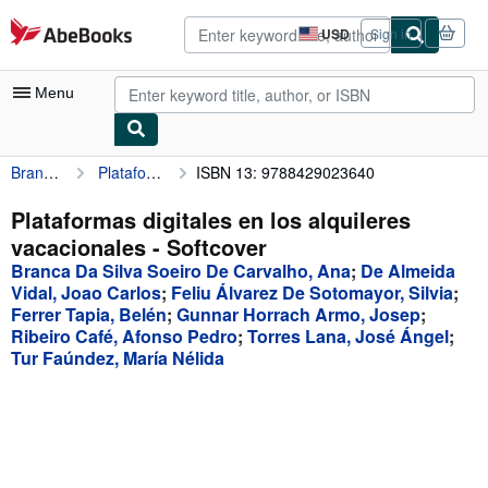
Skip to main content
AbeBooks.com
USD
Sign in
Site
shopping
preferences
Menu
Branca Da Silva Soeiro De Carvalho, Ana
Plataformas digitales en los alquileres vacacionales
ISBN 13: 9788429023640
My Account
My Purchases
Plataformas digitales en los alquileres
vacacionales - Softcover
Advanced Search
Branca Da Silva Soeiro De Carvalho, Ana
;
De Almeida
Browse Collections
Vidal, Joao Carlos
;
Feliu Álvarez De Sotomayor, Silvia
;
Ferrer Tapia, Belén
;
Gunnar Horrach Armo, Josep
;
Rare Books
Ribeiro Café, Afonso Pedro
;
Torres Lana, José Ángel
;
Tur Faúndez, María Nélida
Art & Collectibles
Textbooks
Sellers
Start Selling