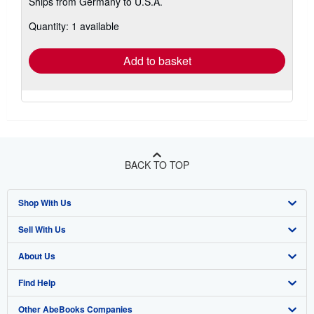
Ships from Germany to U.S.A.
more
about
Quantity: 1 available
shipping
rates
Add to basket
BACK TO TOP
Shop With Us
Sell With Us
Advanced Search
About Us
Browse Collections
Start Selling
Find Help
My Account
Join Our Affiliate Program
About AbeBooks
Other AbeBooks Companies
My Orders
Book Buyback
Media
Help