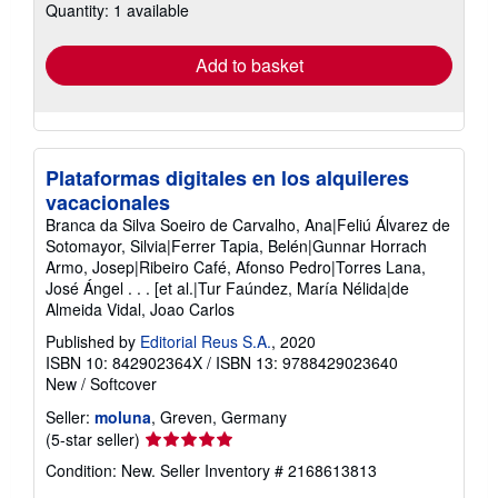
Quantity: 1 available
shipping
rates
Add to basket
Plataformas digitales en los alquileres
vacacionales
Branca da Silva Soeiro de Carvalho, Ana|Feliú Álvarez de
Sotomayor, Silvia|Ferrer Tapia, Belén|Gunnar Horrach
Armo, Josep|Ribeiro Café, Afonso Pedro|Torres Lana,
José Ángel . . . [et al.|Tur Faúndez, María Nélida|de
Almeida Vidal, Joao Carlos
Published by
Editorial Reus S.A.
, 2020
ISBN 10: 842902364X
/
ISBN 13: 9788429023640
New
/
Softcover
Seller:
moluna
, Greven, Germany
Seller
(5-star seller)
rating
Condition: New.
Seller Inventory # 2168613813
5