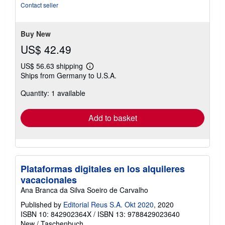
out
Contact seller
of
5
stars
Buy New
US$ 42.49
US$ 56.63 shipping
Learn
Ships from Germany to U.S.A.
more
about
Quantity: 1 available
shipping
rates
Add to basket
Plataformas digitales en los alquileres
vacacionales
Ana Branca da Silva Soeiro de Carvalho
Published by
Editorial Reus S.A. Okt 2020
, 2020
ISBN 10: 842902364X
/
ISBN 13: 9788429023640
New
/
Taschenbuch