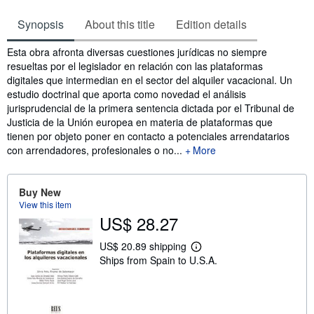
Synopsis
About this title
Edition details
Synopsis
Esta obra afronta diversas cuestiones jurídicas no siempre
resueltas por el legislador en relación con las plataformas
digitales que intermedian en el sector del alquiler vacacional. Un
estudio doctrinal que aporta como novedad el análisis
jurisprudencial de la primera sentencia dictada por el Tribunal de
Justicia de la Unión europea en materia de plataformas que
tienen por objeto poner en contacto a potenciales arrendatarios
con arrendadores, profesionales o no...
More
Buy New
View this item
US$ 28.27
US$ 20.89 shipping
L
Ships from Spain to U.S.A.
e
a
r
n
m