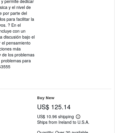
, y permite dedicar
ica y el nivel de
e por parte del
s para facilitar la
vos. ? En el
oncluye con un
 discusión bajo el
r el pensamiento
taciones más
 y de los problemas
en problemas para
043555
Buy New
US$ 125.14
US$ 10.96 shipping
Learn
Ships from Ireland to U.S.A.
more
about
Quantity: Over 20 available
shipping