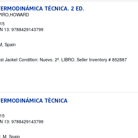
ERMODINÁMICA TÉCNICA. 2 ED.
APIRO,HOWARD
015
N 13: 9788429143799
M, Spain
ust Jacket Condition: Nuevo. 2ª. LIBRO.
Seller Inventory # 852887
TERMODINÁMICA TÈCNICA
015
N 13: 9788429143799
ir, M, Spain