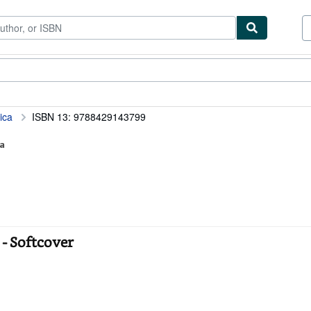
ibles
Textbooks
Sellers
Start Selling
ica
ISBN 13: 9788429143799
a
- Softcover