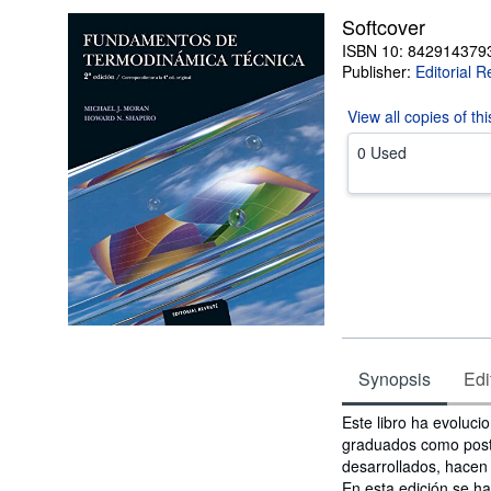
Softcover
ISBN 10: 842914379
Publisher:
Editorial R
View all
copies of th
0 Used
Synopsis
Edi
Synopsis
Este libro ha evoluc
graduados como postg
desarrollados, hacen 
En esta edición se ha