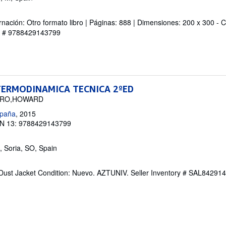
ación: Otro formato libro | Páginas: 888 | Dimensiones: 200 x 300 - C
ry # 9788429143799
ERMODINAMICA TECNICA 2ºED
IRO,HOWARD
paña
, 2015
N 13: 9788429143799
, Soria, SO, Spain
 Dust Jacket Condition: Nuevo. AZTUNIV.
Seller Inventory # SAL84291