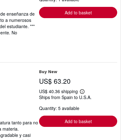
rates
Add to basket
s de enseñanza de
unto a numerosos
el estudiante. ***
gente. No
Buy New
US$ 63.20
US$ 40.36 shipping
Learn
Ships from Spain to U.S.A.
more
about
Quantity: 5 available
shipping
rates
Add to basket
atura tanto para no
a materia.
agradable y casi