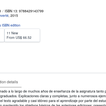
3
ISBN 13: 9788429143799
everté
,
2015
is ISBN edition
11 New
From
US$ 66.52
tion details
ionado a lo largo de muchos años de enseñanza de la asignatura tanto 
raduados. Explicaciones claras y completas, junto a numerosos ejem
el texto agradable y casi idóneo para el aprendizaje por parte del estu
n mantenido los objetivos básicos de las anteriores ediciones: present