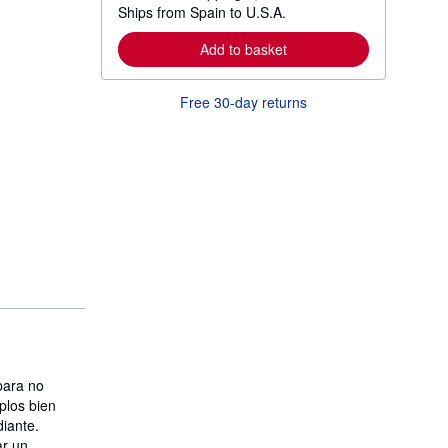
Ships from Spain to U.S.A.
e
a
r
Add to basket
n
m
o
Free 30-day returns
r
e
a
b
o
u
t
s
h
i
p
p
i
n
g
r
a
t
e
para no
s
plos bien
diante.
ar un