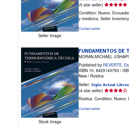
Seller
(5-star seller)
rating
Condition: Nuevo. Encuadern
5
y medicina.
Seller Invento
out
of
Contact seller
5
Seller Image
stars
FUNDAMENTOS DE T
MORAN,MICHAEL J/SHAP
Published by
REVERTE, Es
ISBN 10: 8429143793
/
ISB
New
/
Rústica
Seller:
Siglo Actual Libros
Seller
(4-star seller)
rating
Rústica. Condition: Nuevo.
4
out
Contact seller
of
5
Stock Image
stars