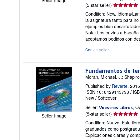
Seller Image
Seller
(5-star seller)
rating
Condition: New. Idioma/Lan
5
la asignatura tanto para n
out
ejemplos bien desarrollados
of
Nota: Los envíos a España 
5
aceptamos pedidos con dest
stars
Contact seller
Fundamentos de ter
Moran, Michael. J.; Shapir
Published by
Reverte
, 2015
ISBN 10: 8429143793
/
ISB
New
/
Softcover
Seller:
, O
Vuestros Libros
Seller
(5-star seller)
Seller Image
rating
Condition: Nuevo. Este lib
5
graduados como postgraduad
out
Explicaciones claras y comp
of