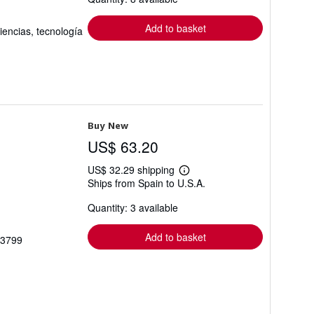
rates
Add to basket
iencias, tecnología
Buy New
US$ 63.20
US$ 32.29 shipping
Learn
Ships from Spain to U.S.A.
more
about
Quantity: 3 available
shipping
rates
Add to basket
43799