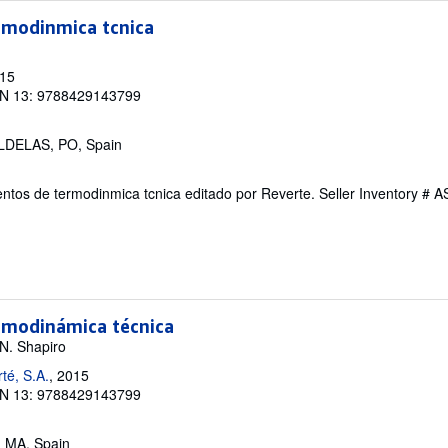
modinmica tcnica
015
N 13: 9788429143799
DELAS, PO, Spain
ntos de termodinmica tcnica editado por Reverte.
Seller Inventory #
modinámica técnica
N. Shapiro
rté, S.A.
, 2015
N 13: 9788429143799
, MA, Spain