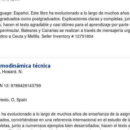
guage: Español. Este libro ha evolucionado a lo largo de muchos año
o graduados como postgraduados. Explicaciones claras y completas, j
, hacen el texto agradable y casi idóneo para el aprendizaje por parte d
peninsular, Baleares y Canarias se realizan a través de mensajería ur
ino a Ceuta y Melilla.
Seller Inventory # 12751804
modinámica técnica
o, Howard. N.
N 13: 9788429143799
viedo, O, Spain
ro ha evolucionado a lo largo de muchos años de enseñanza de la asign
os, convirtiéndose en una referencia internacional en el estudio de l
letas, junto a numerosos ejemplos bien desarrollados, hacen el texto 