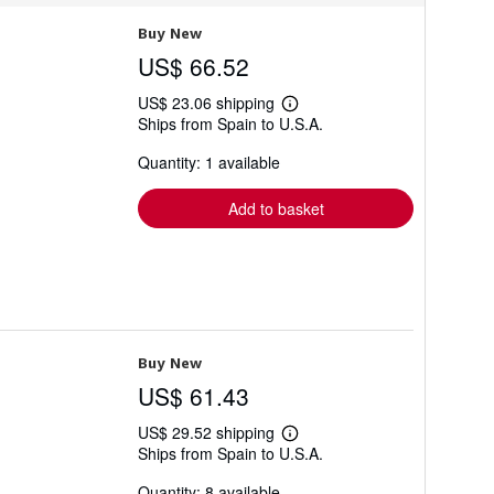
Buy New
US$ 66.52
US$ 23.06 shipping
Learn
Ships from Spain to U.S.A.
more
about
Quantity: 1 available
shipping
rates
Add to basket
Buy New
US$ 61.43
US$ 29.52 shipping
Learn
Ships from Spain to U.S.A.
more
about
Quantity: 8 available
shipping