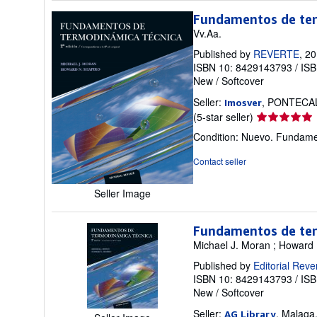
Fundamentos de ter
Vv.Aa.
Published by
REVERTE
, 2
ISBN 10: 8429143793
/
ISB
New
/
Softcover
Seller:
, PONTECAL
Imosver
Seller
(5-star seller)
rating
Condition: Nuevo. Fundame
5
out
Contact seller
of
5
Seller Image
stars
Fundamentos de ter
Michael J. Moran ; Howard 
Published by
Editorial Reve
ISBN 10: 8429143793
/
ISB
New
/
Softcover
Seller:
, Malaga
AG Library