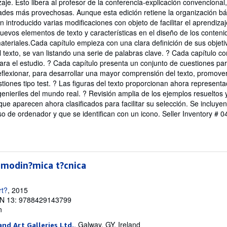
aje. Esto libera al profesor de la conferencia-explicación convencional
dades más provechosas. Aunque esta edición retiene la organización bás
n introducido varias modificaciones con objeto de facilitar el aprendizaj
uevos elementos de texto y características en el diseño de los contenido
materiales.Cada capítulo empieza con una clara definición de sus objeti
texto, se van listando una serie de palabras clave. ? Cada capítulo c
a el estudio. ? Cada capítulo presenta un conjunto de cuestiones para
eflexionar, para desarrollar una mayor comprensión del texto, promove
estiones tipo test. ? Las figuras del texto proporcionan ahora represen
ngenieriles del mundo real. ? Revisión amplia de los ejemplos resueltos
 que aparecen ahora clasificados para facilitar su selección. Se incluy
so de ordenador y que se identifican con un icono.
Seller Inventory # 
modin?mica t?cnica
rt?
, 2015
N 13: 9788429143799
n
, Galway, GY, Ireland
nd Art Galleries Ltd.