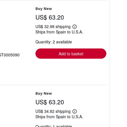
Buy New
US$ 63.20
US$ 32.98 shipping
Learn
Ships from Spain to U.S.A.
more
about
Quantity: 2 available
shipping
rates
Add to basket
 AST0005090
Buy New
US$ 63.20
US$ 34.82 shipping
Learn
Ships from Spain to U.S.A.
more
about
Quantity: 1 available
shipping