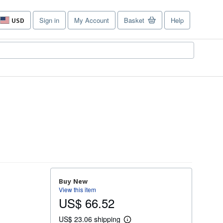
Sign in
My Account
Basket
Help
USD
Site
shopping
preferences
Buy New
View this item
US$ 66.52
US$ 23.06 shipping
L