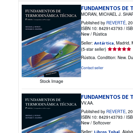
FUNDAMENTOS DE T
MORAN, MICHAEL J. SH
Published by
REVERTÉ
, 2
ISBN 10: 8429143793
/
ISB
New
/
Rústica
Seller:
, Madrid, 
Antártica
Seller
(5-star seller)
rating
Rústica. Condition: New. D
5
out
Contact seller
of
5
Stock Image
stars
FUNDAMENTOS DE 
VV.AA.
Published by
REVERTE
, 2
ISBN 10: 8429143793
/
ISB
New
/
Softcover
Seller:
, Ajalv
Libros Tobal