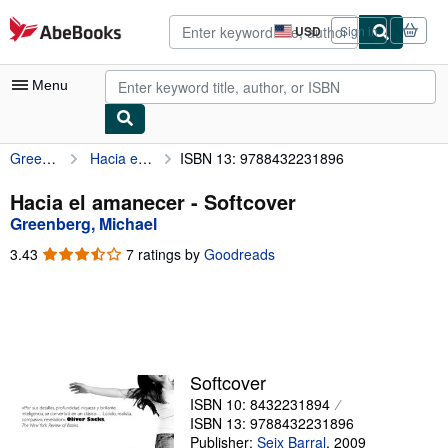
Skip to main content
AbeBooks.com
USD
Sign in
Site
shopping
preferences
Menu
Greenberg, Michael
Hacia el amanecer
ISBN 13: 9788432231896
My Account
My Purchases
Hacia el amanecer - Softcover
Greenberg, Michael
Advanced Search
3.43
3.43
7 ratings by
Goodreads
Browse Collections
out
of
Rare Books
5
stars
Art & Collectibles
Textbooks
Softcover
ISBN 10: 8432231894
Sellers
ISBN 13: 9788432231896
Start Selling
Publisher:
Seix Barral
,
2009