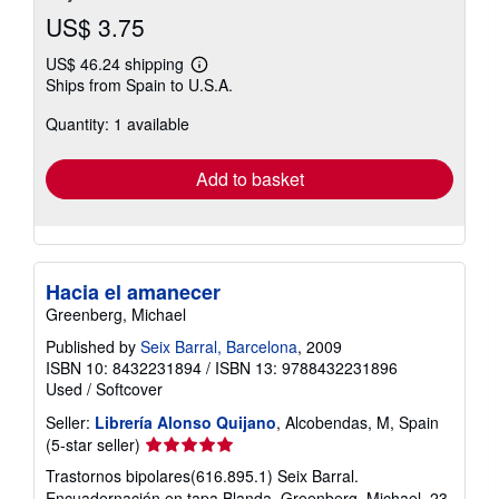
US$ 3.75
US$ 46.24 shipping
Learn
Ships from Spain to U.S.A.
more
about
Quantity: 1 available
shipping
rates
Add to basket
Hacia el amanecer
Greenberg, Michael
Published by
Seix Barral, Barcelona
, 2009
ISBN 10: 8432231894
/
ISBN 13: 9788432231896
Used
/
Softcover
Seller:
Librería Alonso Quijano
, Alcobendas, M, Spain
Seller
(5-star seller)
rating
Trastornos bipolares(616.895.1) Seix Barral.
5
Encuadernación en tapa Blanda. Greenberg, Michael. 23