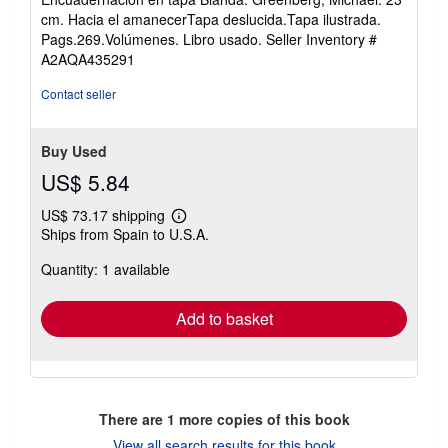
out
cm. Hacia el amanecerTapa deslucida.Tapa ilustrada.
of
Pags.269.Volúmenes. Libro usado.
Seller Inventory #
5
A2AQA435291
stars
Contact seller
Buy Used
US$ 5.84
US$ 73.17 shipping
Learn
Ships from Spain to U.S.A.
more
about
Quantity: 1 available
shipping
rates
Add to basket
There are
1
more copies of this book
View all search results for this book