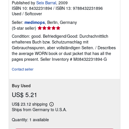
Published by
Seix Barral
, 2009
ISBN 10: 8432231894
/
ISBN 13: 9788432231896
Used
/
Softcover
Seller:
medimops
, Berlin, Germany
Seller
(5-star seller)
rating
Condition: good. Befriedigend/Good: Durchschnittlich
5
erhaltenes Buch bzw. Schutzumschlag mit
out
Gebrauchsspuren, aber vollständigen Seiten. / Describes
of
the average WORN book or dust jacket that has all the
5
pages present.
Seller Inventory # M08432231894-G
stars
Contact seller
Buy Used
US$ 5.21
US$ 23.12 shipping
Learn
Ships from Germany to U.S.A.
more
about
Quantity: 1 available
shipping
rates