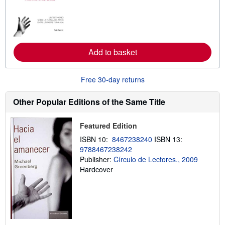
n
m
o
r
e
a
b
Add to basket
o
u
t
Free 30-day returns
s
h
i
Other Popular Editions of the Same Title
p
p
i
n
Featured Edition
g
ISBN 10:
8467238240
ISBN 13:
r
a
9788467238242
t
Publisher:
Círculo de Lectores., 2009
e
Hardcover
s