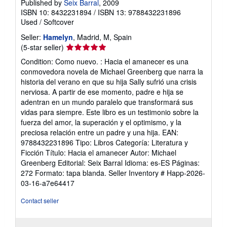
Published by
Seix Barral
, 2009
ISBN 10: 8432231894
/
ISBN 13: 9788432231896
Used
/
Softcover
Seller:
Hamelyn
, Madrid, M, Spain
Seller
(5-star seller)
rating
Condition: Como nuevo. : Hacia el amanecer es una
5
conmovedora novela de Michael Greenberg que narra la
out
historia del verano en que su hija Sally sufrió una crisis
of
nerviosa. A partir de ese momento, padre e hija se
5
adentran en un mundo paralelo que transformará sus
stars
vidas para siempre. Este libro es un testimonio sobre la
fuerza del amor, la superación y el optimismo, y la
preciosa relación entre un padre y una hija. EAN:
9788432231896 Tipo: Libros Categoría: Literatura y
Ficción Título: Hacia el amanecer Autor: Michael
Greenberg Editorial: Seix Barral Idioma: es-ES Páginas:
272 Formato: tapa blanda.
Seller Inventory # Happ-2026-
03-16-a7e64417
Contact seller