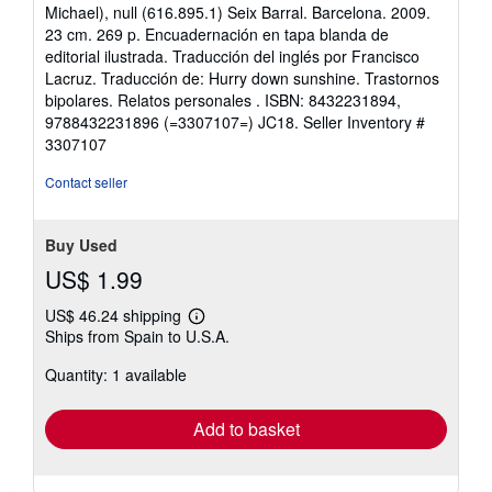
5
Michael), null (616.895.1) Seix Barral. Barcelona. 2009.
out
23 cm. 269 p. Encuadernación en tapa blanda de
of
editorial ilustrada. Traducción del inglés por Francisco
5
Lacruz. Traducción de: Hurry down sunshine. Trastornos
stars
bipolares. Relatos personales . ISBN: 8432231894,
9788432231896 (=3307107=) JC18.
Seller Inventory #
3307107
Contact seller
Buy Used
US$ 1.99
US$ 46.24 shipping
Learn
Ships from Spain to U.S.A.
more
about
Quantity: 1 available
shipping
rates
Add to basket