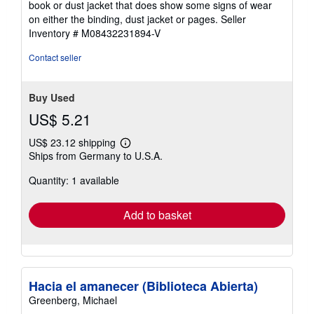
book or dust jacket that does show some signs of wear
5
on either the binding, dust jacket or pages.
Seller
stars
Inventory # M08432231894-V
Contact seller
Buy Used
US$ 5.21
US$ 23.12 shipping
Learn
Ships from Germany to U.S.A.
more
about
Quantity: 1 available
shipping
rates
Add to basket
Hacia el amanecer (Biblioteca Abierta)
Greenberg, Michael