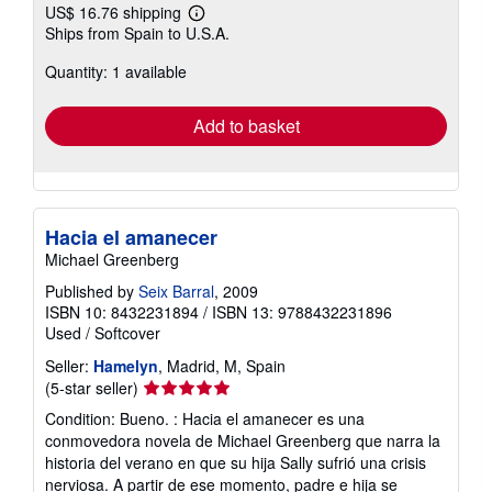
US$ 16.76 shipping
Learn
Ships from Spain to U.S.A.
more
about
Quantity: 1 available
shipping
rates
Add to basket
Hacia el amanecer
Michael Greenberg
Published by
Seix Barral
, 2009
ISBN 10: 8432231894
/
ISBN 13: 9788432231896
Used
/
Softcover
Seller:
Hamelyn
, Madrid, M, Spain
Seller
(5-star seller)
rating
Condition: Bueno. : Hacia el amanecer es una
5
conmovedora novela de Michael Greenberg que narra la
out
historia del verano en que su hija Sally sufrió una crisis
of
nerviosa. A partir de ese momento, padre e hija se