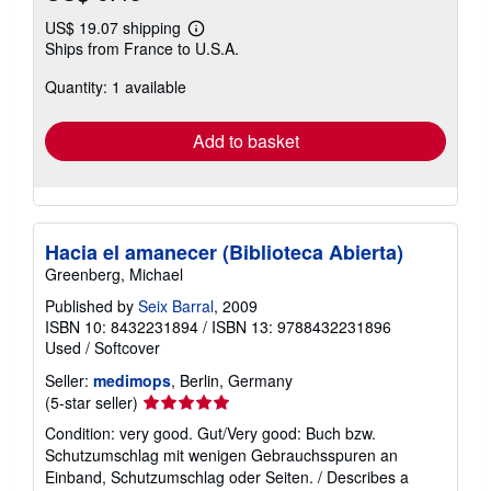
US$ 19.07 shipping
Learn
Ships from France to U.S.A.
more
about
Quantity: 1 available
shipping
rates
Add to basket
Hacia el amanecer (Biblioteca Abierta)
Greenberg, Michael
Published by
Seix Barral
, 2009
ISBN 10: 8432231894
/
ISBN 13: 9788432231896
Used
/
Softcover
Seller:
medimops
, Berlin, Germany
Seller
(5-star seller)
rating
Condition: very good. Gut/Very good: Buch bzw.
5
Schutzumschlag mit wenigen Gebrauchsspuren an
out
Einband, Schutzumschlag oder Seiten. / Describes a
of