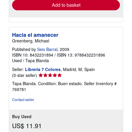
Add to basket
Hacia el amanecer
Greenberg, Michael
Published by
Seix Barral
, 2009
ISBN 10: 8432231894
/
ISBN 13: 9788432231896
Used
/
Tapa Blanda
Seller:
Librería 7 Colores
, Madrid, M, Spain
Seller
(5-star seller)
rating
Tapa Blanda. Condition: Buen estado.
Seller Inventory #
5
769781
out
of
Contact seller
5
stars
Buy Used
US$ 11.91