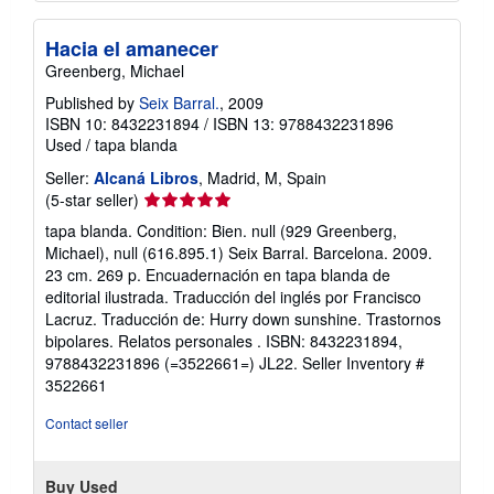
Hacia el amanecer
Greenberg, Michael
Published by
Seix Barral.
, 2009
ISBN 10: 8432231894
/
ISBN 13: 9788432231896
Used
/
tapa blanda
Seller:
Alcaná Libros
, Madrid, M, Spain
Seller
(5-star seller)
rating
tapa blanda. Condition: Bien. null (929 Greenberg,
5
Michael), null (616.895.1) Seix Barral. Barcelona. 2009.
out
23 cm. 269 p. Encuadernación en tapa blanda de
of
editorial ilustrada. Traducción del inglés por Francisco
5
Lacruz. Traducción de: Hurry down sunshine. Trastornos
stars
bipolares. Relatos personales . ISBN: 8432231894,
9788432231896 (=3522661=) JL22.
Seller Inventory #
3522661
Contact seller
Buy Used