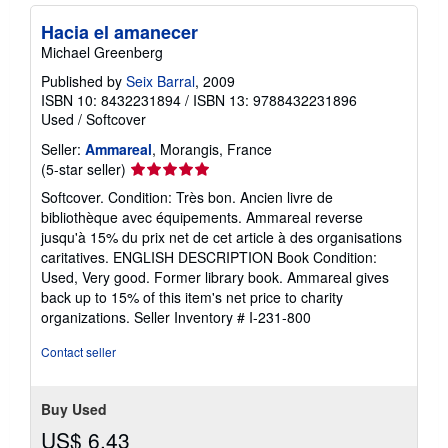
Hacia el amanecer
Michael Greenberg
Published by
Seix Barral
, 2009
ISBN 10: 8432231894
/
ISBN 13: 9788432231896
Used
/
Softcover
Seller:
Ammareal
, Morangis, France
Seller
(5-star seller)
rating
Softcover. Condition: Très bon. Ancien livre de
5
bibliothèque avec équipements. Ammareal reverse
out
jusqu'à 15% du prix net de cet article à des organisations
of
caritatives. ENGLISH DESCRIPTION Book Condition:
5
Used, Very good. Former library book. Ammareal gives
stars
back up to 15% of this item's net price to charity
organizations.
Seller Inventory # I-231-800
Contact seller
Buy Used
US$ 6.43