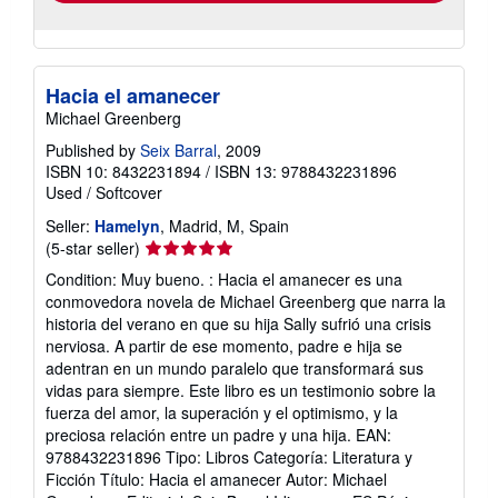
Hacia el amanecer
Michael Greenberg
Published by
Seix Barral
, 2009
ISBN 10: 8432231894
/
ISBN 13: 9788432231896
Used
/
Softcover
Seller:
Hamelyn
, Madrid, M, Spain
Seller
(5-star seller)
rating
Condition: Muy bueno. : Hacia el amanecer es una
5
conmovedora novela de Michael Greenberg que narra la
out
historia del verano en que su hija Sally sufrió una crisis
of
nerviosa. A partir de ese momento, padre e hija se
5
adentran en un mundo paralelo que transformará sus
stars
vidas para siempre. Este libro es un testimonio sobre la
fuerza del amor, la superación y el optimismo, y la
preciosa relación entre un padre y una hija. EAN:
9788432231896 Tipo: Libros Categoría: Literatura y
Ficción Título: Hacia el amanecer Autor: Michael