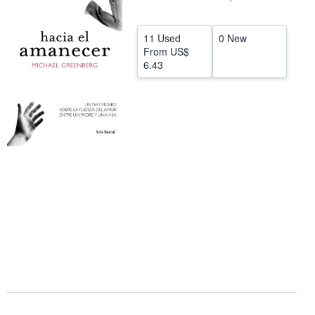
Help
11 Used
0 New
CLOSE
From
US$
6.43