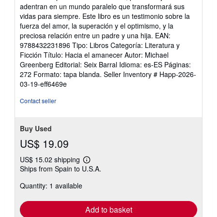
5
adentran en un mundo paralelo que transformará sus
stars
vidas para siempre. Este libro es un testimonio sobre la
fuerza del amor, la superación y el optimismo, y la
preciosa relación entre un padre y una hija. EAN:
9788432231896 Tipo: Libros Categoría: Literatura y
Ficción Título: Hacia el amanecer Autor: Michael
Greenberg Editorial: Seix Barral Idioma: es-ES Páginas:
272 Formato: tapa blanda.
Seller Inventory # Happ-2026-
03-19-eff6469e
Contact seller
Buy Used
US$ 19.09
US$ 15.02 shipping
Learn
Ships from Spain to U.S.A.
more
about
Quantity: 1 available
shipping
rates
Add to basket