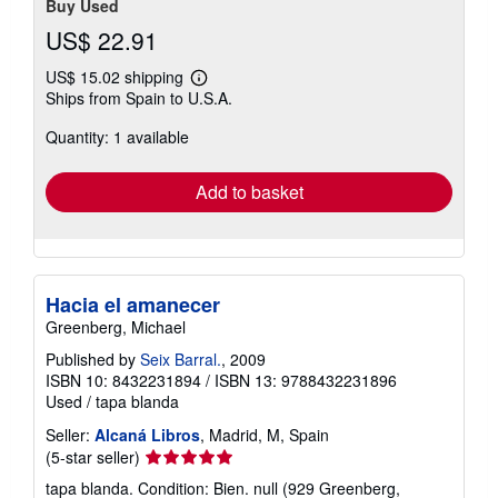
Buy Used
US$ 22.91
US$ 15.02 shipping
Learn
Ships from Spain to U.S.A.
more
about
Quantity: 1 available
shipping
rates
Add to basket
Hacia el amanecer
Greenberg, Michael
Published by
Seix Barral.
, 2009
ISBN 10: 8432231894
/
ISBN 13: 9788432231896
Used
/
tapa blanda
Seller:
Alcaná Libros
, Madrid, M, Spain
Seller
(5-star seller)
rating
tapa blanda. Condition: Bien. null (929 Greenberg,