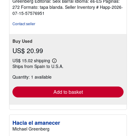
Greenberg Editorial: Seix Barral Idioma: es-ES Páginas:
272 Formato: tapa blanda.
Seller Inventory # Happ-2026-
07-15-57576951
Contact seller
Buy Used
US$ 20.99
US$ 15.02 shipping
Learn
Ships from Spain to U.S.A.
more
about
Quantity: 1 available
shipping
rates
Add to basket
Hacia el amanecer
Michael Greenberg