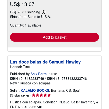
US$ 13.07
US$ 26.87 shipping
Learn
Ships from Spain to U.S.A.
more
about
Quantity: 1 available
shipping
rates
Add to basket
Las doce balas de Samuel Hawley
Hannah Tinti
Published by
Seix Barral
, 2018
ISBN 10: 8432233749
/
ISBN 13: 9788432233746
New
/
Rústica con solapas
Seller:
KALAMO BOOKS
, Burriana, CS, Spain
Seller
(5-star seller)
rating
Rústica con solapas. Condition: Nuevo.
Seller Inventory #
5
PNT9788432233746