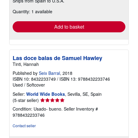
Ships from Spain to U.S.A.
more
about
Quantity: 1 available
shipping
rates
Add to basket
Las doce balas de Samuel Hawley
Tinti, Hannah
Published by
Seix Barral
, 2018
ISBN 10: 8432233749
/
ISBN 13: 9788432233746
Used
/
Softcover
Seller:
World Wide Books
, Sevilla, SE, Spain
Seller
(5-star seller)
rating
Condition: Usado- bueno.
Seller Inventory #
5
9788432233746
out
of
Contact seller
5
stars