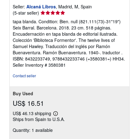
Seller:
Alcaná Libros
, Madrid, M, Spain
Seller
(5-star seller)
rating
tapa blanda. Condition: Bien. null (821.111(73)-31"19")
5
Seix Barral. Barcelona. 2018. 23 cm. 518 páginas.
out
Encuadernación en tapa blanda de editorial ilustrada.
of
Colección 'Biblioteca Formentor'. The twelve lives of
5
Samuel Hawley. Traducción del inglés por Ramón
stars
Buenaventura. Ramón Buenaventura. 1940-. traductor .
ISBN: 8432233749, 9788432233746 (=3580381=) HH34.
Seller Inventory # 3580381
Contact seller
Buy Used
US$ 16.51
US$ 46.13 shipping
Learn
Ships from Spain to U.S.A.
more
about
Quantity: 1 available
shipping
rates