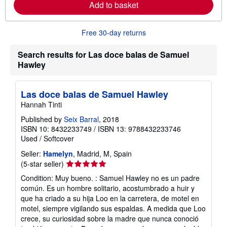
b
Add to basket
o
u
t
Free 30-day returns
s
h
i
Search results for Las doce balas de Samuel
p
p
Hawley
i
n
g
Las doce balas de Samuel Hawley
r
a
Hannah Tinti
t
e
Published by
Seix Barral
, 2018
s
ISBN 10: 8432233749
/
ISBN 13: 9788432233746
Used
/
Softcover
Seller:
Hamelyn
, Madrid, M, Spain
Seller
(5-star seller)
rating
Condition: Muy bueno. : Samuel Hawley no es un padre
5
común. Es un hombre solitario, acostumbrado a huir y
out
que ha criado a su hija Loo en la carretera, de motel en
of
motel, siempre vigilando sus espaldas. A medida que Loo
5
crece, su curiosidad sobre la madre que nunca conoció
stars