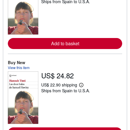
Ships from Spain to U.S.A.
e
a
r
n
m
o
r
e
a
b
Add to basket
o
u
t
s
Buy New
h
View this item
i
p
US$ 24.82
p
i
US$ 22.90 shipping
n
L
g
Ships from Spain to U.S.A.
e
r
a
a
r
t
n
e
m
s
o
r
e
a