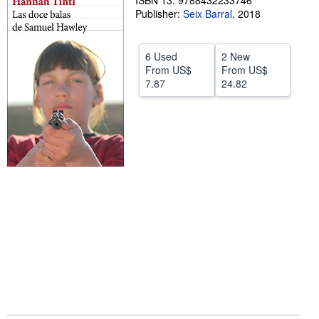
ISBN 13: 9788432233746
Publisher:
Seix Barral
,
2018
Help
CLOSE
6 Used
2 New
From
US$
From
US$
7.87
24.82