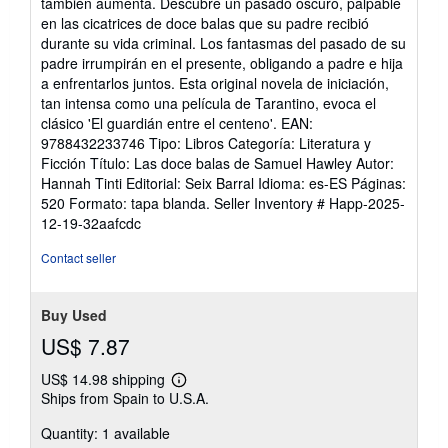
también aumenta. Descubre un pasado oscuro, palpable
en las cicatrices de doce balas que su padre recibió
durante su vida criminal. Los fantasmas del pasado de su
padre irrumpirán en el presente, obligando a padre e hija
a enfrentarlos juntos. Esta original novela de iniciación,
tan intensa como una película de Tarantino, evoca el
clásico 'El guardián entre el centeno'. EAN:
9788432233746 Tipo: Libros Categoría: Literatura y
Ficción Título: Las doce balas de Samuel Hawley Autor:
Hannah Tinti Editorial: Seix Barral Idioma: es-ES Páginas:
520 Formato: tapa blanda.
Seller Inventory # Happ-2025-
12-19-32aafcdc
Contact seller
Buy Used
US$ 7.87
US$ 14.98 shipping
Learn
Ships from Spain to U.S.A.
more
about
Quantity: 1 available
shipping
rates