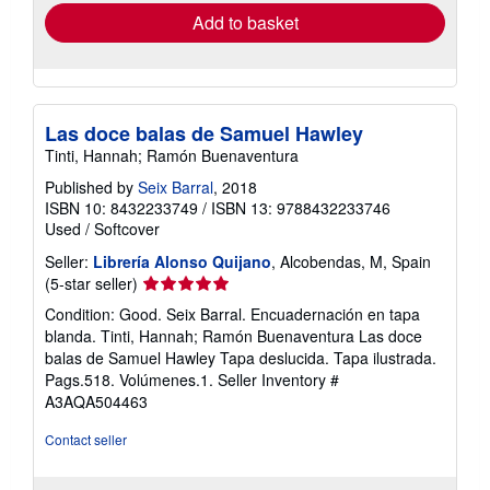
Add to basket
Las doce balas de Samuel Hawley
Tinti, Hannah; Ramón Buenaventura
Published by
Seix Barral
, 2018
ISBN 10: 8432233749
/
ISBN 13: 9788432233746
Used
/
Softcover
Seller:
Librería Alonso Quijano
, Alcobendas, M, Spain
Seller
(5-star seller)
rating
Condition: Good. Seix Barral. Encuadernación en tapa
5
blanda. Tinti, Hannah; Ramón Buenaventura Las doce
out
balas de Samuel Hawley Tapa deslucida. Tapa ilustrada.
of
Pags.518. Volúmenes.1.
Seller Inventory #
5
A3AQA504463
stars
Contact seller