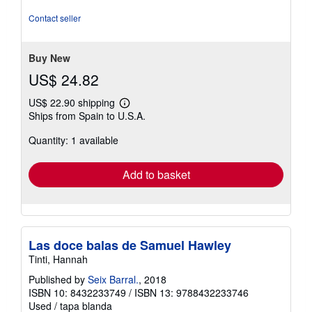
out
of
Contact seller
5
stars
Buy New
US$ 24.82
US$ 22.90 shipping
Learn
Ships from Spain to U.S.A.
more
about
Quantity: 1 available
shipping
rates
Add to basket
Las doce balas de Samuel Hawley
Tinti, Hannah
Published by
Seix Barral.
, 2018
ISBN 10: 8432233749
/
ISBN 13: 9788432233746
Used
/
tapa blanda