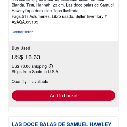
5
Blanda. Tinti, Hannah. 23 cm. Las doce balas de Samuel
out
HawleyTapa deslucida.Tapa ilustrada.
of
Pags.518.Volúmenes. Libro usado.
Seller Inventory #
5
A2AQA399105
stars
Contact seller
Buy Used
US$ 16.63
US$ 73.00 shipping
Learn
Ships from Spain to U.S.A.
more
about
Quantity: 1 available
shipping
rates
Add to basket
LAS DOCE BALAS DE SAMUEL HAWLEY