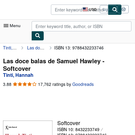
Skip to main content
AbeBooks.com
USD
Sign in
Site
shopping
preferences
Menu
Tinti, Hannah
Las doce balas de Samuel Hawley
ISBN 13: 9788432233746
My Account
My Purchases
Las doce balas de Samuel Hawley -
Softcover
Advanced Search
Tinti, Hannah
Browse Collections
3.88
3.88
17,762 ratings by
Goodreads
out
Rare Books
of
5
Art & Collectibles
stars
Textbooks
Softcover
Sellers
ISBN 10: 8432233749
Start Selling