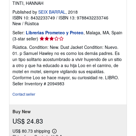
TINTI, HANNAH
Published by
SEIX BARRAL
, 2018
ISBN 10: 8432233749
/
ISBN 13: 9788432233746
New
/
Rústica
Seller:
Librerias Prometeo y Proteo
, Malaga, MA, Spain
Seller
(3-star seller)
rating
Rústica. Condition: New. Dust Jacket Condition: Nuevo.
3
01. p Samuel Hawley no es como los demás padres. Es
out
un tipo solitario acostumbrado a vivir huyendo de un sitio
of
a otro y que ha educado a su hija Loo en el camino, de
5
motel en motel, siempre vigilando sus espaldas.
stars
Conforme Loo se hace mayor, su curiosidad re. LIBRO.
Seller Inventory # 2094983
Contact seller
Buy New
US$ 24.83
US$ 80.73 shipping
Learn