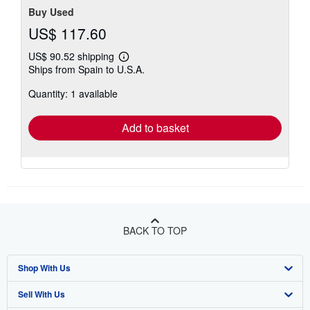
Buy Used
US$ 117.60
US$ 90.52 shipping
Learn
Ships from Spain to U.S.A.
more
about
Quantity: 1 available
shipping
rates
Add to basket
BACK TO TOP
Shop With Us
Sell With Us
Advanced Search