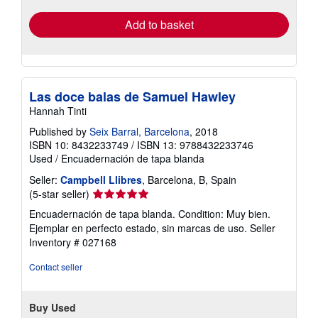
Add to basket
Las doce balas de Samuel Hawley
Hannah Tinti
Published by
Seix Barral, Barcelona
, 2018
ISBN 10: 8432233749
/
ISBN 13: 9788432233746
Used
/
Encuadernación de tapa blanda
Seller:
Campbell Llibres
, Barcelona, B, Spain
Seller
(5-star seller)
rating
Encuadernación de tapa blanda. Condition: Muy bien.
5
Ejemplar en perfecto estado, sin marcas de uso.
Seller
out
Inventory # 027168
of
5
Contact seller
stars
Buy Used