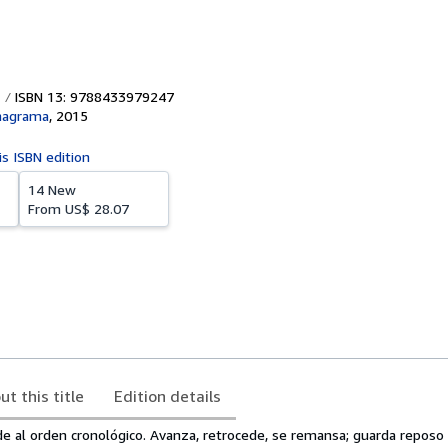
ISBN 13: 9788433979247
Anagrama
,
2015
is ISBN edition
14 New
From
US$ 28.07
ut this title
Edition details
e al orden cronológico. Avanza, retrocede, se remansa; guarda reposo 