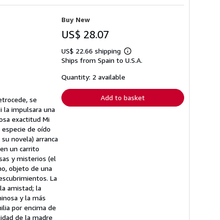
Buy New
US$ 28.07
US$ 22.66 shipping
Learn
Ships from Spain to U.S.A.
more
about
shipping
Quantity: 2 available
rates
Add to basket
etrocede, se
i la impulsara una
mosa exactitud Mi
 especie de oído
 su novela) arranca
en un carrito
as y misterios (el
mo, objeto de una
escubrimientos. La
la amistad; la
minosa y la más
milia por encima de
lidad de la madre