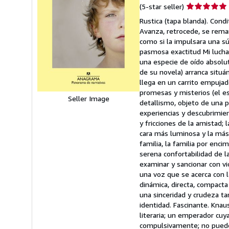
Seller
(5-star seller)
rating
Rustica (tapa blanda). Cond
5
Avanza, retrocede, se rema
out
como si la impulsara una súb
of
pasmosa exactitud Mi lucha
5
una especie de oído absoluto
stars
de su novela) arranca situ
llega en un carrito empuja
promesas y misterios (el es
Seller Image
detallismo, objeto de una 
experiencias y descubrimien
y fricciones de la amistad; 
cara más luminosa y la más a
familia, la familia por enc
serena confortabilidad de l
examinar y sancionar con vi
una voz que se acerca con l
dinámica, directa, compact
una sinceridad y crudeza ta
identidad. Fascinante. Knau
literaria; un emperador cuy
compulsivamente; no puedo 