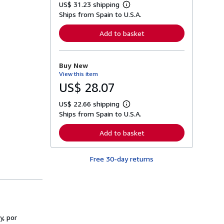
US$ 31.23 shipping
L
Ships from Spain to U.S.A.
e
a
r
Add to basket
n
m
o
r
Buy New
e
View this item
a
b
US$ 28.07
o
u
US$ 22.66 shipping
t
L
s
Ships from Spain to U.S.A.
e
h
a
i
r
Add to basket
p
n
p
m
i
o
n
Free 30-day returns
r
g
e
r
a
a
b
t
o
e
u
s
t
s
y, por
h