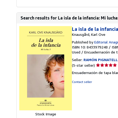
Search results for La isla de la infancia: Mi luch
La isla de la infanc
Knausgård, Karl Ove
Published by
Editorial Ana
ISBN 10: 8433979248
/
ISB
Used
/
Encuadernación de 
Seller:
RAMÓN PIGNATELL
Seller
(5-star seller)
rating
Encuadernación de tapa blan
5
out
Contact seller
of
5
stars
Stock Image