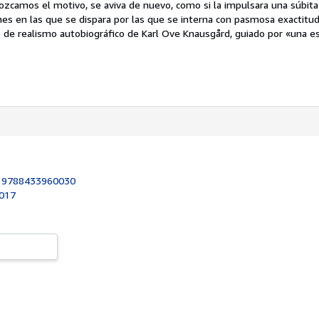
ozcamos el motivo, se aviva de nuevo, como si la impulsara una súbita 
ones en las que se dispara por las que se interna con pasmosa exactitud 
 de realismo autobiográfico de Karl Ove Knausgård, guiado por «una e
:
9788433960030
2017