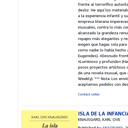
frente al terrorífico autori
desliz. He aquí los materia
a la experiencia infantil y
empresa literaria imperece
inusuales, contra lo más co
alcanzado la grandeza renun
ropajes más elegantes y re
exigen que hagas cola para
como nadie lo había hecho a
Eugenides). «Desnudo fronta
«Luminoso y profundo» (Hari
pocos proyectos artístico
de una novela inusual, que 
Weekly). *** Nota: Los enví
aceptamos pedidos con dest
Contact seller
ISLA DE LA INFANCI
KNAUSGARD, KARL OVE
Published by
ANAGRAMA
, 