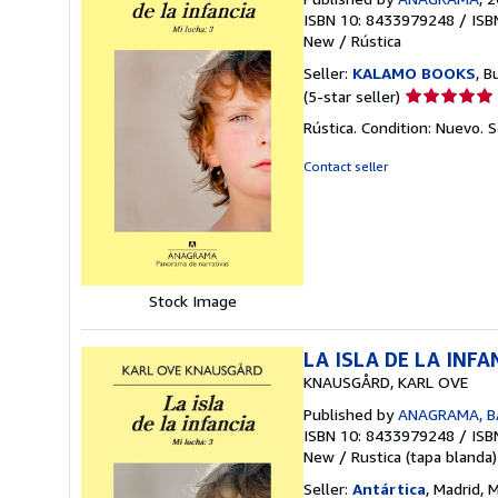
ISBN 10: 8433979248
/
ISB
New
/
Rústica
Seller:
KALAMO BOOKS
, B
Seller
(5-star seller)
rating
Rústica. Condition: Nuevo.
S
5
out
Contact seller
of
5
stars
Stock Image
LA ISLA DE LA INFA
KNAUSGÅRD, KARL OVE
Published by
ANAGRAMA, 
ISBN 10: 8433979248
/
ISB
New
/
Rustica (tapa blanda)
Seller:
Antártica
, Madrid, 