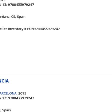
N 13: 9788433979247
urriana, CS, Spain
eller Inventory # PUN9788433979247
NCIA
BARCELONA
, 2015
N 13: 9788433979247
M, Spain