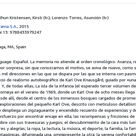
a
un Kristensen, Kirsti (tr.); Lorenzo Torres, Asunción (tr.)
rama S.A.
, 2015
N 13: 9788433979247
aga, MA, Spain
guage: Español. La memoria no atiende al orden cronológico. Avanza, r
por sorpresa, sin que conozcamos el motivo, se aviva de nuevo, como s
as mil direcciones en las que se dispara por las que se interna con pas
icio de realismo autobiográfico de Karl Ove Knausgård, guiado por «una
Y, de todas ellas, La isla de la infancia (el esperado tercer volumen de
Tromøya en el verano de 1969, donde un Karl Ove de ocho meses llega 
de allí, desde el centro de los inmensos bosques cargados de promes
 exploraciones del pequeño Karl Ove, descrito con meticuloso detallis
e despliega un zigzagueante y encendido recuento de experiencias y d
 esfuerzo por encontrar encaje en ella; las recompensas y fricciones de 
e libre con sus travesuras y juegos; el descubrimiento de la cara más lu
 y alegrías; la ropa, la lectura, la música, el deporte; la familia, la fa
ntagónicas, difuminada una, omnipresente la otra: la serena confortabi