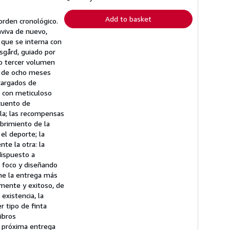
rates
Add to basket
orden cronológico.
aviva de nuevo,
s que se interna con
sgård, guiado por
ado tercer volumen
e de ocho meses
cargados de
o con meticuloso
cuento de
lla; las recompensas
cubrimiento de la
el deporte; la
te la otra: la
dispuesto a
l foco y diseñando
one la entrega más
emente y exitoso, de
existencia, la
r tipo de finta
ibros
u próxima entrega