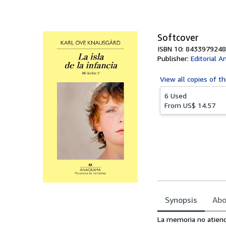
of
5
stars
Softcover
ISBN 10: 8433979248
Publisher:
Editorial 
View all
copies of th
6 Used
From
US$ 14.57
Synopsis
Abo
Synopsis
La memoria no atiend