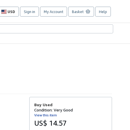
USD
Sign in
My Account
Basket
Help
Site
shopping
preferences
Buy Used
Condition: Very Good
View this item
US$ 14.57