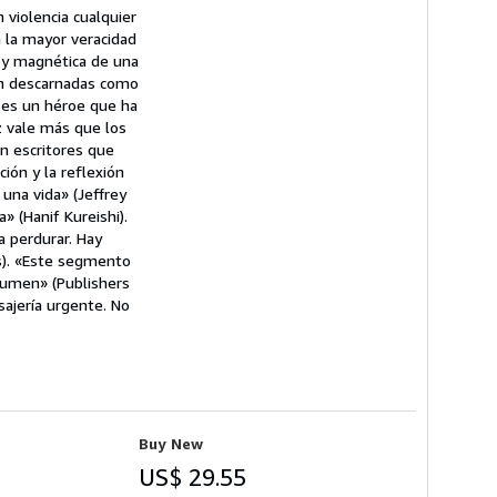
 violencia cualquier
n la mayor veracidad
a y magnética de una
an descarnadas como
d es un héroe que ha
z vale más que los
n escritores que
ión y la reflexión
una vida» (Jeffrey
» (Hanif Kureishi).
a perdurar. Hay
s). «Este segmento
olumen» (Publishers
sajería urgente. No
Buy New
US$ 29.55