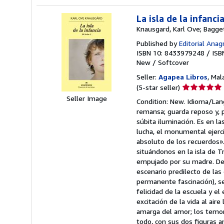
La isla de la infanci
Knausgard, Karl Ove; Baggeth
Published by
Editorial Anag
ISBN 10: 8433979248
/
ISB
New
/
Softcover
Seller:
Agapea Libros
, Mal
Seller
(5-star seller)
rating
Seller Image
Condition: New. Idioma/Lan
5
remansa; guarda reposo y, 
out
súbita iluminación. Es en l
of
lucha, el monumental ejerc
5
absoluto de los recuerdos». 
stars
situándonos en la isla de 
empujado por su madre. Des
escenario predilecto de las
permanente fascinación), s
felicidad de la escuela y el
excitación de la vida al air
amarga del amor; los temores
todo, con sus dos figuras a