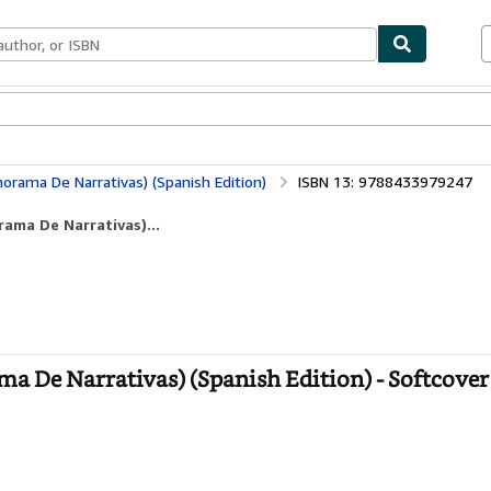
bles
Textbooks
Sellers
Start Selling
Panorama De Narrativas) (Spanish Edition)
ISBN 13: 9788433979247
rama De Narrativas)...
rama De Narrativas) (Spanish Edition) - Softcover