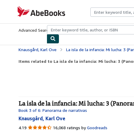
Skip to main content
AbeBooks.com
Advanced Search
Browse Collections
Rare Books
Art & Collecti
Knausgård, Karl Ove
La isla de la infancia: Mi lucha: 3 (
Items related to La isla de la infancia: Mi lucha: 3 (Pano
La isla de la infancia: Mi lucha: 3 (Pano
Book 3 of 6: Panorama de narrativas
Knausgård, Karl Ove
4.19
4.19
16,068 ratings by
Goodreads
out