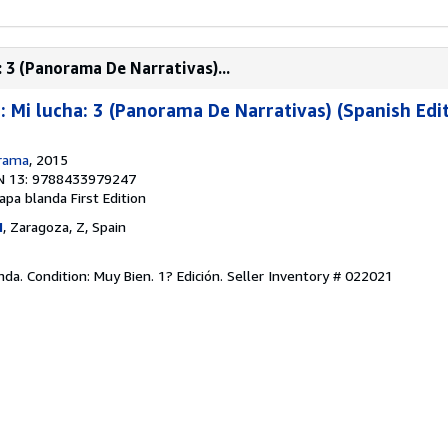
a: 3 (Panorama De Narrativas)...
ia: Mi lucha: 3 (Panorama De Narrativas) (Spanish Edi
grama
, 2015
N 13: 9788433979247
tapa blanda
First Edition
I
, Zaragoza, Z, Spain
da. Condition: Muy Bien. 1? Edición.
Seller Inventory # 022021