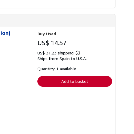
tion)
Buy Used
US$ 14.57
US$ 31.23 shipping
Learn
Ships from Spain to U.S.A.
more
about
shipping
Quantity: 1 available
rates
Add to basket