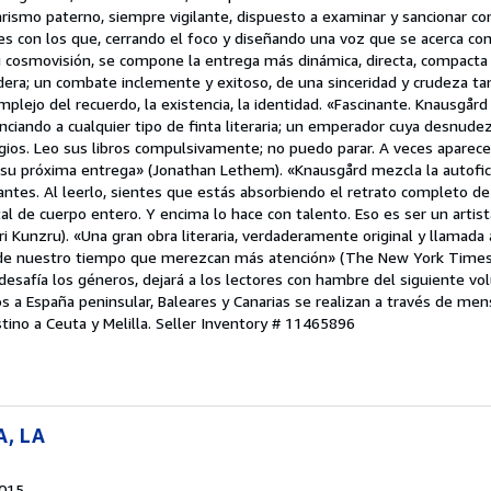
tarismo paterno, siempre vigilante, dispuesto a examinar y sancionar con
les con los que, cerrando el foco y diseñando una voz que se acerca co
 su cosmovisión, se compone la entrega más dinámica, directa, compact
dera; un combate inclemente y exitoso, de una sinceridad y crudeza t
mplejo del recuerdo, la existencia, la identidad. «Fascinante. Knausgår
ciando a cualquier tipo de finta literaria; un emperador cuya desnude
gios. Leo sus libros compulsivamente; no puedo parar. A veces aparece
 su próxima entrega» (Jonathan Lethem). «Knausgård mezcla la autoficc
ntes. Al leerlo, sientes que estás absorbiendo el retrato completo de 
l de cuerpo entero. Y encima lo hace con talento. Eso es ser un artista
 Kunzru). «Una gran obra literaria, verdaderamente original y llamada 
s de nuestro tiempo que merezcan más atención» (The New York Time
desafía los géneros, dejará a los lectores con hambre del siguiente v
os a España peninsular, Baleares y Canarias se realizan a través de men
ino a Ceuta y Melilla.
Seller Inventory # 11465896
A, LA
2015