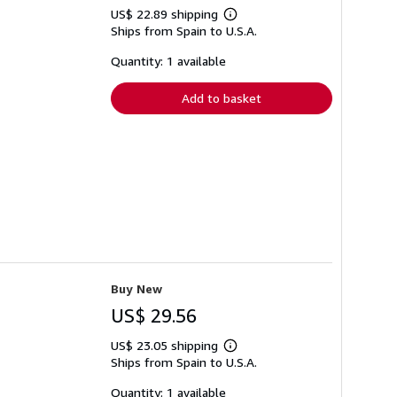
US$ 22.89 shipping
Learn
Ships from Spain to U.S.A.
more
about
shipping
Quantity: 1 available
rates
Add to basket
Buy New
US$ 29.56
US$ 23.05 shipping
Learn
Ships from Spain to U.S.A.
more
about
shipping
Quantity: 1 available