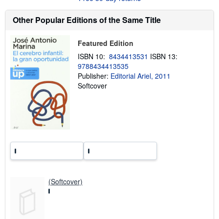
s
h
Other Popular Editions of the Same Title
i
p
p
i
Featured Edition
n
ISBN 10:
8434413531
ISBN 13:
g
r
9788434413535
a
Publisher:
Editorial Ariel, 2011
t
Softcover
e
s
(Softcover)