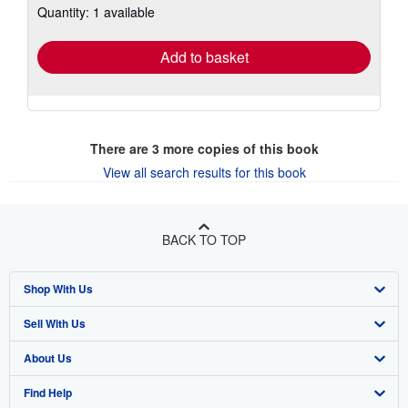
Quantity: 1 available
shipping
rates
Add to basket
There are
3
more copies of this book
View all search results for this book
BACK TO TOP
Shop With Us
Sell With Us
Advanced Search
About Us
Browse Collections
Start Selling
Find Help
My Account
Join Our Affiliate Program
About AbeBooks