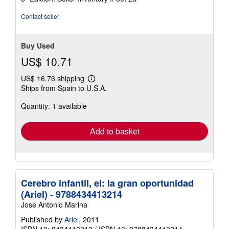
out
of
Contact seller
5
stars
Buy Used
US$ 10.71
US$ 16.76 shipping
Learn
Ships from Spain to U.S.A.
more
about
Quantity: 1 available
shipping
rates
Add to basket
Cerebro infantil, el: la gran oportunidad
(Ariel) - 9788434413214
Jose Antonio Marina
Published by
Ariel
, 2011
ISBN 10: 8434413213
/
ISBN 13: 9788434413214