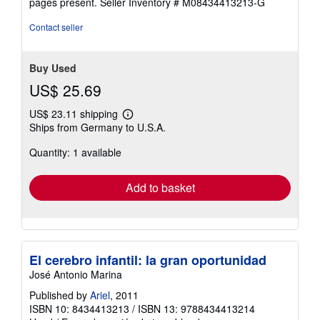
pages present.
Seller Inventory # M08434413213-G
stars
Contact seller
Buy Used
US$ 25.69
US$ 23.11 shipping
Learn
Ships from Germany to U.S.A.
more
about
Quantity: 1 available
shipping
rates
Add to basket
El cerebro infantil: la gran oportunidad
José Antonio Marina
Published by
Ariel
, 2011
ISBN 10: 8434413213
/
ISBN 13: 9788434413214