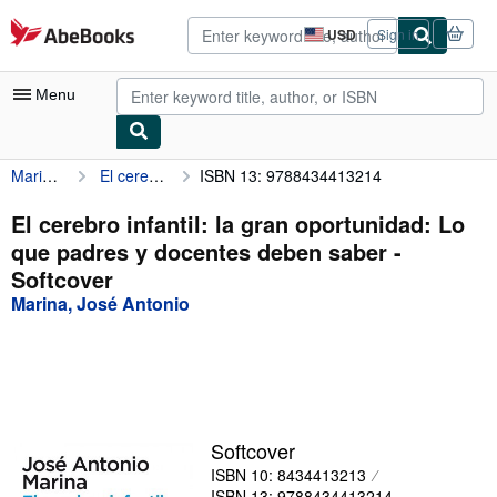
Skip to main content
AbeBooks.com
USD
Sign in
Site
shopping
preferences
Menu
Marina, José Antonio
El cerebro infantil: la gran oportunidad: Lo que padres y docentes deben saber
ISBN 13: 9788434413214
My Account
My Purchases
El cerebro infantil: la gran oportunidad: Lo
que padres y docentes deben saber -
Advanced Search
Softcover
Browse Collections
Marina, José Antonio
Rare Books
Art & Collectibles
Textbooks
Softcover
Sellers
ISBN 10: 8434413213
Start Selling
ISBN 13: 9788434413214