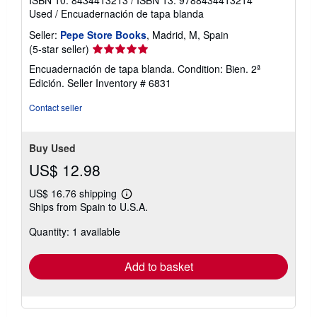
Used
/
Encuadernación de tapa blanda
Seller:
Pepe Store Books
, Madrid, M, Spain
Seller
(5-star seller)
rating
Encuadernación de tapa blanda. Condition: Bien. 2ª
5
Edición.
Seller Inventory # 6831
out
of
Contact seller
5
stars
Buy Used
US$ 12.98
US$ 16.76 shipping
Learn
Ships from Spain to U.S.A.
more
about
Quantity: 1 available
shipping
rates
Add to basket