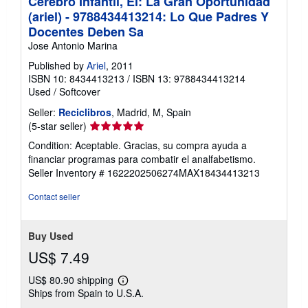
Cerebro Infantil, El: La Gran Oportunidad
(ariel) - 9788434413214: Lo Que Padres Y
Docentes Deben Sa
Jose Antonio Marina
Published by
Ariel
, 2011
ISBN 10: 8434413213
/
ISBN 13: 9788434413214
Used
/
Softcover
Seller:
Reciclibros
, Madrid, M, Spain
Seller
(5-star seller)
rating
Condition: Aceptable. Gracias, su compra ayuda a
5
financiar programas para combatir el analfabetismo.
out
Seller Inventory # 1622202506274MAX18434413213
of
5
Contact seller
stars
Buy Used
US$ 7.49
US$ 80.90 shipping
Learn
Ships from Spain to U.S.A.
more
about