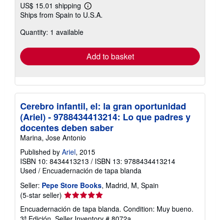
US$ 15.01 shipping
Learn
Ships from Spain to U.S.A.
more
about
Quantity: 1 available
shipping
rates
Add to basket
Cerebro infantil, el: la gran oportunidad
(Ariel) - 9788434413214: Lo que padres y
docentes deben saber
Marina, Jose Antonio
Published by
Ariel
, 2015
ISBN 10: 8434413213
/
ISBN 13: 9788434413214
Used
/
Encuadernación de tapa blanda
Seller:
Pepe Store Books
, Madrid, M, Spain
Seller
(5-star seller)
rating
Encuadernación de tapa blanda. Condition: Muy bueno.
5
3ª Edición.
Seller Inventory # 8072a