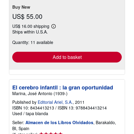
Buy New
US$ 55.00
US$ 16.00 shipping
Learn
Ships within U.S.A.
more
about
Quantity: 11 available
shipping
rates
Add to basket
El cerebro infantil : la gran oportunidad
Marina, José Antonio (1939-)
Published by
Editorial Ariel, S.A.
, 2011
ISBN 10: 8434413213
/
ISBN 13: 9788434413214
Used
/
tapa blanda
Seller:
Almacen de los Libros Olvidados
, Barakaldo,
BI, Spain
Seller