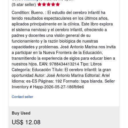
Seller
(5-star seller)
rating
Condition: Bueno. : El estudio del cerebro infantil ha
5
tenido resultados espectaculares en los últimos años,
out
aplicados principalmente en la clínica. Este libro explora
of
el sistema nervioso y el cerebro infantil, ofreciendo a
5
padres y docentes una visión general de su
stars
funcionamiento y la razón biológica de nuestras
capacidades y problemas. José Antonio Marina nos invita
a participar en la Nueva Frontera de la Educación,
transmitiendo la experiencia de siglos para educar bien a
nuestros hijos. EAN: 9788434413214 Tipo: Libros
Categoría: Educación Título: El cerebro infantil: la gran
oportunidad Autor: José Antonio Marina Editorial: Ariel
Idioma: es-ES Páginas: 192 Formato: tapa blanda.
Seller
Inventory # Happ-2026-05-27-186fb9e6
Contact seller
Buy Used
US$ 12.08