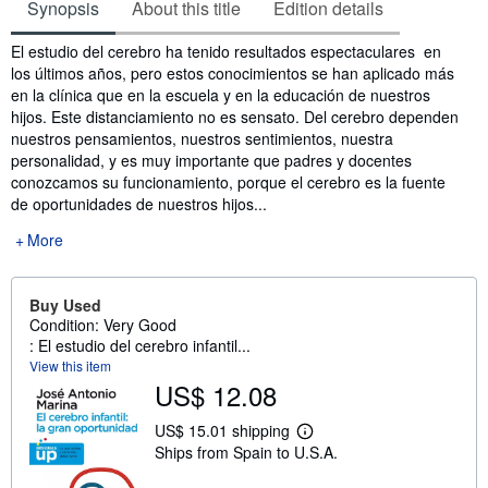
Synopsis
About this title
Edition details
Synopsis
El estudio del cerebro ha tenido resultados espectaculares en
los últimos años, pero estos conocimientos se han aplicado más
en la clínica que en la escuela y en la educación de nuestros
hijos. Este distanciamiento no es sensato. Del cerebro dependen
nuestros pensamientos, nuestros sentimientos, nuestra
personalidad, y es muy importante que padres y docentes
conozcamos su funcionamiento, porque el cerebro es la fuente
de oportunidades de nuestros hijos...
More
Buy Used
Condition: Very Good
: El estudio del cerebro infantil...
View this item
US$ 12.08
US$ 15.01 shipping
L
Ships from Spain to U.S.A.
e
a
r