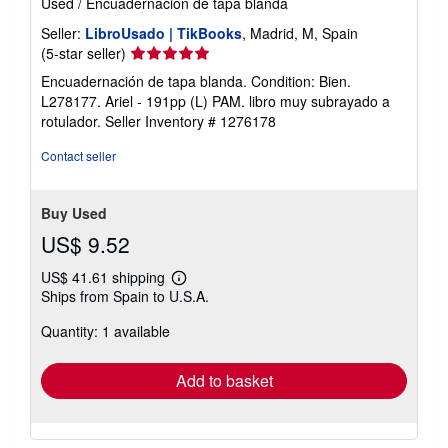
Used
/
Encuadernación de tapa blanda
Seller:
LibroUsado | TikBooks
, Madrid, M, Spain
Seller
(5-star seller)
rating
Encuadernación de tapa blanda. Condition: Bien.
5
L278177. Ariel - 191pp (L) PAM. libro muy subrayado a
out
rotulador.
Seller Inventory # 1276178
of
5
Contact seller
stars
Buy Used
US$ 9.52
US$ 41.61 shipping
Learn
Ships from Spain to U.S.A.
more
about
Quantity: 1 available
shipping
rates
Add to basket