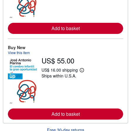
n
m
o
r
e
a
Add to basket
b
o
u
t
Buy New
s
h
View this item
i
US$ 55.00
p
p
US$ 16.00 shipping
i
L
n
Ships within U.S.A.
e
g
a
r
r
a
n
t
m
e
o
s
r
e
a
Add to basket
b
o
u
t
Free 30-day returns