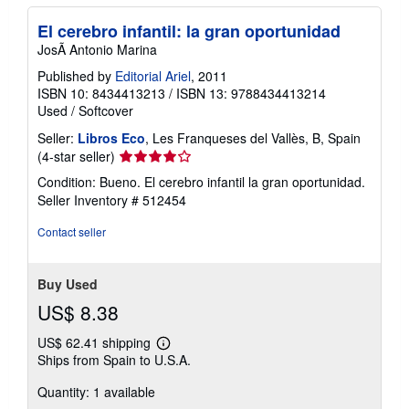
El cerebro infantil: la gran oportunidad
JosÃ Antonio Marina
Published by
Editorial Ariel
, 2011
ISBN 10: 8434413213
/
ISBN 13: 9788434413214
Used
/
Softcover
Seller:
Libros Eco
, Les Franqueses del Vallès, B, Spain
Seller
(4-star seller)
rating
Condition: Bueno. El cerebro infantil la gran oportunidad.
4
Seller Inventory # 512454
out
of
Contact seller
5
stars
Buy Used
US$ 8.38
US$ 62.41 shipping
Learn
Ships from Spain to U.S.A.
more
about
Quantity: 1 available
shipping
rates