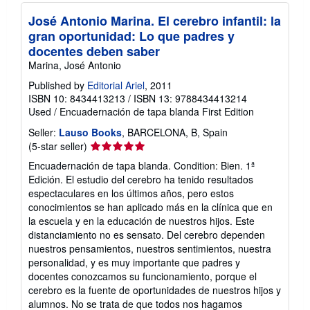
José Antonio Marina. El cerebro infantil: la
gran oportunidad: Lo que padres y
docentes deben saber
Marina, José Antonio
Published by
Editorial Ariel
, 2011
ISBN 10: 8434413213
/
ISBN 13: 9788434413214
Used
/
Encuadernación de tapa blanda
First Edition
Seller:
Lauso Books
, BARCELONA, B, Spain
Seller
(5-star seller)
rating
Encuadernación de tapa blanda. Condition: Bien. 1ª
5
Edición. El estudio del cerebro ha tenido resultados
out
espectaculares en los últimos años, pero estos
of
conocimientos se han aplicado más en la clínica que en
5
la escuela y en la educación de nuestros hijos. Este
stars
distanciamiento no es sensato. Del cerebro dependen
nuestros pensamientos, nuestros sentimientos, nuestra
personalidad, y es muy importante que padres y
docentes conozcamos su funcionamiento, porque el
cerebro es la fuente de oportunidades de nuestros hijos y
alumnos. No se trata de que todos nos hagamos