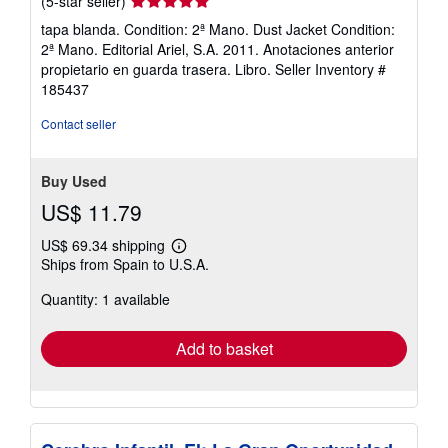
(5-star seller)
rating
tapa blanda. Condition: 2ª Mano. Dust Jacket Condition:
5
2ª Mano. Editorial Ariel, S.A. 2011. Anotaciones anterior
out
propietario en guarda trasera. Libro.
Seller Inventory #
of
185437
5
stars
Contact seller
Buy Used
US$ 11.79
US$ 69.34 shipping
Learn
Ships from Spain to U.S.A.
more
about
Quantity: 1 available
shipping
rates
Add to basket