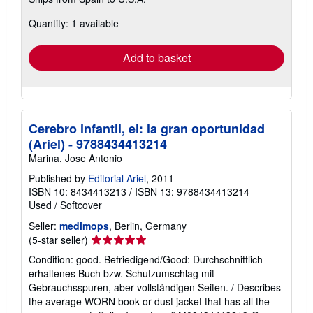
more
about
Quantity: 1 available
shipping
rates
Add to basket
Cerebro infantil, el: la gran oportunidad
(Ariel) - 9788434413214
Marina, Jose Antonio
Published by
Editorial Ariel
, 2011
ISBN 10: 8434413213
/
ISBN 13: 9788434413214
Used
/
Softcover
Seller:
medimops
, Berlin, Germany
Seller
(5-star seller)
rating
Condition: good. Befriedigend/Good: Durchschnittlich
5
erhaltenes Buch bzw. Schutzumschlag mit
out
Gebrauchsspuren, aber vollständigen Seiten. / Describes
of
the average WORN book or dust jacket that has all the
5