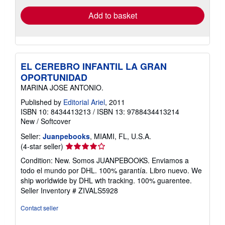
Add to basket
EL CEREBRO INFANTIL LA GRAN
OPORTUNIDAD
MARINA JOSE ANTONIO.
Published by
Editorial Ariel
, 2011
ISBN 10: 8434413213
/
ISBN 13: 9788434413214
New
/
Softcover
Seller:
Juanpebooks
, MIAMI, FL, U.S.A.
Seller
(4-star seller)
rating
Condition: New. Somos JUANPEBOOKS. Enviamos a
4
todo el mundo por DHL. 100% garantía. Libro nuevo. We
out
ship worldwide by DHL wth tracking. 100% guarentee.
of
Seller Inventory # ZIVALS5928
5
stars
Contact seller