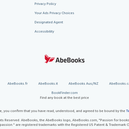
Privacy Policy
Your Ads Privacy Choices
Designated Agent
Accessibility
AbeBooks.fr
AbeBooks.it
AbeBooks Aus/NZ
AbeBooks.c
BookFinder.com
Find any book at the best price
te, you confirm that you have read, understood, and agreed to be bound by the
T
ghts Reserved. AbeBooks, the AbeBooks logo, AbeBooks.com, "Passion for books.
passion." are registered trademarks with the Registered US Patent & Trademark O