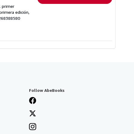
l primer
primera edición,
7268388580
Follow AbeBooks