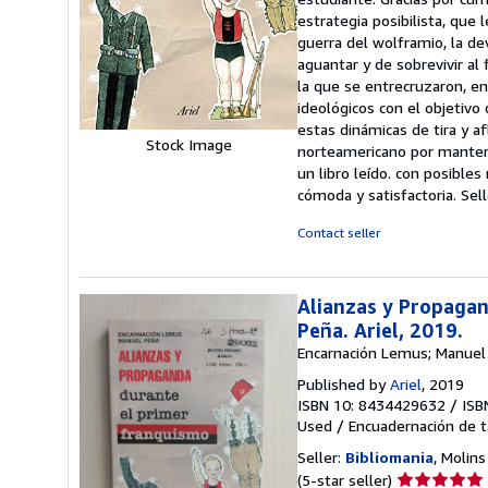
out
estrategia posibilista, que 
of
guerra del wolframio, la de
5
aguantar y de sobrevivir al
stars
la que se entrecruzaron, en
ideológicos con el objetivo
estas dinámicas de tira y a
Stock Image
norteamericano por mantene
un libro leído. con posible
cómoda y satisfactoria.
Sel
Contact seller
Alianzas y Propaga
Peña. Ariel, 2019.
Encarnación Lemus; Manuel
Published by
Ariel
, 2019
ISBN 10: 8434429632
/
ISB
Used
/
Encuadernación de 
Seller:
Bibliomania
, Molins
Seller
(5-star seller)