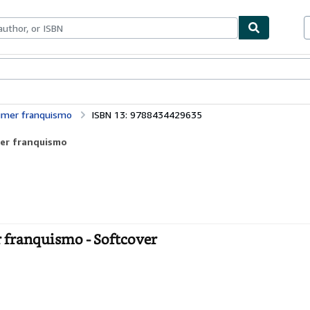
bles
Textbooks
Sellers
Start Selling
rimer franquismo
ISBN 13: 9788434429635
mer franquismo
 franquismo - Softcover