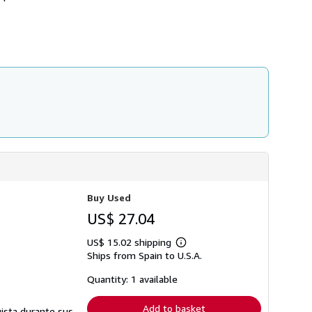
Buy Used
US$ 27.04
US$ 15.02 shipping
Learn
Ships from Spain to U.S.A.
more
about
shipping
Quantity: 1 available
rates
Add to basket
uista durante sus