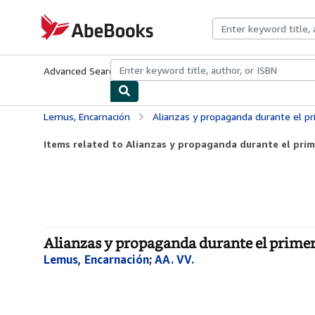
Skip to main content
AbeBooks.com
Advanced Search
Browse Collections
Rare Books
Art & Collecti
Lemus, Encarnación
Alianzas y propaganda durante el p
Items related to Alianzas y propaganda durante el pri
Alianzas y propaganda durante el primer
Lemus, Encarnación
;
AA. VV.