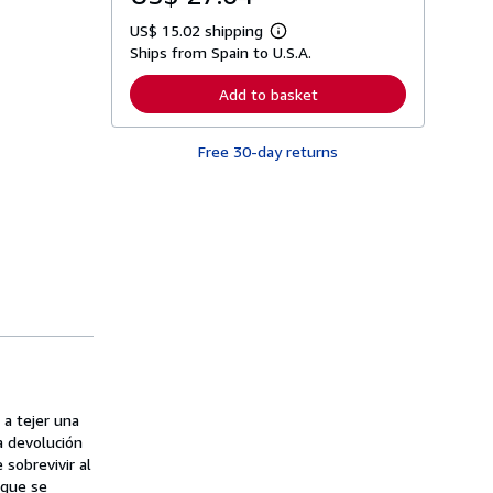
US$ 15.02 shipping
L
Ships from Spain to U.S.A.
e
a
r
Add to basket
n
m
o
Free 30-day returns
r
e
a
b
o
u
t
s
h
i
p
p
i
n
g
r
a
 a tejer una
t
a devolución
e
 sobrevivir al
s
 que se