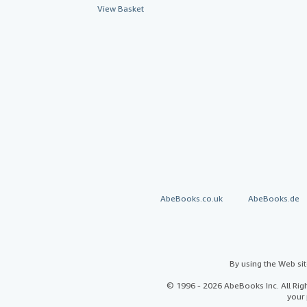
View Basket
AbeBooks.co.uk
AbeBooks.de
By using the Web si
© 1996 - 2026 AbeBooks Inc. All Ri
your 