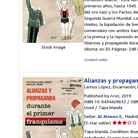
5
primeros años, hasta 1945. 
out
del oro nazi y los Pactos d
of
Segunda Guerra Mundial. Lo
5
Unidos, la liquidación de 
stars
comerciales con ambos bando
a la prensa y la represión e
Alianzas y propaganda dura
Stock Image
Idioma: es-ES Páginas: 248
Contact seller
Alianzas y propaga
Lemus López, Encarnación;
Published by
Ariel
, 2019
ISBN 10: 8434429632
/
ISB
Used
/
Tapa blanda
Seller:
Al Alimon E.
, Madrid
Seller
(3-star seller)
rating
Tapa blanda. Condition: Buen
3
estudiante. Gracias por cu