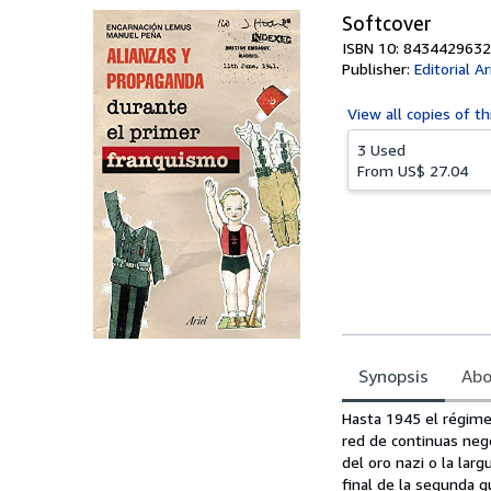
Softcover
ISBN 10: 8434429632
Publisher:
Editorial Ar
View all
copies of th
3 Used
From
US$ 27.04
Synopsis
Abo
Synopsis
Hasta 1945 el régimen
red de continuas nego
del oro nazi o la lar
final de la segunda g