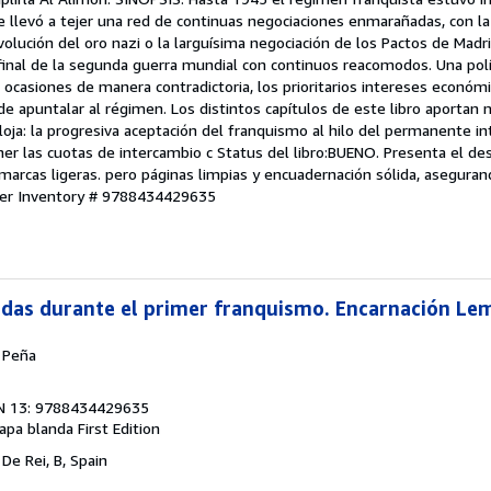
le llevó a tejer una red de continuas negociaciones enmarañadas, con la 
volución del oro nazi o la larguísima negociación de los Pactos de Madr
 final de la segunda guerra mundial con continuos reacomodos. Una polí
 ocasiones de manera contradictoria, los prioritarios intereses económi
 de apuntalar al régimen. Los distintos capítulos de este libro aportan
floja: la progresiva aceptación del franquismo al hilo del permanente in
r las cuotas de intercambio c Status del libro:BUENO. Presenta el d
s marcas ligeras. pero páginas limpias y encuadernación sólida, aseguran
ler Inventory # 9788434429635
ndas durante el primer franquismo. Encarnación Le
 Peña
N 13: 9788434429635
tapa blanda
First Edition
 De Rei, B, Spain