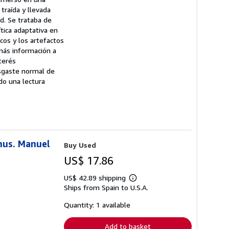
traída y llevada
id. Se trataba de
tica adaptativa en
cos y los artefactos
 más información a
terés
esgaste normal de
do una lectura
mus. Manuel
Buy Used
US$ 17.86
US$ 42.89 shipping
Learn
Ships from Spain to U.S.A.
more
about
shipping
Quantity: 1 available
rates
Add to basket