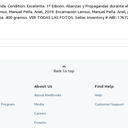
da. Condition: Excelente. 1ª Edición. Alianzas y Propagandas durante e
us. Manuel Peña. Ariel, 2019. Encarnación Lemus; Manuel Peña. Ariel, 
lapa. 400 gramos. VER TODAS LAS FOTOS.
Seller Inventory # ABE-176
Back to top
About Us
Find Help
About AbeBooks
Help
te Program
Media
Customer Support
Careers
Forums