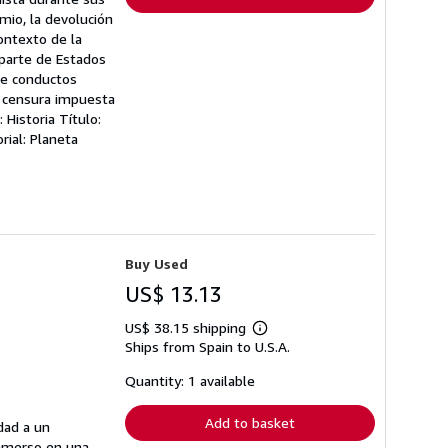
mio, la devolución
ontexto de la
 parte de Estados
de conductos
a censura impuesta
 Historia Título:
ial: Planeta
Buy Used
US$ 13.13
US$ 38.15 shipping
Learn
Ships from Spain to U.S.A.
more
about
shipping
Quantity: 1 available
rates
Add to basket
idad a un
inmerso en una