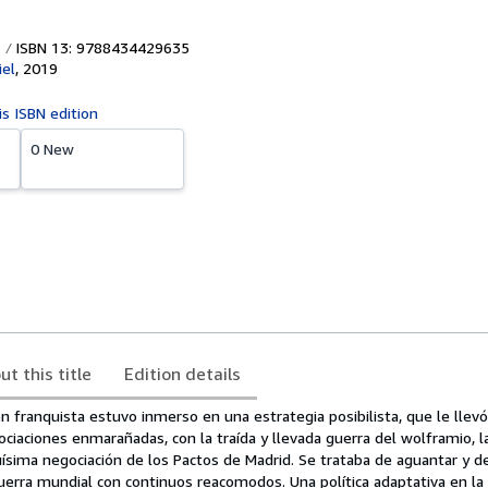
ISBN 13: 9788434429635
iel
,
2019
is ISBN edition
0 New
ut this title
Edition details
 franquista estuvo inmerso en una estrategia posibilista, que le llevó
ciaciones enmarañadas, con la traída y llevada guerra del wolframio, l
guísima negociación de los Pactos de Madrid. Se trataba de aguantar y de
uerra mundial con continuos reacomodos. Una política adaptativa en la