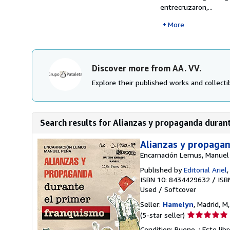
entrecruzaron,...
More
Discover more from AA. VV.
Explore their published works and collectib
Search results for Alianzas y propaganda duran
Alianzas y propaga
Encarnación Lemus, Manuel
Published by
Editorial Ariel
ISBN 10: 8434429632
/
ISB
Used
/
Softcover
Seller:
Hamelyn
, Madrid, M
Seller
(5-star seller)
rating
Condition: Bueno. : Este li