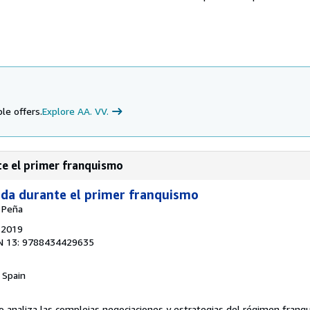
le offers.
Explore AA. VV.
te el primer franquismo
nda durante el primer franquismo
 Peña
, 2019
N 13: 9788434429635
, Spain
bro analiza las complejas negociaciones y estrategias del régimen franq