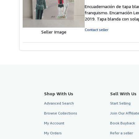
rating
Encuadernación de tapa blan
5
franquismo. Encarnación Lem
out
2019. Tapa blanda con so
of
5
Contact seller
Seller Image
stars
Shop With Us
Sell With Us
Advanced Search
Start Selling
Browse Collections
Join Our Affilia
My Account
Book Buyback
My Orders
Refer a seller