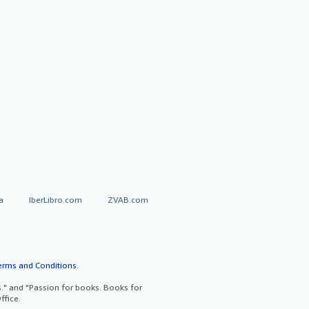
a
IberLibro.com
ZVAB.com
erms and Conditions
.
" and "Passion for books. Books for
ffice.