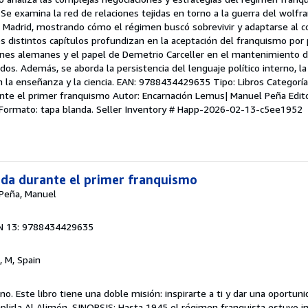
Se examina la red de relaciones tejidas en torno a la guerra del wolfra
e Madrid, mostrando cómo el régimen buscó sobrevivir y adaptarse al c
s distintos capítulos profundizan en la aceptación del franquismo por
bienes alemanes y el papel de Demetrio Carceller en el mantenimiento 
s. Además, se aborda la persistencia del lenguaje político interno, l
n la enseñanza y la ciencia. EAN: 9788434429635 Tipo: Libros Categoría:
nte el primer franquismo Autor: Encarnación Lemus| Manuel Peña Editor
 Formato: tapa blanda.
Seller Inventory # Happ-2026-02-13-c5ee1952
nda durante el primer franquismo
 Peña, Manuel
N 13: 9788434429635
, M, Spain
o. Este libro tiene una doble misión: inspirarte a ti y dar una oportun
mplirla Al Alimón. SINOPSIS: Hasta 1945 el régimen franquista estuvo 