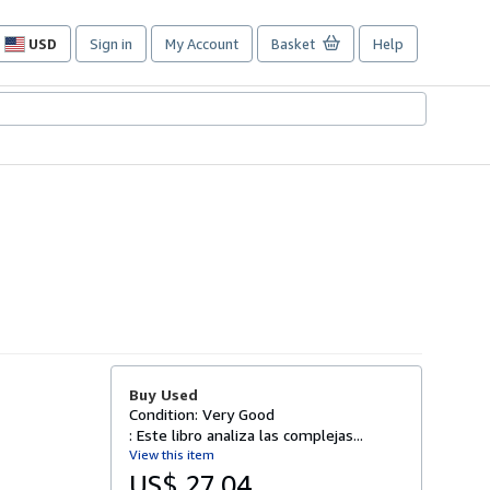
USD
Sign in
My Account
Basket
Help
Site
shopping
preferences
Buy Used
Condition: Very Good
: Este libro analiza las complejas...
View this item
US$ 27.04