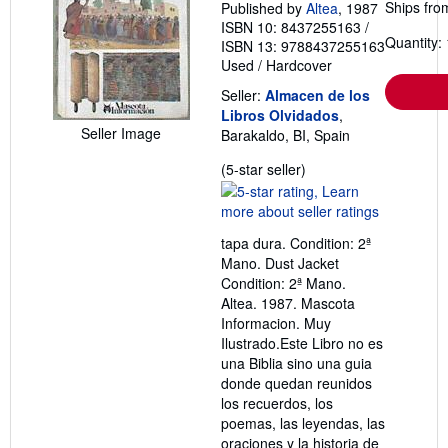
Ships fro
Published by
Altea
, 1987
ISBN 10: 8437255163
/
Quantity: 
ISBN 13: 9788437255163
Used
/
Hardcover
Seller:
Almacen de los
Libros Olvidados
,
Seller Image
Barakaldo, BI, Spain
Seller
(5-star seller)
rating
5
out
tapa dura. Condition: 2ª
of
Mano. Dust Jacket
5
Condition: 2ª Mano.
stars
Altea. 1987. Mascota
Informacion. Muy
Ilustrado.Este Libro no es
una Biblia sino una guia
donde quedan reunidos
los recuerdos, los
poemas, las leyendas, las
oraciones y la historia de