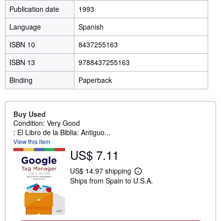
Publication date
1993
Language
Spanish
ISBN 10
8437255163
ISBN 13
9788437255163
Binding
Paperback
Buy Used
Condition: Very Good
: El Libro de la Biblia: Antiguo...
View this item
US$ 7.11
US$ 14.97 shipping
L
Ships from Spain to U.S.A.
e
a
r
n
m
o