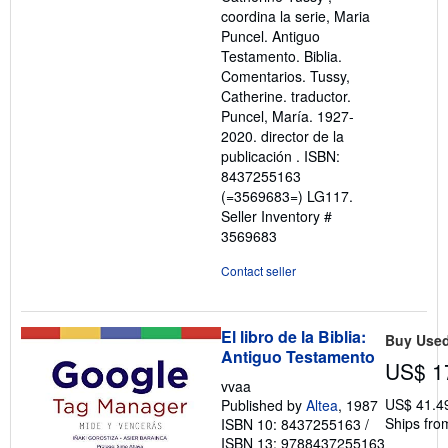
coordina la serie, Maria
Puncel. Antiguo
Testamento. Biblia.
Comentarios. Tussy,
Catherine. traductor.
Puncel, María. 1927-
2020. director de la
publicación . ISBN:
8437255163
(=3569683=) LG117.
Seller Inventory #
3569683
Contact seller
El libro de la Biblia:
Buy Use
Antiguo Testamento
US$ 1
vvaa
US$ 41.4
Published by
Altea
, 1987
Ships fro
ISBN 10: 8437255163
/
ISBN 13: 9788437255163