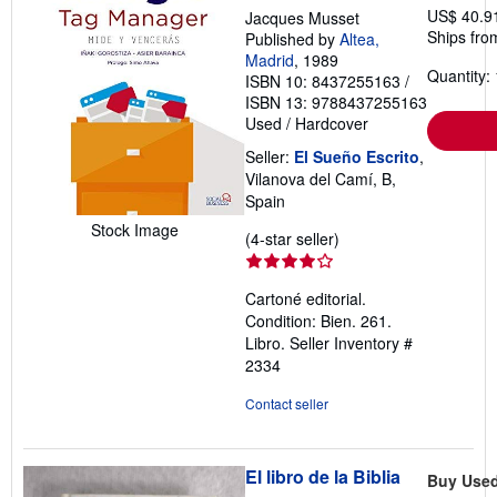
US$ 40.9
Jacques Musset
Ships fro
Published by
Altea,
Madrid
, 1989
Quantity: 
ISBN 10: 8437255163
/
ISBN 13: 9788437255163
Used
/
Hardcover
Seller:
El Sueño Escrito
,
Vilanova del Camí, B,
Spain
Stock Image
Seller
(4-star seller)
rating
4
Cartoné editorial.
out
Condition: Bien. 261.
of
Libro.
Seller Inventory #
5
2334
stars
Contact seller
El libro de la Biblia
Buy Use