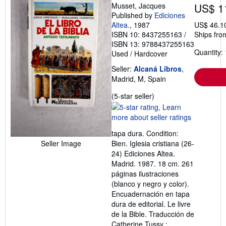
Musset, Jacques
US$ 1
Published by
Ediciones
Altea.
, 1987
US$ 46.1
ISBN 10: 8437255163
/
Ships fro
ISBN 13: 9788437255163
Quantity: 
Used
/
Hardcover
Seller:
Alcaná Libros
,
Madrid, M, Spain
Seller
(5-star seller)
rating
5
out
tapa dura. Condition:
of
Bien. Iglesia cristiana (26-
Seller Image
5
24) Ediciones Altea.
stars
Madrid. 1987. 18 cm. 261
páginas ilustraciones
(blanco y negro y color).
Encuadernación en tapa
dura de editorial. Le livre
de la Bible. Traducción de
Catherine Tussy ;