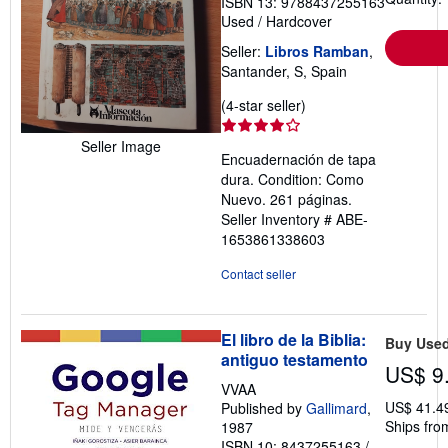
ISBN 13: 9788437255163
Used
/
Hardcover
Seller:
Libros Ramban
,
Santander, S, Spain
Seller
(4-star seller)
rating
4
Seller Image
Encuadernación de tapa
out
dura. Condition: Como
of
Nuevo. 261 páginas.
5
Seller Inventory # ABE-
stars
1653861338603
Contact seller
El libro de la Biblia:
Buy Use
antiguo testamento
US$ 9
VVAA
US$ 41.4
Published by
Gallimard
,
Ships fro
1987
ISBN 10: 8437255163
/