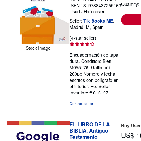
Quantity: 
ISBN 13: 9788437255163
Used
/
Hardcover
Seller:
Tik Books ME
,
Madrid, M, Spain
Seller
(4-star seller)
rating
Stock Image
4
Encuadernación de tapa
out
dura. Condition: Bien.
of
M055176. Gallimard -
5
260pp Nombre y fecha
stars
escritos con bolígrafo en
el interior. Ro.
Seller
Inventory # 616127
Contact seller
EL LIBRO DE LA
Buy Use
BIBLIA, Antiguo
US$ 1
Testamento