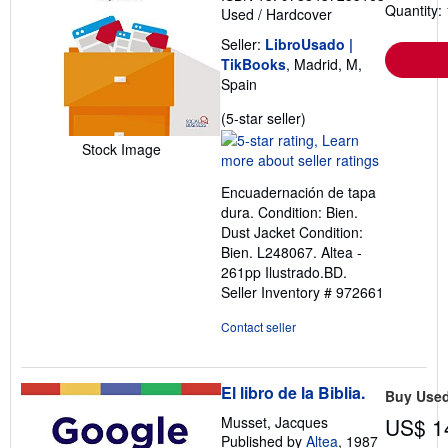
Quantity: 
Used
/
Hardcover
Seller:
LibroUsado |
TikBooks
, Madrid, M,
Spain
Seller
(5-star seller)
rating
Stock Image
5
out
Encuadernación de tapa
of
dura. Condition: Bien.
5
Dust Jacket Condition:
stars
Bien. L248067. Altea -
261pp Ilustrado.BD.
Seller Inventory # 972661
Contact seller
El libro de la Biblia.
Buy Use
Musset, Jacques
US$ 1
Published by
Altea
, 1987