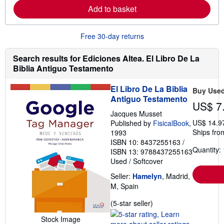
r
Add to basket
e
a
b
Free 30-day returns
o
u
t
Search results for Ediciones Altea. El Libro De La
s
h
Biblia Antiguo Testamento
i
p
El Libro De La Biblia
p
Buy Use
i
Antiguo Testamento
US$ 7
n
g
Jacques Musset
r
US$ 14.9
Published by
FisicalBook
,
a
Ships fro
1993
t
e
ISBN 10: 8437255163
/
s
Quantity: 
ISBN 13: 9788437255163
Used
/
Softcover
Seller:
Hamelyn
, Madrid,
M, Spain
Seller
(5-star seller)
rating
Stock Image
5