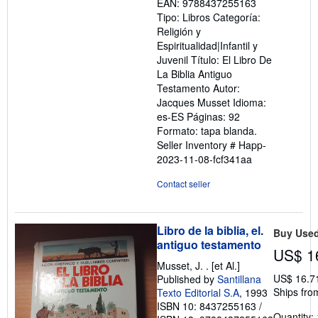
EAN: 9788437255163
Tipo: Libros Categoría:
Religión y
Espiritualidad|Infantil y
Juvenil Título: El Libro De
La Biblia Antiguo
Testamento Autor:
Jacques Musset Idioma:
es-ES Páginas: 92
Formato: tapa blanda.
Seller Inventory # Happ-
2023-11-08-fcf341aa
Contact seller
Libro de la biblia, el.
Buy Use
antiguo testamento
US$ 1
Musset, J. . [et Al.]
US$ 16.7
Published by
Santillana
Ships fro
Texto Editorial S.A
, 1993
ISBN 10: 8437255163
/
Quantity: 