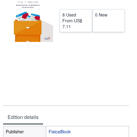
Help
8 Used
0 New
CLOSE
From
US$
7.11
Edition details
Publisher
FisicalBook