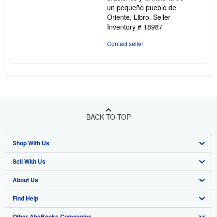
un pequeño pueblo de
Oriente, Libro.
Seller
Inventory # 18987
Contact seller
BACK TO TOP
Shop With Us
Sell With Us
Advanced Search
About Us
Browse Collections
Start Selling
Find Help
My Account
Join Our Affiliate Program
About AbeBooks
Other AbeBooks Companies
My Orders
Book Buyback
Media
Help