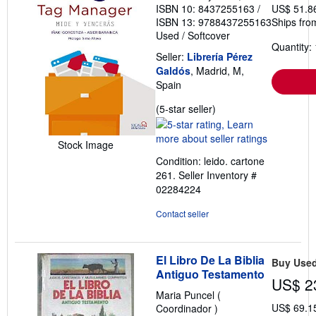
ISBN 10: 8437255163
/
US$ 51.8
ISBN 13: 9788437255163
Ships fro
Used
/
Softcover
Quantity: 
Seller:
Librería Pérez
Galdós
, Madrid, M,
Spain
Seller
(5-star seller)
rating
5
Stock Image
out
Condition: leido. cartone
of
261.
Seller Inventory #
5
02284224
stars
Contact seller
El Libro De La Biblia
Buy Use
Antiguo Testamento
US$ 2
Maria Puncel (
US$ 69.1
Coordinador )