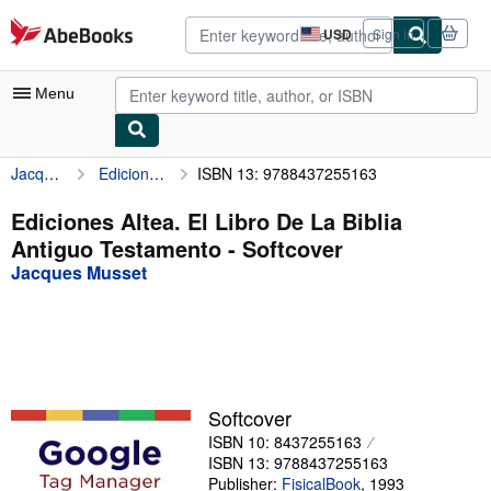
Skip to main content
AbeBooks.com
USD
Sign in
Site
shopping
preferences
Menu
Jacques Musset
Ediciones Altea. El Libro De La Biblia Antiguo Testamento
ISBN 13: 9788437255163
My Account
My Purchases
Ediciones Altea. El Libro De La Biblia
Antiguo Testamento - Softcover
Advanced Search
Jacques Musset
Browse Collections
Rare Books
Art & Collectibles
Textbooks
Softcover
ISBN 10: 8437255163
Sellers
ISBN 13: 9788437255163
Start Selling
Publisher:
FisicalBook
,
1993